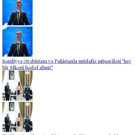
Səudiyyə Ərəbistanı və Pakistanla müdafiə müqaviləsi "heç
bir ölkəni hədəf almır"