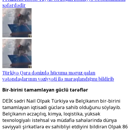
səfərdədir
Türkiyə Qara dənizdə hücuma məruz qalan
vətəndaşlarının vəziyyəti ilə maraqlandığını bildirib
Bir-birini tamamlayan güclü tərəflər
DEİK sədri Nail Olpak Türkiyə və Belçikanın bir-birini
tamamlayan iqtisadi güclərə sahib olduğunu söyləyib.
Belçikanın əczaçılıq, kimya, loqistika, yüksək
texnologiyalı istehsal və müdafiə sahələrində dünya
səviyyəli şirkətlərə ev sahibliyi etdiyini bildirən Olpak 86