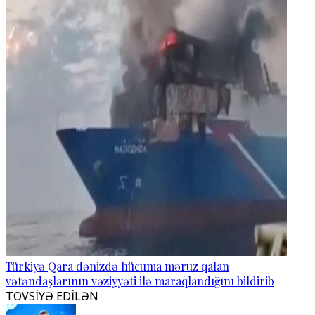
Türkiyə Qara dənizdə hücuma məruz qalan
vətəndaşlarının vəziyyəti ilə maraqlandığını bildirib
TÖVSİYƏ EDİLƏN