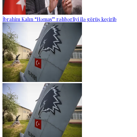
İbrahim Kalın “Həmas” rəhbərliyi ilə görüş keçirib