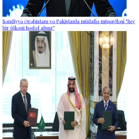
Səudiyyə Ərəbistanı və Pakistanla müdafiə müqaviləsi "heç
bir ölkəni hədəf almır"