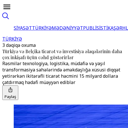
SİYASƏT
TÜRKİYƏ
MƏDƏNİYYƏT
PUBLİSİSTİKA
ŞƏRH
TÜRKİYƏ
3 dəqiqə oxuma
Türkiyə və Belçika ticarət və investisiya əlaqələrinin daha
çox inkişafı üçün cəhd göstərirlər
Rəsmilər texnologiya, logistika, müdafiə və yaşıl
transformasiya sahələrində əməkdaşlığa xüsusi diqqət
yetirərkən ikitərəfli ticarət həcmini 15 milyard dollara
çatdırmaq hədəfi müəyyən ediblər
Paylaş