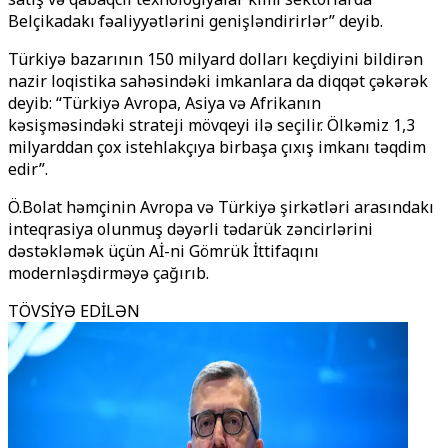
Belçikadakı fəaliyyətlərini genişləndirirlər” deyib.
Türkiyə bazarının 150 milyard dolları keçdiyini bildirən
nazir loqistika sahəsindəki imkanlara da diqqət çəkərək
deyib: “Türkiyə Avropa, Asiya və Afrikanın
kəsişməsindəki strateji mövqeyi ilə seçilir. Ölkəmiz 1,3
milyarddan çox istehlakçıya birbaşa çıxış imkanı təqdim
edir”.
Ö.Bolat həmçinin Avropa və Türkiyə şirkətləri arasındakı
inteqrasiya olunmuş dəyərli tədarük zəncirlərini
dəstəkləmək üçün Aİ-ni Gömrük İttifaqını
modernləşdirməyə çağırıb.
TÖVSİYƏ EDİLƏN