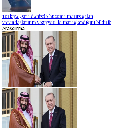
Türkiyə Qara dənizdə hücuma məruz qalan
vətəndaşlarının vəziyyəti ilə maraqlandığını bildirib
Araşdırma