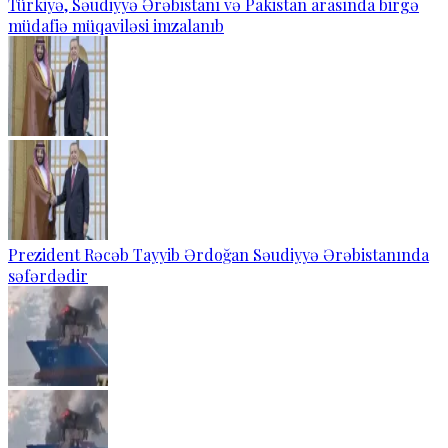
Türkiyə, Səudiyyə Ərəbistanı və Pakistan arasında birgə
müdafiə müqaviləsi imzalanıb
Prezident Rəcəb Tayyib Ərdoğan Səudiyyə Ərəbistanında
səfərdədir