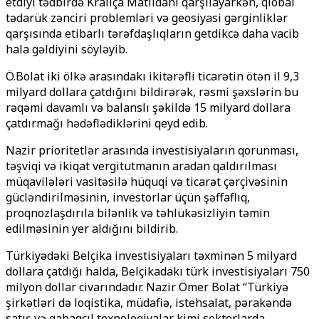
etdiyi tədbirdə Kralıça Matildanı qarşılayarkən, qlobal
tədarük zənciri problemləri və geosiyasi gərginliklər
qarşısında etibarlı tərəfdaşlıqların getdikcə daha vacib
hala gəldiyini söyləyib.
Ö.Bolat iki ölkə arasındakı ikitərəfli ticarətin ötən il 9,3
milyard dollara çatdığını bildirərək, rəsmi şəxslərin bu
rəqəmi davamlı və balanslı şəkildə 15 milyard dollara
çatdırmağı hədəflədiklərini qeyd edib.
Nazir prioritetlər arasında investisiyaların qorunması,
təşviqi və ikiqat vergitutmanın aradan qaldırılması
müqavilələri vasitəsilə hüquqi və ticarət çərçivəsinin
gücləndirilməsinin, investorlar üçün şəffaflıq,
proqnozlaşdırıla bilənlik və təhlükəsizliyin təmin
edilməsinin yer aldığını bildirib.
Türkiyədəki Belçika investisiyaları təxminən 5 milyard
dollara çatdığı halda, Belçikadakı türk investisiyaları 750
milyon dollar civarındadır. Nazir Ömer Bolat “Türkiyə
şirkətləri də loqistika, müdafiə, istehsalat, pərakəndə
satış və qabaqcıl texnologiyalar kimi sektorlarda