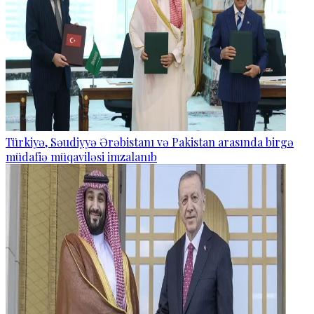
Türkiyə, Səudiyyə Ərəbistanı və Pakistan arasında birgə
müdafiə müqaviləsi imzalanıb