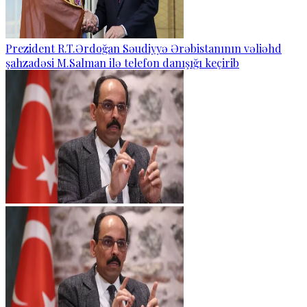
Prezident R.T.Ərdoğan Səudiyyə Ərəbistanının vəliəhd
şahzadəsi M.Salman ilə telefon danışığı keçirib