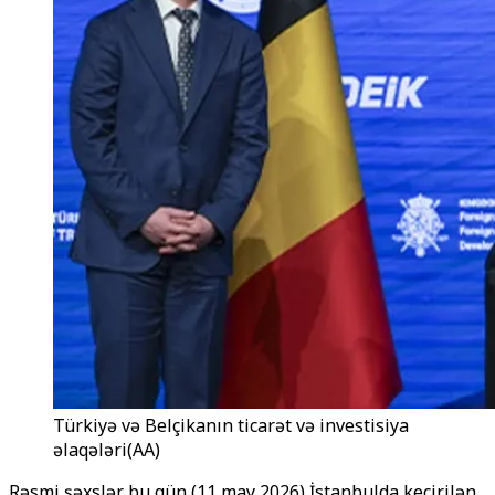
Türkiyə və Belçikanın ticarət və investisiya
əlaqələri(AA)
Rəsmi şəxslər bu gün (11 may 2026) İstanbulda keçirilən