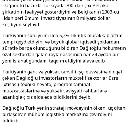
Dağlıoğlu hazırda Türkiyədə 700-dən çox Belçika
şirkətinin fəaliyyət göstərdiyini və Belçikanın 2003-cü
ildən bəri ümumi investisiyasının 8 milyard dolları
keçdiyini söyləyib.
Türkiyənin son iyirmi ildə 5,3%-lik illik mürəkkəb artım
tempi qeyd etdiyini və böyük qlobal iqtisadi şoklardan
sürətlə bərpa olunduğunu bildirən Dağlıoğlu hökumətin
özəl sektordan gələn rəylər əsasında hər 24 aydan bir
yeni islahat gündəmi təqdim etdiyini əlavə edib.
Türkiyənin gənc və yüksək təhsilli işçi qüvvəsinə diqqət
çəkən Dağlıoğlu investorların müxtəlif sektorlar üzrə
ixtisaslı texniki heyətə, proqram təminatı
mütəxəssislərinə və yüksək səviyyəli rəhbərlərə
asanlıqla çıxış əldə edə bildiklərini deyib.
Dağlıoğlu Türkiyənin strateji mövqeyinin ölkəni üç qitəni
birləşdirən mühüm loqistika mərkəzinə çevirdiyini
bildirib.