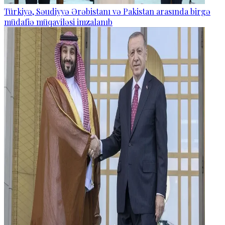
Türkiyə, Səudiyyə Ərəbistanı və Pakistan arasında birgə
müdafiə müqaviləsi imzalanıb