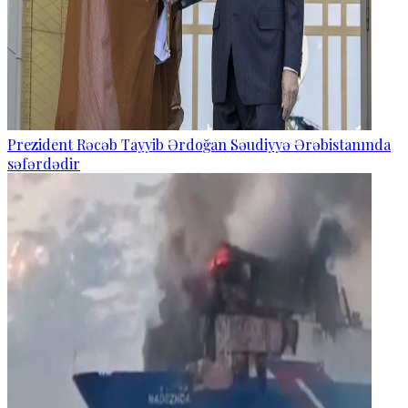
Prezident Rəcəb Tayyib Ərdoğan Səudiyyə Ərəbistanında
səfərdədir