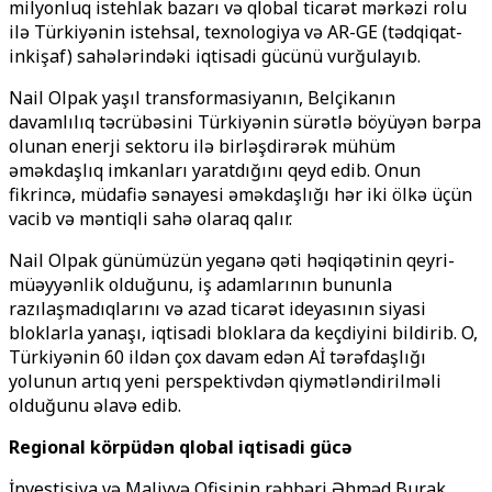
milyonluq istehlak bazarı və qlobal ticarət mərkəzi rolu
ilə Türkiyənin istehsal, texnologiya və AR-GE (tədqiqat-
inkişaf) sahələrindəki iqtisadi gücünü vurğulayıb.
Nail Olpak yaşıl transformasiyanın, Belçikanın
davamlılıq təcrübəsini Türkiyənin sürətlə böyüyən bərpa
olunan enerji sektoru ilə birləşdirərək mühüm
əməkdaşlıq imkanları yaratdığını qeyd edib. Onun
fikrincə, müdafiə sənayesi əməkdaşlığı hər iki ölkə üçün
vacib və məntiqli sahə olaraq qalır.
Nail Olpak günümüzün yeganə qəti həqiqətinin qeyri-
müəyyənlik olduğunu, iş adamlarının bununla
razılaşmadıqlarını və azad ticarət ideyasının siyasi
bloklarla yanaşı, iqtisadi bloklara da keçdiyini bildirib. O,
Türkiyənin 60 ildən çox davam edən Aİ tərəfdaşlığı
yolunun artıq yeni perspektivdən qiymətləndirilməli
olduğunu əlavə edib.
Regional körpüdən qlobal iqtisadi gücə
İnvestisiya və Maliyyə Ofisinin rəhbəri Əhməd Burak