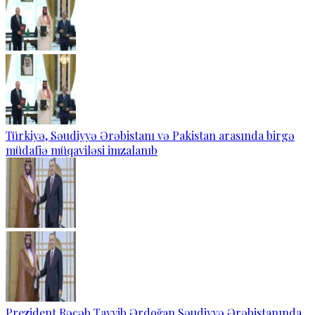
Türkiyə, Səudiyyə Ərəbistanı və Pakistan arasında birgə
müdafiə müqaviləsi imzalanıb
Prezident Rəcəb Tayyib Ərdoğan Səudiyyə Ərəbistanında