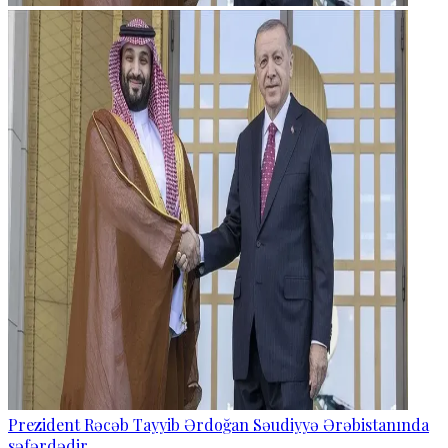
Prezident Rəcəb Tayyib Ərdoğan Səudiyyə Ərəbistanında
səfərdədir