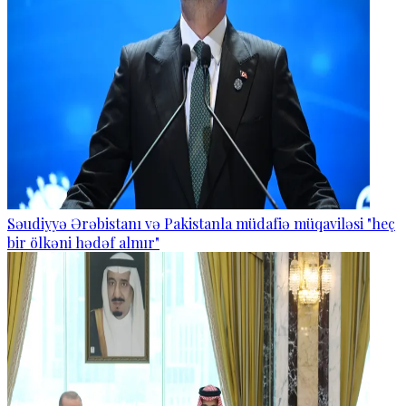
Səudiyyə Ərəbistanı və Pakistanla müdafiə müqaviləsi "heç
bir ölkəni hədəf almır"