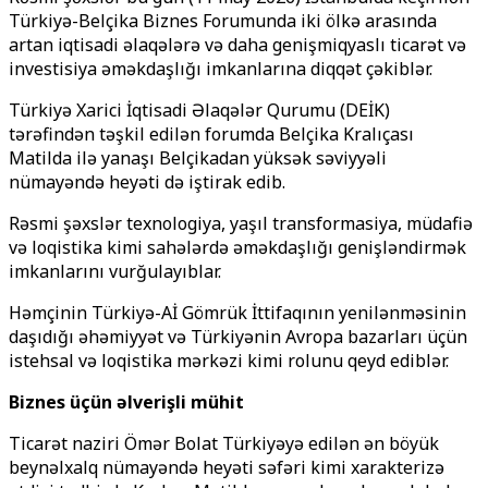
Türkiyə-Belçika Biznes Forumunda iki ölkə arasında
artan iqtisadi əlaqələrə və daha genişmiqyaslı ticarət və
investisiya əməkdaşlığı imkanlarına diqqət çəkiblər.
Türkiyə Xarici İqtisadi Əlaqələr Qurumu (DEİK)
tərəfindən təşkil edilən forumda Belçika Kralıçası
Matilda ilə yanaşı Belçikadan yüksək səviyyəli
nümayəndə heyəti də iştirak edib.
Rəsmi şəxslər texnologiya, yaşıl transformasiya, müdafiə
və loqistika kimi sahələrdə əməkdaşlığı genişləndirmək
imkanlarını vurğulayıblar.
Həmçinin Türkiyə-Aİ Gömrük İttifaqının yenilənməsinin
daşıdığı əhəmiyyət və Türkiyənin Avropa bazarları üçün
istehsal və loqistika mərkəzi kimi rolunu qeyd ediblər.
Biznes üçün əlverişli mühit
Ticarət naziri Ömər Bolat Türkiyəyə edilən ən böyük
beynəlxalq nümayəndə heyəti səfəri kimi xarakterizə