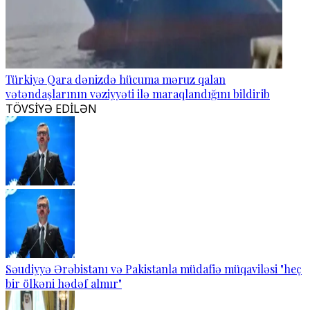
Türkiyə Qara dənizdə hücuma məruz qalan
vətəndaşlarının vəziyyəti ilə maraqlandığını bildirib
TÖVSİYƏ EDİLƏN
Səudiyyə Ərəbistanı və Pakistanla müdafiə müqaviləsi "heç
bir ölkəni hədəf almır"