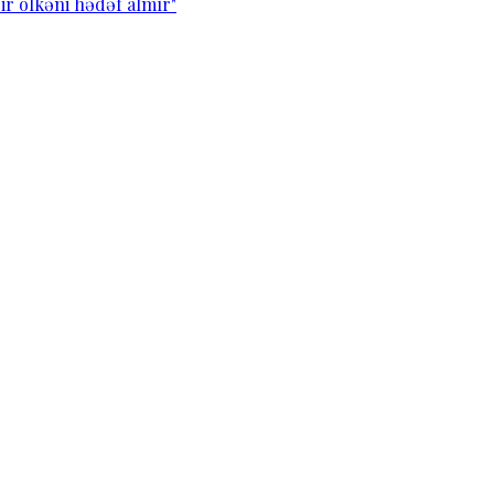
ir ölkəni hədəf almır"