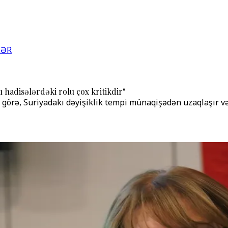
LƏR
 hadisələrdəki rolu çox kritikdir"
 görə, Suriyadakı dəyişiklik tempi münaqişədən uzaqlaşır və