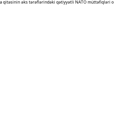
itəsinin əks tərəflərindəki qətiyyətli NATO müttəfiqləri o