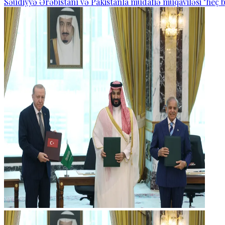
Səudiyyə Ərəbistanı və Pakistanla müdafiə müqaviləsi "heç b