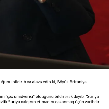
uğunu bildirib və əlavə edib ki, Böyük Britaniya
n "çox ümidverici" olduğunu bildirərək deyib: "Suriya
zivlik Suriya xalqının etimadını qazanmaq üçün vacibdir.