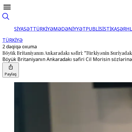
SİYASƏT
TÜRKİYƏ
MƏDƏNİYYƏT
PUBLİSİSTİKA
ŞƏRH
TÜRKİYƏ
2 dəqiqə oxuma
Böyük Britaniyanın Ankaradakı səfiri: "Türkiyənin Suriyadakı
Böyük Britaniyanın Ankaradakı səfiri Cil Morisin sözlərinə
Paylaş