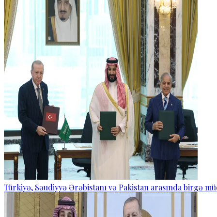
Türkiyə, Səudiyyə Ərəbistanı və Pakistan arasında birgə mü