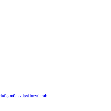
dafiə müqaviləsi imzalanıb