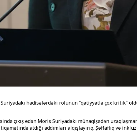
Suriyadakı hadisələrdəki rolunun "qətiyyətlə çox kritik" old
əsində çıxış edən Moris Suriyadakı münaqişədən uzaqlaşmanı
tiqamətində atdığı addımları alqışlayırıq. Şəffaflıq və inklü