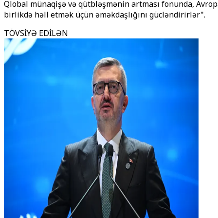
Qlobal münaqişə və qütbləşmənin artması fonunda, Avropa q
birlikdə həll etmək üçün əməkdaşlığını gücləndirirlər".
TÖVSİYƏ EDİLƏN