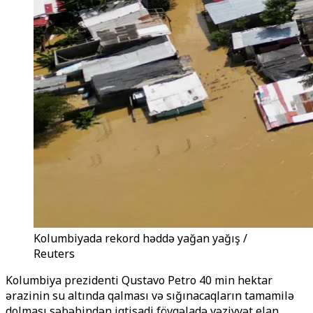
Kolumbiyada rekord həddə yağan yağış /
Reuters
Kolumbiya prezidenti Qustavo Petro 40 min hektar
ərazinin su altında qalması və sığınacaqların tamamilə
dolması səbəbindən iqtisadi fövqəladə vəziyyət elan