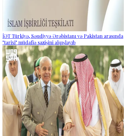
İƏT Türkiyə, Səudiyyə Ərəbistanı və Pakistan arasında
"tarixi" müdafiə sazişini alqışlayıb