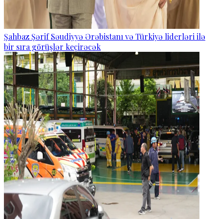
Şahbaz Şərif Səudiyyə Ərəbistanı və Türkiyə liderləri ilə
bir sıra görüşlər keçirəcək