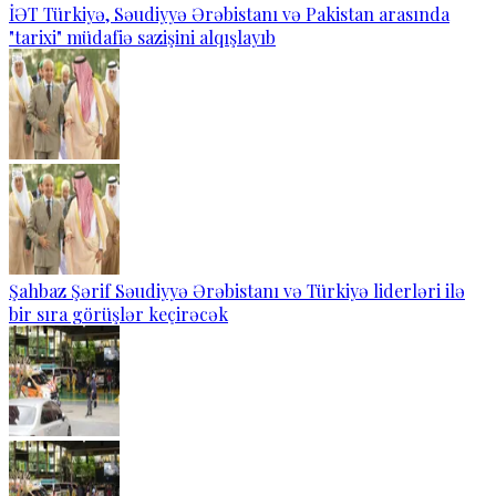
İƏT Türkiyə, Səudiyyə Ərəbistanı və Pakistan arasında
"tarixi" müdafiə sazişini alqışlayıb
Şahbaz Şərif Səudiyyə Ərəbistanı və Türkiyə liderləri ilə
bir sıra görüşlər keçirəcək