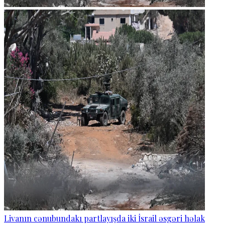
Livanın cənubundakı partlayışda iki İsrail əsgəri həlak