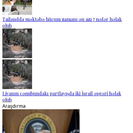
Tailandda məktəbə hücum zamanı ən azı 7 nəfər həlak
olub
Livanın cənubundakı partlayışda iki İsrail əsgəri həlak
olub
Araşdırma