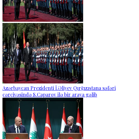
Azərbaycan Prezidenti İ.Əliyev Qırğızıstana səfəri
çərçivəsində S.Caparov ilə bir araya gəlib