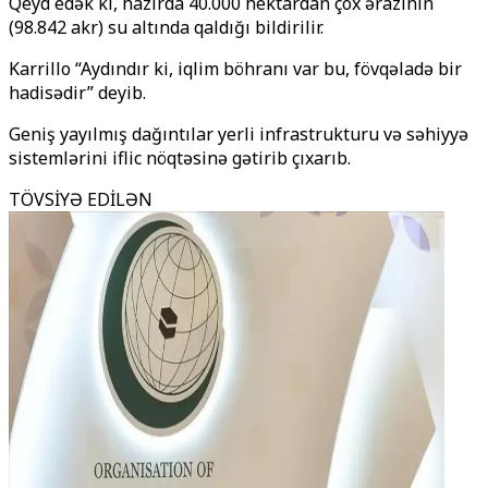
Qeyd edək ki, hazırda 40.000 hektardan çox ərazinin
(98.842 akr) su altında qaldığı bildirilir.
Karrillo “Aydındır ki, iqlim böhranı var bu, fövqəladə bir
hadisədir” deyib.
Geniş yayılmış dağıntılar yerli infrastrukturu və səhiyyə
sistemlərini iflic nöqtəsinə gətirib çıxarıb.
TÖVSİYƏ EDİLƏN