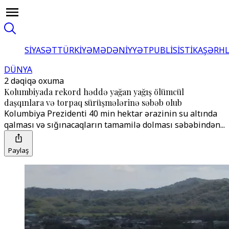
SİYASƏT
TÜRKİYƏ
MƏDƏNİYYƏT
PUBLİSİSTİKA
ŞƏRH
DÜNYA
2 dəqiqə oxuma
Kolumbiyada rekord həddə yağan yağış ölümcül
daşqınlara və torpaq sürüşmələrinə səbəb olub
Kolumbiya Prezidenti 40 min hektar ərazinin su altında
qalması və sığınacaqların tamamilə dolması səbəbindən...
Paylaş