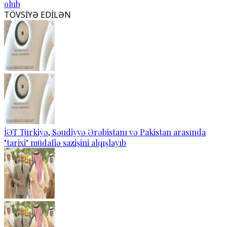
olub
TÖVSİYƏ EDİLƏN
İƏT Türkiyə, Səudiyyə Ərəbistanı və Pakistan arasında
"tarixi" müdafiə sazişini alqışlayıb