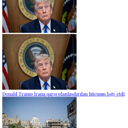
Donald Tramp İrana qarşı planlaşdırılan hücumu ləğv etdi