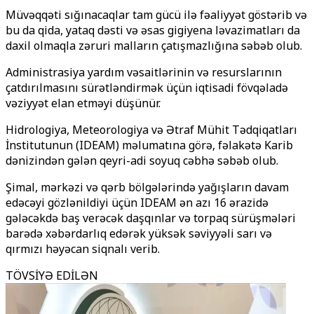
Müvəqqəti sığınacaqlar tam gücü ilə fəaliyyət göstərib və
bu da qida, yataq dəsti və əsas gigiyena ləvazimatları da
daxil olmaqla zəruri malların çatışmazlığına səbəb olub.
Administrasiya yardım vəsaitlərinin və resurslarının
çatdırılmasını sürətləndirmək üçün iqtisadi fövqəladə
vəziyyət elan etməyi düşünür.
Hidrologiya, Meteorologiya və Ətraf Mühit Tədqiqatları
İnstitutunun (IDEAM) məlumatına görə, fəlakətə Karib
dənizindən gələn qeyri-adi soyuq cəbhə səbəb olub.
Şimal, mərkəzi və qərb bölgələrində yağışların davam
edəcəyi gözlənildiyi üçün IDEAM ən azı 16 ərazidə
gələcəkdə baş verəcək daşqınlar və torpaq sürüşmələri
barədə xəbərdarlıq edərək yüksək səviyyəli sarı və
qırmızı həyəcan siqnalı verib.
TÖVSİYƏ EDİLƏN