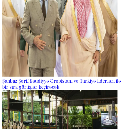
Şahbaz Şərif Səudiyyə Ərəbistanı və Türkiyə liderləri ilə
bir sıra görüşlər keçirəcək