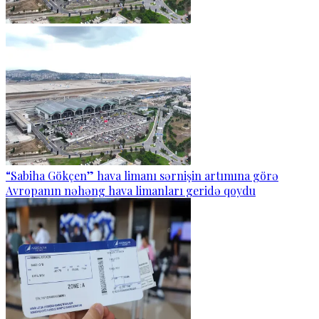
“Sabiha Gökçen” hava limanı sərnişin artımına görə
Avropanın nəhəng hava limanları geridə qoydu