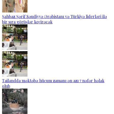
Şahbaz Şərif Səudiyyə Ərəbistanı və Türkiyə liderləri ilə
bir sıra görüşlər keçirəcək
Tailandda məktəbə hücum zamanı ən azı 7 nəfər həlak
olub