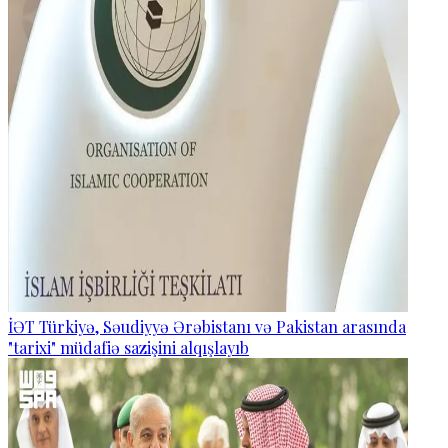
İƏT Türkiyə, Səudiyyə Ərəbistanı və Pakistan arasında
"tarixi" müdafiə sazişini alqışlayıb