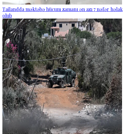
Tailandda məktəbə hücum zamanı ən azı 7 nəfər həlak
olub