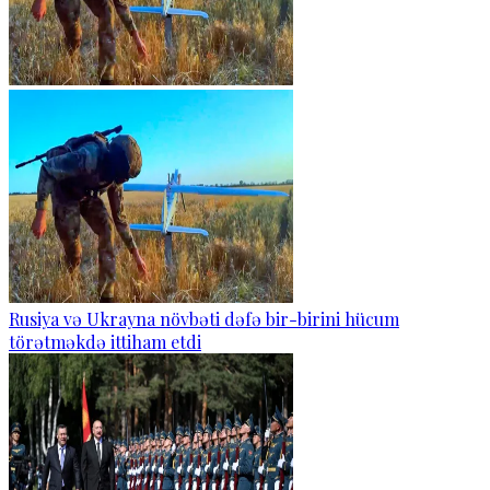
Rusiya və Ukrayna növbəti dəfə bir-birini hücum
törətməkdə ittiham etdi