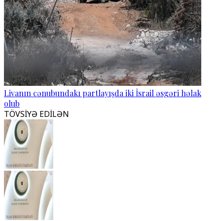
Livanın cənubundakı partlayışda iki İsrail əsgəri həlak
olub
TÖVSİYƏ EDİLƏN