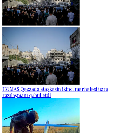
HƏMAS Qəzzada atəşkəsin ikinci mərhələsi üzrə
razılaşmanı qəbul etdi