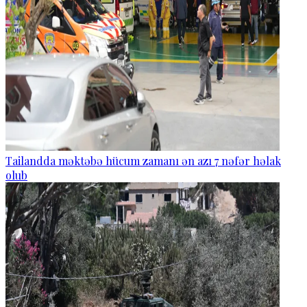
Tailandda məktəbə hücum zamanı ən azı 7 nəfər həlak
olub