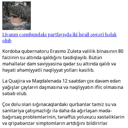
Livanın cənubundakı partlayışda iki İsrail əsgəri həlak
olub
Kordoba qubernatoru Erasmo Zuleta valilik binasının 80
faizinin su altında qaldığını təsdiqləyib. Bütün
məhəllələr dam səviyyəsinə qədər su altında qalıb və
həyati əhəmiyyətli nəqliyyat yolları kəsilib.
La Quajira və Maqdalenada 12 saatdan çox davam edən
yağışlar çayların daşmasına və nəqliyyatın iflic olmasına
səbəb olub.
Çox dolu olan sığınacaqlardakı qurbanlar təmiz su və
sanitariya çatışmazlığı ilə daha da ağırlaşan mədə-
bağırsaq problemlərinin, tənəffüs yoluxucu xəstəliklərin
və qripəbənzər simptomların artdığını bildirirlər.