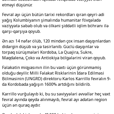
etməyi düşünür.
Fevral ayı üçün bütün tarixi rekordları qıran qeyri-adi
yağış Kolumbiyanın şimalında humanitar fövqəladə
vəziyyətə səbəb olub və ölkəni şiddətli iqlim böhranı ilə
qarşı-qarşıya qoyub.
Ən azı 14 nəfər ölüb, 120 mindən çox insan daşqınlardan
didərgin düşüb və ya təsirlənib. Güclü daşqınlar və
torpaq sürüşmələri Kordoba, La Quajira, Sukre,
Maqdalena, Çoko və Antiokiya bölgələrini viran qoyub.
Fəlakətin miqyasının ilin bu vaxtı üçün görünməmiş
olduğu deyilir. Milli Fəlakət Risklərinin İdarə Edilməsi
Bölməsinin (UNGRD) direktoru Karlos Karrillo fevralın 9-
da Kordobada yağışın 1600% artdığını bildirib.
Karrillo vurğulayıb ki, bu su səviyyələri əvvəllər heç vaxt
fevral ayında qeydə alınmayıb, fevral ayı adətən region
üçün ən quraq aydır.