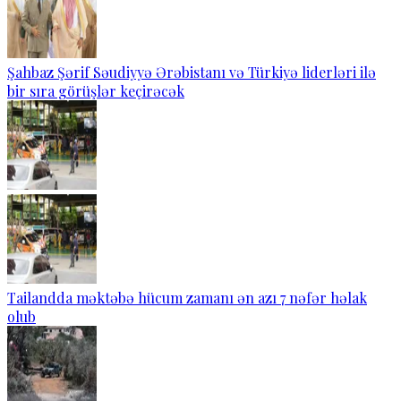
Şahbaz Şərif Səudiyyə Ərəbistanı və Türkiyə liderləri ilə
bir sıra görüşlər keçirəcək
Tailandda məktəbə hücum zamanı ən azı 7 nəfər həlak
olub