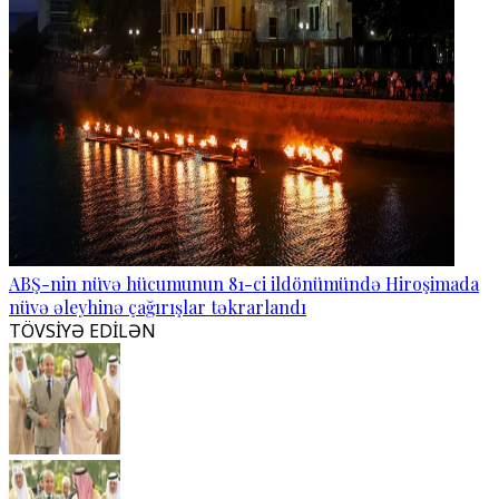
ABŞ-nin nüvə hücumunun 81-ci ildönümündə Hiroşimada
nüvə əleyhinə çağırışlar təkrarlandı
TÖVSİYƏ EDİLƏN