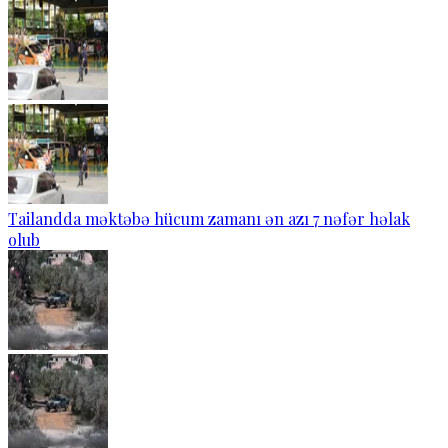
Tailandda məktəbə hücum zamanı ən azı 7 nəfər həlak
olub