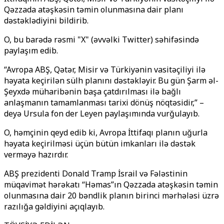
Qəzzada atəşkəsin təmin olunmasına dair planı
dəstəklədiyini bildirib.
O, bu barədə rəsmi "X" (əvvəlki Twitter) səhifəsində
paylaşım edib.
“Avropa ABŞ, Qətər, Misir və Türkiyənin vasitəçiliyi ilə
həyata keçirilən sülh planını dəstəkləyir. Bu gün Şarm əl-
Şeyxdə müharibənin başa çatdırılması ilə bağlı
anlaşmanın tamamlanması tarixi dönüş nöqtəsidir,” –
deyə Ursula fon der Leyen paylaşımında vurğulayıb.
O, həmçinin qeyd edib ki, Avropa İttifaqı planın uğurla
həyata keçirilməsi üçün bütün imkanları ilə dəstək
verməyə hazırdır.
ABŞ prezidenti Donald Tramp İsrail və Fələstinin
müqavimət hərəkatı “Həmas”ın Qəzzada atəşkəsin təmin
olunmasına dair 20 bəndlik planın birinci mərhələsi üzrə
razılığa gəldiyini açıqlayıb.