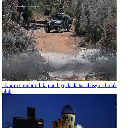
Livanın cənubundakı partlayışda iki İsrail əsgəri həlak
olub