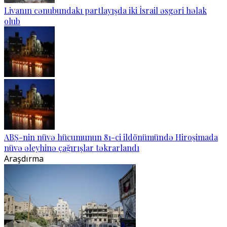
Livanın cənubundakı partlayışda iki İsrail əsgəri həlak
olub
ABŞ-nin nüvə hücumunun 81-ci ildönümündə Hiroşimada
nüvə əleyhinə çağırışlar təkrarlandı
Araşdırma