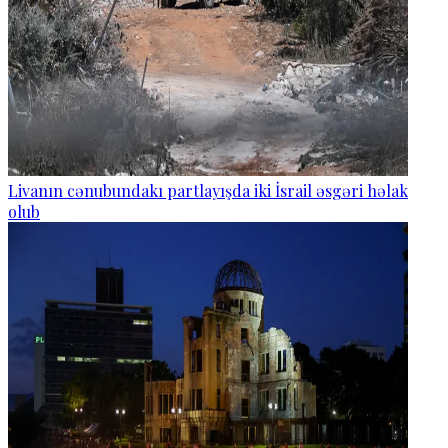
Livanın cənubundakı partlayışda iki İsrail əsgəri həlak
olub