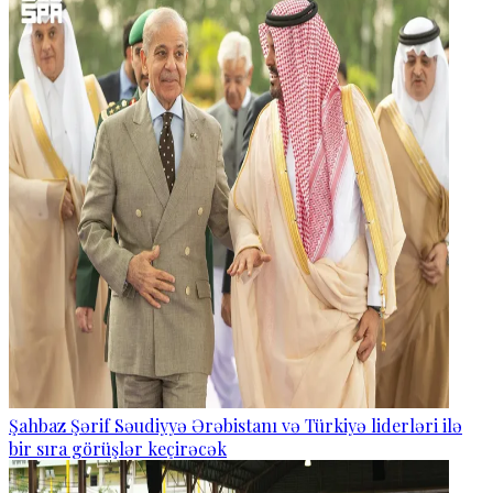
Şahbaz Şərif Səudiyyə Ərəbistanı və Türkiyə liderləri ilə
bir sıra görüşlər keçirəcək