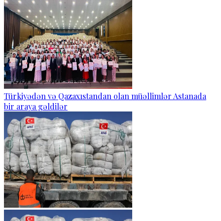
Türkiyədən və Qazaxıstandan olan müəllimlər Astanada
bir araya gəldilər