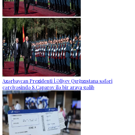
Azərbaycan Prezidenti İ.Əliyev Qırğızıstana səfəri
çərçivəsində S.Caparov ilə bir araya gəlib