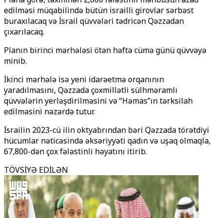
edilməsi müqabilində bütün israilli girovlar sərbəst
buraxılacaq və İsrail qüvvələri tədricən Qəzzadan
çıxarılacaq.
Planın birinci mərhələsi ötən həftə cümə günü qüvvəyə
minib.
İkinci mərhələ isə yeni idarəetmə orqanının
yaradılmasını, Qəzzada çoxmillətli sülhməramlı
qüvvələrin yerləşdirilməsini və “Həmas”ın tərksilah
edilməsini nəzərdə tutur.
İsrailin 2023-cü ilin oktyabrından bəri Qəzzada törətdiyi
hücumlar nəticəsində əksəriyyəti qadın və uşaq olmaqla,
67,800-dən çox fələstinli həyatını itirib.
TÖVSİYƏ EDİLƏN