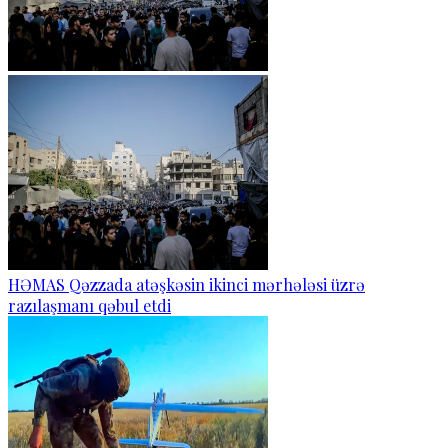
HƏMAS Qəzzada atəşkəsin ikinci mərhələsi üzrə
razılaşmanı qəbul etdi