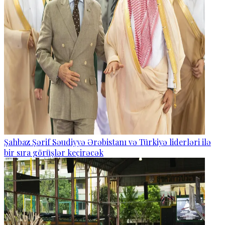
Şahbaz Şərif Səudiyyə Ərəbistanı və Türkiyə liderləri ilə
bir sıra görüşlər keçirəcək