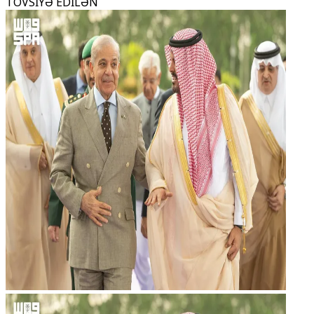
TÖVSİYƏ EDİLƏN