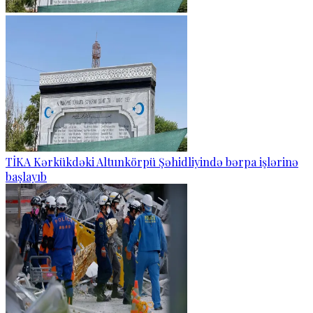
TİKA Kərkükdəki Altunkörpü Şəhidliyində bərpa işlərinə
başlayıb