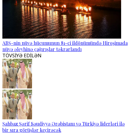
ABŞ-nin nüvə hücumunun 81-ci ildönümündə Hiroşimada
nüvə əleyhinə çağırışlar təkrarlandı
TÖVSİYƏ EDİLƏN
Şahbaz Şərif Səudiyyə Ərəbistanı və Türkiyə liderləri ilə
bir sıra görüşlər keçirəcək