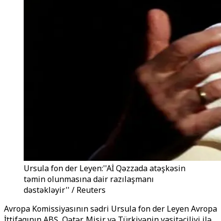
Ursula fon der Leyen:''Aİ Qəzzada atəşkəsin
təmin olunmasına dair razılaşmanı
dəstəkləyir'' / Reuters
Avropa Komissiyasının sədri Ursula fon der Leyen Avropa
İttifaqının ABŞ, Qətər, Misir və Türkiyənin vasitəçiliyi ilə