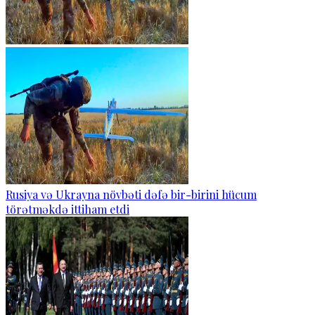
Rusiya və Ukrayna növbəti dəfə bir-birini hücum
törətməkdə ittiham etdi