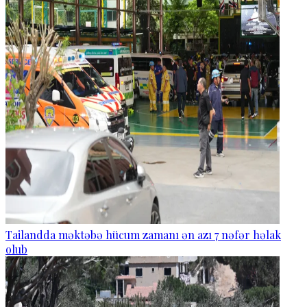
Tailandda məktəbə hücum zamanı ən azı 7 nəfər həlak
olub