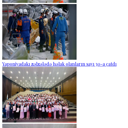
Yaponiyadakı zəlzələdə həlak olanların sayı 30-a çatdı