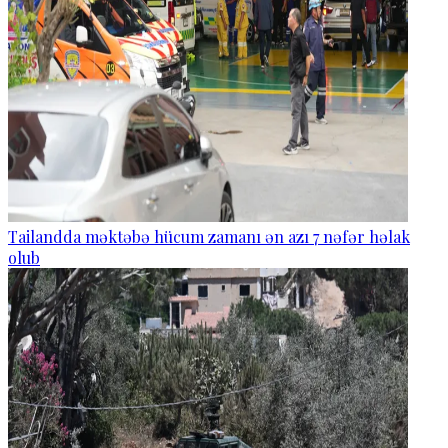
Tailandda məktəbə hücum zamanı ən azı 7 nəfər həlak
olub