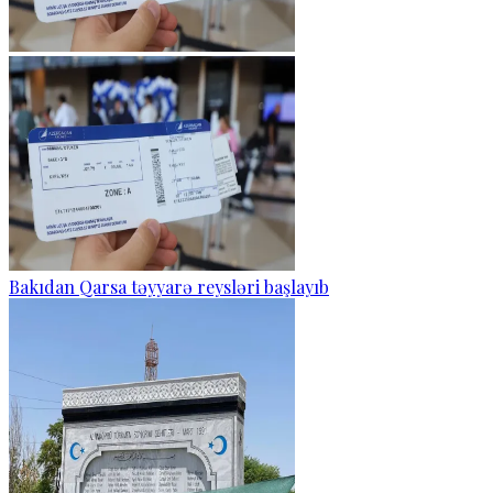
Bakıdan Qarsa təyyarə reysləri başlayıb