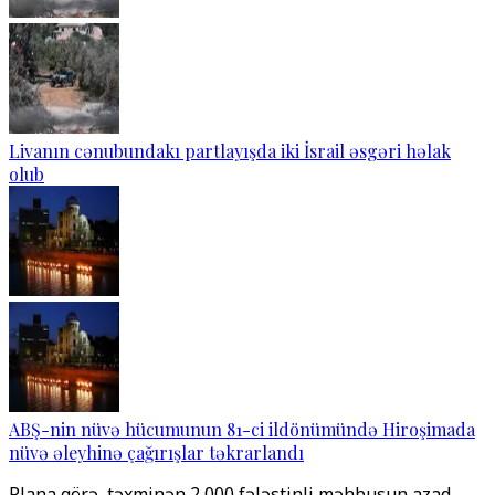
Livanın cənubundakı partlayışda iki İsrail əsgəri həlak
olub
ABŞ-nin nüvə hücumunun 81-ci ildönümündə Hiroşimada
nüvə əleyhinə çağırışlar təkrarlandı
Plana görə, təxminən 2,000 fələstinli məhbusun azad