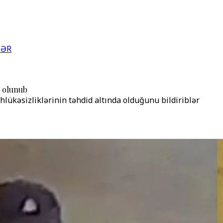
LƏR
m olunub
ükəsizliklərinin təhdid altında olduğunu bildiriblər