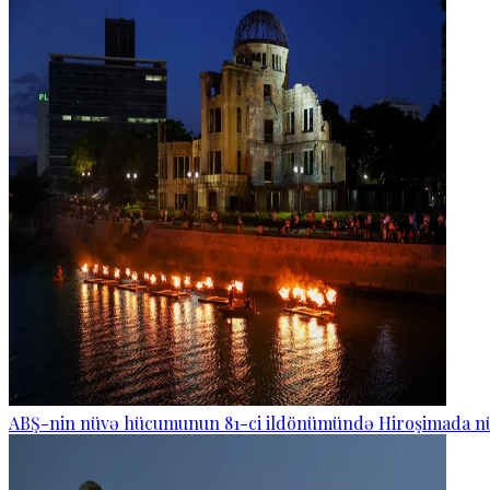
ABŞ-nin nüvə hücumunun 81-ci ildönümündə Hiroşimada nüv