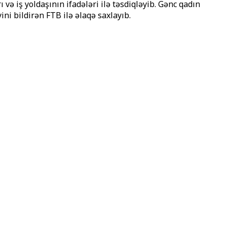
ə iş yoldaşının ifadələri ilə təsdiqləyib. Gənc qadın
ni bildirən FTB ilə əlaqə saxlayıb.