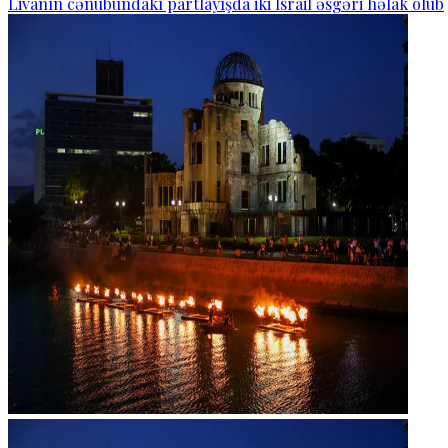
Livanın cənubundakı partlayışda iki İsrail əsgəri həlak olub