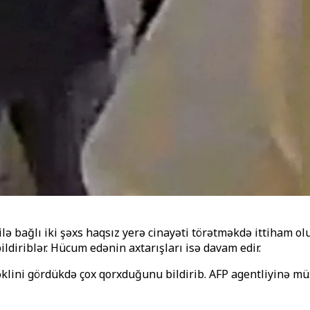
 ilə bağlı iki şəxs haqsız yerə cinayəti törətməkdə ittiham 
ldiriblər. Hücum edənin axtarışları isə davam edir.
əklini gördükdə çox qorxduğunu bildirib. AFP agentliyinə m