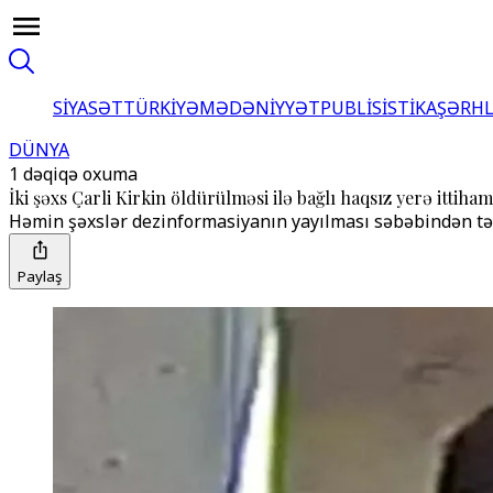
SİYASƏT
TÜRKİYƏ
MƏDƏNİYYƏT
PUBLİSİSTİKA
ŞƏRH
DÜNYA
1 dəqiqə oxuma
İki şəxs Çarli Kirkin öldürülməsi ilə bağlı haqsız yerə ittiha
Həmin şəxslər dezinformasiyanın yayılması səbəbindən təhl
Paylaş