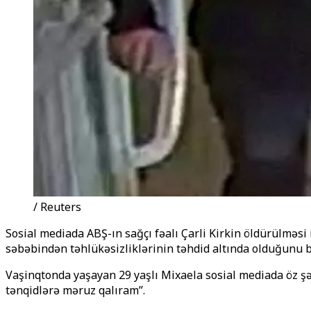
/ Reuters
Sosial mediada ABŞ-ın sağçı fəalı Çarli Kirkin öldürülməsi
səbəbindən təhlükəsizliklərinin təhdid altında olduğunu bi
Vaşinqtonda yaşayan 29 yaşlı Mixaela sosial mediada öz ş
tənqidlərə məruz qalıram’’.