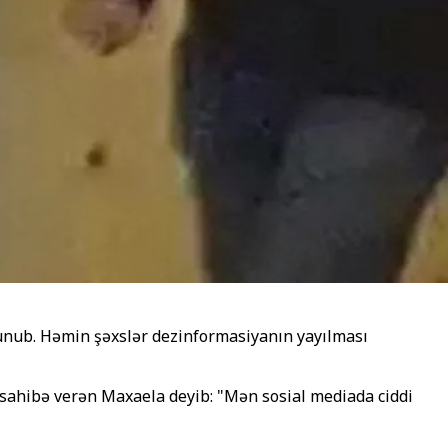
olunub. Həmin şəxslər dezinformasiyanın yayılması
üsahibə verən Maxaela deyib: "Mən sosial mediada ciddi