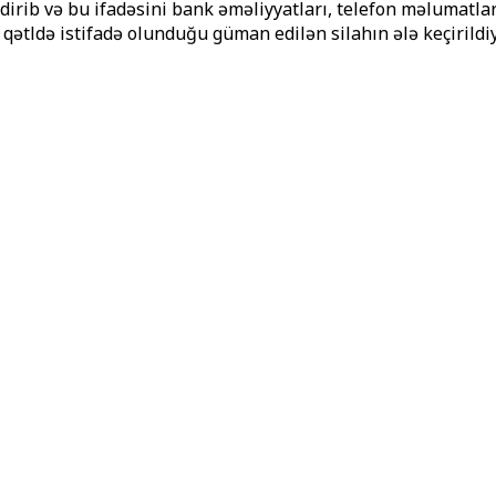
ib və bu ifadəsini bank əməliyyatları, telefon məlumatları v
qətldə istifadə olunduğu güman edilən silahın ələ keçirildiyi