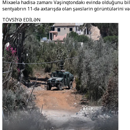
Mixaela hadisə zamanı Vaşinqtondakı evində olduğunu bildir
sentyabrın 11-də axtarışda olan şəxslərin görüntülərini və 
TÖVSİYƏ EDİLƏN