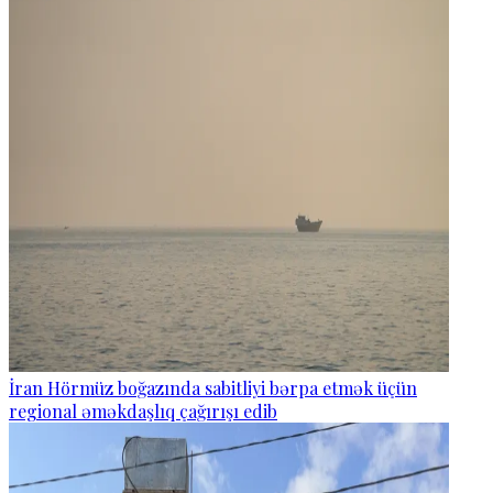
İran Hörmüz boğazında sabitliyi bərpa etmək üçün
regional əməkdaşlıq çağırışı edib