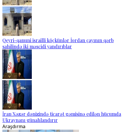
Qeyri-qanuni israilli köçkünlər İordan çayının qərb
sahilində iki məscidi yandırıblar
İran Xəzər dənizində ticarət gəmisinə edilən hücumda
Ukraynanı günahlandırır
Araşdırma