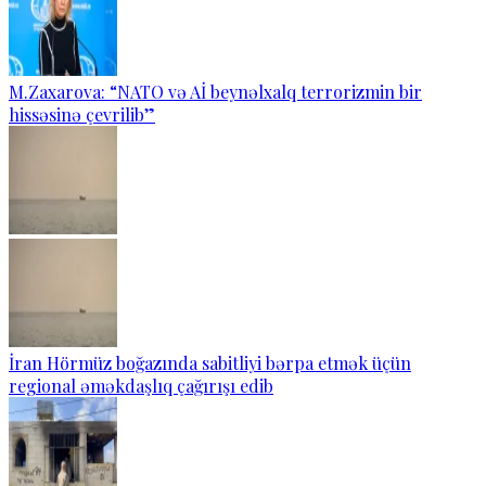
M.Zaxarova: “NATO və Aİ beynəlxalq terrorizmin bir
hissəsinə çevrilib”
İran Hörmüz boğazında sabitliyi bərpa etmək üçün
regional əməkdaşlıq çağırışı edib