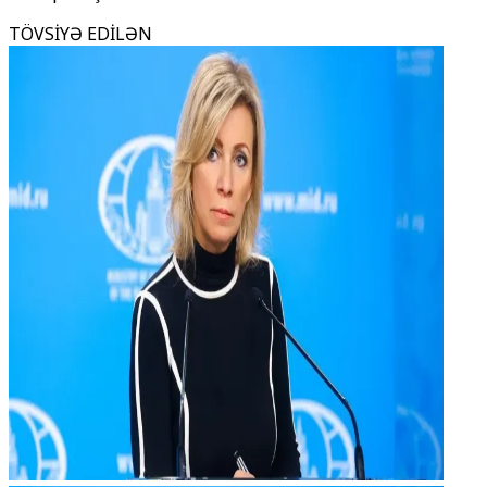
TÖVSİYƏ EDİLƏN