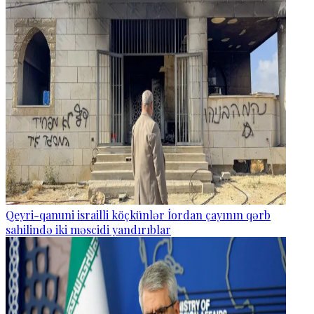
Qeyri-qanuni israilli köçkünlər İordan çayının qərb
sahilində iki məscidi yandırıblar