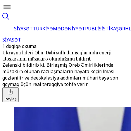
SİYASƏT
TÜRKİYƏ
MƏDƏNİYYƏT
PUBLİSİSTİKA
ŞƏRH
SİYASƏT
1 dəqiqə oxuma
Ukrayna lideri Əbu-Dabi sülh danışıqlarında enerji
atəşkəsinin müzakirə olunduğunu bildirib
Zelenski bildirib ki, Birləşmiş Ərəb Əmirliklərində
müzakirə olunan razılaşmaların həyata keçirilməsi
gözlənilir və deeskalasiya addımları müharibəyə son
qoymaq üçün real tərəqqiyə töhfə verir
Paylaş