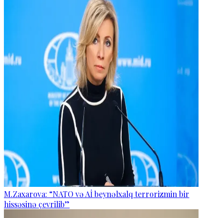
M.Zaxarova: “NATO və Aİ beynəlxalq terrorizmin bir
hissəsinə çevrilib”