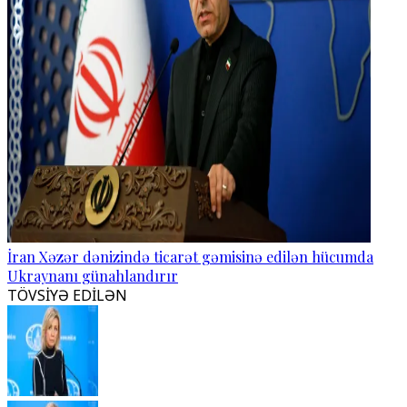
İran Xəzər dənizində ticarət gəmisinə edilən hücumda
Ukraynanı günahlandırır
TÖVSİYƏ EDİLƏN