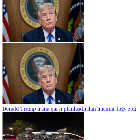
Donald Tramp İrana qarşı planlaşdırılan hücumu ləğv etdi