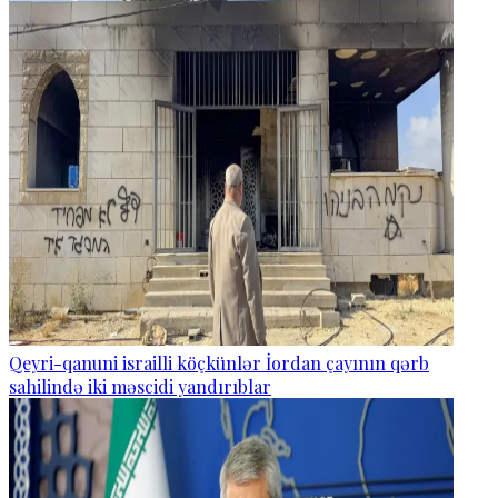
Qeyri-qanuni israilli köçkünlər İordan çayının qərb
sahilində iki məscidi yandırıblar