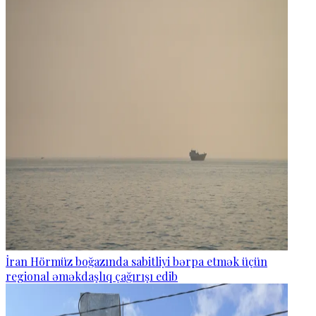
İran Hörmüz boğazında sabitliyi bərpa etmək üçün
regional əməkdaşlıq çağırışı edib