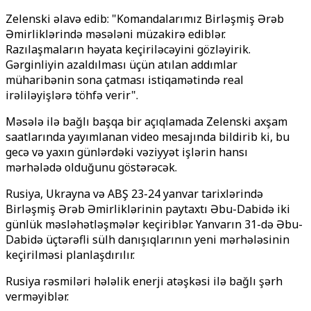
Zelenski əlavə edib: "Komandalarımız Birləşmiş Ərəb
Əmirliklərində məsələni müzakirə ediblər.
Razılaşmaların həyata keçiriləcəyini gözləyirik.
Gərginliyin azaldılması üçün atılan addımlar
müharibənin sona çatması istiqamətində real
irəliləyişlərə töhfə verir".
Məsələ ilə bağlı başqa bir açıqlamada Zelenski axşam
saatlarında yayımlanan video mesajında ​​bildirib ki, bu
gecə və yaxın günlərdəki vəziyyət işlərin hansı
mərhələdə olduğunu göstərəcək.
Rusiya, Ukrayna və ABŞ 23-24 yanvar tarixlərində
Birləşmiş Ərəb Əmirliklərinin paytaxtı Əbu-Dabidə iki
günlük məsləhətləşmələr keçiriblər. Yanvarın 31-də Əbu-
Dabidə üçtərəfli sülh danışıqlarının yeni mərhələsinin
keçirilməsi planlaşdırılır.
Rusiya rəsmiləri hələlik enerji atəşkəsi ilə bağlı şərh
verməyiblər.