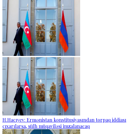
H.Hacıyev: Ermənistan konstitusiyasından torpaq iddiası
çıxarılarsa, sülh müqaviləsi imzalanacaq