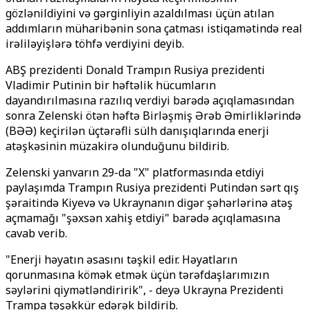
gözlənildiyini və gərginliyin azaldılması üçün atılan
addımların müharibənin sona çatması istiqamətində real
irəliləyişlərə töhfə verdiyini deyib.
ABŞ prezidenti Donald Trampın Rusiya prezidenti
Vladimir Putinin bir həftəlik hücumların
dayandırılmasına razılıq verdiyi barədə açıqlamasından
sonra Zelenski ötən həftə Birləşmiş Ərəb Əmirliklərində
(BƏƏ) keçirilən üçtərəfli sülh danışıqlarında enerji
atəşkəsinin müzakirə olunduğunu bildirib.
Zelenski yanvarın 29-da "X" platformasında etdiyi
paylaşımda Trampın Rusiya prezidenti Putindən sərt qış
şəraitində Kiyevə və Ukraynanın digər şəhərlərinə atəş
açmamağı "şəxsən xahiş etdiyi" barədə açıqlamasına
cavab verib.
"Enerji həyatın əsasını təşkil edir. Həyatların
qorunmasına kömək etmək üçün tərəfdaşlarımızın
səylərini qiymətləndiririk", - deyə Ukrayna Prezidenti
Trampa təşəkkür edərək bildirib.