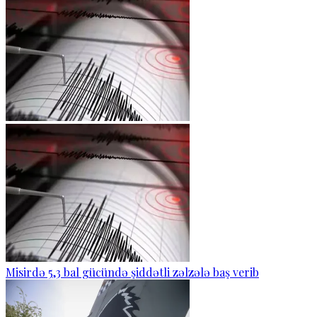
Misirdə 5,3 bal gücündə şiddətli zəlzələ baş verib