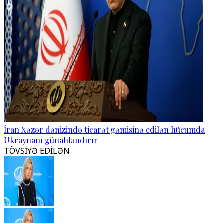
İran Xəzər dənizində ticarət gəmisinə edilən hücumda
Ukraynanı günahlandırır
TÖVSİYƏ EDİLƏN