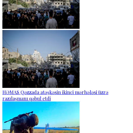
HƏMAS Qəzzada atəşkəsin ikinci mərhələsi üzrə
razılaşmanı qəbul etdi