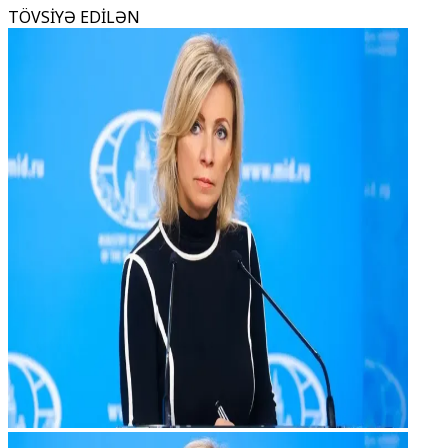
TÖVSİYƏ EDİLƏN