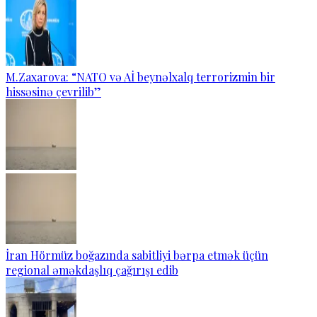
M.Zaxarova: “NATO və Aİ beynəlxalq terrorizmin bir
hissəsinə çevrilib”
İran Hörmüz boğazında sabitliyi bərpa etmək üçün
regional əməkdaşlıq çağırışı edib