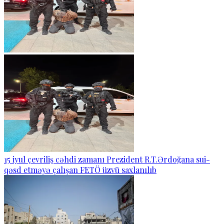
15 iyul çevriliş cəhdi zamanı Prezident R.T.Ərdoğana sui-
qəsd etməyə çalışan FETÖ üzvü saxlanılıb