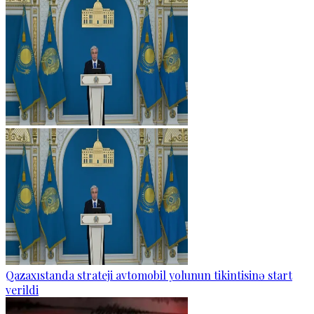
Qazaxıstanda strateji avtomobil yolunun tikintisinə start
verildi