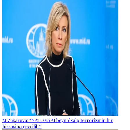
M.Zaxarova: “NATO və Aİ beynəlxalq terrorizmin bir
hissəsinə çevrilib”