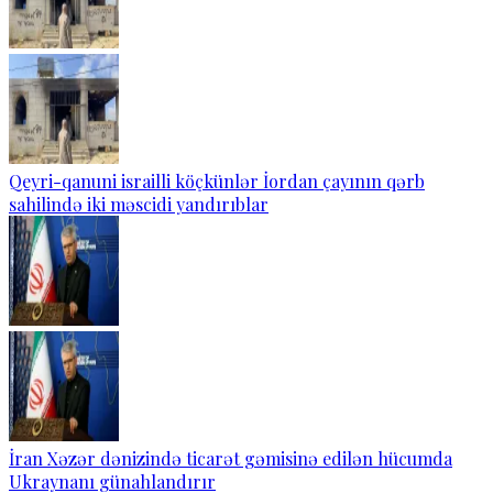
Qeyri-qanuni israilli köçkünlər İordan çayının qərb
sahilində iki məscidi yandırıblar
İran Xəzər dənizində ticarət gəmisinə edilən hücumda
Ukraynanı günahlandırır