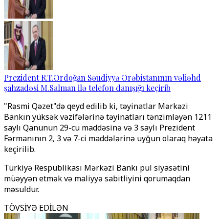
Prezident R.T.Ərdoğan Səudiyyə Ərəbistanının vəliəhd
şahzadəsi M.Salman ilə telefon danışığı keçirib
"Rəsmi Qəzet"də qeyd edilib ki, təyinatlar Mərkəzi
Bankın yüksək vəzifələrinə təyinatları tənzimləyən 1211
saylı Qanunun 29-cu maddəsinə və 3 saylı Prezident
Fərmanının 2, 3 və 7-ci maddələrinə uyğun olaraq həyata
keçirilib.
Türkiyə Respublikası Mərkəzi Bankı pul siyasətini
müəyyən etmək və maliyyə sabitliyini qorumaqdan
məsuldur.
TÖVSİYƏ EDİLƏN