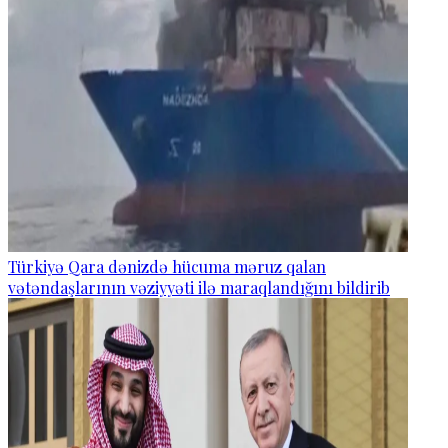
Türkiyə Qara dənizdə hücuma məruz qalan
vətəndaşlarının vəziyyəti ilə maraqlandığını bildirib