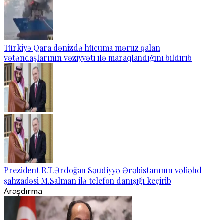
Türkiyə Qara dənizdə hücuma məruz qalan
vətəndaşlarının vəziyyəti ilə maraqlandığını bildirib
Prezident R.T.Ərdoğan Səudiyyə Ərəbistanının vəliəhd
şahzadəsi M.Salman ilə telefon danışığı keçirib
Araşdırma