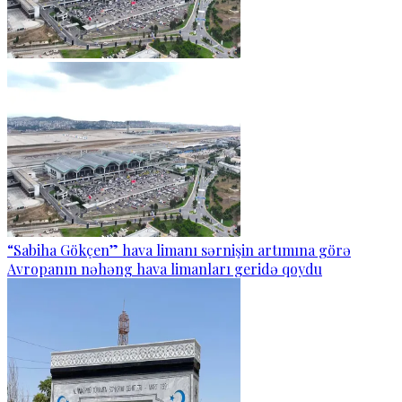
“Sabiha Gökçen” hava limanı sərnişin artımına görə
Avropanın nəhəng hava limanları geridə qoydu