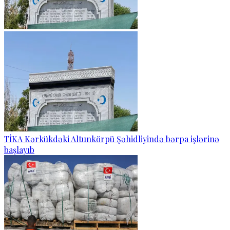
TİKA Kərkükdəki Altunkörpü Şəhidliyində bərpa işlərinə
başlayıb