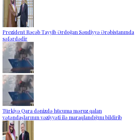
Prezident Rəcəb Tayyib Ərdoğan Səudiyyə Ərəbistanında
səfərdədir
Türkiyə Qara dənizdə hücuma məruz qalan
vətəndaşlarının vəziyyəti ilə maraqlandığını bildirib