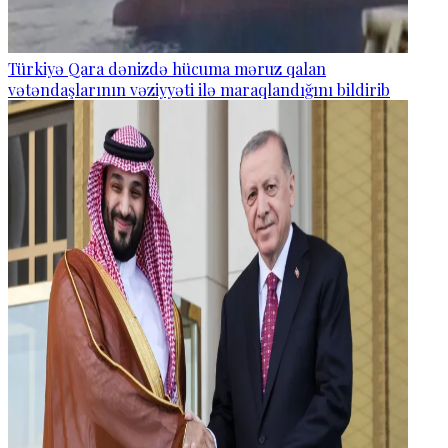
Türkiyə Qara dənizdə hücuma məruz qalan
vətəndaşlarının vəziyyəti ilə maraqlandığını bildirib