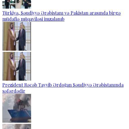
Türkiyə, Səudiyyə Ərəbistanı və Pakistan arasında birgə
müdafiə müqaviləsi imzalanıb
Prezident Rəcəb Tayyib Ərdoğan Səudiyyə Ərəbistanında
səfərdədir