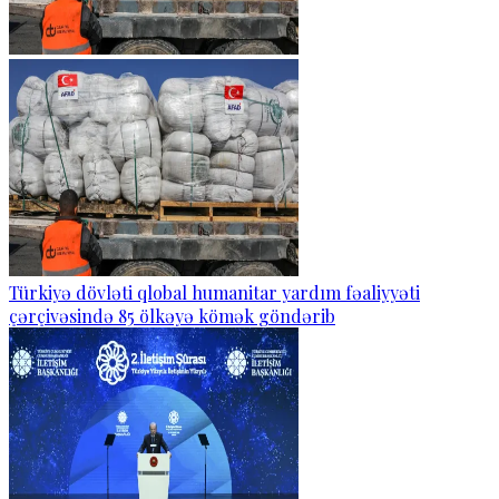
Türkiyə dövləti qlobal humanitar yardım fəaliyyəti
çərçivəsində 85 ölkəyə kömək göndərib