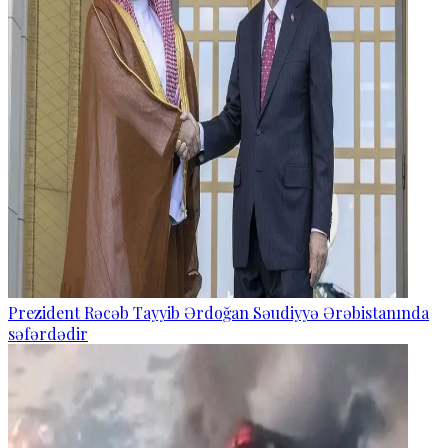
Prezident Rəcəb Tayyib Ərdoğan Səudiyyə Ərəbistanında
səfərdədir