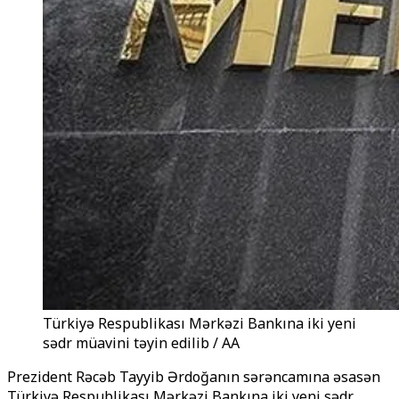
Türkiyə Respublikası Mərkəzi Bankına iki yeni
sədr müavini təyin edilib / AA
Prezident Rəcəb Tayyib Ərdoğanın sərəncamına əsasən
Türkiyə Respublikası Mərkəzi Bankına iki yeni sədr