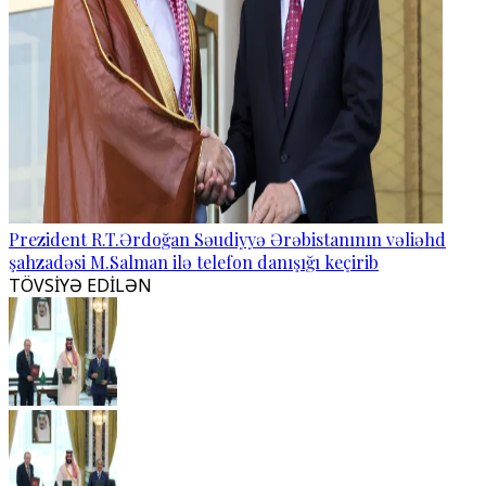
Prezident R.T.Ərdoğan Səudiyyə Ərəbistanının vəliəhd
şahzadəsi M.Salman ilə telefon danışığı keçirib
TÖVSİYƏ EDİLƏN