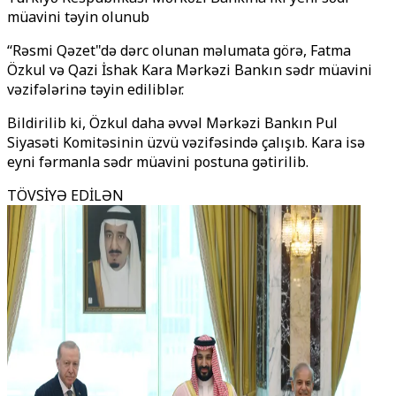
müavini təyin olunub
‘‘Rəsmi Qəzet"də dərc olunan məlumata görə, Fatma
Özkul və Qazi İshak Kara Mərkəzi Bankın sədr müavini
vəzifələrinə təyin ediliblər.
Bildirilib ki, Özkul daha əvvəl Mərkəzi Bankın Pul
Siyasəti Komitəsinin üzvü vəzifəsində çalışıb. Kara isə
eyni fərmanla sədr müavini postuna gətirilib.
TÖVSİYƏ EDİLƏN