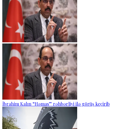
İbrahim Kalın “Həmas” rəhbərliyi ilə görüş keçirib