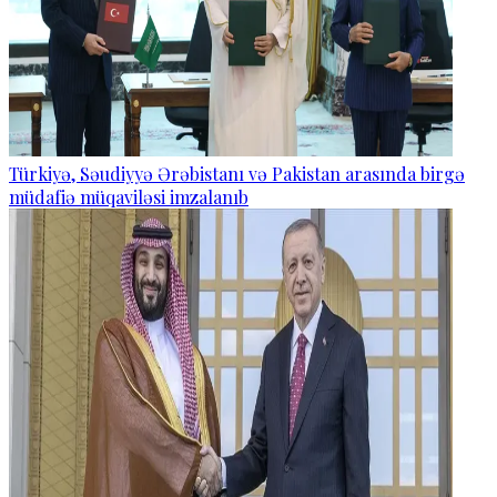
Türkiyə, Səudiyyə Ərəbistanı və Pakistan arasında birgə
müdafiə müqaviləsi imzalanıb