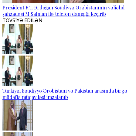
Prezident R.T.Ərdoğan Səudiyyə Ərəbistanının vəliəhd
şahzadəsi M.Salman ilə telefon danışığı keçirib
TÖVSİYƏ EDİLƏN
Türkiyə, Səudiyyə Ərəbistanı və Pakistan arasında birgə
müdafiə müqaviləsi imzalanıb