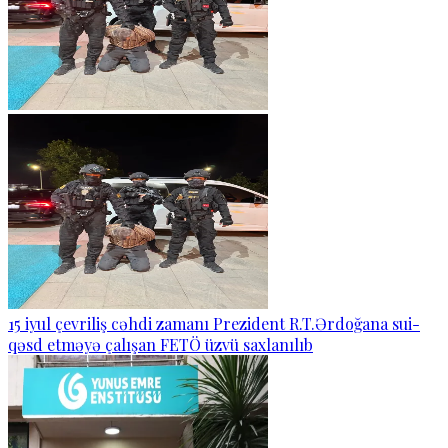
15 iyul çevriliş cəhdi zamanı Prezident R.T.Ərdoğana sui-
qəsd etməyə çalışan FETÖ üzvü saxlanılıb