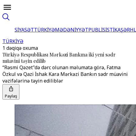
SİYASƏT
TÜRKİYƏ
MƏDƏNİYYƏT
PUBLİSİSTİKA
ŞƏRH
TÜRKİYƏ
1 dəqiqə oxuma
Türkiyə Respublikası Mərkəzi Bankına iki yeni sədr
müavini təyin edilib
‘‘Rəsmi Qəzet"də dərc olunan məlumata görə, Fatma
Özkul və Qazi İshak Kara Mərkəzi Bankın sədr müavini
vəzifələrinə təyin ediliblər
Paylaş