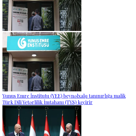
Yunus Emre İnstitutu (YEE) beynəlxalq tanınırlığa malik
Türk Dili Yetərlilik İmtahanı (TYS) keçirir