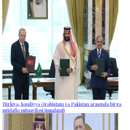
Türkiyə, Səudiyyə Ərəbistanı və Pakistan arasında birgə
müdafiə müqaviləsi imzalanıb