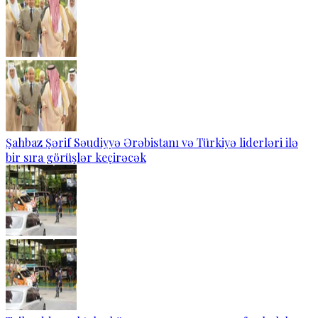
Şahbaz Şərif Səudiyyə Ərəbistanı və Türkiyə liderləri ilə
bir sıra görüşlər keçirəcək