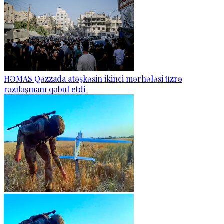
HƏMAS Qəzzada atəşkəsin ikinci mərhələsi üzrə
razılaşmanı qəbul etdi