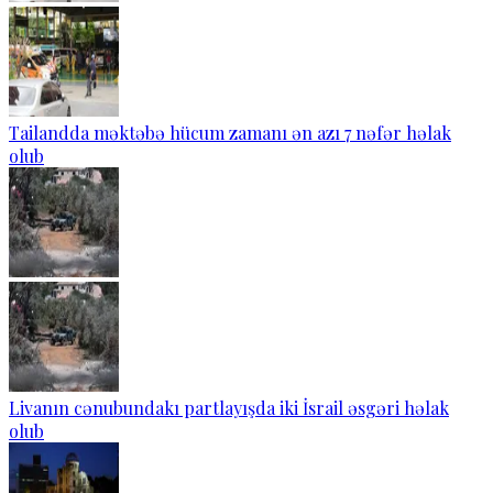
Tailandda məktəbə hücum zamanı ən azı 7 nəfər həlak
olub
Livanın cənubundakı partlayışda iki İsrail əsgəri həlak
olub