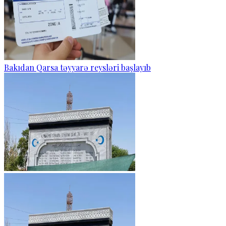
Bakıdan Qarsa təyyarə reysləri başlayıb