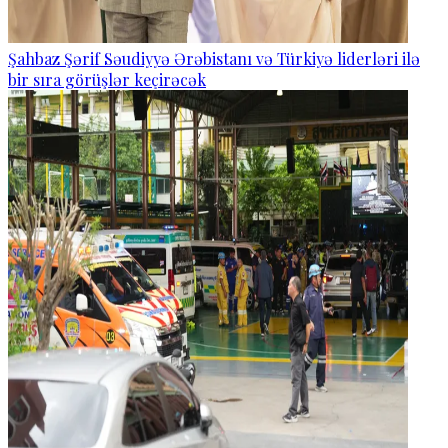
Şahbaz Şərif Səudiyyə Ərəbistanı və Türkiyə liderləri ilə
bir sıra görüşlər keçirəcək