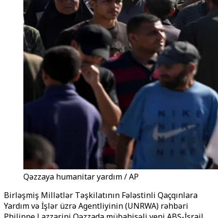
Qəzzaya humanitar yardım / AP
Birləşmiş Millətlər Təşkilatının Fələstinli Qaçqınlara
Yardım və İşlər üzrə Agentliyinin (UNRWA) rəhbəri
Philippe Lazzarini Qəzzada mübahisəli yeni ABŞ-İsrail