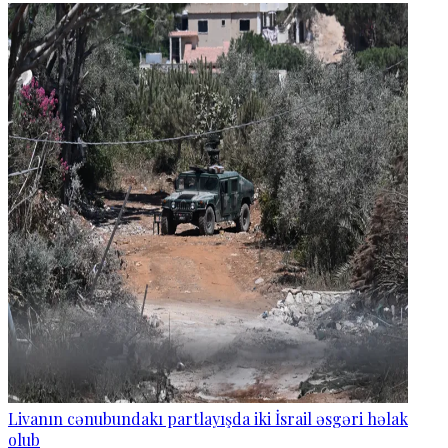
Livanın cənubundakı partlayışda iki İsrail əsgəri həlak
olub