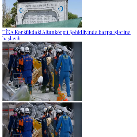
TİKA Kərkükdəki Altunkörpü Şəhidliyində bərpa işlərinə
başlayıb