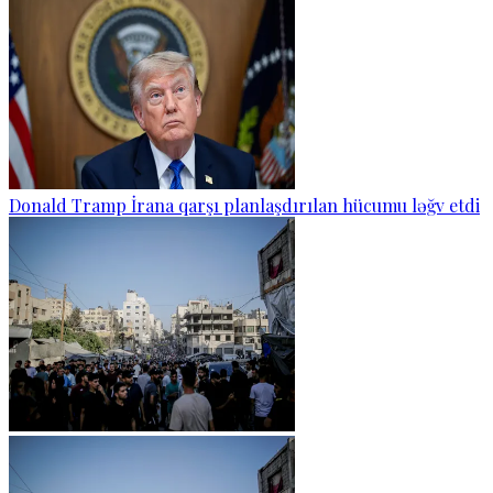
Donald Tramp İrana qarşı planlaşdırılan hücumu ləğv etdi