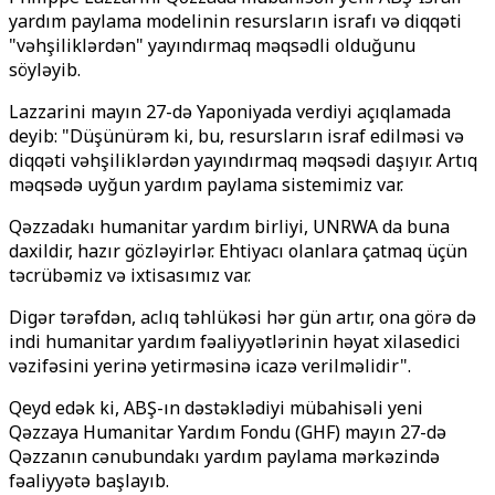
yardım paylama modelinin resursların israfı və diqqəti
"vəhşiliklərdən" yayındırmaq məqsədli olduğunu
söyləyib.
Lazzarini mayın 27-də Yaponiyada verdiyi açıqlamada
deyib: "Düşünürəm ki, bu, resursların israf edilməsi və
diqqəti vəhşiliklərdən yayındırmaq məqsədi daşıyır. Artıq
məqsədə uyğun yardım paylama sistemimiz var.
Qəzzadakı humanitar yardım birliyi, UNRWA da buna
daxildir, hazır gözləyirlər. Ehtiyacı olanlara çatmaq üçün
təcrübəmiz və ixtisasımız var.
Digər tərəfdən, aclıq təhlükəsi hər gün artır, ona görə də
indi humanitar yardım fəaliyyətlərinin həyat xilasedici
vəzifəsini yerinə yetirməsinə icazə verilməlidir".
Qeyd edək ki, ABŞ-ın dəstəklədiyi mübahisəli yeni
Qəzzaya Humanitar Yardım Fondu (GHF) mayın 27-də
Qəzzanın cənubundakı yardım paylama mərkəzində
fəaliyyətə başlayıb.