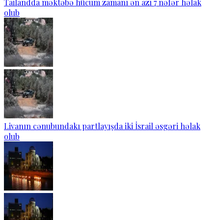
Tailandda məktəbə hücum zamanı ən azı 7 nəfər həlak
olub
Livanın cənubundakı partlayışda iki İsrail əsgəri həlak
olub