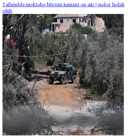
Tailandda məktəbə hücum zamanı ən azı 7 nəfər həlak
olub