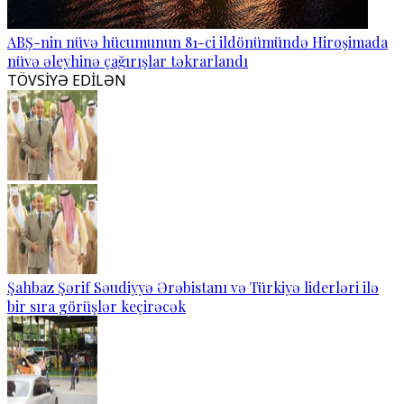
ABŞ-nin nüvə hücumunun 81-ci ildönümündə Hiroşimada
nüvə əleyhinə çağırışlar təkrarlandı
TÖVSİYƏ EDİLƏN
Şahbaz Şərif Səudiyyə Ərəbistanı və Türkiyə liderləri ilə
bir sıra görüşlər keçirəcək