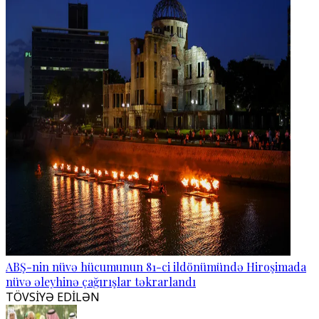
ABŞ-nin nüvə hücumunun 81-ci ildönümündə Hiroşimada
nüvə əleyhinə çağırışlar təkrarlandı
TÖVSİYƏ EDİLƏN