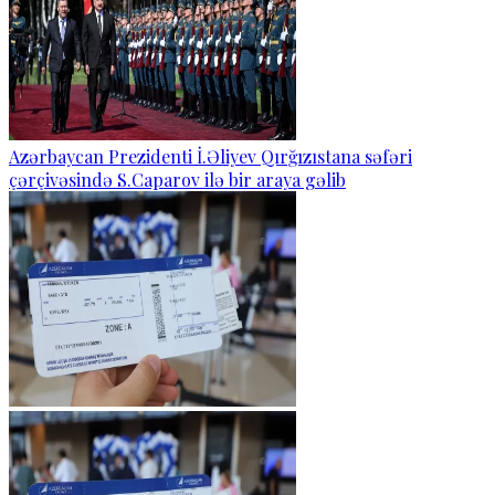
Azərbaycan Prezidenti İ.Əliyev Qırğızıstana səfəri
çərçivəsində S.Caparov ilə bir araya gəlib