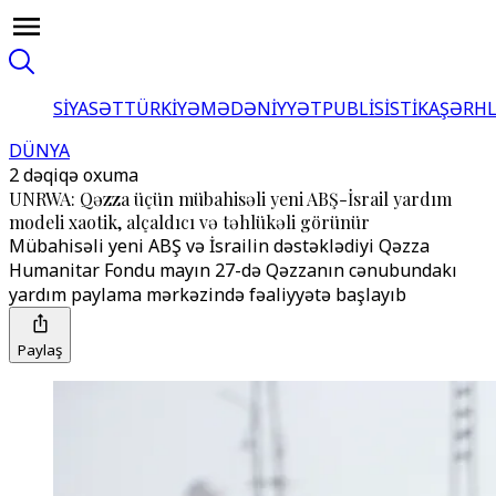
SİYASƏT
TÜRKİYƏ
MƏDƏNİYYƏT
PUBLİSİSTİKA
ŞƏRH
DÜNYA
2 dəqiqə oxuma
UNRWA: Qəzza üçün mübahisəli yeni ABŞ-İsrail yardım
modeli xaotik, alçaldıcı və təhlükəli görünür
Mübahisəli yeni ABŞ və İsrailin dəstəklədiyi Qəzza
Humanitar Fondu mayın 27-də Qəzzanın cənubundakı
yardım paylama mərkəzində fəaliyyətə başlayıb
Paylaş