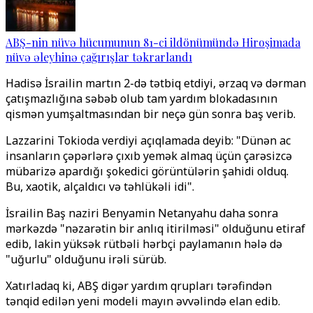
ABŞ-nin nüvə hücumunun 81-ci ildönümündə Hiroşimada
nüvə əleyhinə çağırışlar təkrarlandı
Hadisə İsrailin martın 2-də tətbiq etdiyi, ərzaq və dərman
çatışmazlığına səbəb olub tam yardım blokadasının
qismən yumşaltmasından bir neçə gün sonra baş verib.
Lazzarini Tokioda verdiyi açıqlamada deyib: "Dünən ac
insanların çəpərlərə çıxıb yemək almaq üçün çarəsizcə
mübarizə apardığı şokedici görüntülərin şahidi olduq.
Bu, xaotik, alçaldıcı və təhlükəli idi".
İsrailin Baş naziri Benyamin Netanyahu daha sonra
mərkəzdə "nəzarətin bir anlıq itirilməsi" olduğunu etiraf
edib, lakin yüksək rütbəli hərbçi paylamanın hələ də
"uğurlu" olduğunu irəli sürüb.
Xatırladaq ki, ABŞ digər yardım qrupları tərəfindən
tənqid edilən yeni modeli mayın əvvəlində elan edib.