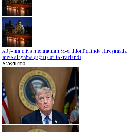
ABŞ-nin nüvə hücumunun 81-ci ildönümündə Hiroşimada
nüvə əleyhinə çağırışlar təkrarlandı
Araşdırma