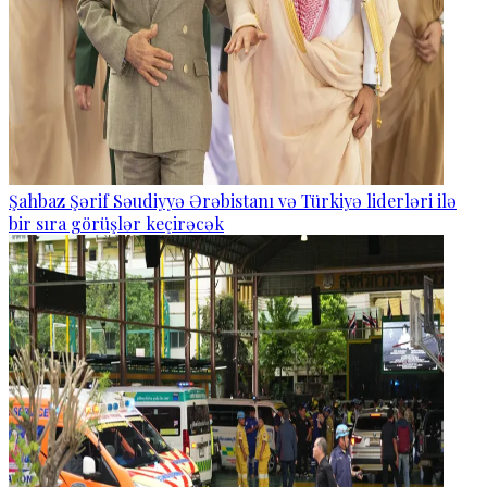
Şahbaz Şərif Səudiyyə Ərəbistanı və Türkiyə liderləri ilə
bir sıra görüşlər keçirəcək