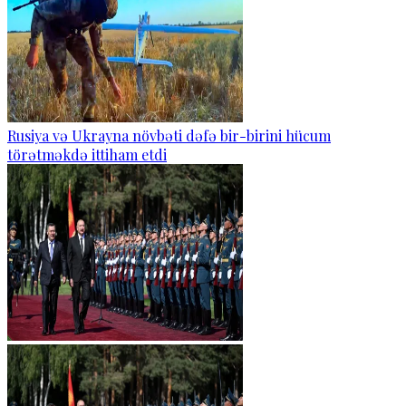
Rusiya və Ukrayna növbəti dəfə bir-birini hücum
törətməkdə ittiham etdi