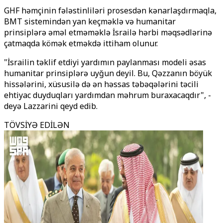
GHF həmçinin fələstinliləri prosesdən kənarlaşdırmaqla,
BMT sistemindən yan keçməklə və humanitar
prinsiplərə əməl etməməklə İsrailə hərbi məqsədlərinə
çatmaqda kömək etməkdə ittiham olunur.
"İsrailin təklif etdiyi yardımın paylanması modeli əsas
humanitar prinsiplərə uyğun deyil. Bu, Qəzzanın böyük
hissələrini, xüsusilə də ən həssas təbəqələrini təcili
ehtiyac duyduqları yardımdan məhrum buraxacaqdır", -
deyə Lazzarini qeyd edib.
TÖVSİYƏ EDİLƏN