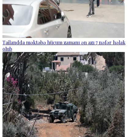
Tailandda məktəbə hücum zamanı ən azı 7 nəfər həlak
olub