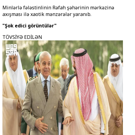
Minlərlə fələstinlinin Rəfah şəhərinin mərkəzinə
axışması ilə xaotik mənzərələr yaranıb.
"Şok edici görüntülər"
TÖVSİYƏ EDİLƏN