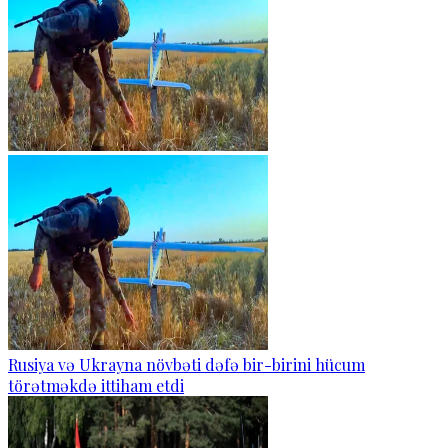
Rusiya və Ukrayna növbəti dəfə bir-birini hücum
törətməkdə ittiham etdi