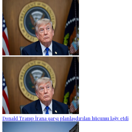
Donald Tramp İrana qarşı planlaşdırılan hücumu ləğv etdi