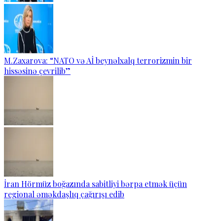
M.Zaxarova: “NATO və Aİ beynəlxalq terrorizmin bir
hissəsinə çevrilib”
İran Hörmüz boğazında sabitliyi bərpa etmək üçün
regional əməkdaşlıq çağırışı edib