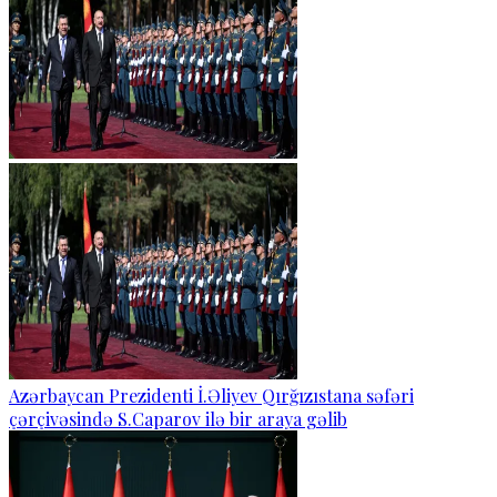
Azərbaycan Prezidenti İ.Əliyev Qırğızıstana səfəri
çərçivəsində S.Caparov ilə bir araya gəlib