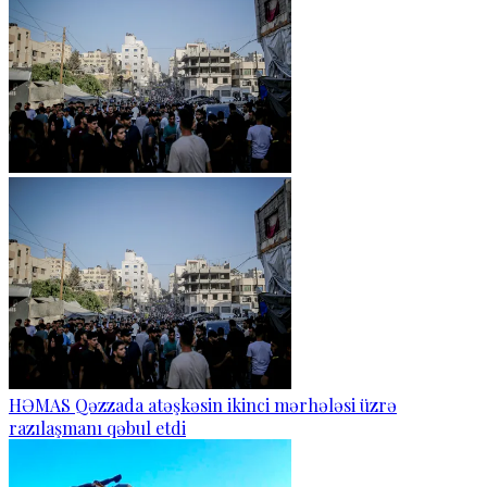
HƏMAS Qəzzada atəşkəsin ikinci mərhələsi üzrə
razılaşmanı qəbul etdi