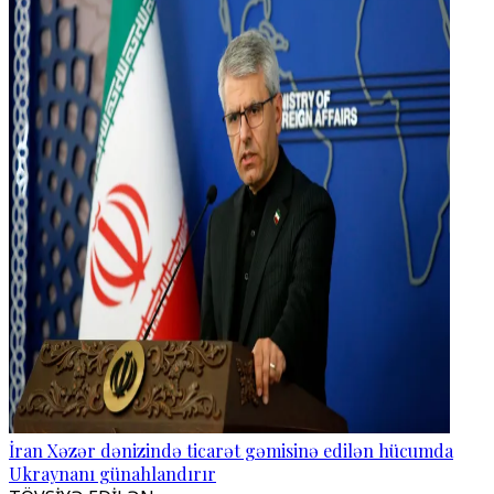
İran Xəzər dənizində ticarət gəmisinə edilən hücumda
Ukraynanı günahlandırır