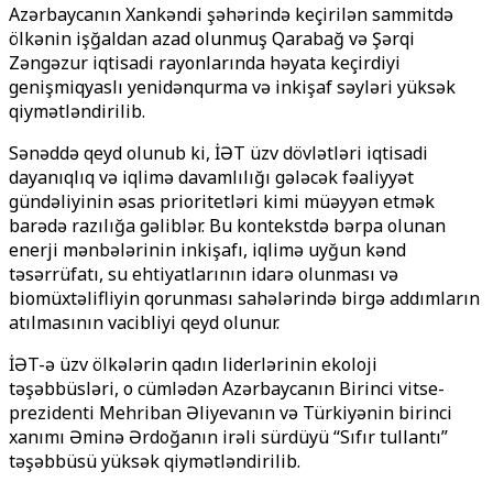
Azərbaycanın Xankəndi şəhərində keçirilən sammitdə
ölkənin işğaldan azad olunmuş Qarabağ və Şərqi
Zəngəzur iqtisadi rayonlarında həyata keçirdiyi
genişmiqyaslı yenidənqurma və inkişaf səyləri yüksək
qiymətləndirilib.
Sənəddə qeyd olunub ki, İƏT üzv dövlətləri iqtisadi
dayanıqlıq və iqlimə davamlılığı gələcək fəaliyyət
gündəliyinin əsas prioritetləri kimi müəyyən etmək
barədə razılığa gəliblər. Bu kontekstdə bərpa olunan
enerji mənbələrinin inkişafı, iqlimə uyğun kənd
təsərrüfatı, su ehtiyatlarının idarə olunması və
biomüxtəlifliyin qorunması sahələrində birgə addımların
atılmasının vacibliyi qeyd olunur.
İƏT-ə üzv ölkələrin qadın liderlərinin ekoloji
təşəbbüsləri, o cümlədən Azərbaycanın Birinci vitse-
prezidenti Mehriban Əliyevanın və Türkiyənin birinci
xanımı Əminə Ərdoğanın irəli sürdüyü “Sıfır tullantı”
təşəbbüsü yüksək qiymətləndirilib.