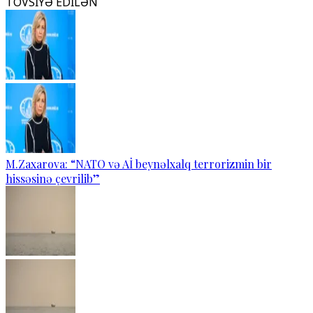
TÖVSİYƏ EDİLƏN
M.Zaxarova: “NATO və Aİ beynəlxalq terrorizmin bir
hissəsinə çevrilib”