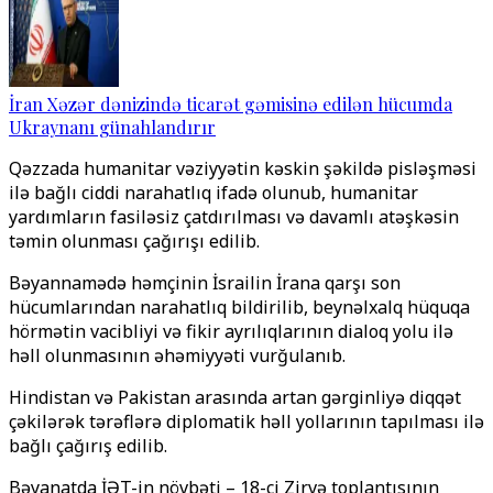
İran Xəzər dənizində ticarət gəmisinə edilən hücumda
Ukraynanı günahlandırır
Qəzzada humanitar vəziyyətin kəskin şəkildə pisləşməsi
ilə bağlı ciddi narahatlıq ifadə olunub, humanitar
yardımların fasiləsiz çatdırılması və davamlı atəşkəsin
təmin olunması çağırışı edilib.
Bəyannamədə həmçinin İsrailin İrana qarşı son
hücumlarından narahatlıq bildirilib, beynəlxalq hüquqa
hörmətin vacibliyi və fikir ayrılıqlarının dialoq yolu ilə
həll olunmasının əhəmiyyəti vurğulanıb.
Hindistan və Pakistan arasında artan gərginliyə diqqət
çəkilərək tərəflərə diplomatik həll yollarının tapılması ilə
bağlı çağırış edilib.
Bəyanatda İƏT-in növbəti – 18-ci Zirvə toplantısının