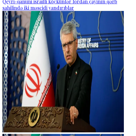
Qeyri-qanuni israilli köçkünlər İordan çayının qərb
sahilində iki məscidi yandırıblar