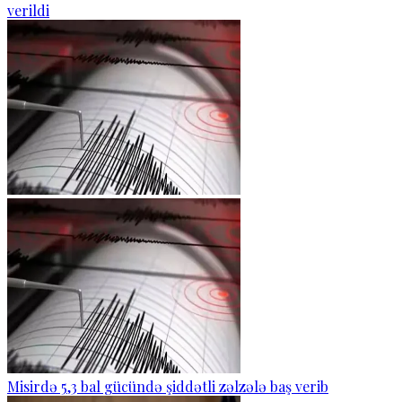
verildi
Misirdə 5,3 bal gücündə şiddətli zəlzələ baş verib