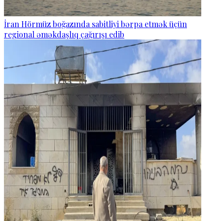
İran Hörmüz boğazında sabitliyi bərpa etmək üçün
regional əməkdaşlıq çağırışı edib