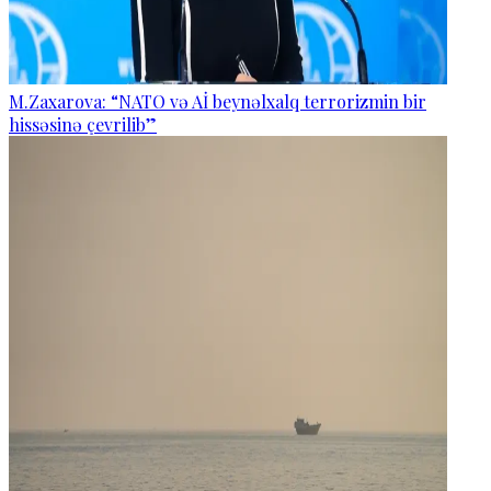
M.Zaxarova: “NATO və Aİ beynəlxalq terrorizmin bir
hissəsinə çevrilib”