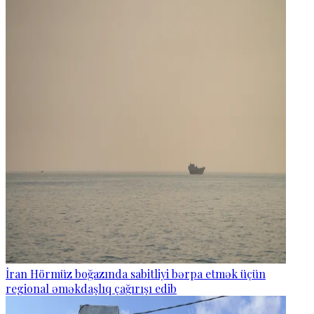
İran Hörmüz boğazında sabitliyi bərpa etmək üçün
regional əməkdaşlıq çağırışı edib