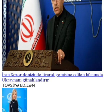
İran Xəzər dənizində ticarət gəmisinə edilən hücumda
Ukraynanı günahlandırır
TÖVSİYƏ EDİLƏN