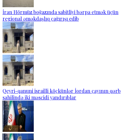
İran Hörmüz boğazında sabitliyi bərpa etmək üçün
regional əməkdaşlıq çağırışı edib
Qeyri-qanuni israilli köçkünlər İordan çayının qərb
sahilində iki məscidi yandırıblar