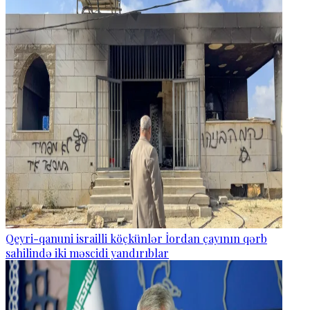
Qeyri-qanuni israilli köçkünlər İordan çayının qərb
sahilində iki məscidi yandırıblar