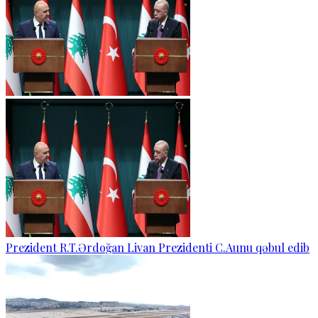
Prezident R.T.Ərdoğan Livan Prezidenti C.Aunu qəbul edib