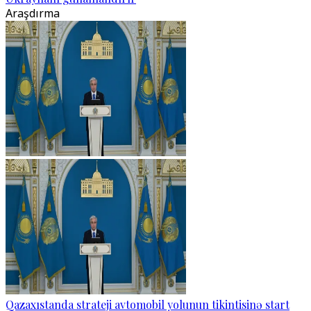
Araşdırma
Qazaxıstanda strateji avtomobil yolunun tikintisinə start