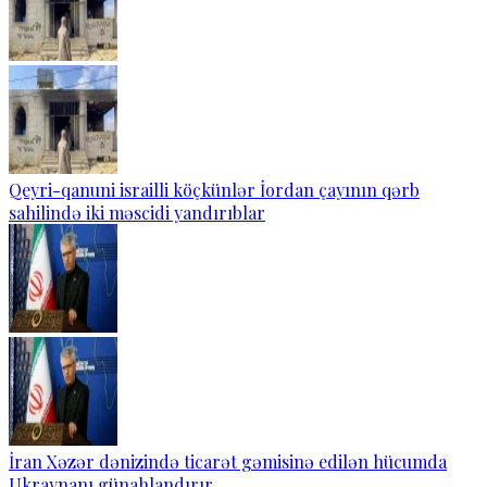
Qeyri-qanuni israilli köçkünlər İordan çayının qərb
sahilində iki məscidi yandırıblar
İran Xəzər dənizində ticarət gəmisinə edilən hücumda
Ukraynanı günahlandırır