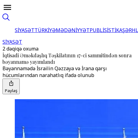
SİYASƏT
TÜRKİYƏ
MƏDƏNİYYƏT
PUBLİSİSTİKA
ŞƏRH
SİYASƏT
2 dəqiqə oxuma
İqtisadi Əməkdaşlıq Təşkilatının 17-ci sammitindən sonra
bəyannamə yayımlandı
Bəyannamədə İsrailin Qəzzaya və İrana qarşı
hücumlarından narahatlıq ifadə olunub
Paylaş