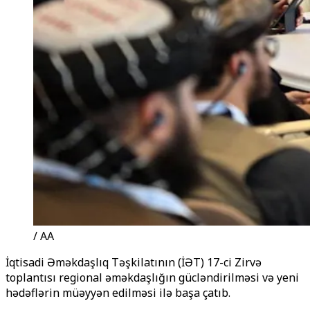
/ AA
İqtisadi Əməkdaşlıq Təşkilatının (İƏT) 17-ci Zirvə
toplantısı regional əməkdaşlığın gücləndirilməsi və yeni
hədəflərin müəyyən edilməsi ilə başa çatıb.