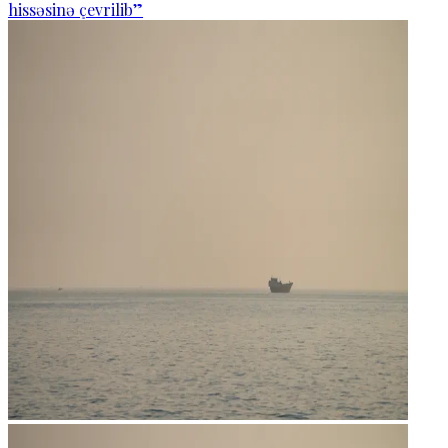
hissəsinə çevrilib”