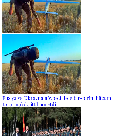
Rusiya və Ukrayna növbəti dəfə bir-birini hücum
törətməkdə ittiham etdi