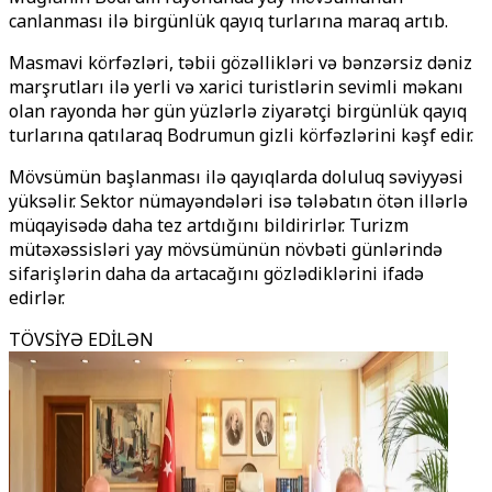
canlanması ilə birgünlük qayıq turlarına maraq artıb.
Masmavi körfəzləri, təbii gözəllikləri və bənzərsiz dəniz
marşrutları ilə yerli və xarici turistlərin sevimli məkanı
olan rayonda hər gün yüzlərlə ziyarətçi birgünlük qayıq
turlarına qatılaraq Bodrumun gizli körfəzlərini kəşf edir.
Mövsümün başlanması ilə qayıqlarda doluluq səviyyəsi
yüksəlir. Sektor nümayəndələri isə tələbatın ötən illərlə
müqayisədə daha tez artdığını bildirirlər. Turizm
mütəxəssisləri yay mövsümünün növbəti günlərində
sifarişlərin daha da artacağını gözlədiklərini ifadə
edirlər.
TÖVSİYƏ EDİLƏN