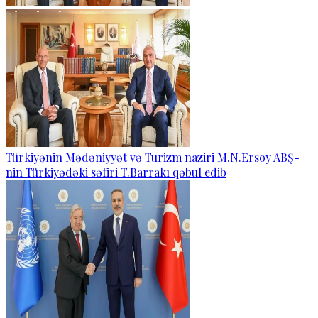
Türkiyənin Mədəniyyət və Turizm naziri M.N.Ersoy ABŞ-
nin Türkiyədəki səfiri T.Barrakı qəbul edib