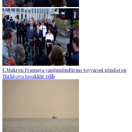
E.Makron Fransaya yanğınsöndürmə təyyarəsi göndərən
Türkiyəyə təşəkkür edib