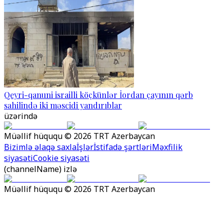
Qeyri-qanuni israilli köçkünlər İordan çayının qərb
sahilində iki məscidi yandırıblar
üzərində
Müəllif hüququ © 2026 TRT Azerbaycan
Bizimlə əlaqə saxla
İşlər
İstifadə şərtləri
Məxfilik
siyasəti
Cookie siyasəti
(channelName) izlə
Müəllif hüququ © 2026 TRT Azerbaycan