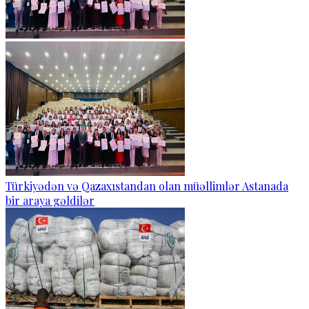
Türkiyədən və Qazaxıstandan olan müəllimlər Astanada
bir araya gəldilər