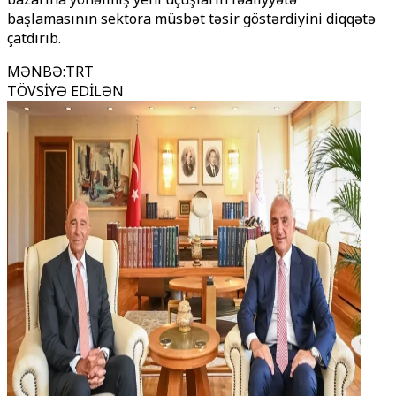
başlamasının sektora müsbət təsir göstərdiyini diqqətə
çatdırıb.
MƏNBƏ
:
TRT
TÖVSİYƏ EDİLƏN