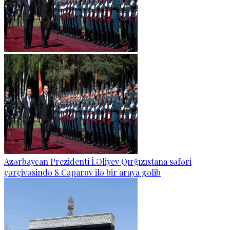
Azərbaycan Prezidenti İ.Əliyev Qırğızıstana səfəri
çərçivəsində S.Caparov ilə bir araya gəlib