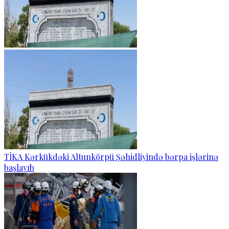
TİKA Kərkükdəki Altunkörpü Şəhidliyində bərpa işlərinə
başlayıb