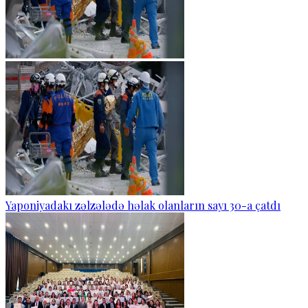
Yaponiyadakı zəlzələdə həlak olanların sayı 30-a çatdı