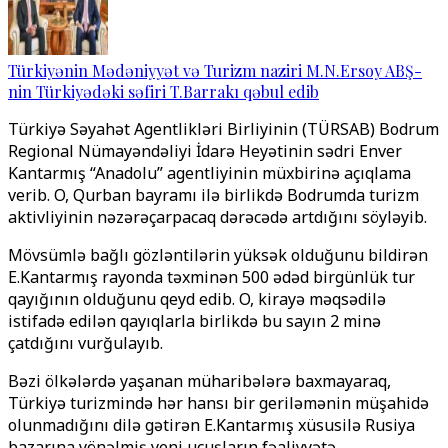
Türkiyənin Mədəniyyət və Turizm naziri M.N.Ersoy ABŞ-
nin Türkiyədəki səfiri T.Barrakı qəbul edib
Türkiyə Səyahət Agentlikləri Birliyinin (TÜRSAB) Bodrum
Regional Nümayəndəliyi İdarə Heyətinin sədri Enver
Kantarmış “Anadolu” agentliyinin müxbirinə açıqlama
verib. O, Qurban bayramı ilə birlikdə Bodrumda turizm
aktivliyinin nəzərəçarpacaq dərəcədə artdığını söyləyib.
Mövsümlə bağlı gözləntilərin yüksək olduğunu bildirən
E.Kantarmış rayonda təxminən 500 ədəd birgünlük tur
qayığının olduğunu qeyd edib. O, kirayə məqsədilə
istifadə edilən qayıqlarla birlikdə bu sayın 2 minə
çatdığını vurğulayıb.
Bəzi ölkələrdə yaşanan müharibələrə baxmayaraq,
Türkiyə turizmində hər hansı bir geriləmənin müşahidə
olunmadığını dilə gətirən E.Kantarmış xüsusilə Rusiya
bazarına yönəlmiş yeni uçuşların fəaliyyətə