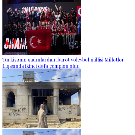
Türkiyənin qadınlardan ibarət voleybol millisi Millətlər
Liqasında ikinci dəfə çempion oldu