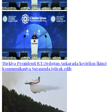
Türkiyə Prezidenti R.T.Ərdoğan Ankarada keçirilən İkinci
Kommunikasiya Şurasında iştirak edib