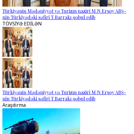
Türkiyənin Mədəniyyət və Turizm naziri M.N.Ersoy ABŞ-
nin Türkiyədəki səfiri T.Barrakı qəbul edib
TÖVSİYƏ EDİLƏN
Türkiyənin Mədəniyyət və Turizm naziri M.N.Ersoy ABŞ-
nin Türkiyədəki səfiri T.Barrakı qəbul edib
Araşdırma