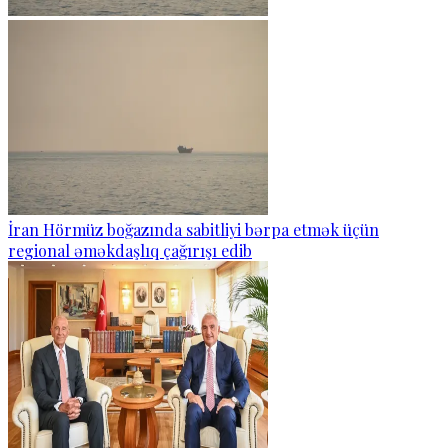
İran Hörmüz boğazında sabitliyi bərpa etmək üçün
regional əməkdaşlıq çağırışı edib