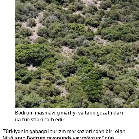
Bodrum masmavi çimərliyi və təbii gözəllikləri
ilə turistləri cəlb edir
Türkiyənin qabaqcıl turizm mərkəzlərindən biri olan
Muğlanın Bodrum rayonunda yay mövsümünün