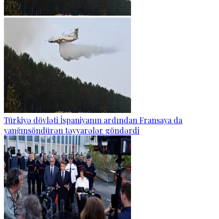
Türkiyə dövləti İspaniyanın ardından Fransaya da
yanğınsöndürən təyyarələr göndərdi