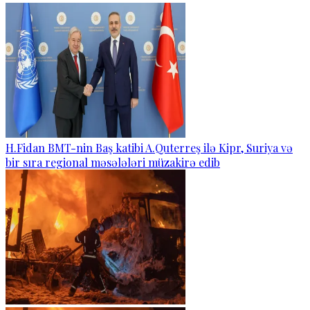
H.Fidan BMT-nin Baş katibi A.Quterreş ilə Kipr, Suriya və
bir sıra regional məsələləri müzakirə edib