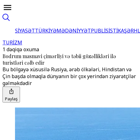
SİYASƏT
TÜRKİYƏ
MƏDƏNİYYƏT
PUBLİSİSTİKA
ŞƏRH
TURİZM
1 dəqiqə oxuma
Bodrum masmavi çimərliyi və təbii gözəllikləri ilə
turistləri cəlb edir
Bu bölgəyə xüsusilə Rusiya, ərəb ölkələri, Hindistan və
Çin başda olmaqla dünyanın bir çox yerindən ziyarətçilər
gəlməkdədir
Paylaş