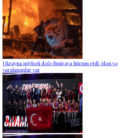
Ukrayna növbəti dəfə Rusiyaya hücum etdi: ölən və
yaralananlar var