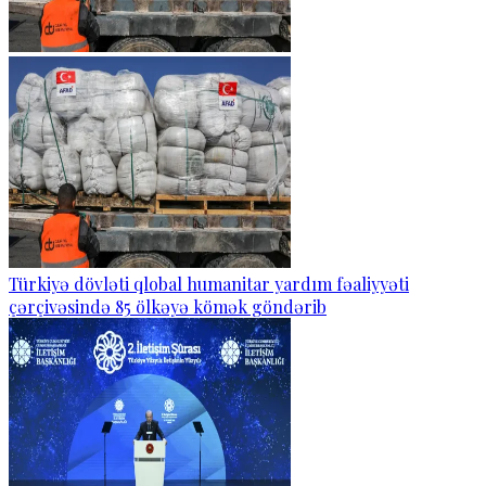
Türkiyə dövləti qlobal humanitar yardım fəaliyyəti
çərçivəsində 85 ölkəyə kömək göndərib