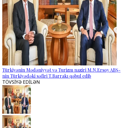
Türkiyənin Mədəniyyət və Turizm naziri M.N.Ersoy ABŞ-
nin Türkiyədəki səfiri T.Barrakı qəbul edib
TÖVSİYƏ EDİLƏN