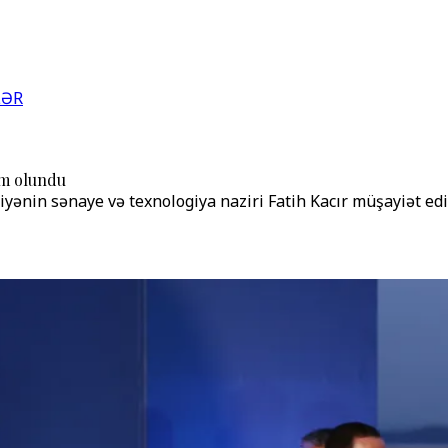
LƏR
im olundu
yənin sənaye və texnologiya naziri Fatih Kacır müşayiət ed