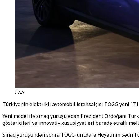
/ AA
Türkiyənin elektrikli avtomobil istehsalçısı TOGG yeni “T
Yeni model ilə sınaq yürüşü edən Prezident Ərdoğanı Türki
göstəriciləri və innovativ xüsusiyyətləri barədə ətraflı məl
Sınaq yürüşündən sonra TOGG-un İdarə Heyətinin sədri Fu