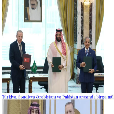
Türkiyə, Səudiyyə Ərəbistanı və Pakistan arasında birgə mü