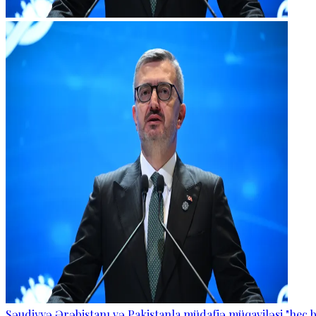
Səudiyyə Ərəbistanı və Pakistanla müdafiə müqaviləsi "heç b