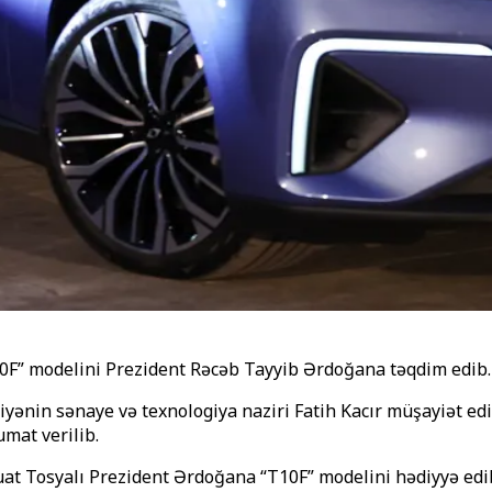
10F” modelini Prezident Rəcəb Tayyib Ərdoğana təqdim edib.
yənin sənaye və texnologiya naziri Fatih Kacır müşayiət edi
umat verilib.
at Tosyalı Prezident Ərdoğana “T10F” modelini hədiyyə edi