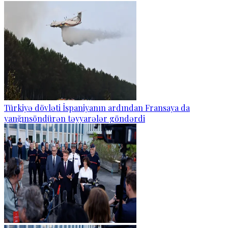
Türkiyə dövləti İspaniyanın ardından Fransaya da
yanğınsöndürən təyyarələr göndərdi