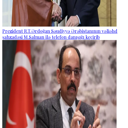
Prezident R.T.Ərdoğan Səudiyyə Ərəbistanının vəliəhd
şahzadəsi M.Salman ilə telefon danışığı keçirib