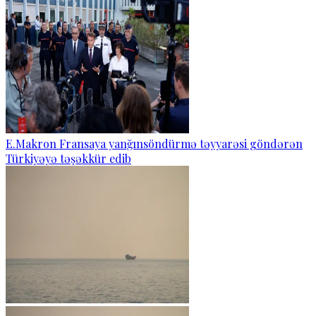
E.Makron Fransaya yanğınsöndürmə təyyarəsi göndərən
Türkiyəyə təşəkkür edib