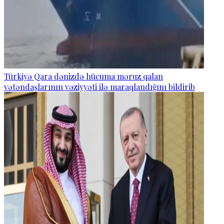
Türkiyə Qara dənizdə hücuma məruz qalan
vətəndaşlarının vəziyyəti ilə maraqlandığını bildirib