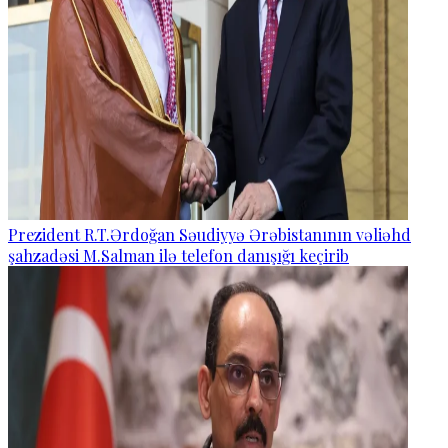
Prezident R.T.Ərdoğan Səudiyyə Ərəbistanının vəliəhd
şahzadəsi M.Salman ilə telefon danışığı keçirib