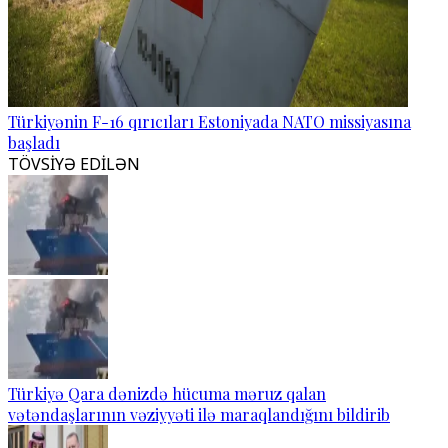
Türkiyənin F-16 qırıcıları Estoniyada NATO missiyasına
başladı
TÖVSİYƏ EDİLƏN
Türkiyə Qara dənizdə hücuma məruz qalan
vətəndaşlarının vəziyyəti ilə maraqlandığını bildirib