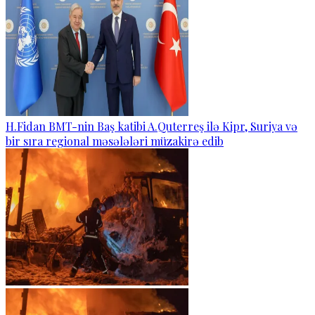
H.Fidan BMT-nin Baş katibi A.Quterreş ilə Kipr, Suriya və
bir sıra regional məsələləri müzakirə edib