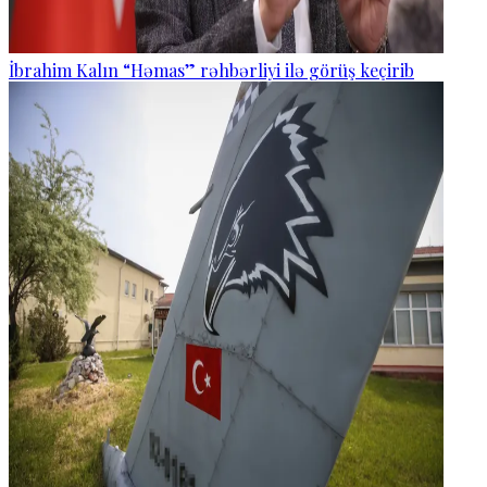
İbrahim Kalın “Həmas” rəhbərliyi ilə görüş keçirib