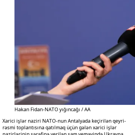
Hakan Fidan-NATO yığıncağı / AA
Xarici işlər naziri NATO-nun Antalyada keçirilən qeyri-
rəsmi toplantısına qatılmaq üçün gələn xarici işlər
nazirlərinin şərəfinə verilən şam yeməyində Ukrayna