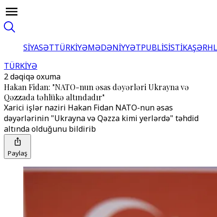
SİYASƏT
TÜRKİYƏ
MƏDƏNİYYƏT
PUBLİSİSTİKA
ŞƏRH
TÜRKİYƏ
2 dəqiqə oxuma
Hakan Fidan: "NATO-nun əsas dəyərləri Ukrayna və
Qəzzada təhlükə altındadır"
Xarici işlər naziri Hakan Fidan NATO-nun əsas
dəyərlərinin "Ukrayna və Qəzza kimi yerlərdə" təhdid
altında olduğunu bildirib
Paylaş