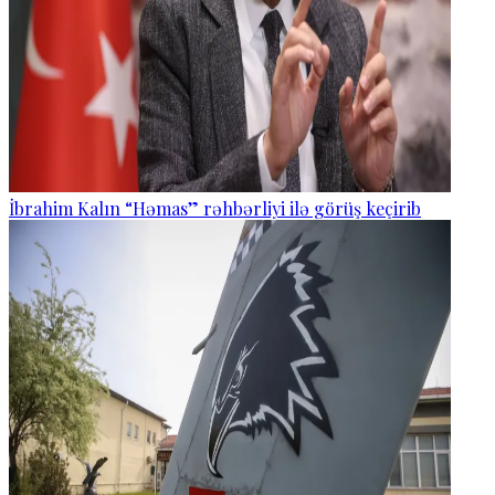
İbrahim Kalın “Həmas” rəhbərliyi ilə görüş keçirib