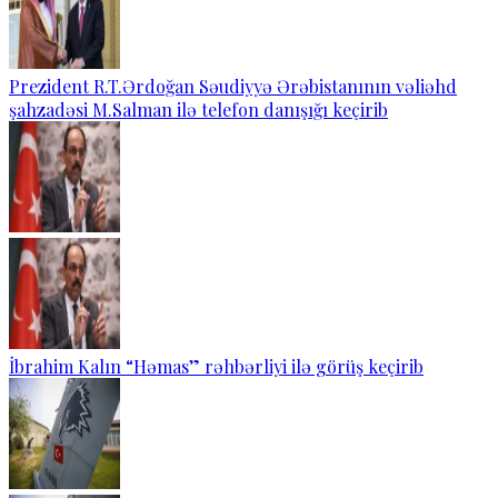
Prezident R.T.Ərdoğan Səudiyyə Ərəbistanının vəliəhd
şahzadəsi M.Salman ilə telefon danışığı keçirib
İbrahim Kalın “Həmas” rəhbərliyi ilə görüş keçirib