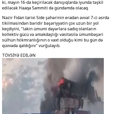
ki, mayın 16-da keçiriləcək danışıqlarda iyunda təşkil
ediləcək Haaqa Sammiti də gündəmdə olacaq.
Nazir Fidan tarixi Side şəhərinin eradan əvvəl 7-ci əsrdə
tikilməsindən bəridir bəşəriyyətin çox uzun bir yol
keçdiyini, "lakin ümumi dəyərlərə sadiq olanların
kollektiv gücü və əməkdaşlığı vasitəsilə ümumbəşəri
sülhün hökmranlığının o vaxt olduğu kimi bu gün də
qüvvədə qaldığını" vurğulayıb.
TÖVSİYƏ EDİLƏN