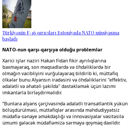
Türkiyənin F-16 qırıcıları Estoniyada NATO missiyasına
başladı
NATO-nun qarşı-qarşıya olduğu problemlər
Xarici işlər naziri Hakan Fidan fikir ayrılıqlarına
baxmayaraq, son məqsədlərdə və öhdəliklərdə bir
olmağın vacibliyini vurğulayaraq bildirib ki, müttəfiq
ölkələr bunu Alyansın iradəsini və öhdəliklərini "effektiv,
ədalətli və əhatəli şəkildə" dəstəkləmək üçün lazımi
imkanlarla birləşdirməlidir.
“Bunlara alyans çərçivəsində ədalətli transatlantik yükün
bölüşdürülməsi, müttəfiqlər arasında məhdudiyyətsiz
müdafiə-sənaye əməkdaşlığı və innovasiyalar vasitəsilə
ümumi gələcək müdafiəmizə sərmayə qoymaq daxildir.