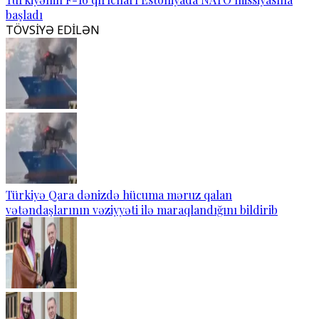
başladı
TÖVSİYƏ EDİLƏN
Türkiyə Qara dənizdə hücuma məruz qalan
vətəndaşlarının vəziyyəti ilə maraqlandığını bildirib