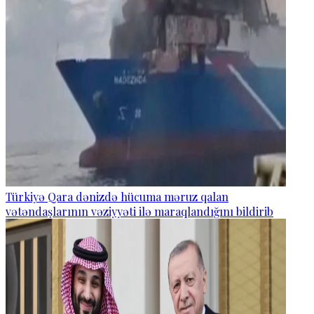
Türkiyə Qara dənizdə hücuma məruz qalan
vətəndaşlarının vəziyyəti ilə maraqlandığını bildirib