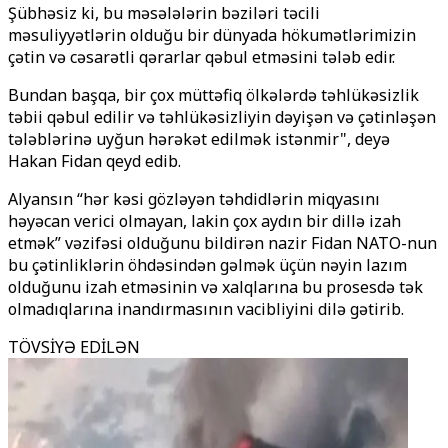
Şübhəsiz ki, bu məsələlərin bəziləri təcili
məsuliyyətlərin olduğu bir dünyada hökumətlərimizin
çətin və cəsarətli qərarlar qəbul etməsini tələb edir.
Bundan başqa, bir çox müttəfiq ölkələrdə təhlükəsizlik
təbii qəbul edilir və təhlükəsizliyin dəyişən və çətinləşən
tələblərinə uyğun hərəkət edilmək istənmir", deyə
Hakan Fidan qeyd edib.
Alyansın “hər kəsi gözləyən təhdidlərin miqyasını
həyəcan verici olmayan, lakin çox aydın bir dillə izah
etmək” vəzifəsi olduğunu bildirən nazir Fidan NATO-nun
bu çətinliklərin öhdəsindən gəlmək üçün nəyin lazım
olduğunu izah etməsinin və xalqlarına bu prosesdə tək
olmadıqlarına inandırmasının vacibliyini dilə gətirib.
TÖVSİYƏ EDİLƏN