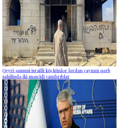
Qeyri-qanuni israilli köçkünlər İordan çayının qərb
sahilində iki məscidi yandırıblar