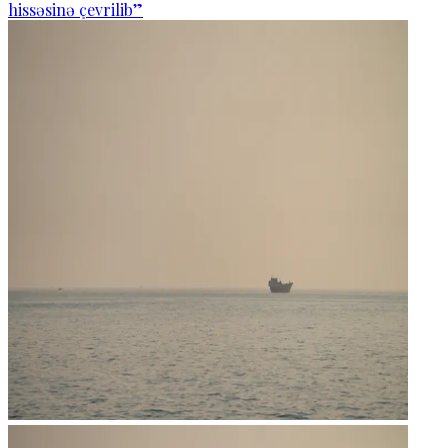
hissəsinə çevrilib”