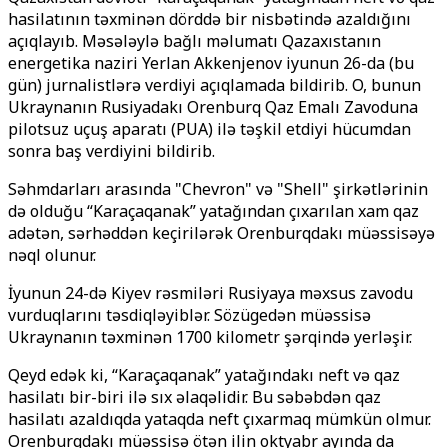
hasilatının təxminən dörddə bir nisbətində azaldığını
açıqlayıb. Məsələylə bağlı məlumatı Qazaxıstanın
energetika naziri Yerlan Akkenjenov iyunun 26-da (bu
gün) jurnalistlərə verdiyi açıqlamada bildirib. O, bunun
Ukraynanın Rusiyadakı Orenburq Qaz Emalı Zavoduna
pilotsuz uçuş aparatı (PUA) ilə təşkil etdiyi hücumdan
sonra baş verdiyini bildirib.
Səhmdarları arasında "Chevron" və "Shell" şirkətlərinin
də olduğu “Karaçaqanak” yatağından çıxarılan xam qaz
adətən, sərhəddən keçirilərək Orenburqdakı müəssisəyə
nəql olunur.
İyunun 24-də Kiyev rəsmiləri Rusiyaya məxsus zavodu
vurduqlarını təsdiqləyiblər. Sözügedən müəssisə
Ukraynanın təxminən 1700 kilometr şərqində yerləşir.
Qeyd edək ki,
“Karaçaqanak” yatağındakı neft və qaz
hasilatı bir-biri ilə sıx əlaqəlidir. Bu səbəbdən qaz
hasilatı azaldıqda yataqda neft çıxarmaq mümkün olmur.
Orenburqdakı müəssisə ötən ilin oktyabr ayında da