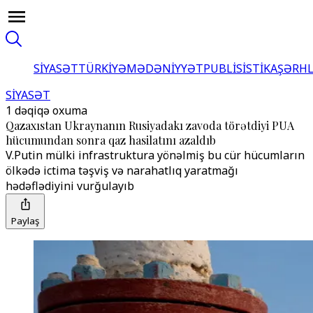
SİYASƏT
TÜRKİYƏ
MƏDƏNİYYƏT
PUBLİSİSTİKA
ŞƏRH
SİYASƏT
1 dəqiqə oxuma
Qazaxıstan Ukraynanın Rusiyadakı zavoda törətdiyi PUA
hücumundan sonra qaz hasilatını azaldıb
V.Putin mülki infrastruktura yönəlmiş bu cür hücumların
ölkədə ictima təşviş və narahatlıq yaratmağı
hədəflədiyini vurğulayıb
Paylaş