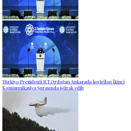
Türkiyə Prezidenti R.T.Ərdoğan Ankarada keçirilən İkinci
Kommunikasiya Şurasında iştirak edib