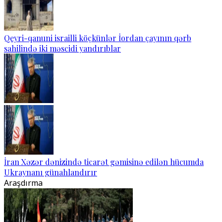
Qeyri-qanuni israilli köçkünlər İordan çayının qərb
sahilində iki məscidi yandırıblar
İran Xəzər dənizində ticarət gəmisinə edilən hücumda
Ukraynanı günahlandırır
Araşdırma