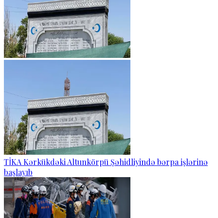
TİKA Kərkükdəki Altunkörpü Şəhidliyində bərpa işlərinə
başlayıb