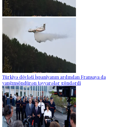
Türkiyə dövləti İspaniyanın ardından Fransaya da
yanğınsöndürən təyyarələr göndərdi