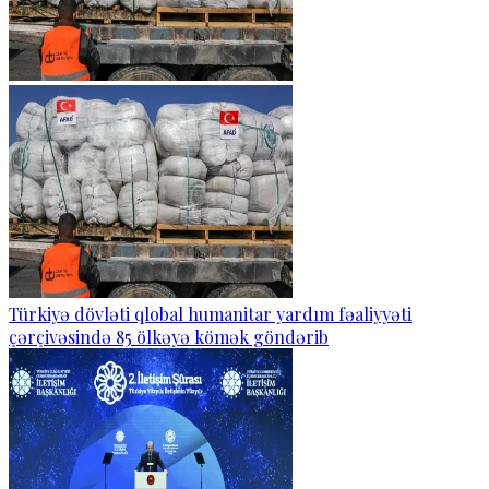
Türkiyə dövləti qlobal humanitar yardım fəaliyyəti
çərçivəsində 85 ölkəyə kömək göndərib