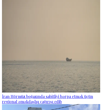
İran Hörmüz boğazında sabitliyi bərpa etmək üçün
regional əməkdaşlıq çağırışı edib