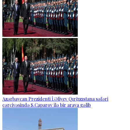
Azərbaycan Prezidenti İ.Əliyev Qırğızıstana səfəri
çərçivəsində S.Caparov ilə bir araya gəlib