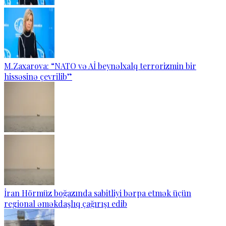
M.Zaxarova: “NATO və Aİ beynəlxalq terrorizmin bir
hissəsinə çevrilib”
İran Hörmüz boğazında sabitliyi bərpa etmək üçün
regional əməkdaşlıq çağırışı edib