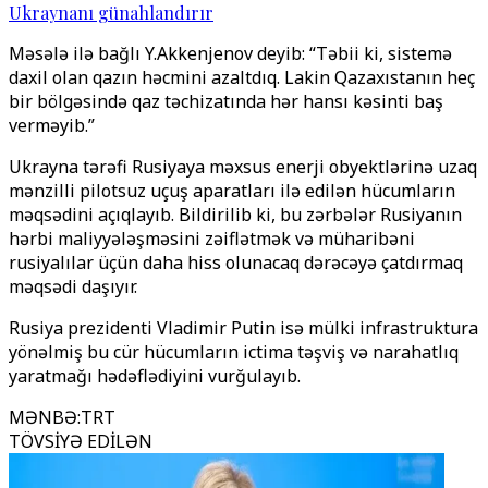
Ukraynanı günahlandırır
Məsələ ilə bağlı Y.Akkenjenov deyib: “Təbii ki, sistemə
daxil olan qazın həcmini azaltdıq. Lakin Qazaxıstanın heç
bir bölgəsində qaz təchizatında hər hansı kəsinti baş
verməyib.”
Ukrayna tərəfi Rusiyaya məxsus enerji obyektlərinə uzaq
mənzilli pilotsuz uçuş aparatları ilə edilən hücumların
məqsədini açıqlayıb. Bildirilib ki, bu zərbələr Rusiyanın
hərbi maliyyələşməsini zəiflətmək və müharibəni
rusiyalılar üçün daha hiss olunacaq dərəcəyə çatdırmaq
məqsədi daşıyır.
Rusiya prezidenti Vladimir Putin isə mülki infrastruktura
yönəlmiş bu cür hücumların ictima təşviş və narahatlıq
yaratmağı hədəflədiyini vurğulayıb.
MƏNBƏ
:
TRT
TÖVSİYƏ EDİLƏN