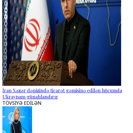
İran Xəzər dənizində ticarət gəmisinə edilən hücumda
Ukraynanı günahlandırır
TÖVSİYƏ EDİLƏN