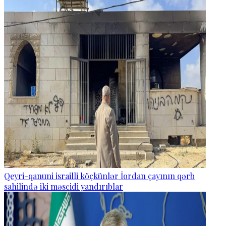
Qeyri-qanuni israilli köçkünlər İordan çayının qərb
sahilində iki məscidi yandırıblar