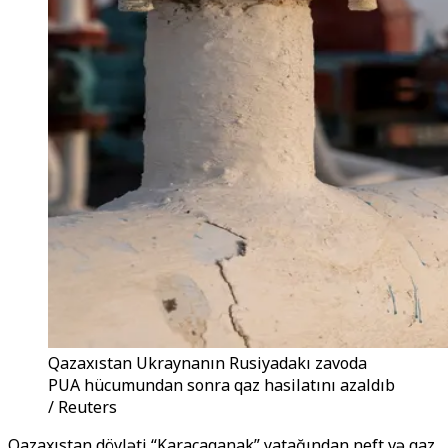
Qazaxıstan Ukraynanın Rusiyadakı zavoda
PUA hücumundan sonra qaz hasilatını azaldıb
/ Reuters
Qazaxıstan dövləti “Karaçaqanak” yatağından neft və qaz