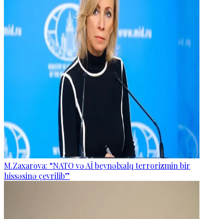
M.Zaxarova: “NATO və Aİ beynəlxalq terrorizmin bir
hissəsinə çevrilib”