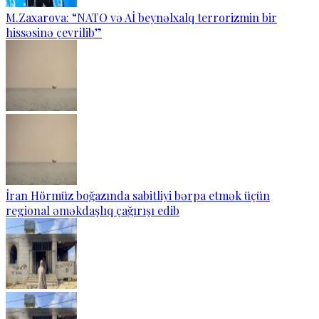
M.Zaxarova: “NATO və Aİ beynəlxalq terrorizmin bir
hissəsinə çevrilib”
İran Hörmüz boğazında sabitliyi bərpa etmək üçün
regional əməkdaşlıq çağırışı edib