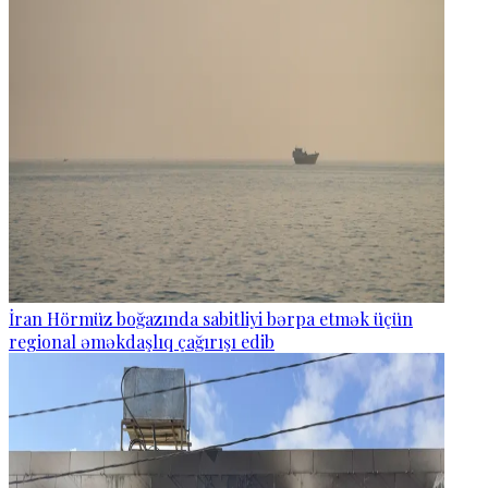
İran Hörmüz boğazında sabitliyi bərpa etmək üçün
regional əməkdaşlıq çağırışı edib