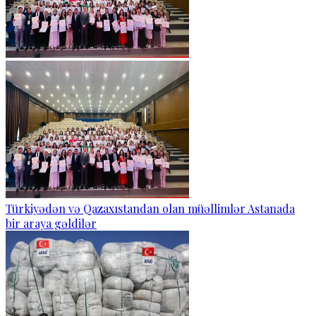
Türkiyədən və Qazaxıstandan olan müəllimlər Astanada
bir araya gəldilər