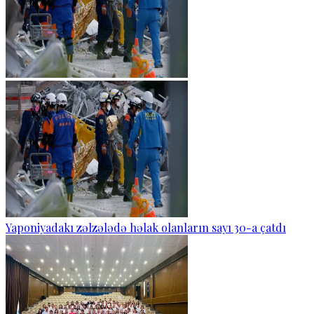
Yaponiyadakı zəlzələdə həlak olanların sayı 30-a çatdı