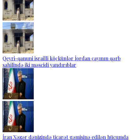
Qeyri-qanuni israilli köçkünlər İordan çayının qərb
sahilində iki məscidi yandırıblar
İran Xəzər dənizində ticarət gəmisinə edilən hücumda