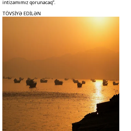
intizamımız qorunacaq”.
TÖVSİYƏ EDİLƏN