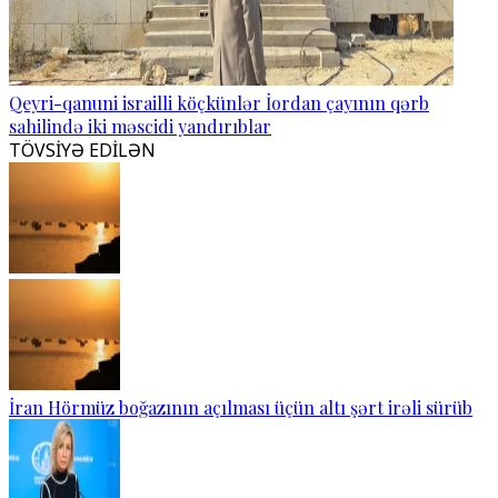
Qeyri-qanuni israilli köçkünlər İordan çayının qərb
sahilində iki məscidi yandırıblar
TÖVSİYƏ EDİLƏN
İran Hörmüz boğazının açılması üçün altı şərt irəli sürüb