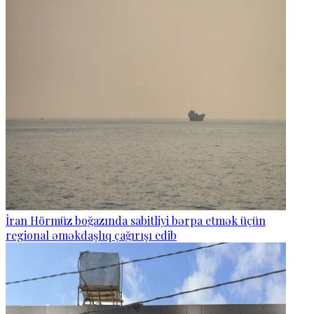
İran Hörmüz boğazında sabitliyi bərpa etmək üçün
regional əməkdaşlıq çağırışı edib