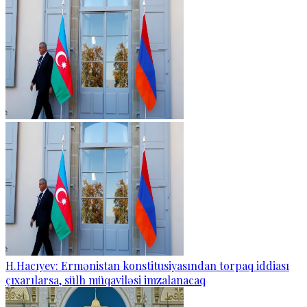
H.Hacıyev: Ermənistan konstitusiyasından torpaq iddiası
çıxarılarsa, sülh müqaviləsi imzalanacaq