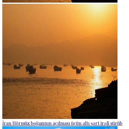
İran Hörmüz boğazının açılması üçün altı şərt irəli sürüb