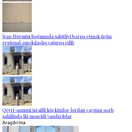
İran Hörmüz boğazında sabitliyi bərpa etmək üçün
regional əməkdaşlıq çağırışı edib
Qeyri-qanuni israilli köçkünlər İordan çayının qərb
sahilində iki məscidi yandırıblar
Araşdırma