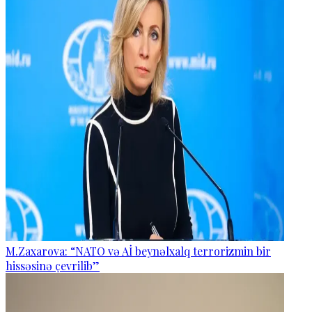
M.Zaxarova: “NATO və Aİ beynəlxalq terrorizmin bir
hissəsinə çevrilib”