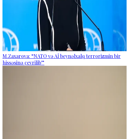
M.Zaxarova: “NATO və Aİ beynəlxalq terrorizmin bir
hissəsinə çevrilib”