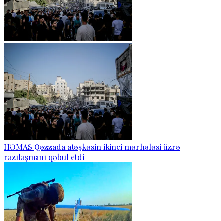
HƏMAS Qəzzada atəşkəsin ikinci mərhələsi üzrə
razılaşmanı qəbul etdi