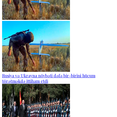
Rusiya və Ukrayna növbəti dəfə bir-birini hücum
törətməkdə ittiham etdi