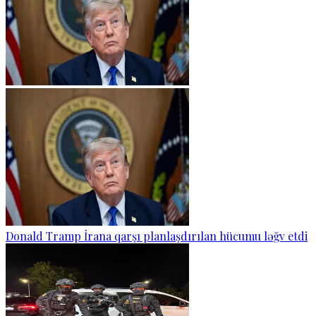
Donald Tramp İrana qarşı planlaşdırılan hücumu ləğv etdi