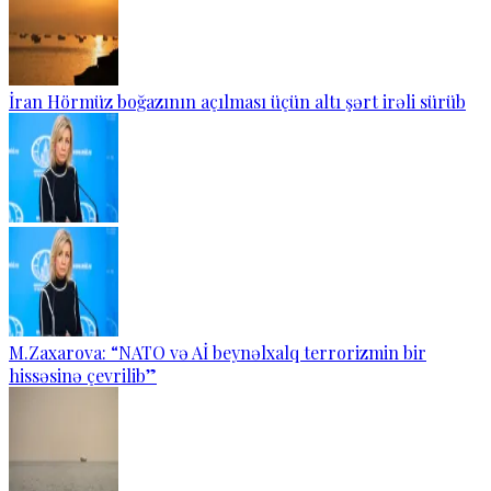
İran Hörmüz boğazının açılması üçün altı şərt irəli sürüb
M.Zaxarova: “NATO və Aİ beynəlxalq terrorizmin bir
hissəsinə çevrilib”