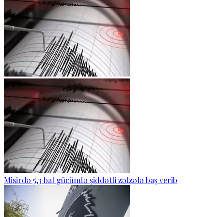
Misirdə 5,3 bal gücündə şiddətli zəlzələ baş verib