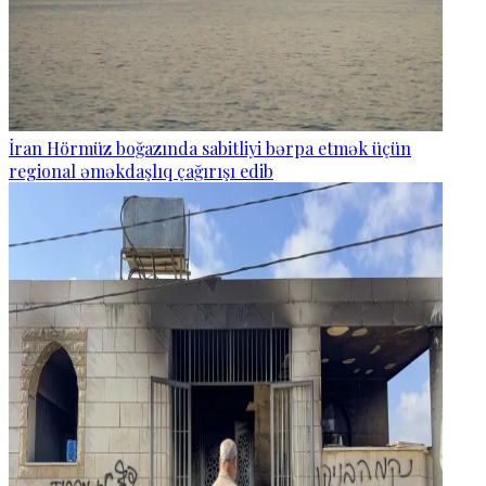
İran Hörmüz boğazında sabitliyi bərpa etmək üçün
regional əməkdaşlıq çağırışı edib