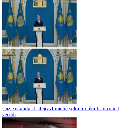
Qazaxıstanda strateji avtomobil yolunun tikintisinə start
verildi