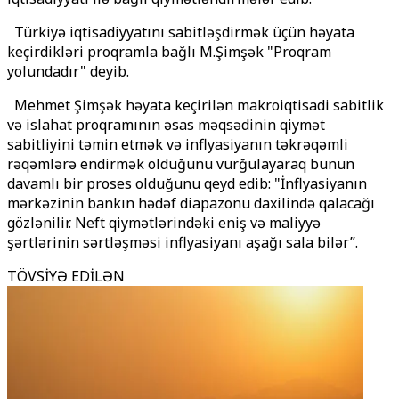
Türkiyə iqtisadiyyatını sabitləşdirmək üçün həyata
keçirdikləri proqramla bağlı M.Şimşək "Proqram
yolundadır" deyib.
Mehmet Şimşək həyata keçirilən makroiqtisadi sabitlik
və islahat proqramının əsas məqsədinin qiymət
sabitliyini təmin etmək və inflyasiyanın təkrəqəmli
rəqəmlərə endirmək olduğunu vurğulayaraq bunun
davamlı bir proses olduğunu qeyd edib: "İnflyasiyanın
mərkəzinin bankın hədəf diapazonu daxilində qalacağı
gözlənilir. Neft qiymətlərindəki eniş və maliyyə
şərtlərinin sərtləşməsi inflyasiyanı aşağı sala bilər”.
TÖVSİYƏ EDİLƏN