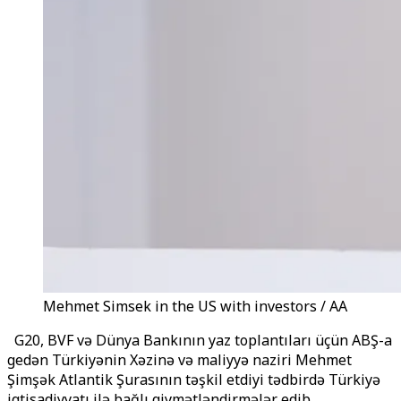
Mehmet Simsek in the US with investors / AA
G20, BVF və Dünya Bankının yaz toplantıları üçün ABŞ-a
gedən Türkiyənin Xəzinə və maliyyə naziri Mehmet
Şimşək Atlantik Şurasının təşkil etdiyi tədbirdə Türkiyə
iqtisadiyyatı ilə bağlı qiymətləndirmələr edib.