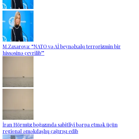
M.Zaxarova: “NATO və Aİ beynəlxalq terrorizmin bir
hissəsinə çevrilib”
İran Hörmüz boğazında sabitliyi bərpa etmək üçün
regional əməkdaşlıq çağırışı edib