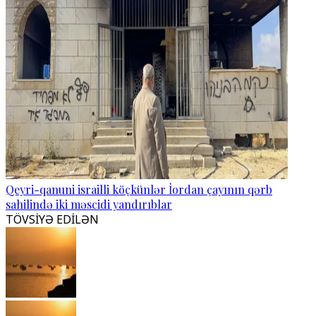
Qeyri-qanuni israilli köçkünlər İordan çayının qərb
sahilində iki məscidi yandırıblar
TÖVSİYƏ EDİLƏN