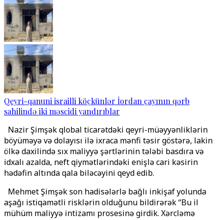
Qeyri-qanuni israilli köçkünlər İordan çayının qərb
sahilində iki məscidi yandırıblar
Nazir Şimşək qlobal ticarətdəki qeyri-müəyyənliklərin
böyüməyə və dolayısı ilə ixraca mənfi təsir göstərə, lakin
ölkə daxilində sıx maliyyə şərtlərinin tələbi basdıra və
idxalı azalda, neft qiymətlərindəki enişlə cari kəsirin
hədəfin altında qala biləcəyini qeyd edib.
Mehmet Şimşək son hadisələrlə bağlı inkişaf yolunda
aşağı istiqamətli risklərin olduğunu bildirərək “Bu il
mühüm maliyyə intizamı prosesinə girdik. Xərcləmə