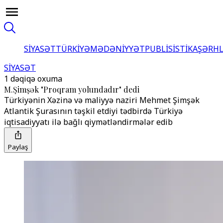
SİYASƏT
TÜRKİYƏ
MƏDƏNİYYƏT
PUBLİSİSTİKA
ŞƏRH
SİYASƏT
1 dəqiqə oxuma
M.Şimşək "Proqram yolundadır" dedi
Türkiyənin Xəzinə və maliyyə naziri Mehmet Şimşək
Atlantik Şurasının təşkil etdiyi tədbirdə Türkiyə
iqtisadiyyatı ilə bağlı qiymətləndirmələr edib
Paylaş