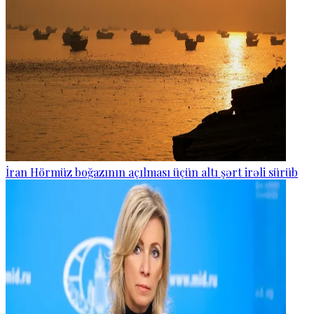
İran Hörmüz boğazının açılması üçün altı şərt irəli sürüb