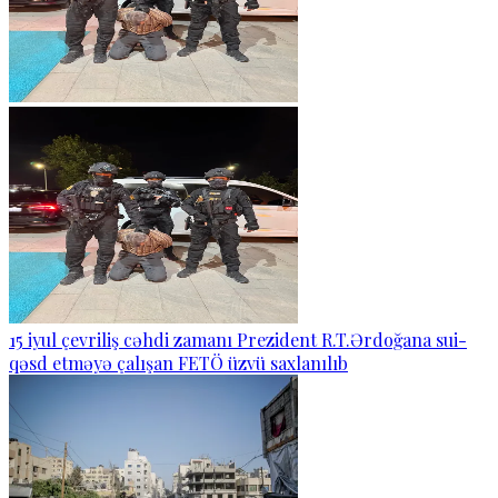
15 iyul çevriliş cəhdi zamanı Prezident R.T.Ərdoğana sui-
qəsd etməyə çalışan FETÖ üzvü saxlanılıb