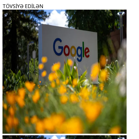
TÖVSİYƏ EDİLƏN