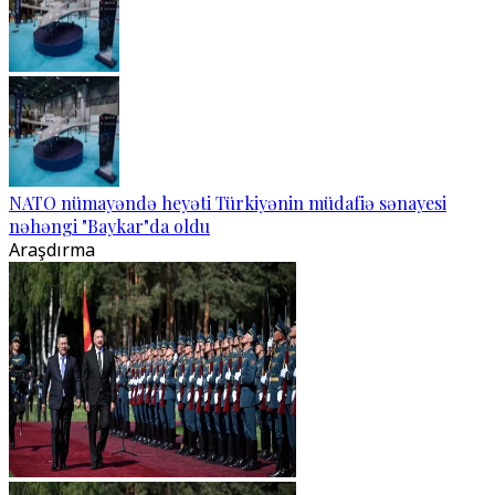
NATO nümayəndə heyəti Türkiyənin müdafiə sənayesi
nəhəngi "Baykar"da oldu
Araşdırma