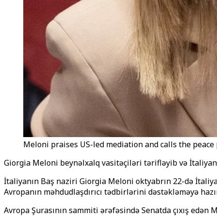
Meloni praises US-led mediation and calls the peace p
Giorgia Meloni beynəlxalq vasitəçiləri tərifləyib və İtaliy
İtaliyanın Baş naziri Giorgia Meloni oktyabrın 22-də İtali
Avropanın məhdudlaşdırıcı tədbirlərini dəstəkləməyə hazı
Avropa Şurasının sammiti ərəfəsində Senatda çıxış edən Mel