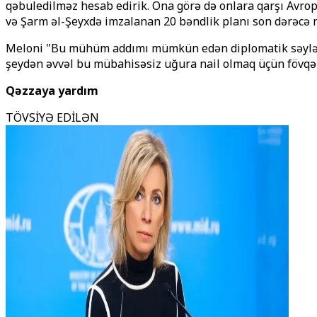
qəbuledilməz hesab edirik. Ona görə də onlara qarşı Avrop
və Şarm əl-Şeyxdə imzalanan 20 bəndlik planı son dərəcə 
Meloni "Bu mühüm addımı mümkün edən diplomatik səylərə g
şeydən əvvəl bu mübahisəsiz uğura nail olmaq üçün fövqəl
Qəzzaya yardım
TÖVSİYƏ EDİLƏN