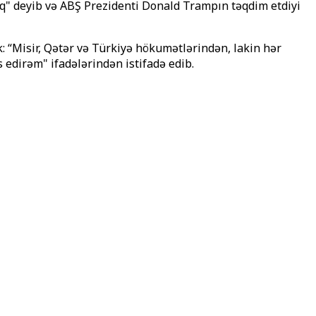
ıq" deyib və ABŞ Prezidenti Donald Trampın təqdim etdiyi
 “Misir, Qətər və Türkiyə hökumətlərindən, lakin hər
edirəm" ifadələrindən istifadə edib.