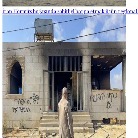
İran Hörmüz boğazında sabitliyi bərpa etmək üçün regional 