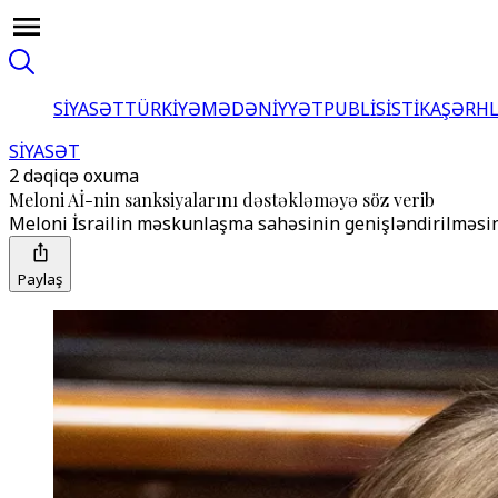
SİYASƏT
TÜRKİYƏ
MƏDƏNİYYƏT
PUBLİSİSTİKA
ŞƏRH
SİYASƏT
2 dəqiqə oxuma
Meloni Aİ-nin sanksiyalarını dəstəkləməyə söz verib
Meloni İsrailin məskunlaşma sahəsinin genişləndirilməsin
Paylaş