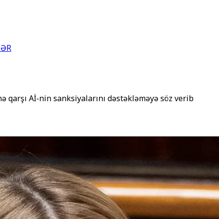
LƏR
ə qarşı Aİ-nin sanksiyalarını dəstəkləməyə söz verib