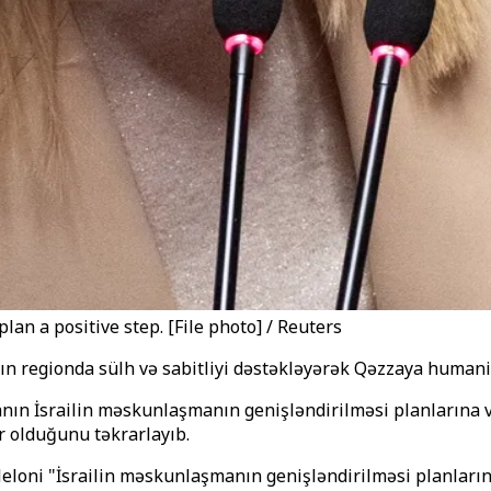
lan a positive step. [File photo] / Reuters
anın regionda sülh və sabitliyi dəstəkləyərək Qəzzaya humani
yanın İsrailin məskunlaşmanın genişləndirilməsi planlarına v
r olduğunu təkrarlayıb.
oni "İsrailin məskunlaşmanın genişləndirilməsi planlarını p