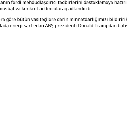
anın fərdi məhdudlaşdırıcı tədbirlərini dəstəkləməyə hazır
müsbət və konkret addım olaraq adlandırıb.
örə bütün vasitəçilərə dərin minnətdarlığımızı bildiririk:
adə enerji sərf edən ABŞ prezidenti Donald Trampdan bəhs 