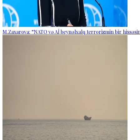
M.Zaxarova: “NATO və Aİ beynəlxalq terrorizmin bir hissəsin