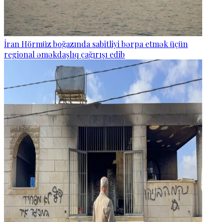
İran Hörmüz boğazında sabitliyi bərpa etmək üçün
regional əməkdaşlıq çağırışı edib