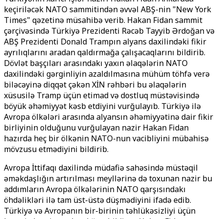
keçiriləcək NATO sammitindən əvvəl ABŞ-nin "New York
Times" qəzetinə müsahibə verib. Hakan Fidan sammit
çərçivəsində Türkiyə Prezidenti Rəcəb Tayyib Ərdoğan və
ABŞ Prezidenti Donald Trampın alyans daxilindəki fikir
ayrılıqlarını aradan qaldırmağa çalışacaqlarını bildirib.
Dövlət başçıları arasındakı yaxın əlaqələrin NATO
daxilindəki gərginliyin azaldılmasına mühüm töhfə verə
biləcəyinə diqqət çəkən XİN rəhbəri bu əlaqələrin
xüsusilə Tramp üçün etimad və dostluq müstəvisində
böyük əhəmiyyət kəsb etdiyini vurğulayıb. Türkiyə ilə
Avropa ölkələri arasında alyansın əhəmiyyətinə dair fikir
birliyinin olduğunu vurğulayan nazir Hakan Fidan
hazırda heç bir ölkənin NATO-nun vacibliyini mübahisə
mövzusu etmədiyini bildirib.
Avropa İttifaqı daxilində müdafiə sahəsində müstəqil
əməkdaşlığın artırılması meyllərinə də toxunan nazir bu
addımların Avropa ölkələrinin NATO qarşısındakı
öhdəlikləri ilə tam üst-üstə düşmədiyini ifadə edib.
Türkiyə və Avropanın bir-birinin təhlükəsizliyi üçün