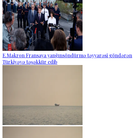
E.Makron Fransaya yanğınsöndürmə təyyarəsi göndərən
Türkiyəyə təşəkkür edib