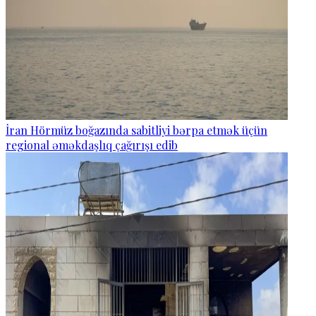
İran Hörmüz boğazında sabitliyi bərpa etmək üçün
regional əməkdaşlıq çağırışı edib