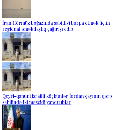
İran Hörmüz boğazında sabitliyi bərpa etmək üçün
regional əməkdaşlıq çağırışı edib
Qeyri-qanuni israilli köçkünlər İordan çayının qərb
sahilində iki məscidi yandırıblar