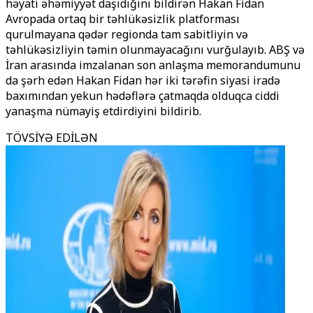
həyati əhəmiyyət daşıdığını bildirən Hakan Fidan
Avropada ortaq bir təhlükəsizlik platforması
qurulmayana qədər regionda tam sabitliyin və
təhlükəsizliyin təmin olunmayacağını vurğulayıb. ABŞ və
İran arasında imzalanan son anlaşma memorandumunu
da şərh edən Hakan Fidan hər iki tərəfin siyasi iradə
baxımından yekun hədəflərə çatmaqda olduqca ciddi
yanaşma nümayiş etdirdiyini bildirib.
TÖVSİYƏ EDİLƏN