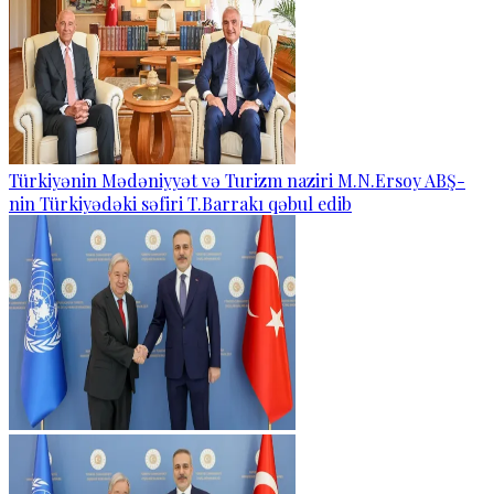
Türkiyənin Mədəniyyət və Turizm naziri M.N.Ersoy ABŞ-
nin Türkiyədəki səfiri T.Barrakı qəbul edib