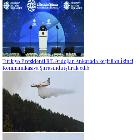
Türkiyə Prezidenti R.T.Ərdoğan Ankarada keçirilən İkinci
Kommunikasiya Şurasında iştirak edib