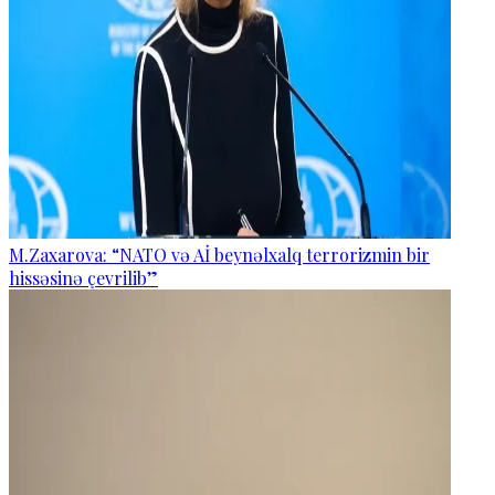
M.Zaxarova: “NATO və Aİ beynəlxalq terrorizmin bir
hissəsinə çevrilib”