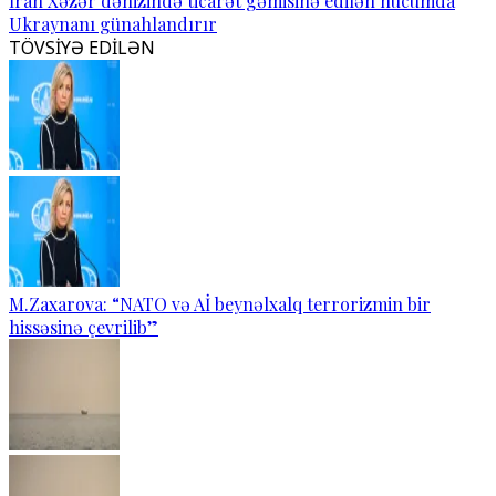
İran Xəzər dənizində ticarət gəmisinə edilən hücumda
Ukraynanı günahlandırır
TÖVSİYƏ EDİLƏN
M.Zaxarova: “NATO və Aİ beynəlxalq terrorizmin bir
hissəsinə çevrilib”