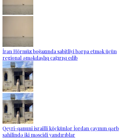
İran Hörmüz boğazında sabitliyi bərpa etmək üçün
regional əməkdaşlıq çağırışı edib
Qeyri-qanuni israilli köçkünlər İordan çayının qərb
sahilində iki məscidi yandırıblar