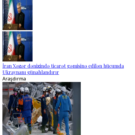
İran Xəzər dənizində ticarət gəmisinə edilən hücumda
Ukraynanı günahlandırır
Araşdırma