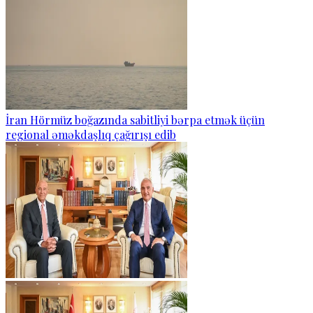
İran Hörmüz boğazında sabitliyi bərpa etmək üçün
regional əməkdaşlıq çağırışı edib