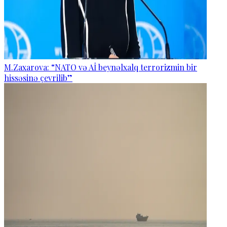
M.Zaxarova: “NATO və Aİ beynəlxalq terrorizmin bir
hissəsinə çevrilib”