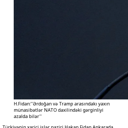
H.Fidan:''Ərdoğan və Tramp arasındakı yaxın
münasibətlər NATO daxilindəki gərginliyi
azalda bilər''
Türkiyənin xarici işlər naziri Hakan Fidan Ankarada