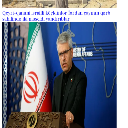
Qeyri-qanuni israilli köçkünlər İordan çayının qərb
sahilində iki məscidi yandırıblar