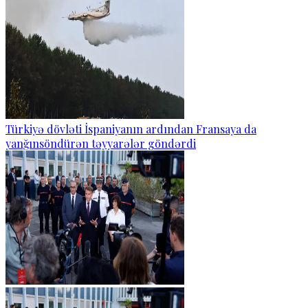
Türkiyə dövləti İspaniyanın ardından Fransaya da
yanğınsöndürən təyyarələr göndərdi