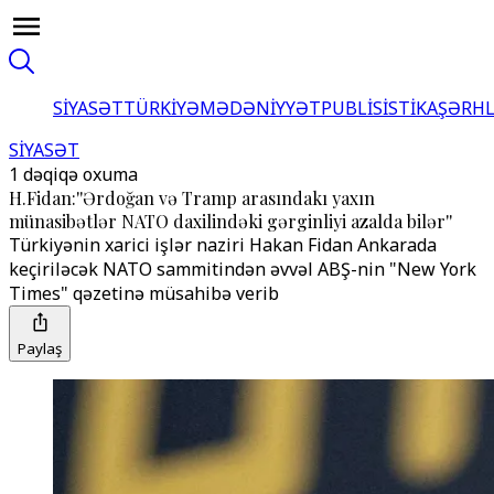
SİYASƏT
TÜRKİYƏ
MƏDƏNİYYƏT
PUBLİSİSTİKA
ŞƏRH
SİYASƏT
1 dəqiqə oxuma
H.Fidan:''Ərdoğan və Tramp arasındakı yaxın
münasibətlər NATO daxilindəki gərginliyi azalda bilər''
Türkiyənin xarici işlər naziri Hakan Fidan Ankarada
keçiriləcək NATO sammitindən əvvəl ABŞ-nin "New York
Times" qəzetinə müsahibə verib
Paylaş