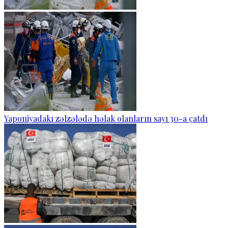
Yaponiyadakı zəlzələdə həlak olanların sayı 30-a çatdı