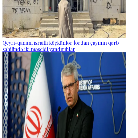
Qeyri-qanuni israilli köçkünlər İordan çayının qərb
sahilində iki məscidi yandırıblar