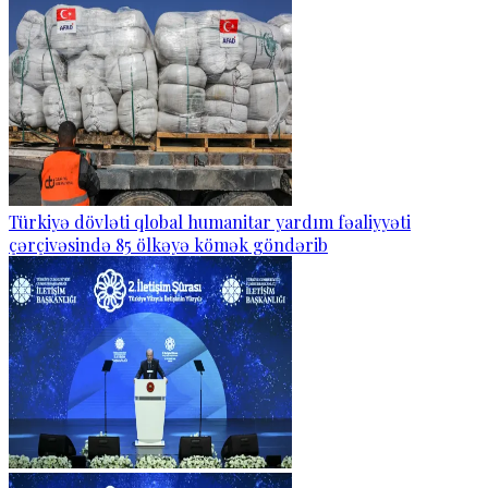
Türkiyə dövləti qlobal humanitar yardım fəaliyyəti
çərçivəsində 85 ölkəyə kömək göndərib