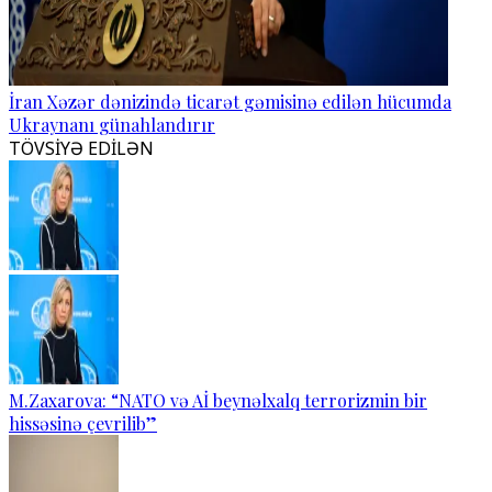
İran Xəzər dənizində ticarət gəmisinə edilən hücumda
Ukraynanı günahlandırır
TÖVSİYƏ EDİLƏN
M.Zaxarova: “NATO və Aİ beynəlxalq terrorizmin bir
hissəsinə çevrilib”