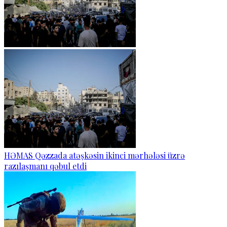
HƏMAS Qəzzada atəşkəsin ikinci mərhələsi üzrə
razılaşmanı qəbul etdi