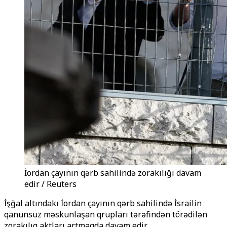
İordan çayının qərb sahilində zorakılığı davam
edir / Reuters
İşğal altındakı İordan çayının qərb sahilində İsrailin
qanunsuz məskunlaşan qrupları tərəfindən törədilən
zorakılıq aktları artmaqda davam edir.