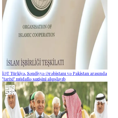
İƏT Türkiyə, Səudiyyə Ərəbistanı və Pakistan arasında
"tarixi" müdafiə sazişini alqışlayıb