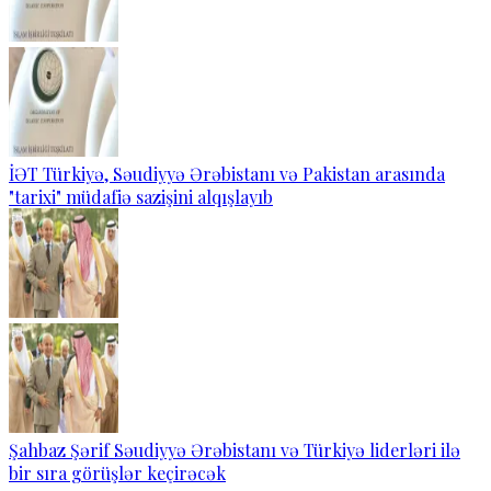
İƏT Türkiyə, Səudiyyə Ərəbistanı və Pakistan arasında
"tarixi" müdafiə sazişini alqışlayıb
Şahbaz Şərif Səudiyyə Ərəbistanı və Türkiyə liderləri ilə
bir sıra görüşlər keçirəcək