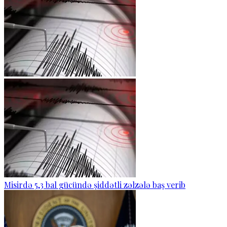
Misirdə 5,3 bal gücündə şiddətli zəlzələ baş verib