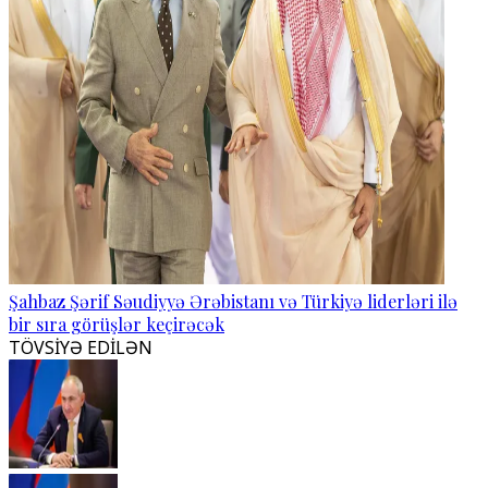
Şahbaz Şərif Səudiyyə Ərəbistanı və Türkiyə liderləri ilə
bir sıra görüşlər keçirəcək
TÖVSİYƏ EDİLƏN