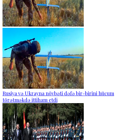
Rusiya və Ukrayna növbəti dəfə bir-birini hücum
törətməkdə ittiham etdi