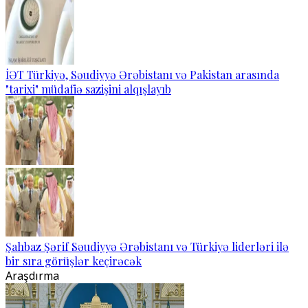
İƏT Türkiyə, Səudiyyə Ərəbistanı və Pakistan arasında
"tarixi" müdafiə sazişini alqışlayıb
Şahbaz Şərif Səudiyyə Ərəbistanı və Türkiyə liderləri ilə
bir sıra görüşlər keçirəcək
Araşdırma