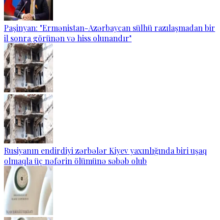
Paşinyan: "Ermənistan-Azərbaycan sülhü razılaşmadan bir
il sonra görünən və hiss olunandır"
Rusiyanın endirdiyi zərbələr Kiyev yaxınlığında biri uşaq
olmaqla üç nəfərin ölümünə səbəb olub