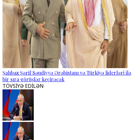
Şahbaz Şərif Səudiyyə Ərəbistanı və Türkiyə liderləri ilə
bir sıra görüşlər keçirəcək
TÖVSİYƏ EDİLƏN