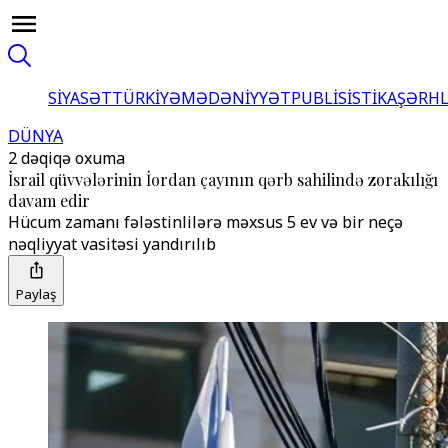
SİYASƏT
TÜRKİYƏ
MƏDƏNİYYƏT
PUBLİSİSTİKA
ŞƏRH
DÜNYA
2 dəqiqə oxuma
İsrail qüvvələrinin İordan çayının qərb sahilində zorakılığı
davam edir
Hücum zamanı fələstinlilərə məxsus 5 ev və bir neçə
nəqliyyat vasitəsi yandırılıb
Paylaş