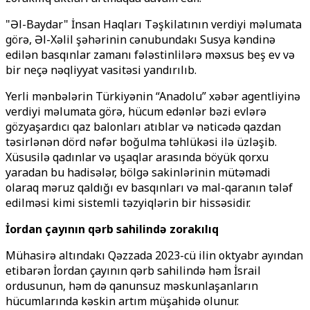
"Əl-Baydar" İnsan Haqları Təşkilatının verdiyi məlumata
görə, Əl-Xəlil şəhərinin cənubundakı Susya kəndinə
edilən basqınlar zamanı fələstinlilərə məxsus beş ev və
bir neçə nəqliyyat vasitəsi yandırılıb.
Yerli mənbələrin Türkiyənin “Anadolu” xəbər agentliyinə
verdiyi məlumata görə, hücum edənlər bəzi evlərə
gözyaşardıcı qaz balonları atıblar və nəticədə qazdan
təsirlənən dörd nəfər boğulma təhlükəsi ilə üzləşib.
Xüsusilə qadınlar və uşaqlar arasında böyük qorxu
yaradan bu hadisələr, bölgə sakinlərinin mütəmadi
olaraq məruz qaldığı ev basqınları və mal-qaranın tələf
edilməsi kimi sistemli təzyiqlərin bir hissəsidir.
İordan çayının qərb sahilində zorakılıq
Mühasirə altındakı Qəzzada 2023-cü ilin oktyabr ayından
etibarən İordan çayının qərb sahilində həm İsrail
ordusunun, həm də qanunsuz məskunlaşanların
hücumlarında kəskin artım müşahidə olunur.