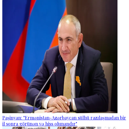
Paşinyan: "Ermənistan-Azərbaycan sülhü razılaşmadan bir
il sonra görünən və hiss olunandır"