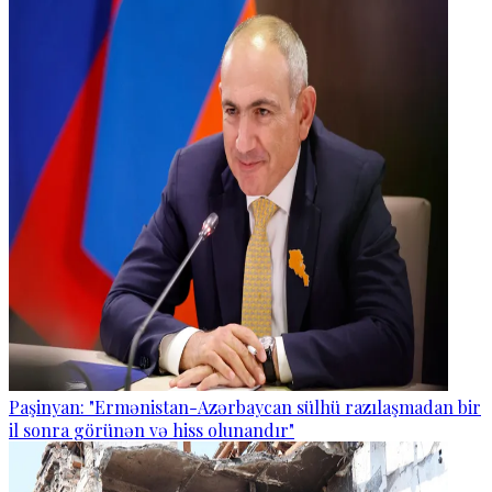
Paşinyan: "Ermənistan-Azərbaycan sülhü razılaşmadan bir
il sonra görünən və hiss olunandır"