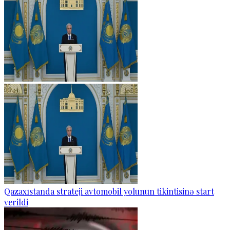
Qazaxıstanda strateji avtomobil yolunun tikintisinə start
verildi