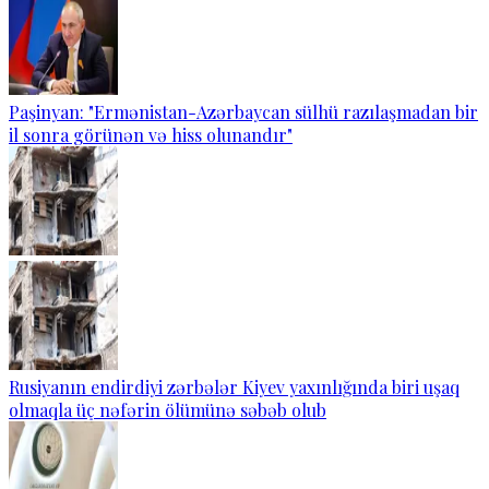
Paşinyan: "Ermənistan-Azərbaycan sülhü razılaşmadan bir
il sonra görünən və hiss olunandır"
Rusiyanın endirdiyi zərbələr Kiyev yaxınlığında biri uşaq
olmaqla üç nəfərin ölümünə səbəb olub