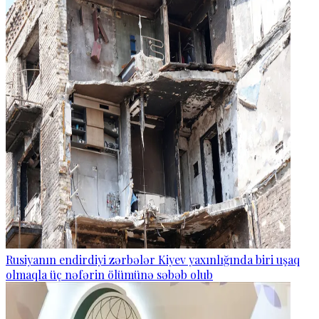
Rusiyanın endirdiyi zərbələr Kiyev yaxınlığında biri uşaq
olmaqla üç nəfərin ölümünə səbəb olub