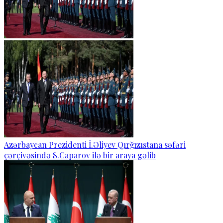
Azərbaycan Prezidenti İ.Əliyev Qırğızıstana səfəri
çərçivəsində S.Caparov ilə bir araya gəlib