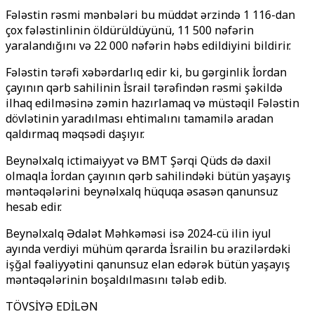
Fələstin rəsmi mənbələri bu müddət ərzində 1 116-dan
çox fələstinlinin öldürüldüyünü, 11 500 nəfərin
yaralandığını və 22 000 nəfərin həbs edildiyini bildirir.
Fələstin tərəfi xəbərdarlıq edir ki, bu gərginlik İordan
çayının qərb sahilinin İsrail tərəfindən rəsmi şəkildə
ilhaq edilməsinə zəmin hazırlamaq və müstəqil Fələstin
dövlətinin yaradılması ehtimalını tamamilə aradan
qaldırmaq məqsədi daşıyır.
Beynəlxalq ictimaiyyət və BMT Şərqi Qüds də daxil
olmaqla İordan çayının qərb sahilindəki bütün yaşayış
məntəqələrini beynəlxalq hüquqa əsasən qanunsuz
hesab edir.
Beynəlxalq Ədalət Məhkəməsi isə 2024-cü ilin iyul
ayında verdiyi mühüm qərarda İsrailin bu ərazilərdəki
işğal fəaliyyətini qanunsuz elan edərək bütün yaşayış
məntəqələrinin boşaldılmasını tələb edib.
TÖVSİYƏ EDİLƏN