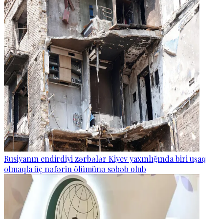
Rusiyanın endirdiyi zərbələr Kiyev yaxınlığında biri uşaq
olmaqla üç nəfərin ölümünə səbəb olub