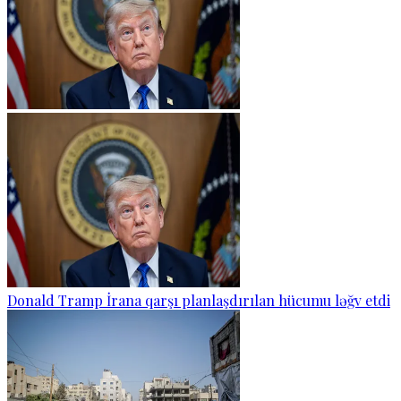
Donald Tramp İrana qarşı planlaşdırılan hücumu ləğv etdi