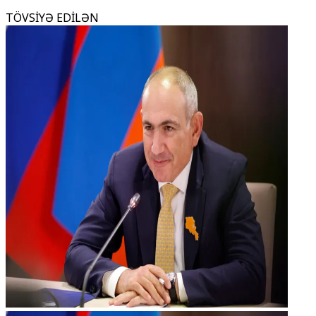
TÖVSİYƏ EDİLƏN