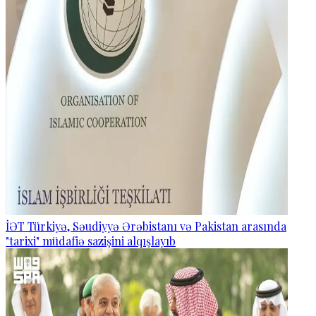
İƏT Türkiyə, Səudiyyə Ərəbistanı və Pakistan arasında
"tarixi" müdafiə sazişini alqışlayıb