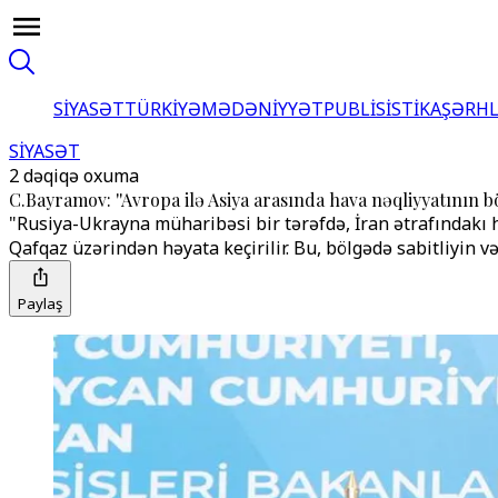
SİYASƏT
TÜRKİYƏ
MƏDƏNİYYƏT
PUBLİSİSTİKA
ŞƏRH
SİYASƏT
2 dəqiqə oxuma
C.Bayramov: ''Avropa ilə Asiya arasında hava nəqliyyatının b
"Rusiya-Ukrayna müharibəsi bir tərəfdə, İran ətrafındakı 
Qafqaz üzərindən həyata keçirilir. Bu, bölgədə sabitliyin v
Paylaş