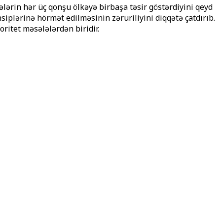
lərin hər üç qonşu ölkəyə birbaşa təsir göstərdiyini qeyd
iplərinə hörmət edilməsinin zəruriliyini diqqətə çatdırıb.
ritet məsələlərdən biridir.