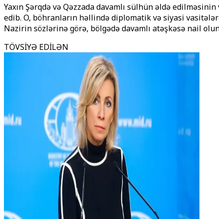
Yaxın Şərqdə və Qəzzada davamlı sülhün əldə edilməsinin v
edib. O, böhranların həllində diplomatik və siyasi vasitəl
Nazirin sözlərinə görə, bölgədə davamlı atəşkəsə nail olu
TÖVSİYƏ EDİLƏN