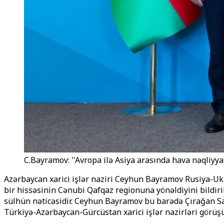
C.Bayramov: ''Avropa ilə Asiya arasında hava nəqliyy
Azərbaycan xarici işlər naziri Ceyhun Bayramov Rusiya-Ukr
bir hissəsinin Cənubi Qafqaz regionuna yönəldiyini bildir
sülhün nəticəsidir. Ceyhun Bayramov bu barədə Çırağan Sara
Türkiyə-Azərbaycan-Gürcüstan xarici işlər nazirləri görü