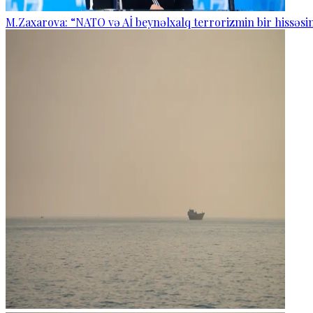
M.Zaxarova: “NATO və Aİ beynəlxalq terrorizmin bir hissəsin