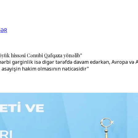
LƏR
öyük hissəsi Cənubi Qafqaza yönəlib''
hərbi gərginlik isə digər tərəfdə davam edərkən, Avropa və 
ə asayişin hakim olmasının nəticəsidir"