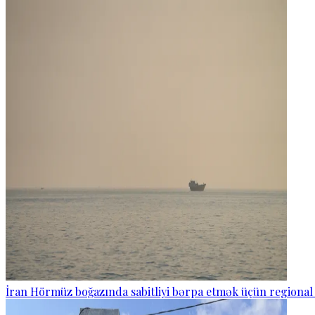
İran Hörmüz boğazında sabitliyi bərpa etmək üçün regional 