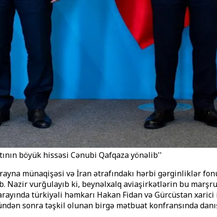
atının böyük hissəsi Cənubi Qafqaza yönəlib''
ayna münaqişəsi və İran ətrafındakı hərbi gərginliklər fon
ib. Nazir vurğulayıb ki, beynəlxalq aviaşirkətlərin bu marş
yında türkiyəli həmkarı Hakan Fidan və Gürcüstan xarici işlə
şündən sonra təşkil olunan birgə mətbuat konfransında danı