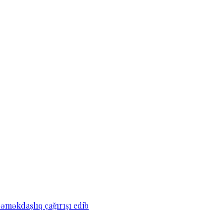
əməkdaşlıq çağırışı edib