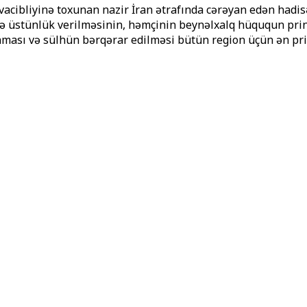
acibliyinə toxunan nazir İran ətrafında cərəyan edən hadisə
ərə üstünlük verilməsinin, həmçinin beynəlxalq hüququn prins
nması və sülhün bərqərar edilməsi bütün region üçün ən prio