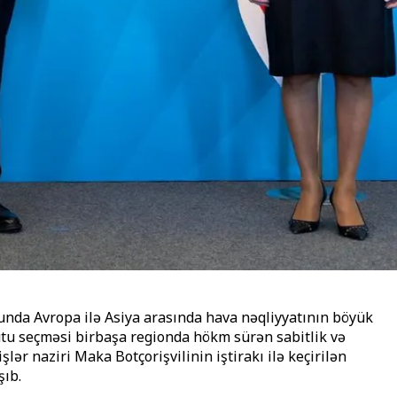
unda Avropa ilə Asiya arasında hava nəqliyyatının böyük
rutu seçməsi birbaşa regionda hökm sürən sabitlik və
r naziri Maka Botçorişvilinin iştirakı ilə keçirilən
şıb.