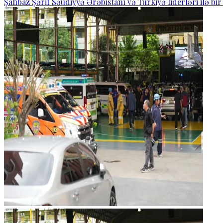
Şahbaz Şərif Səudiyyə Ərəbistanı və Türkiyə liderləri ilə bi