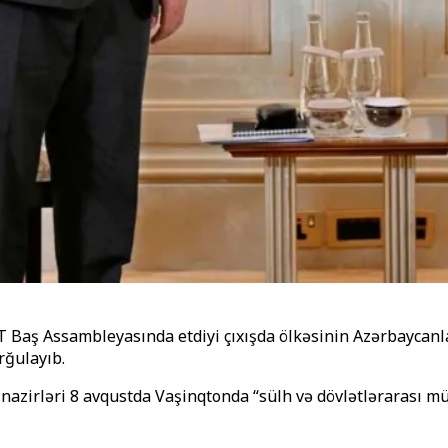
Baş Assambleyasında etdiyi çıxışda ölkəsinin Azərbaycanla 
rğulayıb.
 nazirləri 8 avqustda Vaşinqtonda “sülh və dövlətlərarası mü