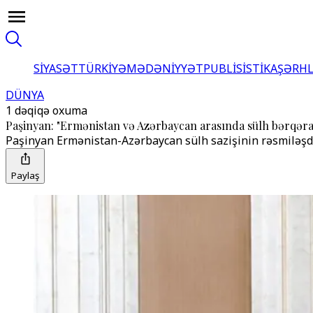
SİYASƏT
TÜRKİYƏ
MƏDƏNİYYƏT
PUBLİSİSTİKA
ŞƏRH
DÜNYA
1 dəqiqə oxuma
Paşinyan: "Ermənistan və Azərbaycan arasında sülh bərqəra
Paşinyan Ermənistan-Azərbaycan sülh sazişinin rəsmiləşdi
Paylaş