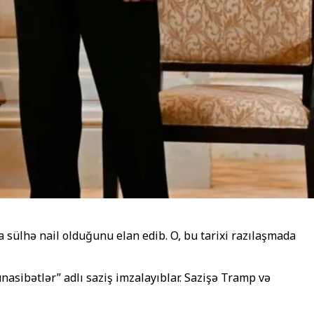
sülhə nail olduğunu elan edib. O, bu tarixi razılaşmada
nasibətlər” adlı saziş imzalayıblar. Sazişə Tramp və