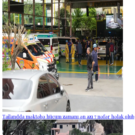
Tailandda məktəbə hücum zamanı ən azı 7 nəfər həlak olub