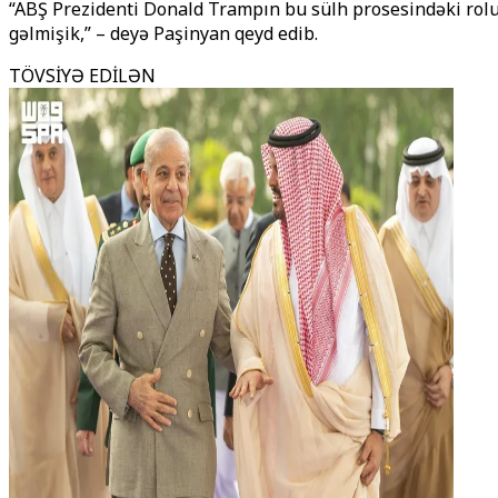
“ABŞ Prezidenti Donald Trampın bu sülh prosesindəki rol
gəlmişik,” – deyə Paşinyan qeyd edib.
TÖVSİYƏ EDİLƏN