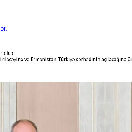
LƏR
r olub"
riləcəyinə və Ermənistan-Türkiyə sərhədinin açılacağına üm