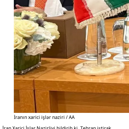
İranın xarici işlər naziri / AA
İran Xarici İşlər Nazirliyi bildirib ki, Tehran iştirak