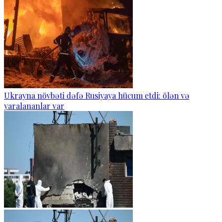
Ukrayna növbəti dəfə Rusiyaya hücum etdi: ölən və
yaralananlar var