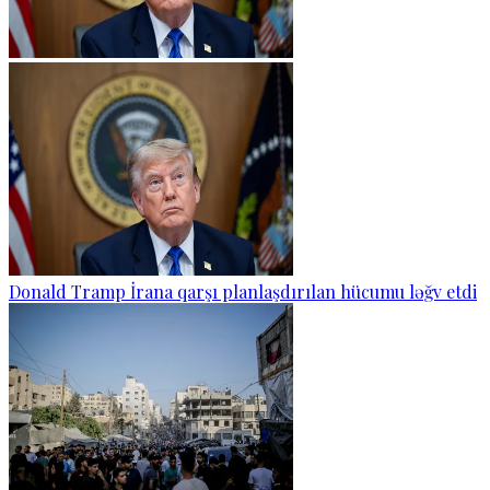
Donald Tramp İrana qarşı planlaşdırılan hücumu ləğv etdi