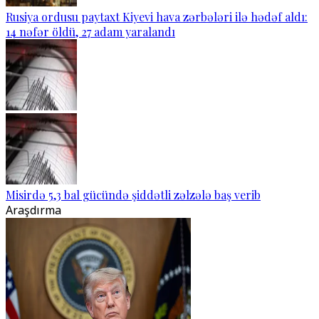
Rusiya ordusu paytaxt Kiyevi hava zərbələri ilə hədəf aldı:
14 nəfər öldü, 27 adam yaralandı
Misirdə 5,3 bal gücündə şiddətli zəlzələ baş verib
Araşdırma