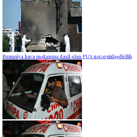
Rumıniya hava məkanına daxil olan PUA zərərsizləşdirilib