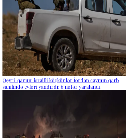
Qeyri-qanuni israilli köçkünlər İordan çayının qərb
sahilində evləri yandırdı: 6 nəfər yaralandı