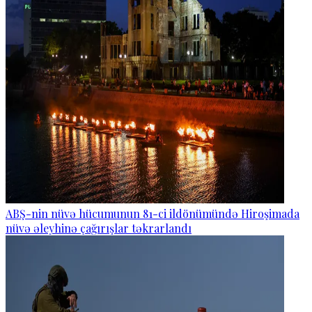
ABŞ-nin nüvə hücumunun 81-ci ildönümündə Hiroşimada
nüvə əleyhinə çağırışlar təkrarlandı