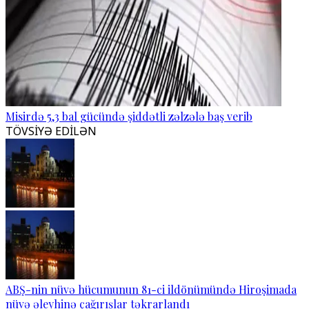
Misirdə 5,3 bal gücündə şiddətli zəlzələ baş verib
TÖVSİYƏ EDİLƏN
ABŞ-nin nüvə hücumunun 81-ci ildönümündə Hiroşimada
nüvə əleyhinə çağırışlar təkrarlandı