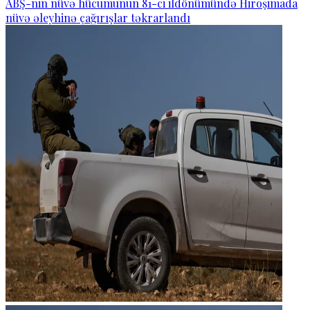
ABŞ-nin nüvə hücumunun 81-ci ildönümündə Hiroşimada
nüvə əleyhinə çağırışlar təkrarlandı