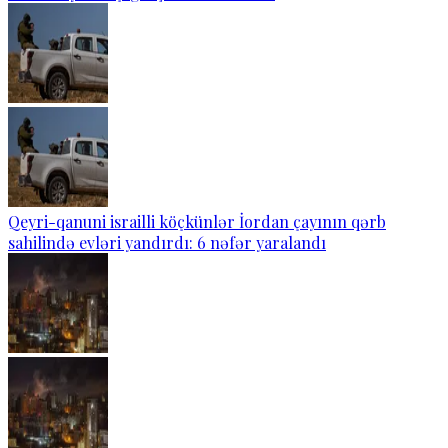
Qeyri-qanuni israilli köçkünlər İordan çayının qərb
sahilində evləri yandırdı: 6 nəfər yaralandı