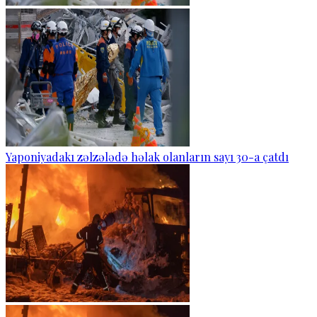
Yaponiyadakı zəlzələdə həlak olanların sayı 30-a çatdı