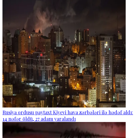
Rusiya ordusu paytaxt Kiyevi hava zərbələri ilə hədəf aldı:
14 nəfər öldü, 27 adam yaralandı