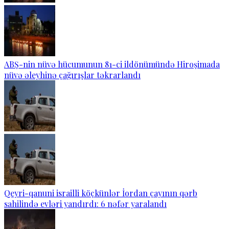
ABŞ-nin nüvə hücumunun 81-ci ildönümündə Hiroşimada
nüvə əleyhinə çağırışlar təkrarlandı
Qeyri-qanuni israilli köçkünlər İordan çayının qərb
sahilində evləri yandırdı: 6 nəfər yaralandı