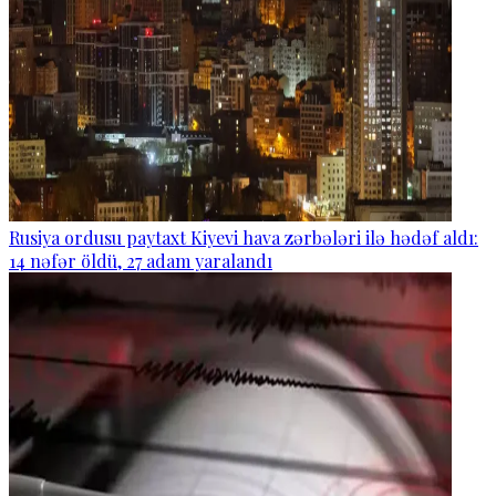
Rusiya ordusu paytaxt Kiyevi hava zərbələri ilə hədəf aldı:
14 nəfər öldü, 27 adam yaralandı