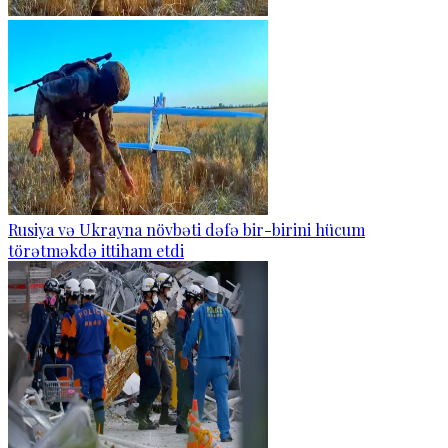
Rusiya və Ukrayna növbəti dəfə bir-birini hücum
törətməkdə ittiham etdi