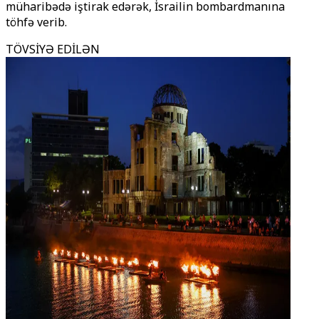
müharibədə iştirak edərək, İsrailin bombardmanına
töhfə verib.
TÖVSİYƏ EDİLƏN