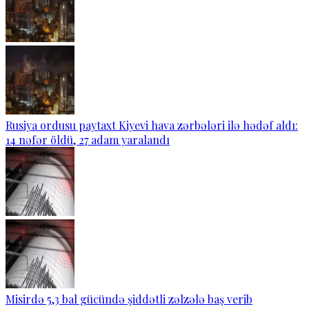
Rusiya ordusu paytaxt Kiyevi hava zərbələri ilə hədəf aldı:
14 nəfər öldü, 27 adam yaralandı
Misirdə 5,3 bal gücündə şiddətli zəlzələ baş verib