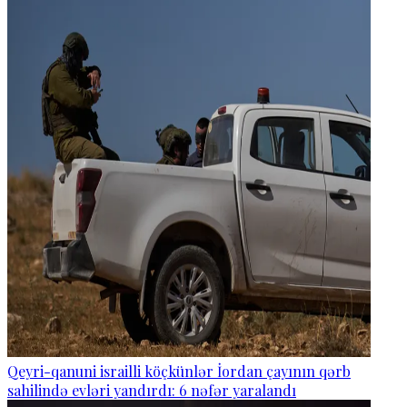
Qeyri-qanuni israilli köçkünlər İordan çayının qərb
sahilində evləri yandırdı: 6 nəfər yaralandı