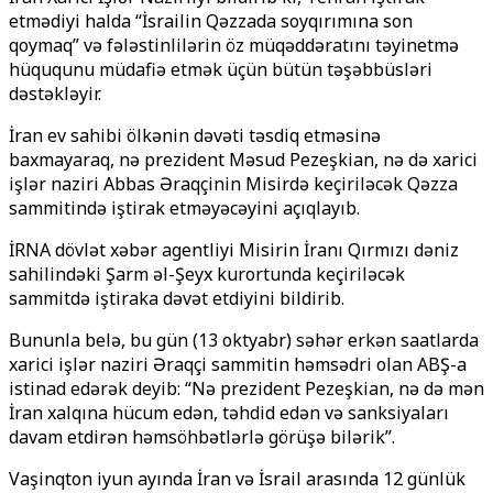
etmədiyi halda “İsrailin Qəzzada soyqırımına son
qoymaq” və fələstinlilərin öz müqəddəratını təyinetmə
hüququnu müdafiə etmək üçün bütün təşəbbüsləri
dəstəkləyir.
İran ev sahibi ölkənin dəvəti təsdiq etməsinə
baxmayaraq, nə prezident Məsud Pezeşkian, nə də xarici
işlər naziri Abbas Əraqçinin Misirdə keçiriləcək Qəzza
sammitində iştirak etməyəcəyini açıqlayıb.
İRNA dövlət xəbər agentliyi Misirin İranı Qırmızı dəniz
sahilindəki Şarm əl-Şeyx kurortunda keçiriləcək
sammitdə iştiraka dəvət etdiyini bildirib.
Bununla belə, bu gün (13 oktyabr) səhər erkən saatlarda
xarici işlər naziri Əraqçi sammitin həmsədri olan ABŞ-a
istinad edərək deyib: “Nə prezident Pezeşkian, nə də mən
İran xalqına hücum edən, təhdid edən və sanksiyaları
davam etdirən həmsöhbətlərlə görüşə bilərik”.
Vaşinqton iyun ayında İran və İsrail arasında 12 günlük