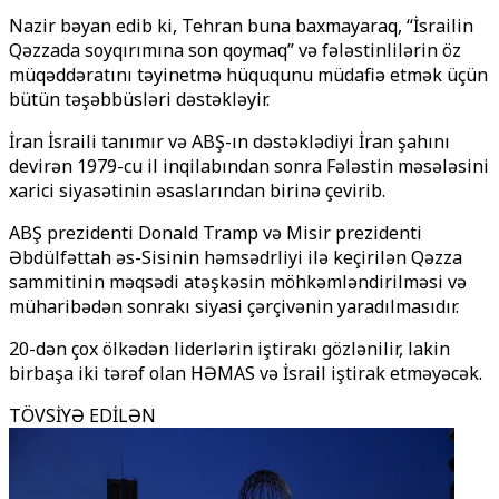
Nazir bəyan edib ki, Tehran buna baxmayaraq, “İsrailin
Qəzzada soyqırımına son qoymaq” və fələstinlilərin öz
müqəddəratını təyinetmə hüququnu müdafiə etmək üçün
bütün təşəbbüsləri dəstəkləyir.
İran İsraili tanımır və ABŞ-ın dəstəklədiyi İran şahını
devirən 1979-cu il inqilabından sonra Fələstin məsələsini
xarici siyasətinin əsaslarından birinə çevirib.
ABŞ prezidenti Donald Tramp və Misir prezidenti
Əbdülfəttah əs-Sisinin həmsədrliyi ilə keçirilən Qəzza
sammitinin məqsədi atəşkəsin möhkəmləndirilməsi və
müharibədən sonrakı siyasi çərçivənin yaradılmasıdır.
20-dən çox ölkədən liderlərin iştirakı gözlənilir, lakin
birbaşa iki tərəf olan HƏMAS və İsrail iştirak etməyəcək.
TÖVSİYƏ EDİLƏN