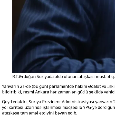
R.T.Ərdoğan Suriyada əldə olunan atəşkəsi müsbət qa
Yanvarın 21-də (bu gün) parlamentdə hakim Ədalət və İnkiş
bildirib ki, rəsmi Ankara hər zaman ən güclü şəkildə vahid
Qeyd edək ki, Suriya Prezident Administrasiyası yanvarın 2
yol xəritəsi üzərində işlənməsi məqsədilə YPG-yə dörd gün
atəşkəsə tam əməl etdiyini bəyan edib.