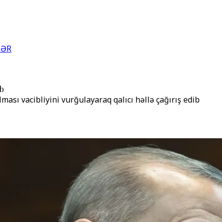
LƏR
ıb
ması vacibliyini vurğulayaraq qalıcı həllə çağırış edib