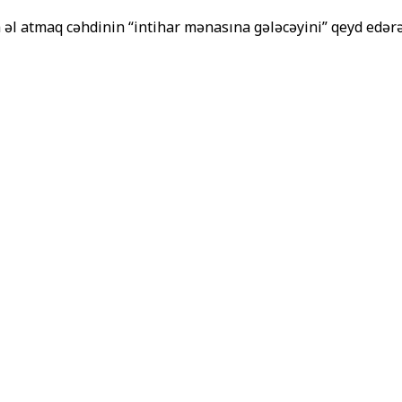
 əl atmaq cəhdinin “intihar mənasına gələcəyini” qeyd edər