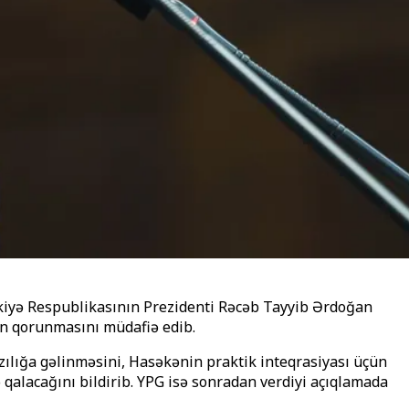
rkiyə Respublikasının Prezidenti Rəcəb Tayyib Ərdoğan
nin qorunmasını müdafiə edib.
zılığa gəlinməsini, Hasəkənin praktik inteqrasiyası üçün
qalacağını bildirib. YPG isə sonradan verdiyi açıqlamada