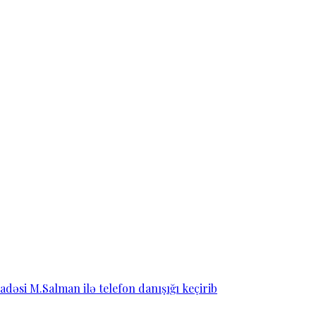
dəsi M.Salman ilə telefon danışığı keçirib