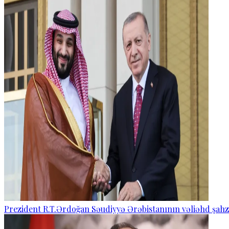
Prezident R.T.Ərdoğan Səudiyyə Ərəbistanının vəliəhd şahza