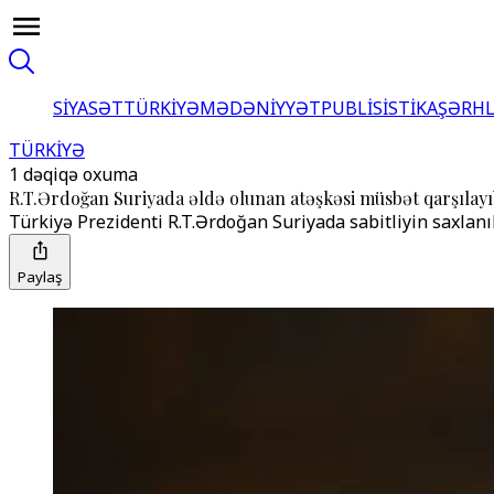
SİYASƏT
TÜRKİYƏ
MƏDƏNİYYƏT
PUBLİSİSTİKA
ŞƏRH
TÜRKİYƏ
1 dəqiqə oxuma
R.T.Ərdoğan Suriyada əldə olunan atəşkəsi müsbət qarşılay
Türkiyə Prezidenti R.T.Ərdoğan Suriyada sabitliyin saxlanıl
Paylaş