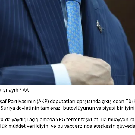
rşılayıb / AA
af Partiyasının (AKP) deputatları qarşısında çıxış edən Tü
 Suriya dövlətinin tam ərazi bütövlüyünün və siyasi birliyi
0-də yaydığı açıqlamada YPG terror təşkilatı ilə müəyyən ra
lük müddət verildiyini və bu vaxt ərzində atəşkəsin qüvvədə 