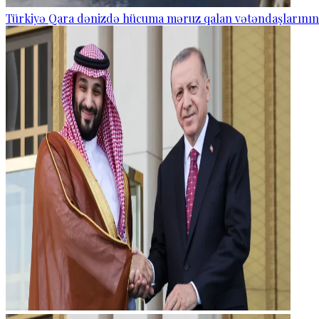
Türkiyə Qara dənizdə hücuma məruz qalan vətəndaşlarının və