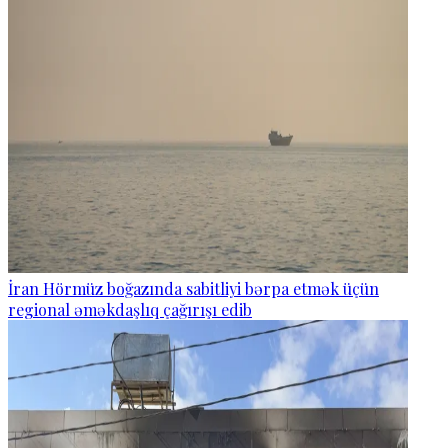
İran Hörmüz boğazında sabitliyi bərpa etmək üçün
regional əməkdaşlıq çağırışı edib