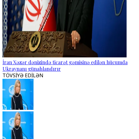
İran Xəzər dənizində ticarət gəmisinə edilən hücumda
Ukraynanı günahlandırır
TÖVSİYƏ EDİLƏN