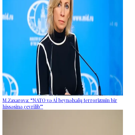
M.Zaxarova: “NATO və Aİ beynəlxalq terrorizmin bir
hissəsinə çevrilib”