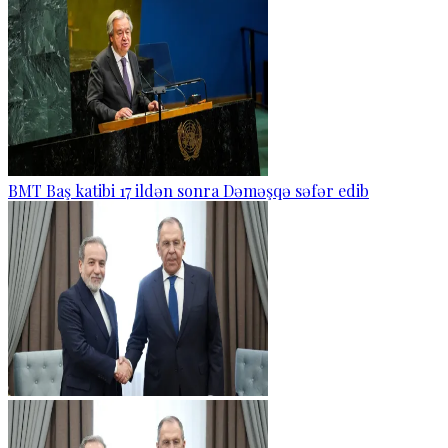
BMT Baş katibi 17 ildən sonra Dəməşqə səfər edib