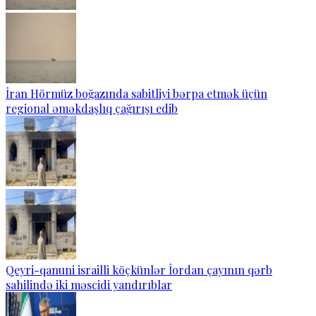
İran Hörmüz boğazında sabitliyi bərpa etmək üçün
regional əməkdaşlıq çağırışı edib
Qeyri-qanuni israilli köçkünlər İordan çayının qərb
sahilində iki məscidi yandırıblar