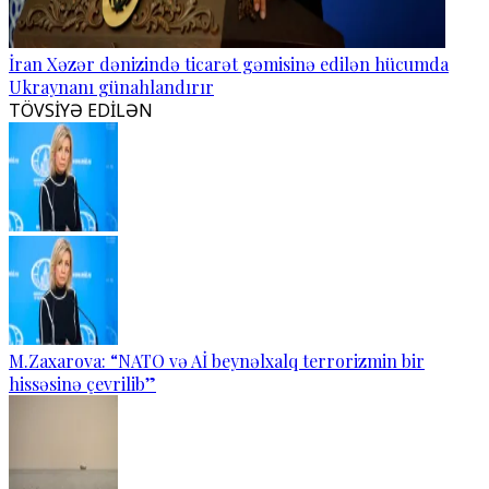
İran Xəzər dənizində ticarət gəmisinə edilən hücumda
Ukraynanı günahlandırır
TÖVSİYƏ EDİLƏN
M.Zaxarova: “NATO və Aİ beynəlxalq terrorizmin bir
hissəsinə çevrilib”