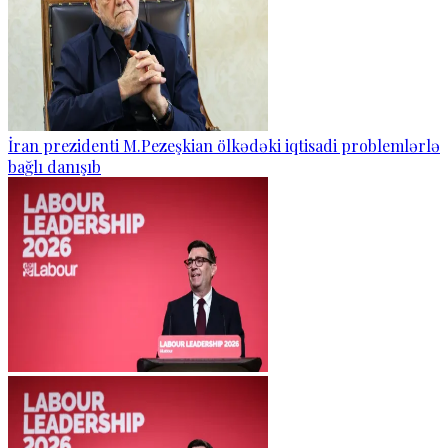
İran prezidenti M.Pezeşkian ölkədəki iqtisadi problemlərlə
bağlı danışıb