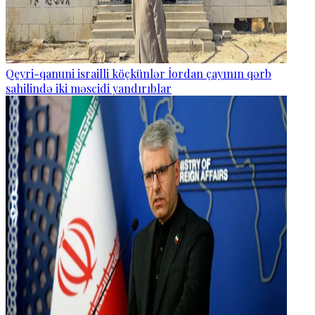
Qeyri-qanuni israilli köçkünlər İordan çayının qərb
sahilində iki məscidi yandırıblar