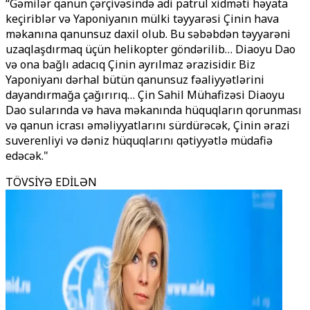
“Gəmilər qanun çərçivəsində adi patrul xidməti həyata
keçiriblər və Yaponiyanın mülki təyyarəsi Çinin hava
məkanına qanunsuz daxil olub. Bu səbəbdən təyyarəni
uzaqlaşdırmaq üçün helikopter göndərilib… Diaoyu Dao
və ona bağlı adacıq Çinin ayrılmaz ərazisidir. Biz
Yaponiyanı dərhal bütün qanunsuz fəaliyyətlərini
dayandırmağa çağırırıq… Çin Sahil Mühafizəsi Diaoyu
Dao sularında və hava məkanında hüquqların qorunması
və qanun icrası əməliyyatlarını sürdürəcək, Çinin ərazi
suverenliyi və dəniz hüquqlarını qətiyyətlə müdafiə
edəcək."
TÖVSİYƏ EDİLƏN