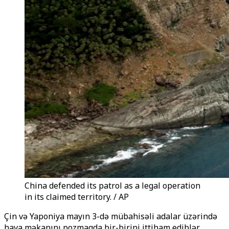
China defended its patrol as a legal operation
in its claimed territory. / AP
Çin və Yaponiya mayın 3-də mübahisəli adalar üzərində
hava məkanını pozmaqda bir-birini ittiham ediblər.