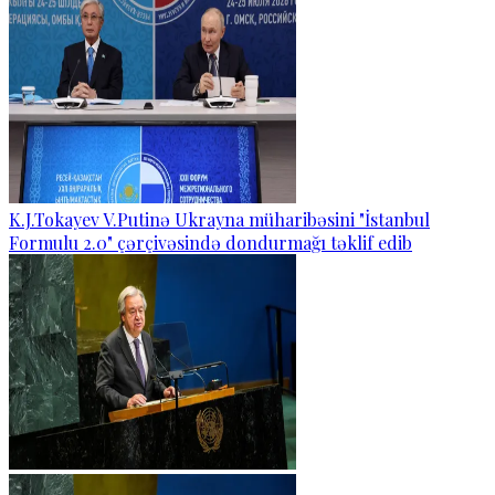
K.J.Tokayev V.Putinə Ukrayna müharibəsini "İstanbul
Formulu 2.0" çərçivəsində dondurmağı təklif edib