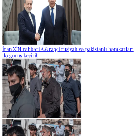
İran XİN rəhbəri A.Əraqçi rusiyalı və pakistanlı həmkarları
ilə görüş keçirib