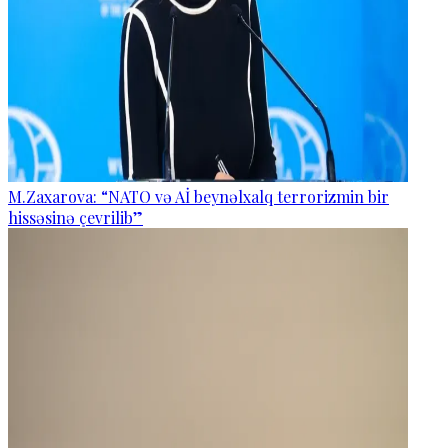
M.Zaxarova: “NATO və Aİ beynəlxalq terrorizmin bir
hissəsinə çevrilib”