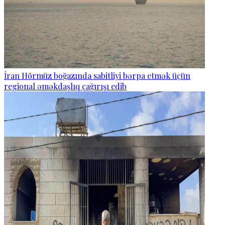
İran Hörmüz boğazında sabitliyi bərpa etmək üçün
regional əməkdaşlıq çağırışı edib