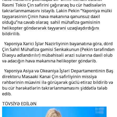
Rəsmi Tokio Çin səfirini çağıraraq bu cür hadisələrin
təkrarlanmamasını istəyib. Lakin Pekin “Yaponiya mülki
təyyarəsinin Çinin hava məkanına qanunsuz daxil
olduğu”na cavab olaraq sahil mühafizə gəmisinin
helikopter göndərərək təyyarəni uzaqlaşdırdığını
bildirilib.
Yaponiya Xarici İşlər Nazirliyinin bəyanatına görə, dörd
Çin Sahil Mühafizə gəmisi Senkakunun (Pekin tərəfindən
Diaoyu adlandırılır) mübahisəli ərazi sularına daxil olub
və adacığın hava məkanına helikopter göndərib.
Yaponiya Asiya və Okeaniya İşləri Departamentinin Baş
direktoru Masaaki Kanai Çin səfirliyinin missiya
rəhbərinin müavini ilə görüşərək güclü etiraz bildirib və
bu cür hərəkətlərin təkrarlanmamasını şiddətlə tələb
edib.
TÖVSİYƏ EDİLƏN