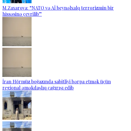
M.Zaxarova: “NATO və Aİ beynəlxalq terrorizmin bir
hissəsinə çevrilib”
İran Hörmüz boğazında sabitliyi bərpa etmək üçün
regional əməkdaşlıq çağırışı edib