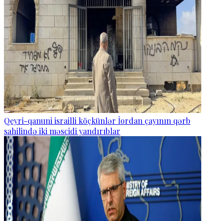
Qeyri-qanuni israilli köçkünlər İordan çayının qərb
sahilində iki məscidi yandırıblar