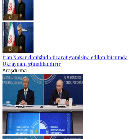
İran Xəzər dənizində ticarət gəmisinə edilən hücumda
Ukraynanı günahlandırır
Araşdırma