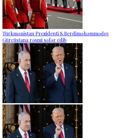
Türkmənistan Prezidenti S.Berdiməhəmmədov
Gürcüstana rəsmi səfər edib