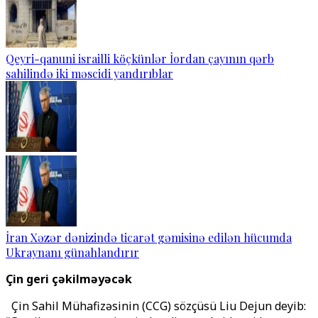
Qeyri-qanuni israilli köçkünlər İordan çayının qərb
sahilində iki məscidi yandırıblar
İran Xəzər dənizində ticarət gəmisinə edilən hücumda
Ukraynanı günahlandırır
Çin geri çəkilməyəcək
Çin Sahil Mühafizəsinin (CCG) sözçüsü Liu Dejun deyib: