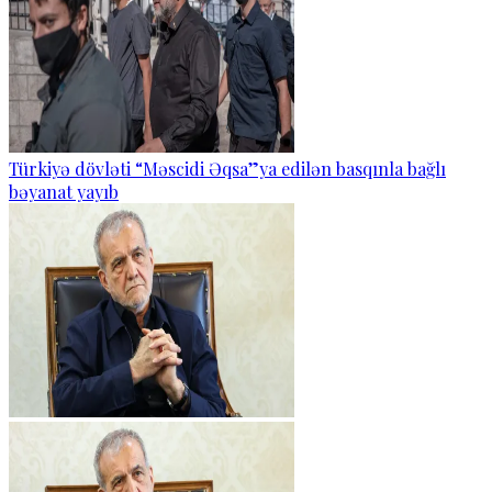
Türkiyə dövləti “Məscidi Əqsa”ya edilən basqınla bağlı
bəyanat yayıb