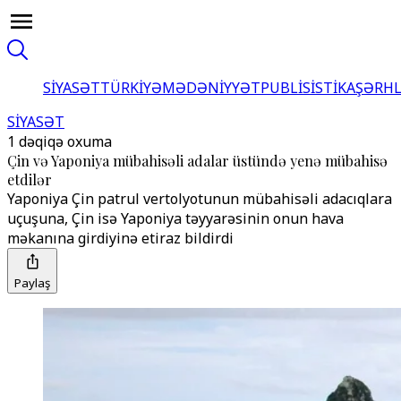
SİYASƏT
TÜRKİYƏ
MƏDƏNİYYƏT
PUBLİSİSTİKA
ŞƏRH
SİYASƏT
1 dəqiqə oxuma
Çin və Yaponiya mübahisəli adalar üstündə yenə mübahisə
etdilər
Yaponiya Çin patrul vertolyotunun mübahisəli adacıqlara
uçuşuna, Çin isə Yaponiya təyyarəsinin onun hava
məkanına girdiyinə etiraz bildirdi
Paylaş