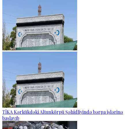
TİKA Kərkükdəki Altunkörpü Şəhidliyində bərpa işlərinə
başlayıb