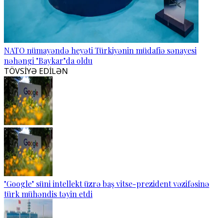
NATO nümayəndə heyəti Türkiyənin müdafiə sənayesi
nəhəngi "Baykar"da oldu
TÖVSİYƏ EDİLƏN
"Google" süni intellekt üzrə baş vitse-prezident vəzifəsinə
türk mühəndis təyin etdi