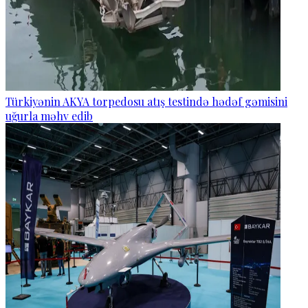
Türkiyənin AKYA torpedosu atış testində hədəf gəmisini
uğurla məhv edib