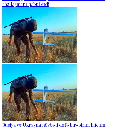
razılaşmanı qəbul etdi
Rusiya və Ukrayna növbəti dəfə bir-birini hücum