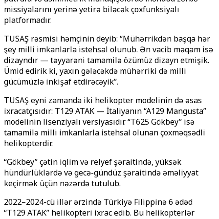
missiyalarını yerinə yetirə biləcək çoxfunksiyalı
platformadır.
TUSAŞ rəsmisi həmçinin deyib: “Mühərrikdən başqa hər
şey milli imkanlarla istehsal olunub. Ən vacib məqam isə
dizayndır — təyyarəni tamamilə özümüz dizayn etmişik.
Ümid edirik ki, yaxın gələcəkdə mühərriki də milli
gücümüzlə inkişaf etdirəcəyik’’.
TUSAŞ eyni zamanda iki helikopter modelinin də əsas
ixracatçısıdır: T129 ATAK — İtaliyanın “A129 Mangusta”
modelinin lisenziyalı versiyasıdır. ‘‘T625 Gökbey’’ isə
tamamilə milli imkanlarla istehsal olunan çoxməqsədli
helikopterdir.
“Gökbey” çətin iqlim və relyef şəraitində, yüksək
hündürlüklərdə və gecə-gündüz şəraitində əməliyyat
keçirmək üçün nəzərdə tutulub.
2022–2024-cü illər ərzində Türkiyə Filippinə 6 ədəd
‘‘T129 ATAK’’ helikopteri ixrac edib. Bu helikopterlər