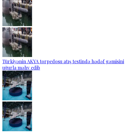
Türkiyənin AKYA torpedosu atış testində hədəf gəmisini
uğurla məhv edib