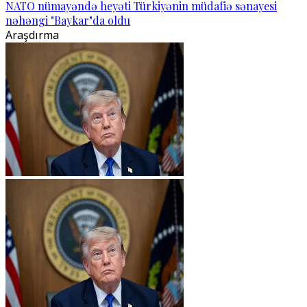
NATO nümayəndə heyəti Türkiyənin müdafiə sənayesi
nəhəngi "Baykar"da oldu
Araşdırma