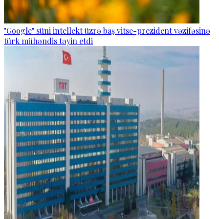
"Google" süni intellekt üzrə baş vitse-prezident vəzifəsinə
türk mühəndis təyin etdi