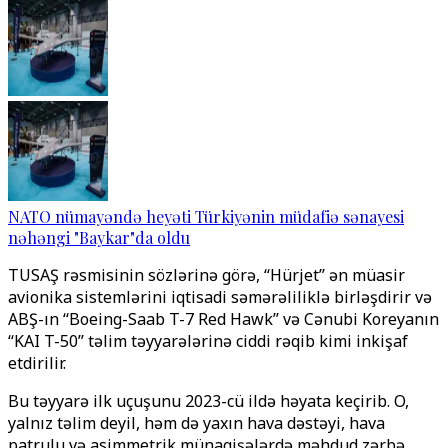
NATO nümayəndə heyəti Türkiyənin müdafiə sənayesi
nəhəngi "Baykar"da oldu
TUSAŞ rəsmisinin sözlərinə görə, ‘‘Hürjet’’ ən müasir
avionika sistemlərini iqtisadi səmərəliliklə birləşdirir və
ABŞ-ın ‘‘Boeing-Saab T-7 Red Hawk’’ və Cənubi Koreyanın
‘‘KAI T-50’’ təlim təyyarələrinə ciddi rəqib kimi inkişaf
etdirilir.
Bu təyyarə ilk uçuşunu 2023-cü ildə həyata keçirib. O,
yalnız təlim deyil, həm də yaxın hava dəstəyi, hava
patrulu və asimmetrik münaqişələrdə məhdud zərbə