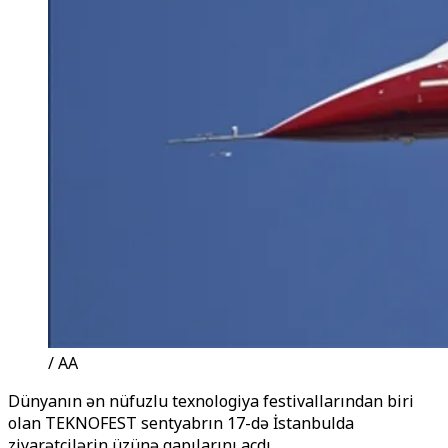
/ AA
Dünyanın ən nüfuzlu texnologiya festivallarından biri
olan TEKNOFEST sentyabrın 17-də İstanbulda
ziyarətçilərin üzünə qapılarını açdı.