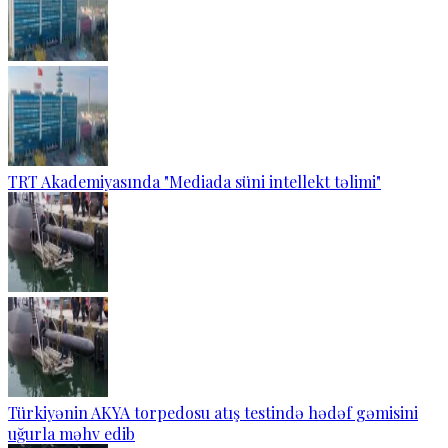
TRT Akademiyasında "Mediada süni intellekt təlimi"
Türkiyənin AKYA torpedosu atış testində hədəf gəmisini
uğurla məhv edib