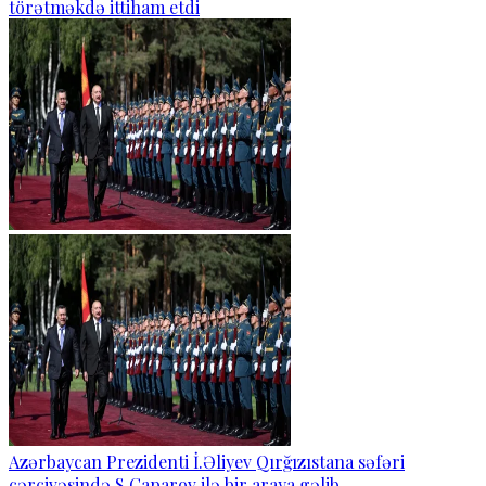
törətməkdə ittiham etdi
Azərbaycan Prezidenti İ.Əliyev Qırğızıstana səfəri
çərçivəsində S.Caparov ilə bir araya gəlib