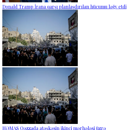
Donald Tramp İrana qarşı planlaşdırılan hücumu ləğv etdi
HƏMAS Qəzzada atəşkəsin ikinci mərhələsi üzrə