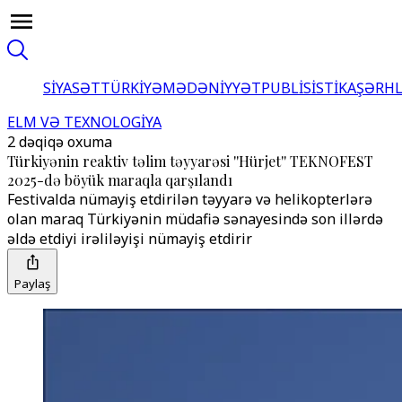
SİYASƏT
TÜRKİYƏ
MƏDƏNİYYƏT
PUBLİSİSTİKA
ŞƏRH
ELM VƏ TEXNOLOGİYA
2 dəqiqə oxuma
Türkiyənin reaktiv təlim təyyarəsi ''Hürjet'' TEKNOFEST
2025-də böyük maraqla qarşılandı
Festivalda nümayiş etdirilən təyyarə və helikopterlərə
olan maraq Türkiyənin müdafiə sənayesində son illərdə
əldə etdiyi irəliləyişi nümayiş etdirir
Paylaş