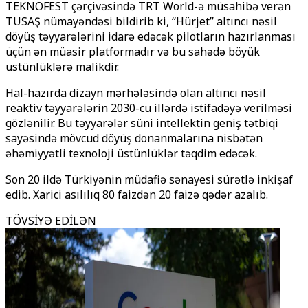
TEKNOFEST çərçivəsində TRT World-ə müsahibə verən
TUSAŞ nümayəndəsi bildirib ki, ‘‘Hürjet’’ altıncı nəsil
döyüş təyyarələrini idarə edəcək pilotların hazırlanması
üçün ən müasir platformadır və bu sahədə böyük
üstünlüklərə malikdir.
Hal-hazırda dizayn mərhələsində olan altıncı nəsil
reaktiv təyyarələrin 2030-cu illərdə istifadəyə verilməsi
gözlənilir. Bu təyyarələr süni intellektin geniş tətbiqi
sayəsində mövcud döyüş donanmalarına nisbətən
əhəmiyyətli texnoloji üstünlüklər təqdim edəcək.
Son 20 ildə Türkiyənin müdafiə sənayesi sürətlə inkişaf
edib. Xarici asılılıq 80 faizdən 20 faizə qədər azalıb.
TÖVSİYƏ EDİLƏN