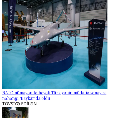
NATO nümayəndə heyəti Türkiyənin müdafiə sənayesi
nəhəngi "Baykar"da oldu
TÖVSİYƏ EDİLƏN