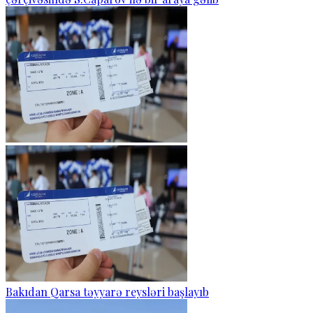
Bakıdan Qarsa təyyarə reysləri başlayıb