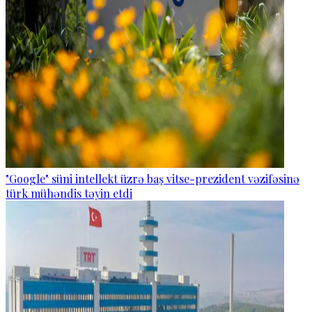
"Google" süni intellekt üzrə baş vitse-prezident vəzifəsinə
türk mühəndis təyin etdi