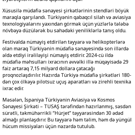
Xüsusilə müdafiə sənayesi şirkətlərinin stendləri böyük
maraqla qarşılandı. Türkiyənin qabaqcıl silah və aviasiya
texnologiyalarını yaxından görmək üçün yüzlərlə tələbə
növbəyə düzülərək bu sahədəki yeniliklərlə tanış oldu.
Festivalda nümayiş etdirilən təyyarə və helikopterlərə
olan maraq Türkiyənin müdafiə sənayesində son illərdə
əldə etdiyi irəliləyişi nümayiş etdirir. 2024-cü ildə
müdafiə məhsulları ixracının əvvəlki illə müqayisədə 29
faiz artaraq 7,15 milyard dollara çatacağı
proqnozlaşdırılır. Hazırda Türkiyə müdafiə şirkətləri 180-
dən çox ölkəyə pilotsuz uçuş aparatları və zirehli texnika
ixrac edir.
Məsələn, İspaniya Türkiyənin Aviasiya və Kosmos
Sənayesi Şirkəti – TUSAŞ tərəfindən hazırlanmış, səsdən
sürətli, təkmühərrikli “Hürjet” təyyarəsindən 30 ədəd
almağı planlaşdırır. Bu təyyarə həm təlim, həm də yüngül
hücum missiyaları üçün nəzərdə tutulub.