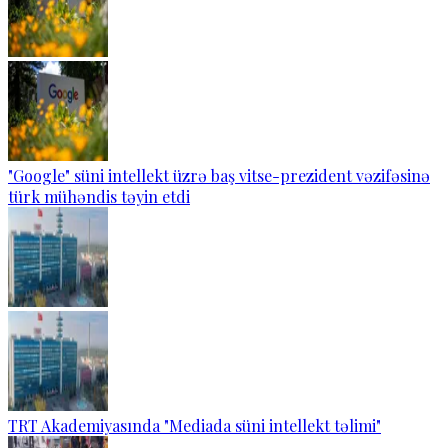
"Google" süni intellekt üzrə baş vitse-prezident vəzifəsinə
türk mühəndis təyin etdi
TRT Akademiyasında "Mediada süni intellekt təlimi"