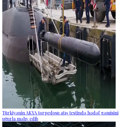
Türkiyənin AKYA torpedosu atış testində hədəf gəmisini
uğurla məhv edib