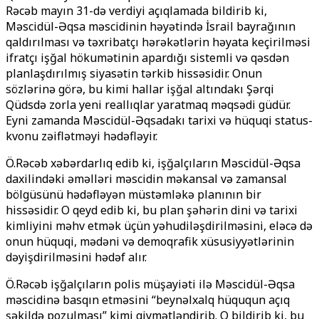
Rəcəb mayın 31-də verdiyi açıqlamada bildirib ki,
Məscidül-Əqsa məscidinin həyətində İsrail bayrağının
qaldırılması və təxribatçı hərəkətlərin həyata keçirilməsi
ifratçı işğal hökumətinin apardığı sistemli və qəsdən
planlaşdırılmış siyasətin tərkib hissəsidir. Onun
sözlərinə görə, bu kimi hallar işğal altındakı Şərqi
Qüdsdə zorla yeni reallıqlar yaratmaq məqsədi güdür.
Eyni zamanda Məscidül-Əqsadakı tarixi və hüquqi status-
kvonu zəiflətməyi hədəfləyir.
Ö.Rəcəb xəbərdarlıq edib ki, işğalçıların Məscidül-Əqsa
daxilindəki əməlləri məscidin məkansal və zamansal
bölgüsünü hədəfləyən müstəmləkə planının bir
hissəsidir. O qeyd edib ki, bu plan şəhərin dini və tarixi
kimliyini məhv etmək üçün yəhudiləşdirilməsini, eləcə də
onun hüquqi, mədəni və demoqrafik xüsusiyyətlərinin
dəyişdirilməsini hədəf alır.
Ö.Rəcəb işğalçıların polis müşayiəti ilə Məscidül-Əqsa
məscidinə basqın etməsini “beynəlxalq hüququn açıq
şəkildə pozulması” kimi qiymətləndirib. O bildirib ki, bu