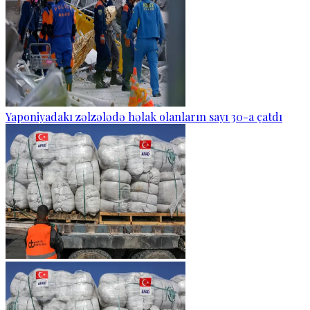
Yaponiyadakı zəlzələdə həlak olanların sayı 30-a çatdı