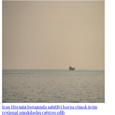
İran Hörmüz boğazında sabitliyi bərpa etmək üçün
regional əməkdaşlıq çağırışı edib