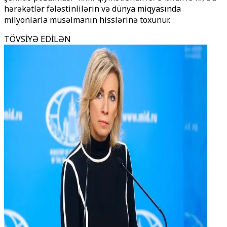
hərəkətlər fələstinlilərin və dünya miqyasında
milyonlarla müsəlmanın hisslərinə toxunur.
TÖVSİYƏ EDİLƏN