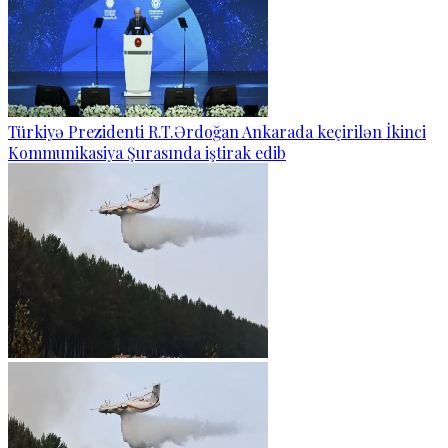
Türkiyə Prezidenti R.T.Ərdoğan Ankarada keçirilən İkinci
Kommunikasiya Şurasında iştirak edib