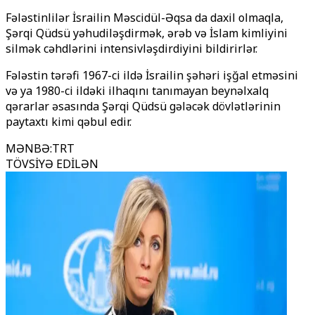
Fələstinlilər İsrailin Məscidül-Əqsa da daxil olmaqla,
Şərqi Qüdsü yəhudiləşdirmək, ərəb və İslam kimliyini
silmək cəhdlərini intensivləşdirdiyini bildirirlər.
Fələstin tərəfi 1967-ci ildə İsrailin şəhəri işğal etməsini
və ya 1980-ci ildəki ilhaqını tanımayan beynəlxalq
qərarlar əsasında Şərqi Qüdsü gələcək dövlətlərinin
paytaxtı kimi qəbul edir.
MƏNBƏ
:
TRT
TÖVSİYƏ EDİLƏN