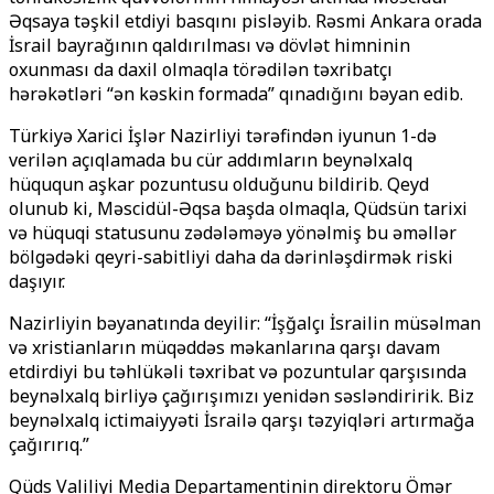
Əqsaya təşkil etdiyi basqını pisləyib. Rəsmi Ankara orada
İsrail bayrağının qaldırılması və dövlət himninin
oxunması da daxil olmaqla törədilən təxribatçı
hərəkətləri “ən kəskin formada” qınadığını bəyan edib.
Türkiyə Xarici İşlər Nazirliyi tərəfindən iyunun 1-də
verilən açıqlamada bu cür addımların beynəlxalq
hüququn aşkar pozuntusu olduğunu bildirib. Qeyd
olunub ki, Məscidül-Əqsa başda olmaqla, Qüdsün tarixi
və hüquqi statusunu zədələməyə yönəlmiş bu əməllər
bölgədəki qeyri-sabitliyi daha da dərinləşdirmək riski
daşıyır.
Nazirliyin bəyanatında deyilir: “İşğalçı İsrailin müsəlman
və xristianların müqəddəs məkanlarına qarşı davam
etdirdiyi bu təhlükəli təxribat və pozuntular qarşısında
beynəlxalq birliyə çağırışımızı yenidən səsləndiririk. Biz
beynəlxalq ictimaiyyəti İsrailə qarşı təzyiqləri artırmağa
çağırırıq.”
Qüds Valiliyi Media Departamentinin direktoru Ömər