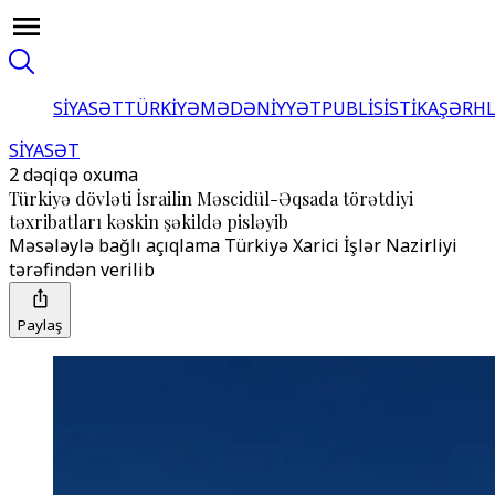
SİYASƏT
TÜRKİYƏ
MƏDƏNİYYƏT
PUBLİSİSTİKA
ŞƏRH
SİYASƏT
2 dəqiqə oxuma
Türkiyə dövləti İsrailin Məscidül-Əqsada törətdiyi
təxribatları kəskin şəkildə pisləyib
Məsələylə bağlı açıqlama Türkiyə Xarici İşlər Nazirliyi
tərəfindən verilib
Paylaş