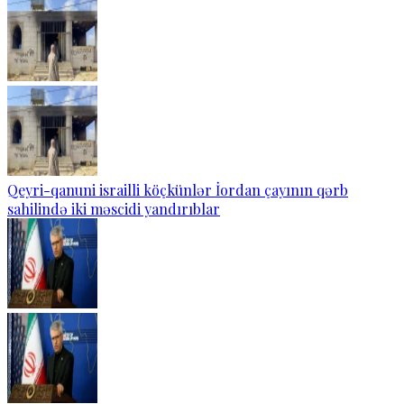
Qeyri-qanuni israilli köçkünlər İordan çayının qərb
sahilində iki məscidi yandırıblar