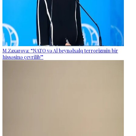
M.Zaxarova: “NATO və Aİ beynəlxalq terrorizmin bir
hissəsinə çevrilib”