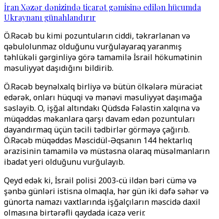
İran Xəzər dənizində ticarət gəmisinə edilən hücumda
Ukraynanı günahlandırır
Ö.Rəcəb bu kimi pozuntuların ciddi, təkrarlanan və
qəbulolunmaz olduğunu vurğulayaraq yaranmış
təhlükəli gərginliyə görə tamamilə İsrail hökumətinin
məsuliyyət daşıdığını bildirib.
Ö.Rəcəb beynəlxalq birliyə və bütün ölkələrə müraciət
edərək, onları hüquqi və mənəvi məsuliyyət daşımağa
səsləyib. O, işğal altındakı Qüdsdə Fələstin xalqına və
müqəddəs məkanlara qarşı davam edən pozuntuları
dayandırmaq üçün təcili tədbirlər görməyə çağırıb.
Ö.Rəcəb müqəddəs Məscidül-Əqsanın 144 hektarlıq
ərazisinin tamamilə və müstəsna olaraq müsəlmanların
ibadət yeri olduğunu vurğulayıb.
Qeyd edək ki, İsrail polisi 2003-cü ildən bəri cümə və
şənbə günləri istisna olmaqla, hər gün iki dəfə səhər və
günorta namazı vaxtlarında işğalçıların məscidə daxil
olmasına birtərəfli qaydada icazə verir.