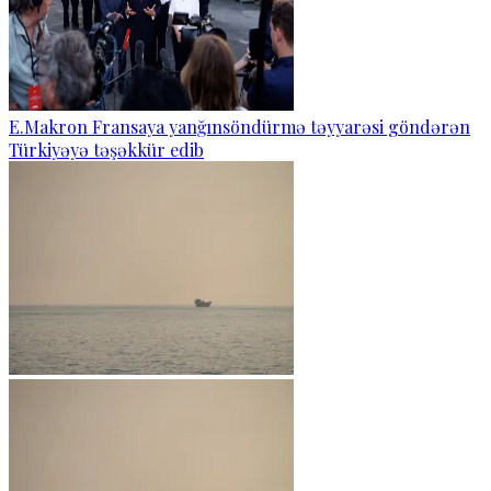
E.Makron Fransaya yanğınsöndürmə təyyarəsi göndərən
Türkiyəyə təşəkkür edib