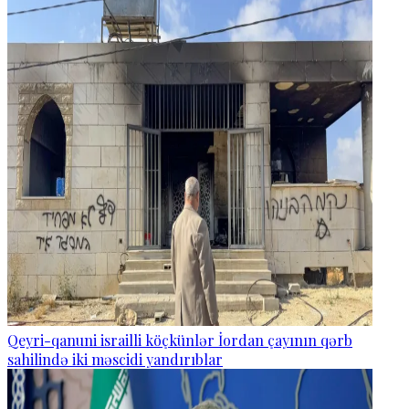
Qeyri-qanuni israilli köçkünlər İordan çayının qərb
sahilində iki məscidi yandırıblar