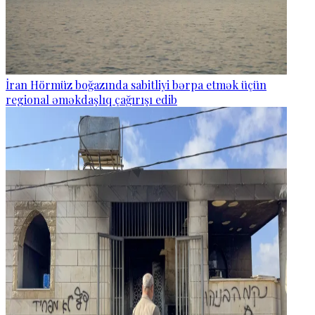
İran Hörmüz boğazında sabitliyi bərpa etmək üçün
regional əməkdaşlıq çağırışı edib