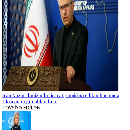
İran Xəzər dənizində ticarət gəmisinə edilən hücumda
Ukraynanı günahlandırır
TÖVSİYƏ EDİLƏN