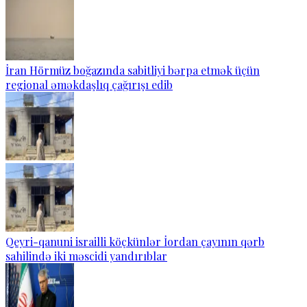
İran Hörmüz boğazında sabitliyi bərpa etmək üçün
regional əməkdaşlıq çağırışı edib
Qeyri-qanuni israilli köçkünlər İordan çayının qərb
sahilində iki məscidi yandırıblar