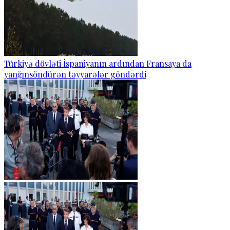
Türkiyə dövləti İspaniyanın ardından Fransaya da
yanğınsöndürən təyyarələr göndərdi