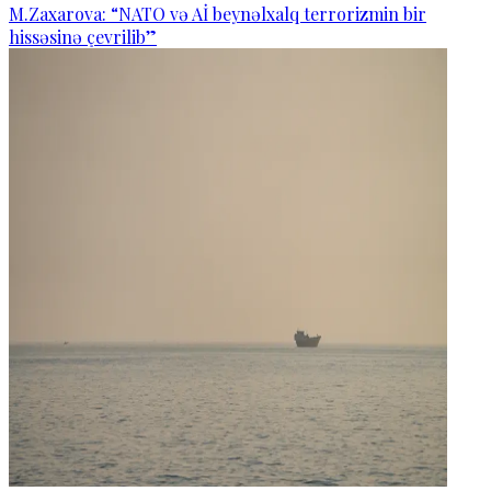
M.Zaxarova: “NATO və Aİ beynəlxalq terrorizmin bir
hissəsinə çevrilib”