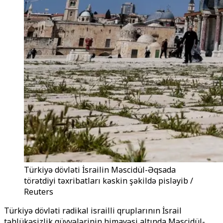
Türkiyə dövləti İsrailin Məscidül-Əqsada
törətdiyi təxribatları kəskin şəkildə pisləyib /
Reuters
Türkiyə dövləti radikal israilli qruplarının İsrail
təhlükəsizlik qüvvələrinin himayəsi altında Məscidül-