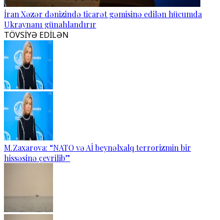
İran Xəzər dənizində ticarət gəmisinə edilən hücumda
Ukraynanı günahlandırır
TÖVSİYƏ EDİLƏN
M.Zaxarova: “NATO və Aİ beynəlxalq terrorizmin bir
hissəsinə çevrilib”