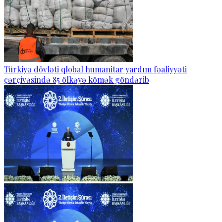
Türkiyə dövləti qlobal humanitar yardım fəaliyyəti
çərçivəsində 85 ölkəyə kömək göndərib