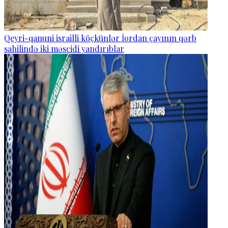
Qeyri-qanuni israilli köçkünlər İordan çayının qərb
sahilində iki məscidi yandırıblar