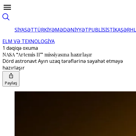
SİYASƏT
TÜRKİYƏ
MƏDƏNİYYƏT
PUBLİSİSTİKA
ŞƏRH
ELM VƏ TEXNOLOGİYA
1 dəqiqə oxuma
NASA “Artemis II” missiyasına hazırlaşır
Dörd astronavt Ayın uzaq tərəflərinə səyahət etməyə
hazırlaşır
Paylaş