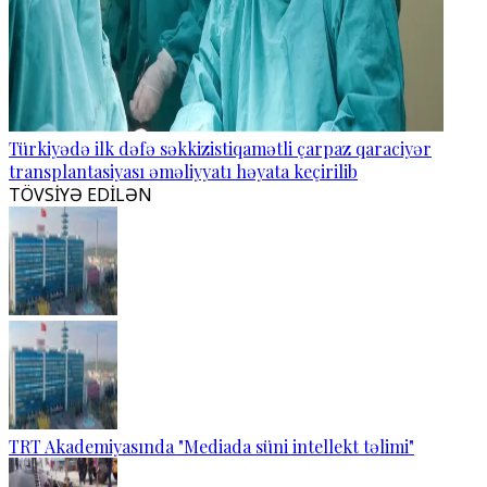
Türkiyədə ilk dəfə səkkizistiqamətli çarpaz qaraciyər
transplantasiyası əməliyyatı həyata keçirilib
TÖVSİYƏ EDİLƏN
TRT Akademiyasında "Mediada süni intellekt təlimi"