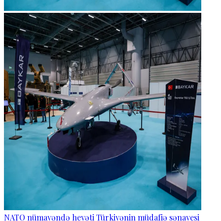
NATO nümayəndə heyəti Türkiyənin müdafiə sənayesi