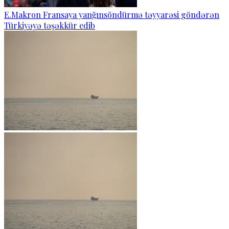
E.Makron Fransaya yanğınsöndürmə təyyarəsi göndərən
Türkiyəyə təşəkkür edib