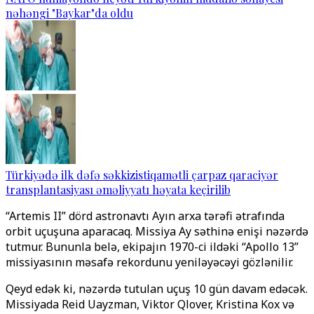
nəhəngi "Baykar"da oldu
Türkiyədə ilk dəfə səkkizistiqamətli çarpaz qaraciyər
transplantasiyası əməliyyatı həyata keçirilib
“Artemis II” dörd astronavtı Ayın arxa tərəfi ətrafında
orbit uçuşuna aparacaq. Missiya Ay səthinə enişi nəzərdə
tutmur. Bununla belə, ekipajın 1970-ci ildəki “Apollo 13”
missiyasının məsafə rekordunu yeniləyəcəyi gözlənilir.
Qeyd edək ki, nəzərdə tutulan uçuş 10 gün davam edəcək.
Missiyada Reid Uayzman, Viktor Qlover, Kristina Kox və