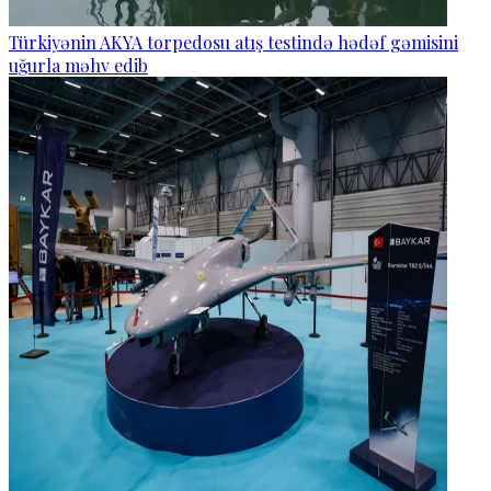
Türkiyənin AKYA torpedosu atış testində hədəf gəmisini
uğurla məhv edib