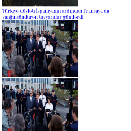
Türkiyə dövləti İspaniyanın ardından Fransaya da
yanğınsöndürən təyyarələr göndərdi