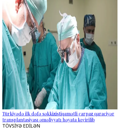
Türkiyədə ilk dəfə səkkizistiqamətli çarpaz qaraciyər
transplantasiyası əməliyyatı həyata keçirilib
TÖVSİYƏ EDİLƏN