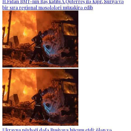
H.Fidan BMT-nin Baş katibi A.Quterreş ilə Kipr, Suriya və
bir sıra regional məsələləri müzakirə edib
Ukrayna növbəti dəfə Rusiyaya hücum etdi: ölən və