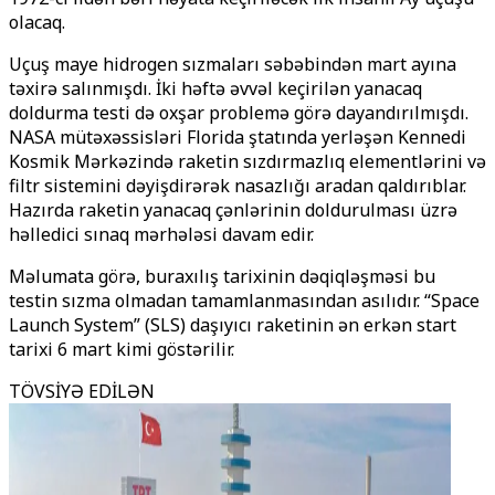
olacaq.
Uçuş maye hidrogen sızmaları səbəbindən mart ayına
təxirə salınmışdı. İki həftə əvvəl keçirilən yanacaq
doldurma testi də oxşar problemə görə dayandırılmışdı.
NASA mütəxəssisləri Florida ştatında yerləşən Kennedi
Kosmik Mərkəzində raketin sızdırmazlıq elementlərini və
filtr sistemini dəyişdirərək nasazlığı aradan qaldırıblar.
Hazırda raketin yanacaq çənlərinin doldurulması üzrə
həlledici sınaq mərhələsi davam edir.
Məlumata görə, buraxılış tarixinin dəqiqləşməsi bu
testin sızma olmadan tamamlanmasından asılıdır. “Space
Launch System” (SLS) daşıyıcı raketinin ən erkən start
tarixi 6 mart kimi göstərilir.
TÖVSİYƏ EDİLƏN