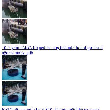
Türkiyənin AKYA torpedosu atış testində hədəf gəmisini
uğurla məhv edib
NATO nümayəndə heyəti Türkiyənin müdafiə sənayesi