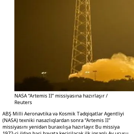
NASA “Artemis II” missiyasına hazırlaşır /
Reuters
ABŞ Milli Aeronavtika və Kosmik Tədqiqatlar Agentliyi
(NASA) texniki nasazlıqlardan sonra “Artemis II”
missiyasını yenidən buraxılışa hazırlayır. Bu missiya
1972-ci ildən bəri həyata keçiriləcək ilk insanlı Ay uçuşu