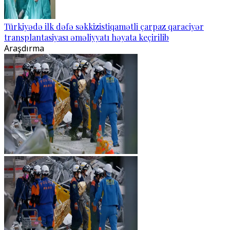
Türkiyədə ilk dəfə səkkizistiqamətli çarpaz qaraciyər
transplantasiyası əməliyyatı həyata keçirilib
Araşdırma