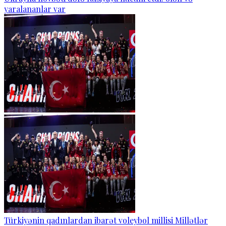
yaralananlar var
Türkiyənin qadınlardan ibarət voleybol millisi Millətlər