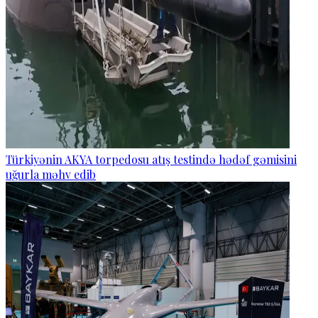
Türkiyənin AKYA torpedosu atış testində hədəf gəmisini
uğurla məhv edib