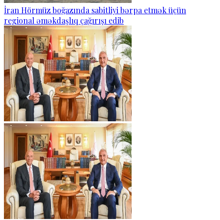
İran Hörmüz boğazında sabitliyi bərpa etmək üçün
regional əməkdaşlıq çağırışı edib