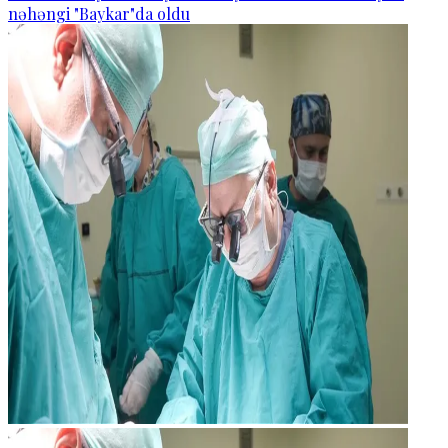
nəhəngi "Baykar"da oldu