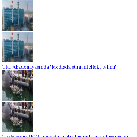
TRT Akademiyasında "Mediada süni intellekt təlimi"
Türkiyənin AKYA torpedosu atış testində hədəf gəmisini