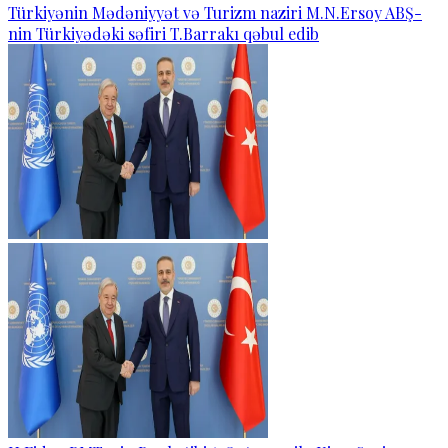
Türkiyənin Mədəniyyət və Turizm naziri M.N.Ersoy ABŞ-
nin Türkiyədəki səfiri T.Barrakı qəbul edib