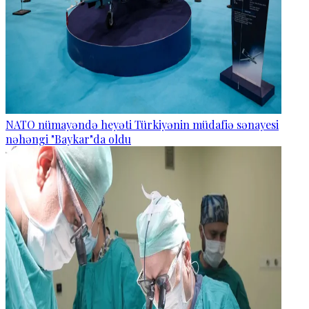
NATO nümayəndə heyəti Türkiyənin müdafiə sənayesi
nəhəngi "Baykar"da oldu