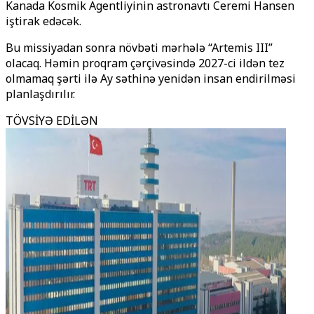
Kanada Kosmik Agentliyinin astronavtı Ceremi Hansen
iştirak edəcək.
Bu missiyadan sonra növbəti mərhələ “Artemis III”
olacaq. Həmin proqram çərçivəsində 2027-ci ildən tez
olmamaq şərti ilə Ay səthinə yenidən insan endirilməsi
planlaşdırılır.
TÖVSİYƏ EDİLƏN