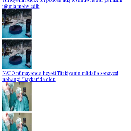
uğurla məhv edib
NATO nümayəndə heyəti Türkiyənin müdafiə sənayesi
nəhəngi "Baykar"da oldu