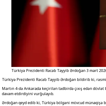
Türkiyə Prezidenti Rəcəb Tayyib Ərdoğan 3 mart 2026
Türkiyə Prezidenti Rəcəb Tayyib Ərdoğan bildirib ki, rəsmi 
Martın 4-də Ankarada keçirilən tədbirdə çıxış edən dövlət 
davam etdirdiyini vurğulayıb.
Ərdoğan qeyd edib ki, Türkiyə bölgəni mövcud münaqişə bat