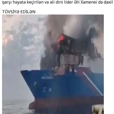
qarşı həyata keçirilən və ali dini lider Əli Xamenei də dax
TÖVSİYƏ EDİLƏN