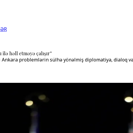
LƏR
ilə həll etməyə çalışır''
Ankara problemlərin sülhə yönəlmiş diplomatiya, dialoq və da