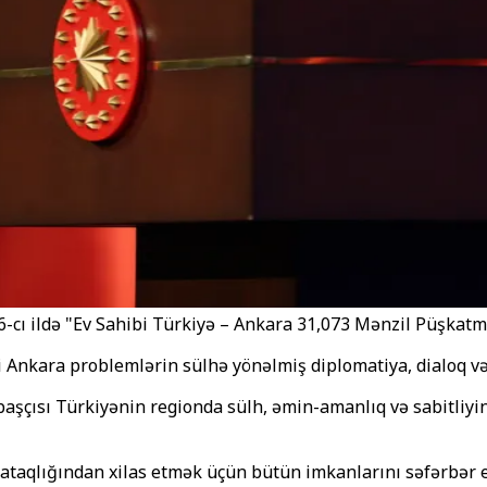
-cı ildə "Ev Sahibi Türkiyə – Ankara 31,073 Mənzil Püşkatm
Ankara problemlərin sülhə yönəlmiş diplomatiya, dialoq və da
başçısı Türkiyənin regionda sülh, əmin-amanlıq və sabitliyi
aqlığından xilas etmək üçün bütün imkanlarını səfərbər edi