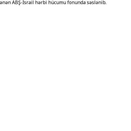
cələnən ABŞ-İsrail hərbi hücumu fonunda səslənib.