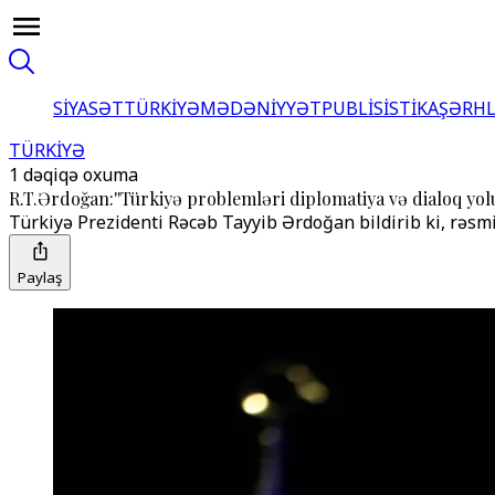
SİYASƏT
TÜRKİYƏ
MƏDƏNİYYƏT
PUBLİSİSTİKA
ŞƏRH
TÜRKİYƏ
1 dəqiqə oxuma
R.T.Ərdoğan:''Türkiyə problemləri diplomatiya və dialoq yolu 
Türkiyə Prezidenti Rəcəb Tayyib Ərdoğan bildirib ki, rəsmi 
Paylaş