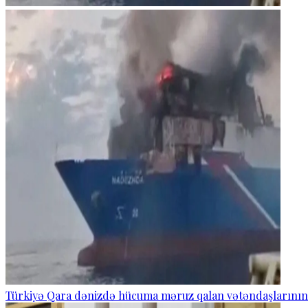
Türkiyə Qara dənizdə hücuma məruz qalan vətəndaşlarının və