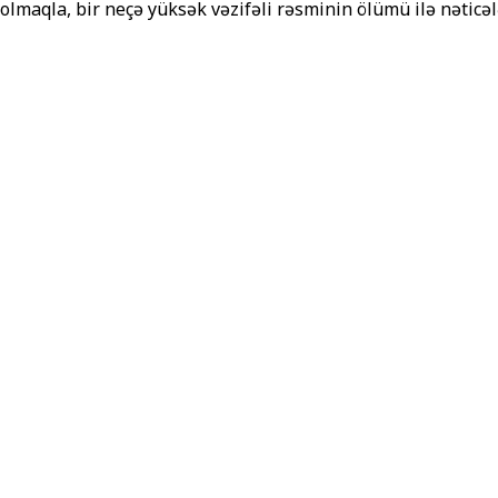
il olmaqla, bir neçə yüksək vəzifəli rəsminin ölümü ilə nəti