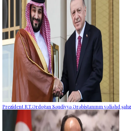
Prezident R.T.Ərdoğan Səudiyyə Ərəbistanının vəliəhd şahza