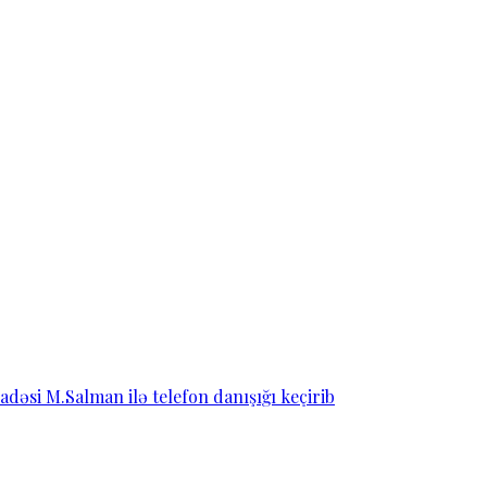
dəsi M.Salman ilə telefon danışığı keçirib