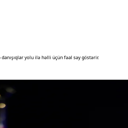
nışıqlar yolu ilə həlli üçün fəal səy göstərir.