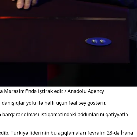
a Mərasimi"ndə iştirak edir. / Anadolu Agency
nışıqlar yolu ilə həlli üçün fəal səy göstərir.
n bərqərar olması istiqamətindəki addımlarını qətiyyətlə
b. Türkiyə liderinin bu açıqlamaları fevralın 28-də İrana