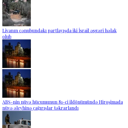
Livanın cənubundakı partlayışda iki İsrail əsgəri həlak
olub
ABŞ-nin nüvə hücumunun 81-ci ildönümündə Hiroşimada
nüvə əleyhinə çağırışlar təkrarlandı