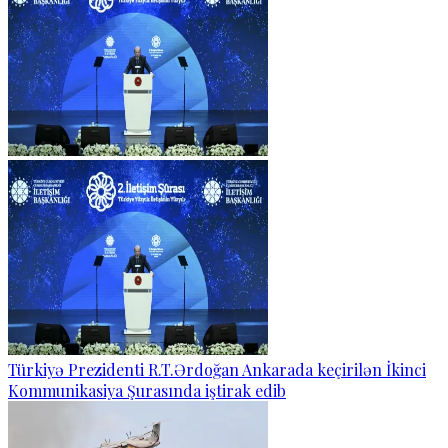
Türkiyə Prezidenti R.T.Ərdoğan Ankarada keçirilən İkinci
Kommunikasiya Şurasında iştirak edib