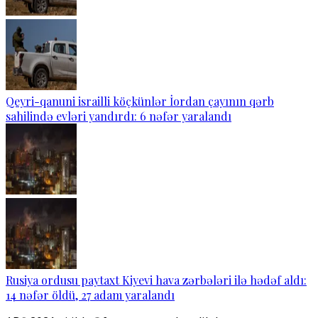
Qeyri-qanuni israilli köçkünlər İordan çayının qərb
sahilində evləri yandırdı: 6 nəfər yaralandı
Rusiya ordusu paytaxt Kiyevi hava zərbələri ilə hədəf aldı:
14 nəfər öldü, 27 adam yaralandı