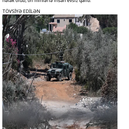
həlak olub, on minlərlə insan evsiz qalıb.
TÖVSİYƏ EDİLƏN