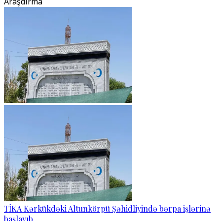
Araşdırma
TİKA Kərkükdəki Altunkörpü Şəhidliyində bərpa işlərinə
başlayıb