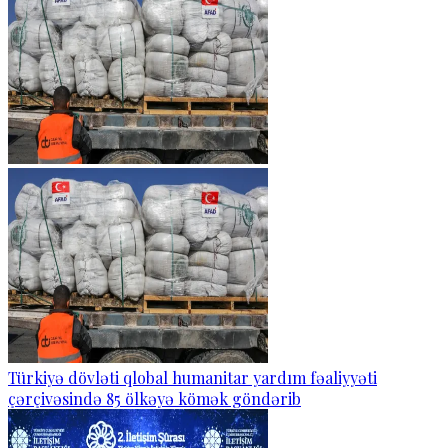
Türkiyə dövləti qlobal humanitar yardım fəaliyyəti
çərçivəsində 85 ölkəyə kömək göndərib