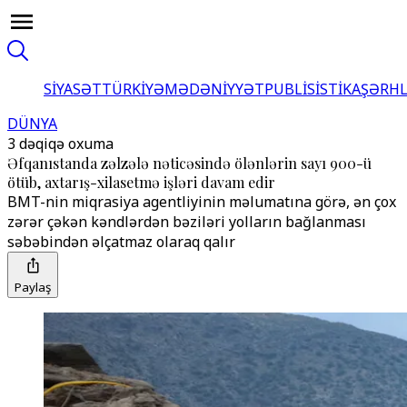
SİYASƏT
TÜRKİYƏ
MƏDƏNİYYƏT
PUBLİSİSTİKA
ŞƏRH
DÜNYA
3 dəqiqə oxuma
Əfqanıstanda zəlzələ nəticəsində ölənlərin sayı 900-ü
ötüb, axtarış-xilasetmə işləri davam edir
BMT-nin miqrasiya agentliyinin məlumatına görə, ən çox
zərər çəkən kəndlərdən bəziləri yolların bağlanması
səbəbindən əlçatmaz olaraq qalır
Paylaş