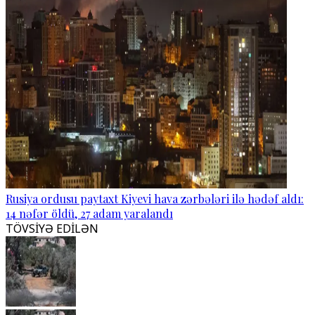
Rusiya ordusu paytaxt Kiyevi hava zərbələri ilə hədəf aldı:
14 nəfər öldü, 27 adam yaralandı
TÖVSİYƏ EDİLƏN