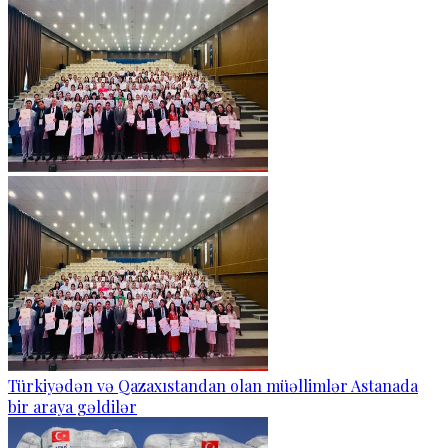
Türkiyədən və Qazaxıstandan olan müəllimlər Astanada
bir araya gəldilər