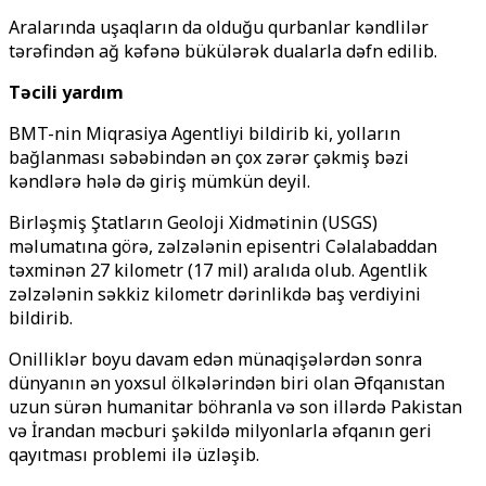
Aralarında uşaqların da olduğu qurbanlar kəndlilər
tərəfindən ağ kəfənə bükülərək dualarla dəfn edilib.
Təcili yardım
BMT-nin Miqrasiya Agentliyi bildirib ki, yolların
bağlanması səbəbindən ən çox zərər çəkmiş bəzi
kəndlərə hələ də giriş mümkün deyil.
Birləşmiş Ştatların Geoloji Xidmətinin (USGS)
məlumatına görə, zəlzələnin episentri Cəlalabaddan
təxminən 27 kilometr (17 mil) aralıda olub. Agentlik
zəlzələnin səkkiz kilometr dərinlikdə baş verdiyini
bildirib.
Onilliklər boyu davam edən münaqişələrdən sonra
dünyanın ən yoxsul ölkələrindən biri olan Əfqanıstan
uzun sürən humanitar böhranla və son illərdə Pakistan
və İrandan məcburi şəkildə milyonlarla əfqanın geri
qayıtması problemi ilə üzləşib.