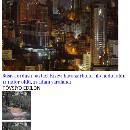
Rusiya ordusu paytaxt Kiyevi hava zərbələri ilə hədəf aldı:
14 nəfər öldü, 27 adam yaralandı
TÖVSİYƏ EDİLƏN