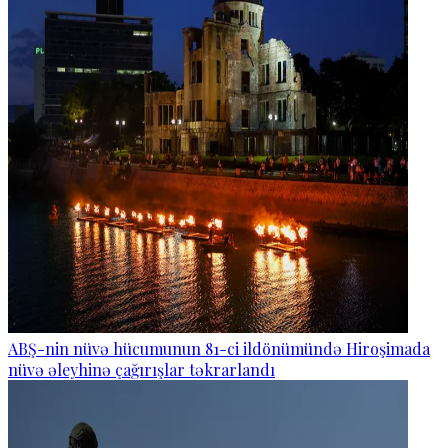
ABŞ-nin nüvə hücumunun 81-ci ildönümündə Hiroşimada
nüvə əleyhinə çağırışlar təkrarlandı