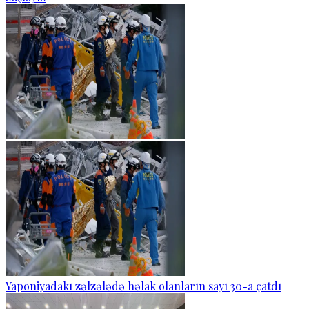
Yaponiyadakı zəlzələdə həlak olanların sayı 30-a çatdı