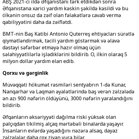
ABŞ 2021-ci ildə Əfqanıstanı tərk etdikdən sonra
Əfqanıstana xarici yardım kəskin şəkildə kəsildi və bu
ölkənin onsuz da zəif olan fəlakətlərə cavab vermə
qabiliyyətini daha da zəiflətdi.
BMT-nin Baş Katibi Antonio Quterreş ehtiyacları sürətlə
qiymətləndirmək, təcili yardım göstərmək və əlavə
dəstəyi səfərbər etməyə hazır olmaq üçün
səlahiyyətlilərlə işlədiklərini bildirib. O, ilkin olaraq 5
milyon dollar yardım elan edib.
Qorxu və gərginlik
Müvəqqəti hökumət rəsmiləri sentyabrın 1-də Kunar,
Nanqarhar və Laqman əyalətlərində baş verən zəlzələdə
ən azı 900 nəfərin öldüyünü, 3000 nəfərin yaralandığını
bildirib.
Əfqanların əksəriyyəti dağılma riski yüksək olan
palçıqdan tikilmiş alçaq mərtəbəli binalarda yaşayır.
İnsanların evlərdə yaşadığını nəzərə alsaq, dayaz
zəlzələlər daha çox ziyan vura bilər.