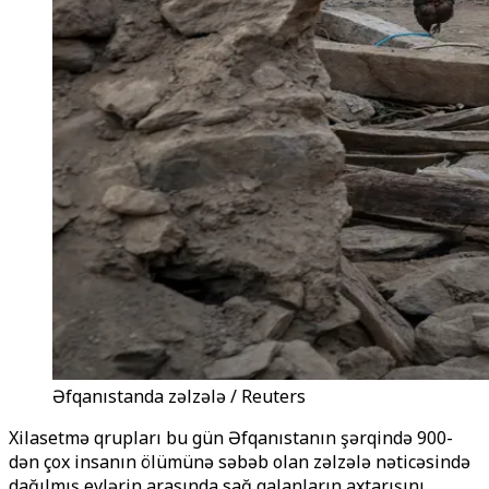
Əfqanıstanda zəlzələ / Reuters
Xilasetmə qrupları bu gün Əfqanıstanın şərqində 900-
dən çox insanın ölümünə səbəb olan zəlzələ nəticəsində
dağılmış evlərin arasında sağ qalanların axtarışını