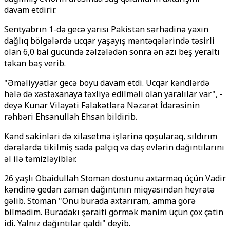
davam etdirir.
Sentyabrın 1-də gecə yarısı Pakistan sərhədinə yaxın
dağlıq bölgələrdə ucqar yaşayış məntəqələrində təsirli
olan 6,0 bal gücündə zəlzələdən sonra ən azı beş yeraltı
təkan baş verib.
"Əməliyyatlar gecə boyu davam etdi. Ucqar kəndlərdə
hələ də xəstəxanaya təxliyə edilməli olan yaralılar var", -
deyə Kunar Vilayəti Fəlakətlərə Nəzarət İdarəsinin
rəhbəri Ehsanullah Ehsan bildirib.
Kənd sakinləri də xilasetmə işlərinə qoşularaq, sıldırım
dərələrdə tikilmiş sadə palçıq və daş evlərin dağıntılarını
əl ilə təmizləyiblər.
26 yaşlı Obaidullah Stoman dostunu axtarmaq üçün Vadir
kəndinə gedən zaman dağıntının miqyasından heyrətə
gəlib. Stoman "Onu burada axtarıram, amma görə
bilmədim. Buradakı şəraiti görmək mənim üçün çox çətin
idi. Yalnız dağıntılar qaldı" deyib.