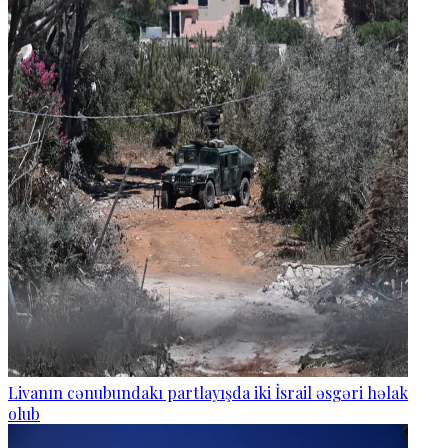
Livanın cənubundakı partlayışda iki İsrail əsgəri həlak
olub