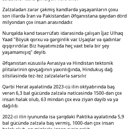
Zəlzələdən zərər çəkmiş kəndlərdə yaşayanların çoxu
son illərdə İran və Pakistandan Əfqanıstana qayıdan dörd
milyondan çox insan arasındadır.
Nurqalda kənd təsərrüfatı idarəsində çalışan İjaz Ulhaq
Yaad "Böyük qorxu və gərginlik var. Uşaqlar və qadınlar
qışqırırdılar. Biz həyatımızda heç vaxt belə bir şey
yaşamamışıq" deyib.
Əfqanıstan xüsusilə Avrasiya və Hindistan tektonik
plitələrinin qovşağının yaxınlığında, Hindukuş dağ
silsiləsində tez-tez zəlzələlərlə sarsılır.
Qərbi Herat əyalətində 2023-cü ilin oktyabrında baş
verən 6,3 bal gücündə zəlzələ nəticəsində 1500-dən çox
insan həlak olub, 63 mindən çox evə ziyan dəyib və ya
dağılıb.
2022-ci ilin iyununda isə şərqdəki Paktika əyalətində 5,9
bal gücündə zəlzələ baş vermiş, 1000-dən çox insan