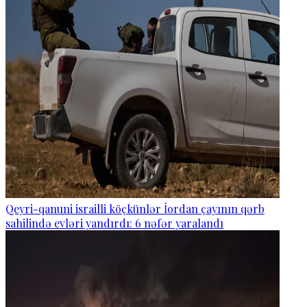
Qeyri-qanuni israilli köçkünlər İordan çayının qərb
sahilində evləri yandırdı: 6 nəfər yaralandı