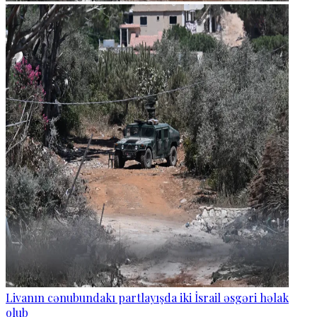
Livanın cənubundakı partlayışda iki İsrail əsgəri həlak
olub