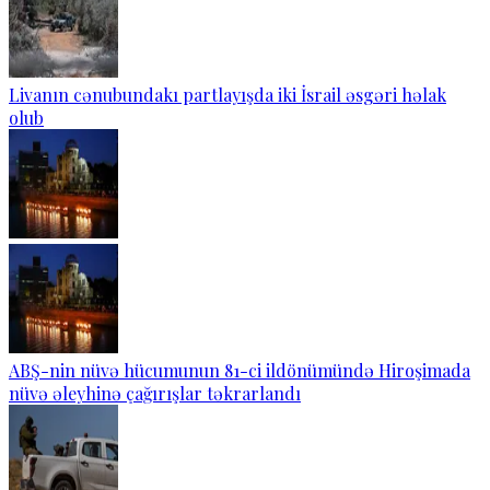
Livanın cənubundakı partlayışda iki İsrail əsgəri həlak
olub
ABŞ-nin nüvə hücumunun 81-ci ildönümündə Hiroşimada
nüvə əleyhinə çağırışlar təkrarlandı