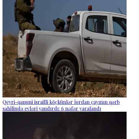
Qeyri-qanuni israilli köçkünlər İordan çayının qərb
sahilində evləri yandırdı: 6 nəfər yaralandı