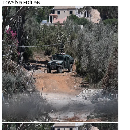
TÖVSİYƏ EDİLƏN