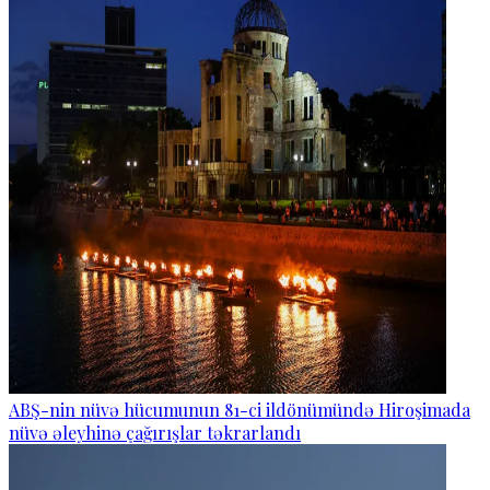
ABŞ-nin nüvə hücumunun 81-ci ildönümündə Hiroşimada
nüvə əleyhinə çağırışlar təkrarlandı