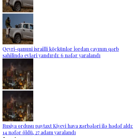
Qeyri-qanuni israilli köçkünlər İordan çayının qərb
sahilində evləri yandırdı: 6 nəfər yaralandı
Rusiya ordusu paytaxt Kiyevi hava zərbələri ilə hədəf aldı:
14 nəfər öldü, 27 adam yaralandı