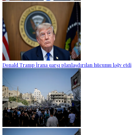
Donald Tramp İrana qarşı planlaşdırılan hücumu ləğv etdi