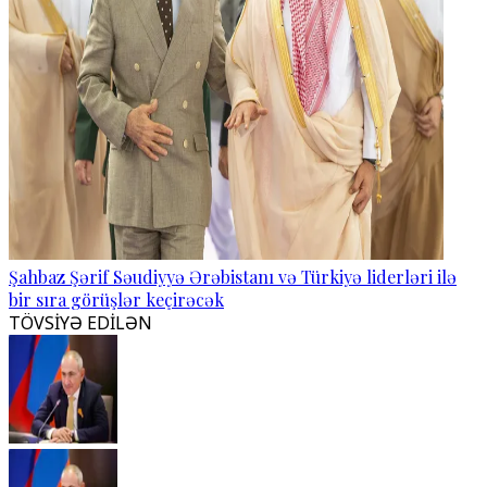
Şahbaz Şərif Səudiyyə Ərəbistanı və Türkiyə liderləri ilə
bir sıra görüşlər keçirəcək
TÖVSİYƏ EDİLƏN