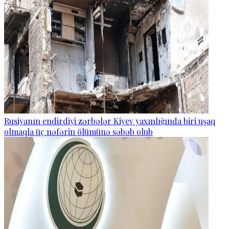
Rusiyanın endirdiyi zərbələr Kiyev yaxınlığında biri uşaq
olmaqla üç nəfərin ölümünə səbəb olub