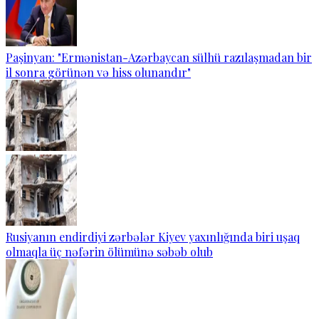
Paşinyan: "Ermənistan-Azərbaycan sülhü razılaşmadan bir
il sonra görünən və hiss olunandır"
Rusiyanın endirdiyi zərbələr Kiyev yaxınlığında biri uşaq
olmaqla üç nəfərin ölümünə səbəb olub