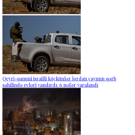
Qeyri-qanuni israilli köçkünlər İordan çayının qərb
sahilində evləri yandırdı: 6 nəfər yaralandı