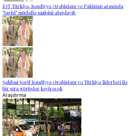
İƏT Türkiyə, Səudiyyə Ərəbistanı və Pakistan arasında
"tarixi" müdafiə sazişini alqışlayıb
Şahbaz Şərif Səudiyyə Ərəbistanı və Türkiyə liderləri ilə
bir sıra görüşlər keçirəcək
Araşdırma