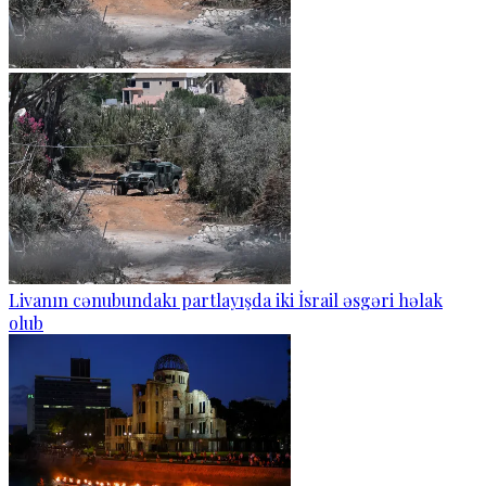
Livanın cənubundakı partlayışda iki İsrail əsgəri həlak
olub