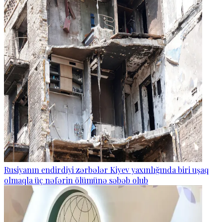
Rusiyanın endirdiyi zərbələr Kiyev yaxınlığında biri uşaq
olmaqla üç nəfərin ölümünə səbəb olub