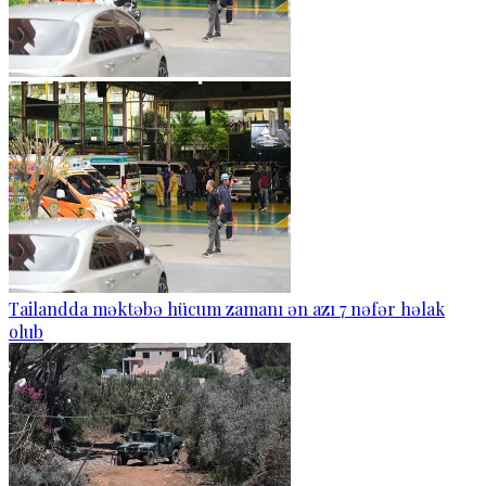
Tailandda məktəbə hücum zamanı ən azı 7 nəfər həlak
olub