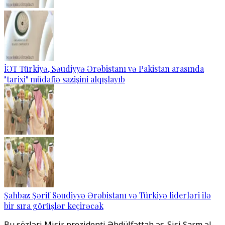
İƏT Türkiyə, Səudiyyə Ərəbistanı və Pakistan arasında
"tarixi" müdafiə sazişini alqışlayıb
Şahbaz Şərif Səudiyyə Ərəbistanı və Türkiyə liderləri ilə
bir sıra görüşlər keçirəcək
Bu sözləri Misir prezidenti Əbdülfəttah əs-Sisi Şarm əl-