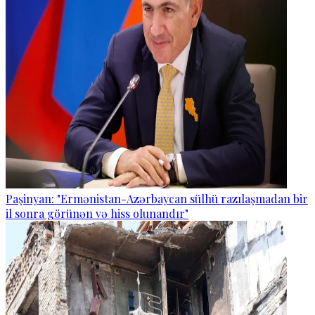
Paşinyan: "Ermənistan-Azərbaycan sülhü razılaşmadan bir
il sonra görünən və hiss olunandır"