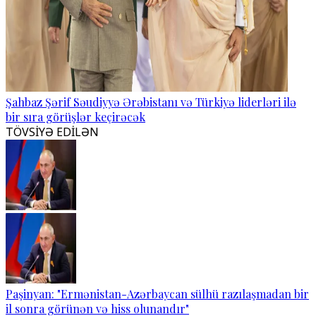
Şahbaz Şərif Səudiyyə Ərəbistanı və Türkiyə liderləri ilə
bir sıra görüşlər keçirəcək
TÖVSİYƏ EDİLƏN
Paşinyan: "Ermənistan-Azərbaycan sülhü razılaşmadan bir
il sonra görünən və hiss olunandır"