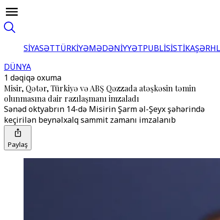
SİYASƏT
TÜRKİYƏ
MƏDƏNİYYƏT
PUBLİSİSTİKA
ŞƏRH
DÜNYA
1 dəqiqə oxuma
Misir, Qətər, Türkiyə və ABŞ Qəzzada atəşkəsin təmin
olunmasına dair razılaşmanı imzaladı
Sənəd oktyabrın 14-də Misirin Şarm əl-Şeyx şəhərində
keçirilən beynəlxalq sammit zamanı imzalanıb
Paylaş