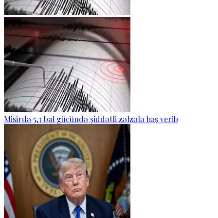
Misirdə 5,3 bal gücündə şiddətli zəlzələ baş verib