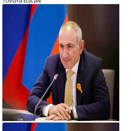
TÖVSİYƏ EDİLƏN