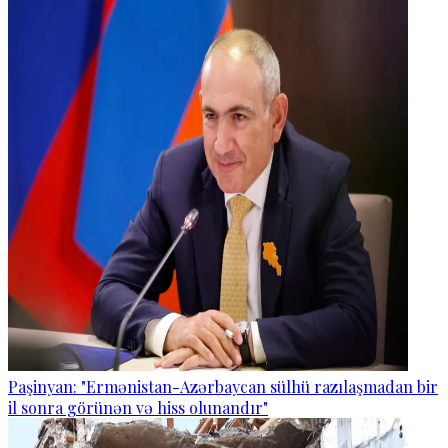
Paşinyan: "Ermənistan-Azərbaycan sülhü razılaşmadan bir
il sonra görünən və hiss olunandır"