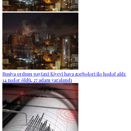
Rusiya ordusu paytaxt Kiyevi hava zərbələri ilə hədəf aldı:
14 nəfər öldü, 27 adam yaralandı