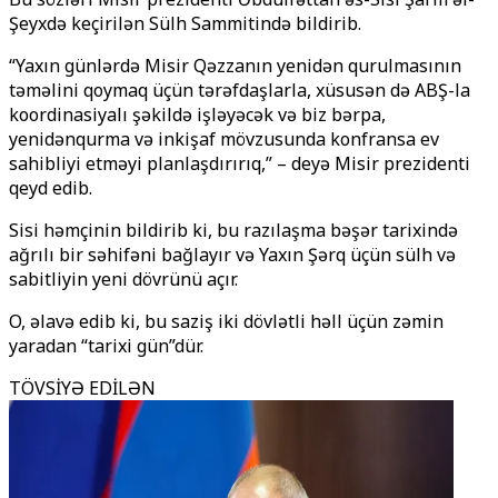
Şeyxd
ə keçirilən
Sülh Sammitində bildirib.
“Yaxın günlərdə Misir Qəzzanın yenidən qurulmasının
təməlini qoymaq üçün tərəfdaşlarla, xüsusən də ABŞ-la
koordinasiyalı şəkildə işləyəcək və biz bərpa,
yenidənqurma və inkişaf mövzusunda konfransa ev
sahibliyi etməyi planlaşdırırıq,” – deyə Misir prezidenti
qeyd edib.
Sisi həmçinin bildirib ki, bu razılaşma bəşər tarixində
ağrılı bir səhifəni bağlayır və Yaxın Şərq üçün sülh və
sabitliyin yeni dövrünü açır.
O, əlavə edib ki, bu saziş iki dövlətli həll üçün zəmin
yaradan “tarixi gün”dür.
TÖVSİYƏ EDİLƏN