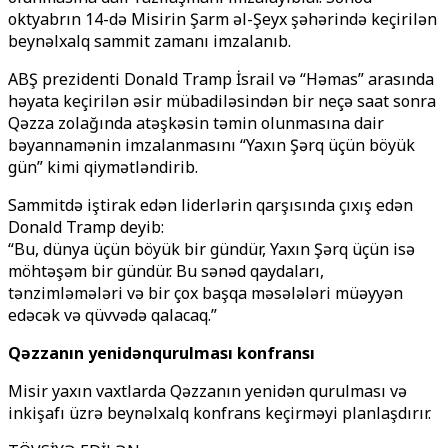
oktyabrın 14-də Misirin Şarm əl-Şeyx şəhərində keçirilən
beynəlxalq sammit zamanı imzalanıb.
ABŞ prezidenti Donald Tramp İsrail və “Həmas” arasında
həyata keçirilən əsir mübadiləsindən bir neçə saat sonra
Qəzza zolağında atəşkəsin təmin olunmasına dair
bəyannamənin imzalanmasını “Yaxın Şərq üçün böyük
gün” kimi qiymətləndirib.
Sammitdə iştirak edən liderlərin qarşısında çıxış edən
Donald Tramp deyib:
“Bu, dünya üçün böyük bir gündür, Yaxın Şərq üçün isə
möhtəşəm bir gündür. Bu sənəd qaydaları,
tənzimləmələri və bir çox başqa məsələləri müəyyən
edəcək və qüvvədə qalacaq.”
Qəzzanın yenidənqurulması konfransı
Misir yaxın vaxtlarda Qəzzanın yenidən qurulması və
inkişafı üzrə beynəlxalq konfrans keçirməyi planlaşdırır.