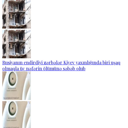
Rusiyanın endirdiyi zərbələr Kiyev yaxınlığında biri uşaq
olmaqla üç nəfərin ölümünə səbəb olub