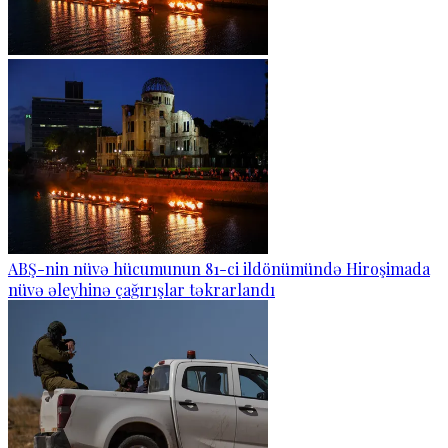
ABŞ-nin nüvə hücumunun 81-ci ildönümündə Hiroşimada
nüvə əleyhinə çağırışlar təkrarlandı