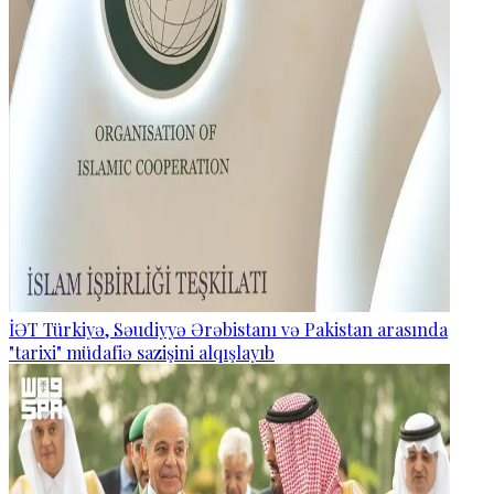
İƏT Türkiyə, Səudiyyə Ərəbistanı və Pakistan arasında
"tarixi" müdafiə sazişini alqışlayıb