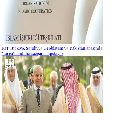
İƏT Türkiyə, Səudiyyə Ərəbistanı və Pakistan arasında
"tarixi" müdafiə sazişini alqışlayıb