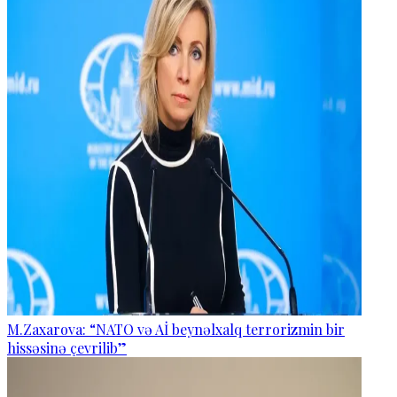
M.Zaxarova: “NATO və Aİ beynəlxalq terrorizmin bir
hissəsinə çevrilib”