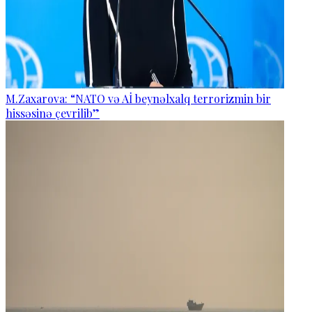
M.Zaxarova: “NATO və Aİ beynəlxalq terrorizmin bir
hissəsinə çevrilib”