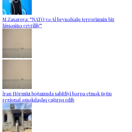
M.Zaxarova: “NATO və Aİ beynəlxalq terrorizmin bir
hissəsinə çevrilib”
İran Hörmüz boğazında sabitliyi bərpa etmək üçün
regional əməkdaşlıq çağırışı edib