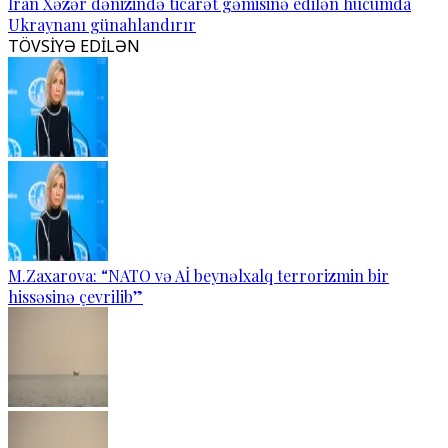
İran Xəzər dənizində ticarət gəmisinə edilən hücumda
Ukraynanı günahlandırır
TÖVSİYƏ EDİLƏN
M.Zaxarova: “NATO və Aİ beynəlxalq terrorizmin bir
hissəsinə çevrilib”