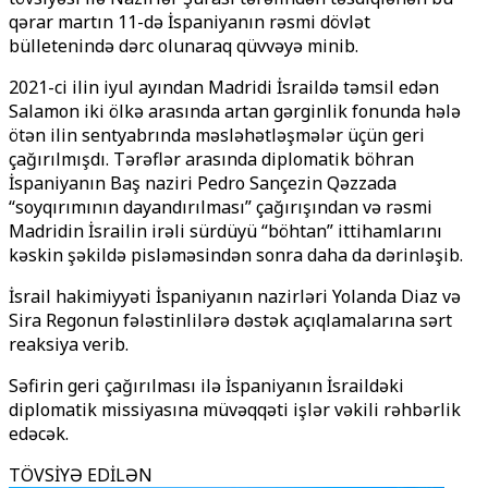
qərar martın 11-də İspaniyanın rəsmi dövlət
bülletenində dərc olunaraq qüvvəyə minib.
2021-ci ilin iyul ayından Madridi İsraildə təmsil edən
Salamon iki ölkə arasında artan gərginlik fonunda hələ
ötən ilin sentyabrında məsləhətləşmələr üçün geri
çağırılmışdı. Tərəflər arasında diplomatik böhran
İspaniyanın Baş naziri Pedro Sançezin
Qəzzada
“soyqırımının dayandırılması” çağırışından və rəsmi
Madridin İsrailin irəli sürdüyü “böhtan” ittihamlarını
kəskin şəkildə pisləməsindən sonra daha da dərinləşib.
İsrail hakimiyyəti İspaniyanın nazirləri Yolanda Diaz və
Sira Regonun fələstinlilərə dəstək açıqlamalarına sərt
reaksiya verib.
Səfirin geri çağırılması ilə İspaniyanın İsraildəki
diplomatik missiyasına müvəqqəti işlər vəkili rəhbərlik
edəcək.
TÖVSİYƏ EDİLƏN