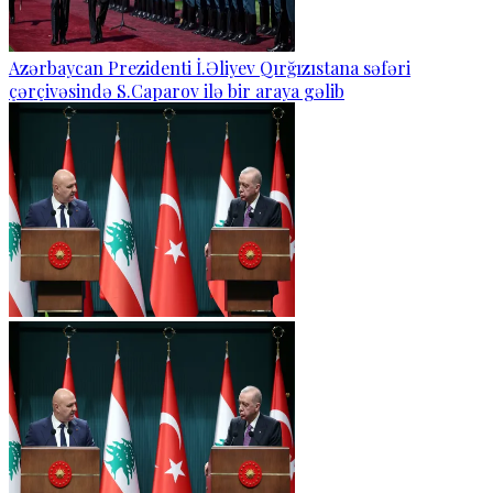
Azərbaycan Prezidenti İ.Əliyev Qırğızıstana səfəri
çərçivəsində S.Caparov ilə bir araya gəlib