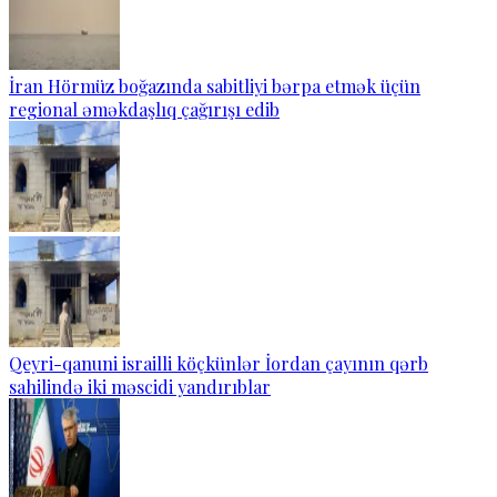
İran Hörmüz boğazında sabitliyi bərpa etmək üçün
regional əməkdaşlıq çağırışı edib
Qeyri-qanuni israilli köçkünlər İordan çayının qərb
sahilində iki məscidi yandırıblar