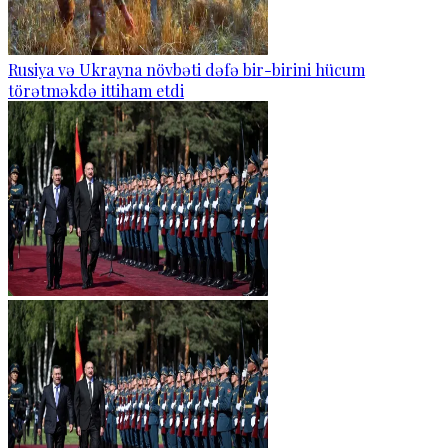
Rusiya və Ukrayna növbəti dəfə bir-birini hücum
törətməkdə ittiham etdi