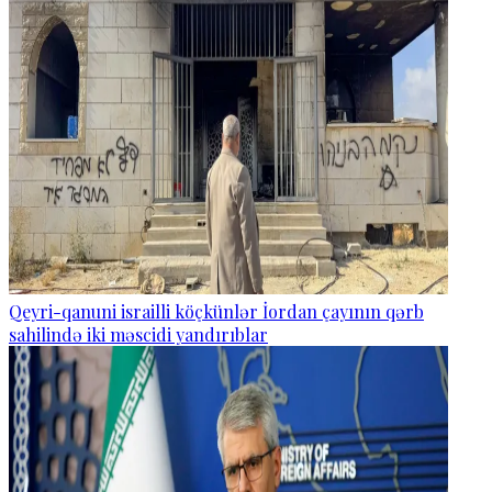
Qeyri-qanuni israilli köçkünlər İordan çayının qərb
sahilində iki məscidi yandırıblar