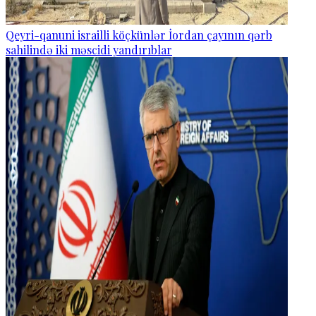
Qeyri-qanuni israilli köçkünlər İordan çayının qərb
sahilində iki məscidi yandırıblar