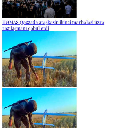
HƏMAS Qəzzada atəşkəsin ikinci mərhələsi üzrə
razılaşmanı qəbul etdi