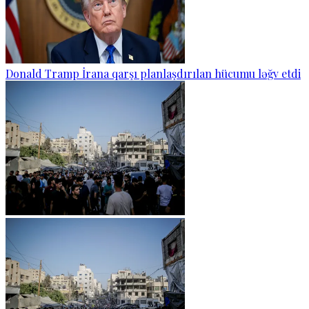
Donald Tramp İrana qarşı planlaşdırılan hücumu ləğv etdi