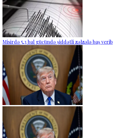
Misirdə 5,3 bal gücündə şiddətli zəlzələ baş verib