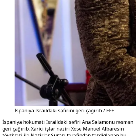
İspaniya İsraildəki səfirini geri çağırıb / EFE
İspaniya hökuməti İsraildəki səfiri Ana Salamonu rəsmən
geri çağırıb. Xarici işlər naziri Xose Manuel Albaresin
tövsiyəsi ilə Nazirlər Şurası tərəfindən təsdiqlənən bu