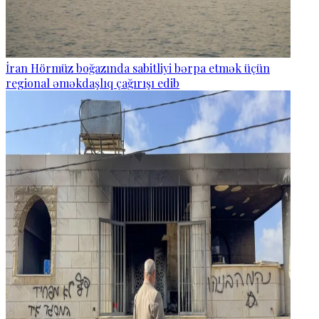
İran Hörmüz boğazında sabitliyi bərpa etmək üçün
regional əməkdaşlıq çağırışı edib