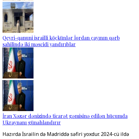
Qeyri-qanuni israilli köçkünlər İordan çayının qərb
sahilində iki məscidi yandırıblar
İran Xəzər dənizində ticarət gəmisinə edilən hücumda
Ukraynanı günahlandırır
Hazırda İsrailin də Madriddə səfiri yoxdur. 2024-cü ildə