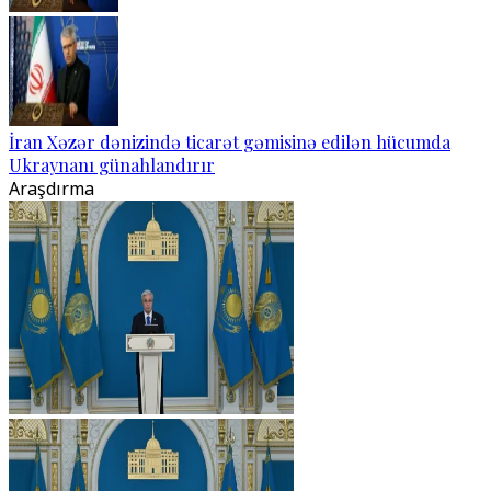
İran Xəzər dənizində ticarət gəmisinə edilən hücumda
Ukraynanı günahlandırır
Araşdırma