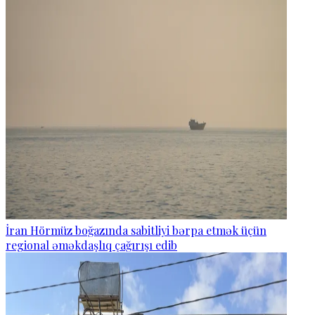
İran Hörmüz boğazında sabitliyi bərpa etmək üçün
regional əməkdaşlıq çağırışı edib