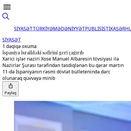
SİYASƏT
TÜRKİYƏ
MƏDƏNİYYƏT
PUBLİSİSTİKA
ŞƏRH
SİYASƏT
1 dəqiqə oxuma
İspaniya İsraildəki səfirini geri çağırıb
Xarici işlər naziri Xose Manuel Albaresin tövsiyəsi ilə
Nazirlər Şurası tərəfindən təsdiqlənən bu qərar martın
11-də İspaniyanın rəsmi dövlət bülletenində dərc
olunaraq qüvvəyə minib
Paylaş