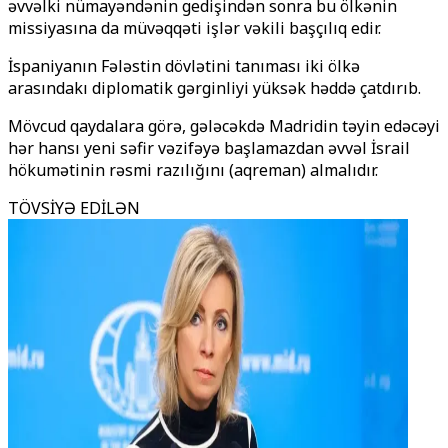
əvvəlki nümayəndənin gedişindən sonra bu ölkənin
missiyasına da müvəqqəti işlər vəkili başçılıq edir.
İspaniyanın Fələstin dövlətini tanıması iki ölkə
arasındakı diplomatik gərginliyi yüksək həddə çatdırıb.
Mövcud qaydalara görə, gələcəkdə Madridin təyin edəcəyi
hər hansı yeni səfir vəzifəyə başlamazdan əvvəl İsrail
hökumətinin rəsmi razılığını (aqreman) almalıdır.
TÖVSİYƏ EDİLƏN