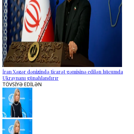
İran Xəzər dənizində ticarət gəmisinə edilən hücumda
Ukraynanı günahlandırır
TÖVSİYƏ EDİLƏN