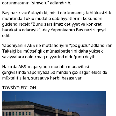
qorunmasının “simvolu” adlandırıb.
Baş nazir vurğulayıb ki, misli görünməmiş təhlükəsizlik
mühitində Tokio müdafiə qabiliyyətlərini kökündən
gücləndirəcək: “Bunu sarsılmaz qətiyyət və konkret
hərəkətlə edəcəyik’’,-deyә Yaponiyanın Baş naziri qeyd
edib.
Yaponiyanın ABŞ ilə müttəfiqliyini “çox güclü” adlandıran
Takaiçi bu müttəfiqlik münasibətlərini daha yüksək
səviyyələrə qaldırmaq niyyətindә olduğunu deyib.
Hazırda ABŞ-ın qarşılıqlı müdafiə müqaviləsi
çərçivəsində Yaponiyada 50 mindən çox əsgər, eləcə də
müxtəlif silah, sursat və hərbi bazası var.
TÖVSİYƏ EDİLƏN