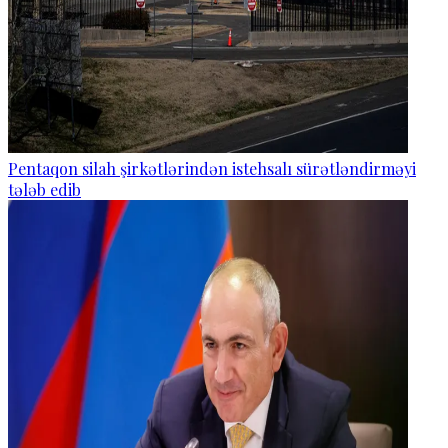
Pentaqon silah şirkətlərindən istehsalı sürətləndirməyi
tələb edib