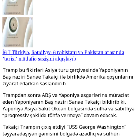
İƏT Türkiyə, Səudiyyə Ərəbistanı və Pakistan arasında
"tarixi" müdafiə sazişini alqışlayıb
Tramp bu fikirləri Asiya turu çərçivəsində Yaponiyanın
Baş naziri Sanae Takaiçi ilə birlikdə Amerika qoşunlarını
ziyarət edərkən səsləndirib.
Trampdan sonra ABŞ və Yaponiya əsgərlərinə müraciət
edən Yaponiyanın Baş naziri Sanae Takaiçi bildirib ki,
Yaponiya Asiya-Sakit Okean bölgəsində sülhə və sabitliyə
“proqressiv şəkildə töhfə verməyə” davam edəcək.
Takaiçi Trampın çıxış etdiyi ‘‘USS George Washington’’
təyyarədaşıyan gəmisini bölgədə azadlıq və sülhün