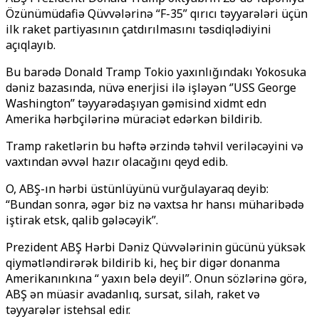
Özünümüdafiə Qüvvələrinə “F-35” qırıcı təyyarələri üçün
ilk raket partiyasının çatdırılmasını təsdiqlədiyini
açıqlayıb.
Bu barədə Donald Tramp Tokio yaxınlığındakı Yokosuka
dəniz bazasında, nüvə enerjisi ilə işləyən ‘’USS George
Washington’’ təyyarədaşıyan gəmisindә xidmәt edәn
Amerika hərbçilərinə müraciət edərkən bildirib.
Tramp raketlərin bu həftə ərzində təhvil veriləcəyini və
vaxtından əvvəl hazır olacağını qeyd edib.
O, ABŞ-ın hərbi üstünlüyünü vurğulayaraq deyib:
“Bundan sonra, əgər biz nə vaxtsa hәr hansı müharibədə
iştirak etsәk, qalib gələcəyik’’.
Prezident ABŞ Hərbi Dəniz Qüvvələrinin gücünü yüksək
qiymətləndirərək bildirib ki, heç bir digər donanma
Amerikanınkına “ yaxın belə deyil”. Onun sözlərinə görə,
ABŞ ən müasir avadanlıq, sursat, silah, raket və
təyyarələr istehsal edir.