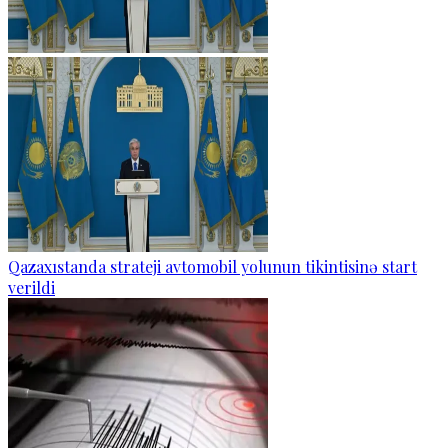
Qazaxıstanda strateji avtomobil yolunun tikintisinə start
verildi