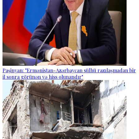
Paşinyan: "Ermənistan-Azərbaycan sülhü razılaşmadan bir
il sonra görünən və hiss olunandır"