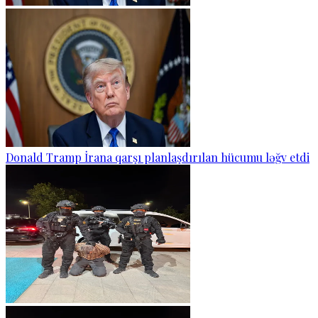
Donald Tramp İrana qarşı planlaşdırılan hücumu ləğv etdi