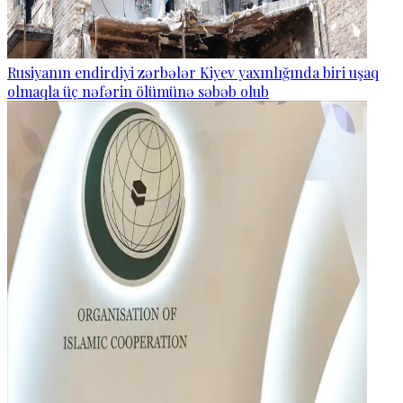
Rusiyanın endirdiyi zərbələr Kiyev yaxınlığında biri uşaq
olmaqla üç nəfərin ölümünə səbəb olub