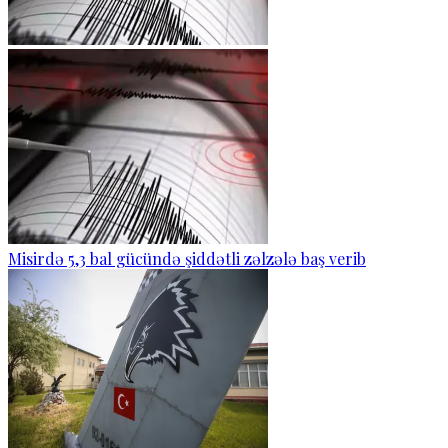
Misirdə 5,3 bal gücündə şiddətli zəlzələ baş verib