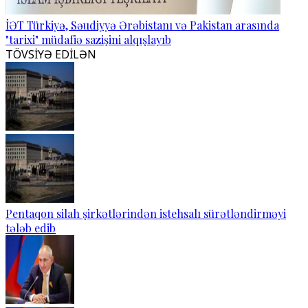
İƏT Türkiyə, Səudiyyə Ərəbistanı və Pakistan arasında
"tarixi" müdafiə sazişini alqışlayıb
TÖVSİYƏ EDİLƏN
Pentaqon silah şirkətlərindən istehsalı sürətləndirməyi
tələb edib