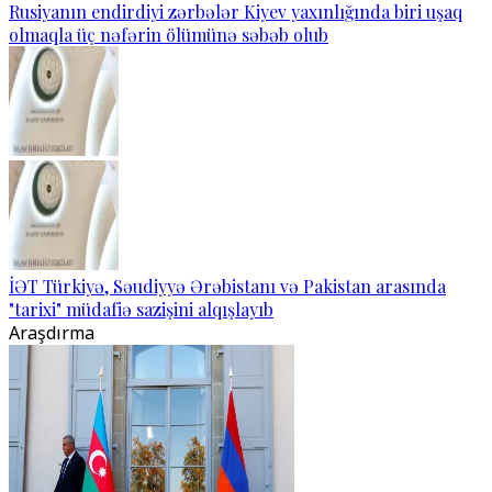
Rusiyanın endirdiyi zərbələr Kiyev yaxınlığında biri uşaq
olmaqla üç nəfərin ölümünə səbəb olub
İƏT Türkiyə, Səudiyyə Ərəbistanı və Pakistan arasında
"tarixi" müdafiə sazişini alqışlayıb
Araşdırma