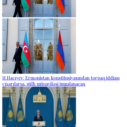
H.Hacıyev: Ermənistan konstitusiyasından torpaq iddiası
çıxarılarsa, sülh müqaviləsi imzalanacaq