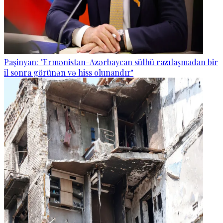
Paşinyan: "Ermənistan-Azərbaycan sülhü razılaşmadan bir
il sonra görünən və hiss olunandır"