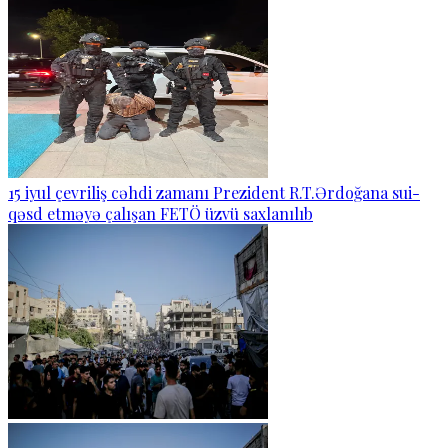
15 iyul çevriliş cəhdi zamanı Prezident R.T.Ərdoğana sui-
qəsd etməyə çalışan FETÖ üzvü saxlanılıb