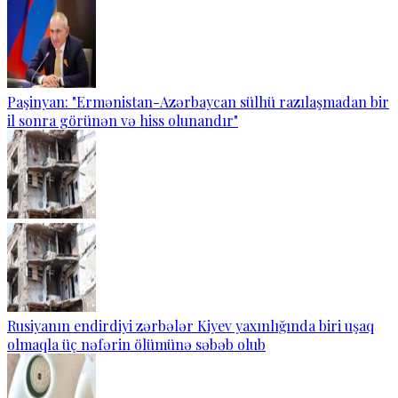
Paşinyan: "Ermənistan-Azərbaycan sülhü razılaşmadan bir
il sonra görünən və hiss olunandır"
Rusiyanın endirdiyi zərbələr Kiyev yaxınlığında biri uşaq
olmaqla üç nəfərin ölümünə səbəb olub