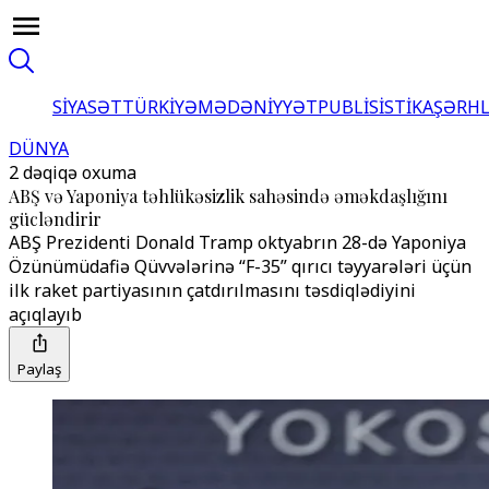
SİYASƏT
TÜRKİYƏ
MƏDƏNİYYƏT
PUBLİSİSTİKA
ŞƏRH
DÜNYA
2 dəqiqə oxuma
ABŞ və Yaponiya təhlükəsizlik sahəsində əməkdaşlığını
gücləndirir
ABŞ Prezidenti Donald Tramp oktyabrın 28-də Yaponiya
Özünümüdafiə Qüvvələrinə “F-35” qırıcı təyyarələri üçün
ilk raket partiyasının çatdırılmasını təsdiqlədiyini
açıqlayıb
Paylaş