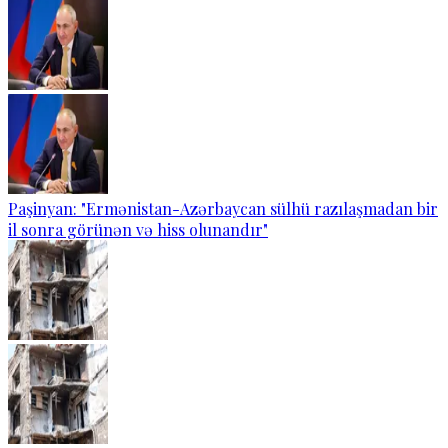
Paşinyan: "Ermənistan-Azərbaycan sülhü razılaşmadan bir
il sonra görünən və hiss olunandır"