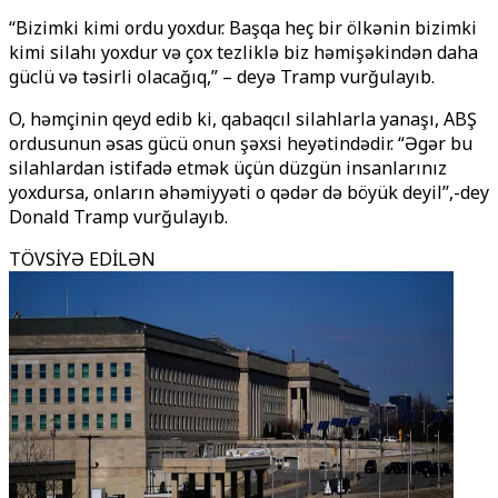
“Bizimki kimi ordu yoxdur. Başqa heç bir ölkənin bizimki
kimi silahı yoxdur və çox tezliklə biz həmişəkindən daha
güclü və təsirli olacağıq,” – deyə Tramp vurğulayıb.
O, həmçinin qeyd edib ki, qabaqcıl silahlarla yanaşı, ABŞ
ordusunun əsas gücü onun şəxsi heyətindədir. “Əgər bu
silahlardan istifadə etmək üçün düzgün insanlarınız
yoxdursa, onların əhəmiyyəti o qədər də böyük deyil’’,-deyә
Donald Tramp vurğulayıb.
TÖVSİYƏ EDİLƏN