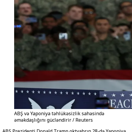
ABŞ və Yaponiya təhlükəsizlik sahəsində
əməkdaşlığını gücləndirir / Reuters
ABŞ Prezidenti Donald Tramp oktyabrın 28-də Yaponiya