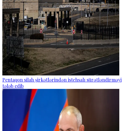
Pentaqon silah şirkətlərindən istehsalı sürətləndirməyi
tələb edib