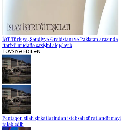
İƏT Türkiyə, Səudiyyə Ərəbistanı və Pakistan arasında
"tarixi" müdafiə sazişini alqışlayıb
TÖVSİYƏ EDİLƏN
Pentaqon silah şirkətlərindən istehsalı sürətləndirməyi
tələb edib