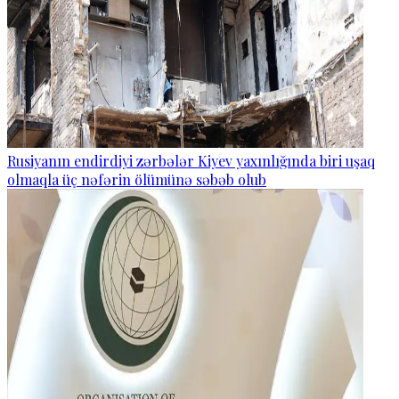
Rusiyanın endirdiyi zərbələr Kiyev yaxınlığında biri uşaq
olmaqla üç nəfərin ölümünə səbəb olub