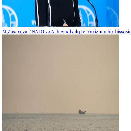
M.Zaxarova: “NATO və Aİ beynəlxalq terrorizmin bir hissəsin