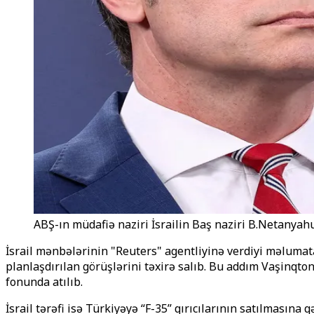
ABŞ-ın müdafiə naziri İsrailin Baş naziri B.Netanyahu
İsrail mənbələrinin "Reuters" agentliyinə verdiyi məlumata
planlaşdırılan görüşlərini təxirə salıb. Bu addım Vaşinqton
fonunda atılıb.
İsrail tərəfi isə Türkiyəyə ‘‘F-35’’ qırıcılarının satılması