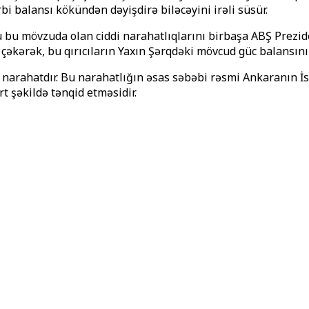
bi balansı kökündən dəyişdirə biləcəyini irəli süsür.
mövzuda olan ciddi narahatlıqlarını birbaşa ABŞ Prezidenti
əkərək, bu qırıcıların Yaxın Şərqdəki mövcud güc balansını
 narahatdır. Bu narahatlığın əsas səbəbi rəsmi Ankaranın İsr
t şəkildə tənqid etməsidir.