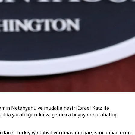
amin Netanyahu və müdafiə naziri İsrael Katz ilə
raildə yaratdığı ciddi və getdikcə böyüyən narahatlıq
ırıcıların Türkiyəyə təhvil verilməsinin qarşısını almaq üçün