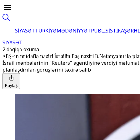
SİYASƏT
TÜRKİYƏ
MƏDƏNİYYƏT
PUBLİSİSTİKA
ŞƏRH
SİYASƏT
2 dəqiqə oxuma
ABŞ-ın müdafiə naziri İsrailin Baş naziri B.Netanyahu ilə pl
İsrail mənbələrinin "Reuters" agentliyinə verdiyi məlumata
planlaşdırılan görüşlərini təxirə salıb
Paylaş