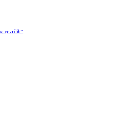
ə çevrilib”