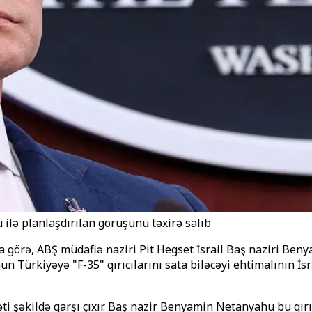
 ilə planlaşdırılan görüşünü təxirə salıb
 görə, ABŞ müdafiə naziri Pit Hegset İsrail Baş naziri Beny
un Türkiyəyə "F-35" qırıcılarını sata biləcəyi ehtimalının İs
na qəti şəkildə qarşı çıxır. Baş nazir Benyamin Netanyahu bu q