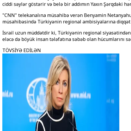
ciddi səylər göstərir və belə bir addımın Yaxın Şərqdəki hər
"CNN" telekanalına müsahibə verən Benyamin Netanyahu bu 
müsahibəsində Türkiyənin regional ambisiyalarına diqqət ç
İsrail uzun müddətdir ki, Türkiyənin regional siyasətindən
eləcə də böyük insan tələfatına səbəb olan hücumlarını sər
TÖVSİYƏ EDİLƏN