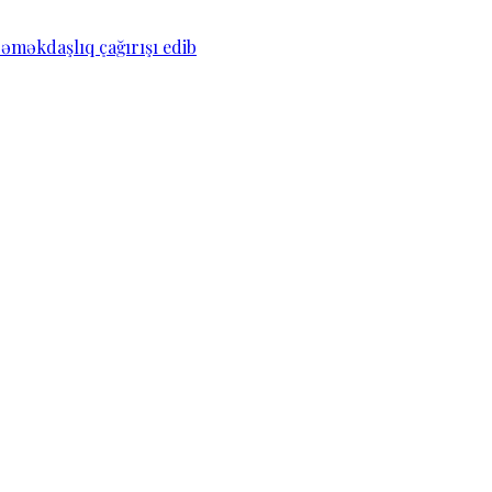
əməkdaşlıq çağırışı edib