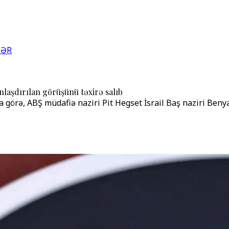
LƏR
anlaşdırılan görüşünü təxirə salıb
 görə, ABŞ müdafiə naziri Pit Hegset İsrail Baş naziri Beny