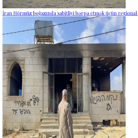
İran Hörmüz boğazında sabitliyi bərpa etmək üçün regional 