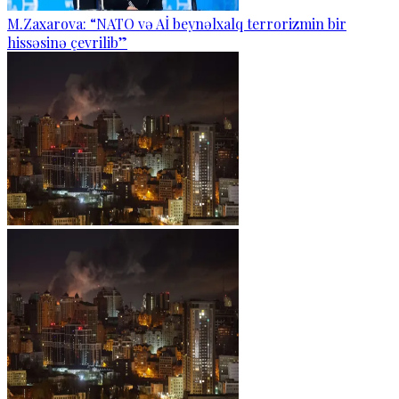
M.Zaxarova: “NATO və Aİ beynəlxalq terrorizmin bir
hissəsinə çevrilib”