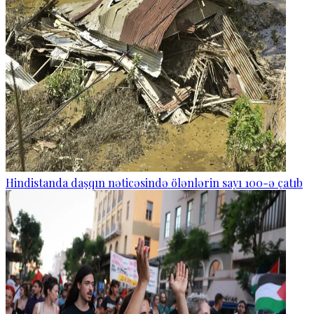
Hindistanda daşqın nəticəsində ölənlərin sayı 100-ə çatıb