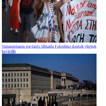
Yunanıstanın paytaxtı Afinada Fələstinə dəstək yürüşü
keçirilib