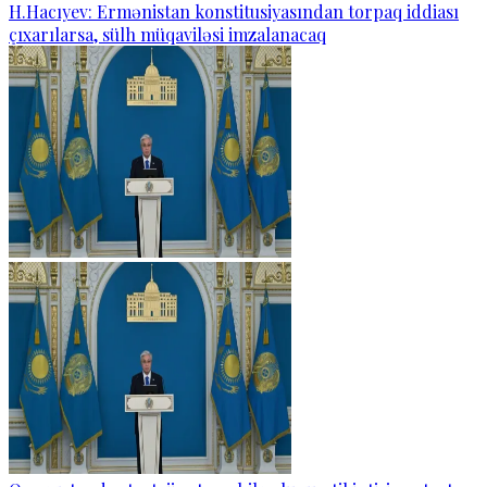
H.Hacıyev: Ermənistan konstitusiyasından torpaq iddiası
çıxarılarsa, sülh müqaviləsi imzalanacaq