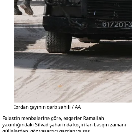
İordan çayının qərb sahili / AA
Fələstin mənbələrinə görə, əsgərlər Ramallah
yaxınlığındakı Silvad şəhərində keçirilən basqın zamanı
güllələrdən, göz yaşartıcı qazdan və səs