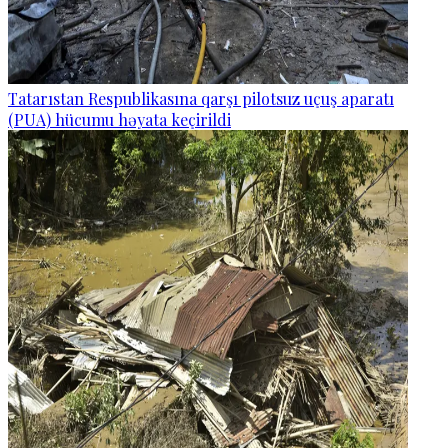
Tatarıstan Respublikasına qarşı pilotsuz uçuş aparatı
(PUA) hücumu həyata keçirildi