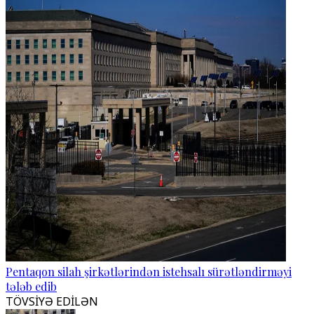
Pentaqon silah şirkətlərindən istehsalı sürətləndirməyi
tələb edib
TÖVSİYƏ EDİLƏN