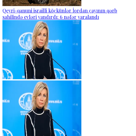
Qeyri-qanuni israilli köçkünlər İordan çayının qərb
sahilində evləri yandırdı: 6 nəfər yaralandı