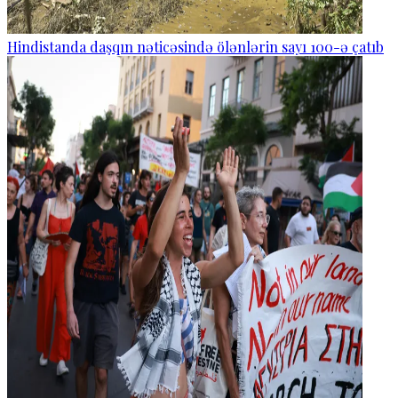
Hindistanda daşqın nəticəsində ölənlərin sayı 100-ə çatıb