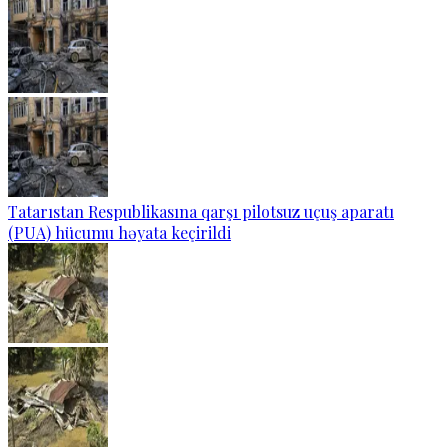
Tatarıstan Respublikasına qarşı pilotsuz uçuş aparatı
(PUA) hücumu həyata keçirildi