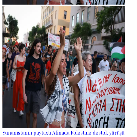
Yunanıstanın paytaxtı Afinada Fələstinə dəstək yürüşü