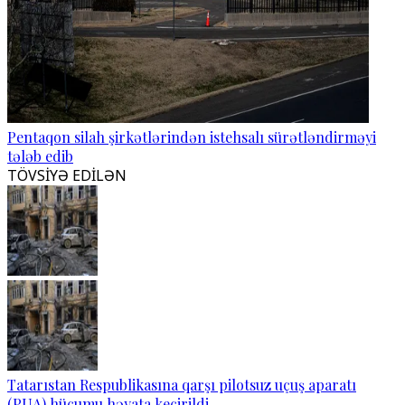
Pentaqon silah şirkətlərindən istehsalı sürətləndirməyi
tələb edib
TÖVSİYƏ EDİLƏN
Tatarıstan Respublikasına qarşı pilotsuz uçuş aparatı
(PUA) hücumu həyata keçirildi