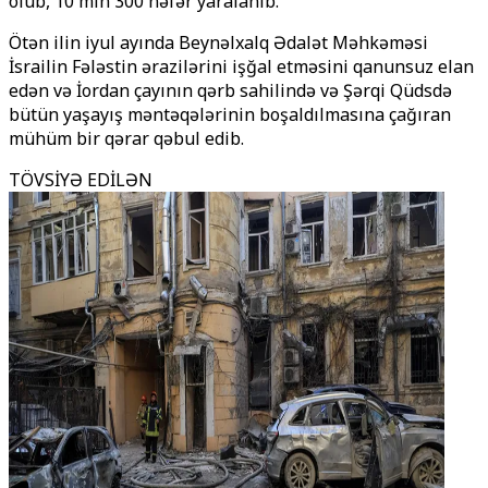
olub, 10 min 300 nəfər yaralanıb.
Ötən ilin iyul ayında Beynəlxalq Ədalət Məhkəməsi
İsrailin Fələstin ərazilərini işğal etməsini qanunsuz elan
edən və İordan çayının qərb sahilində və Şərqi Qüdsdə
bütün yaşayış məntəqələrinin boşaldılmasına çağıran
mühüm bir qərar qəbul edib.
TÖVSİYƏ EDİLƏN