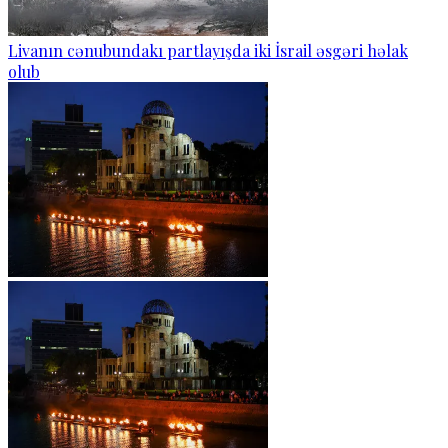
Livanın cənubundakı partlayışda iki İsrail əsgəri həlak
olub