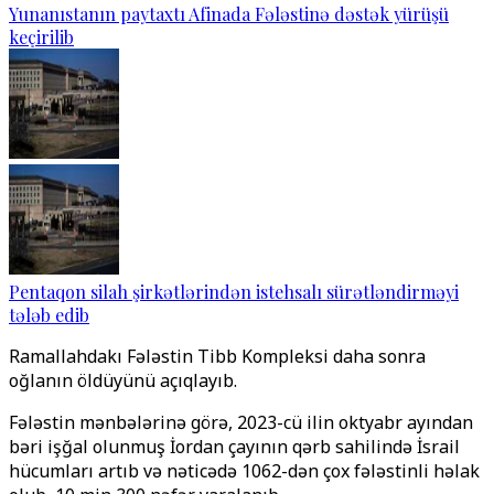
Yunanıstanın paytaxtı Afinada Fələstinə dəstək yürüşü
keçirilib
Pentaqon silah şirkətlərindən istehsalı sürətləndirməyi
tələb edib
Ramallahdakı Fələstin Tibb Kompleksi daha sonra
oğlanın öldüyünü açıqlayıb.
Fələstin mənbələrinə görə, 2023-cü ilin oktyabr ayından
bəri işğal olunmuş İordan çayının qərb sahilində İsrail
hücumları artıb və nəticədə 1062-dən çox fələstinli həlak