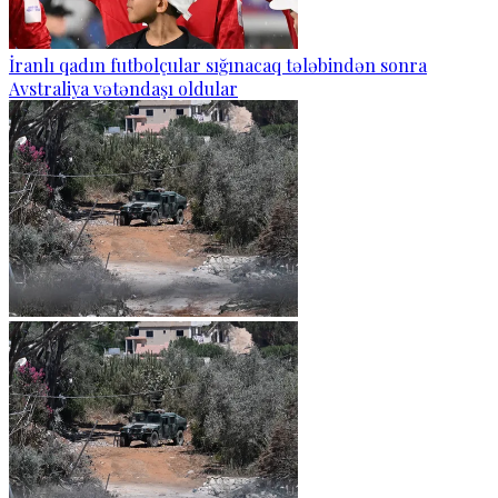
İranlı qadın futbolçular sığınacaq tələbindən sonra
Avstraliya vətəndaşı oldular