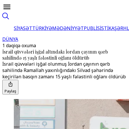
SİYASƏT
TÜRKİYƏ
MƏDƏNİYYƏT
PUBLİSİSTİKA
ŞƏRH
DÜNYA
1 dəqiqə oxuma
İsrail qüvvələri işğal altındakı İordan çayının qərb
sahilində 15 yaşlı fələstinli oğlanı öldürüb
İsrail qüvvələri işğal olunmuş İordan çayının qərb
sahilində Ramallah yaxınlığındakı Silvad şəhərində
keçirilən basqın zamanı 15 yaşlı fələstinli oğlanı öldürüb
Paylaş