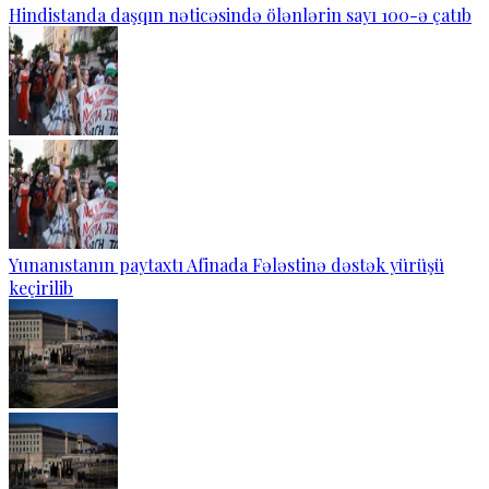
Hindistanda daşqın nəticəsində ölənlərin sayı 100-ə çatıb
Yunanıstanın paytaxtı Afinada Fələstinə dəstək yürüşü
keçirilib