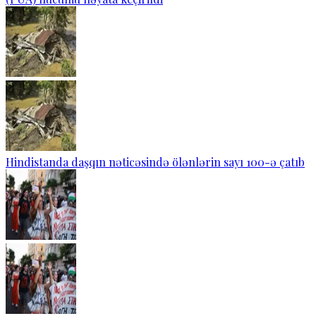
Hindistanda daşqın nəticəsində ölənlərin sayı 100-ə çatıb