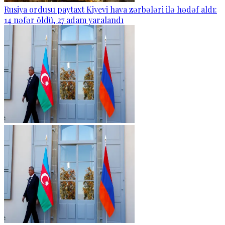
Rusiya ordusu paytaxt Kiyevi hava zərbələri ilə hədəf aldı:
14 nəfər öldü, 27 adam yaralandı