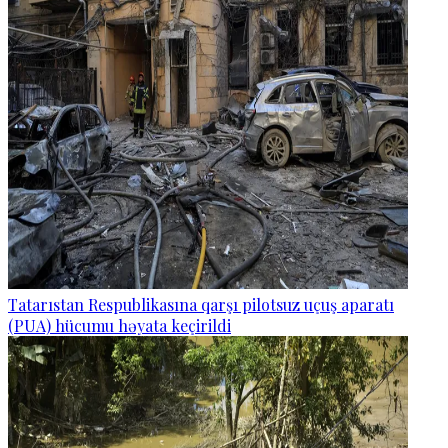
Tatarıstan Respublikasına qarşı pilotsuz uçuş aparatı
(PUA) hücumu həyata keçirildi