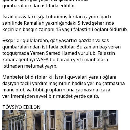
qumbaralarından istifadə ediblər.
İsrail qüvvələri işğal olunmuş İordan çayının qərb
sahilində Ramallah yaxınlığındakı Silvad şəhərində
keçirilən basqın zamanı 15 yaşlı fələstinli oğlanı öldürüb.
Əsgərlər güllələrdən, göz yaşartıcı qazdan və səs
qumbaralarından istifadə ediblər. Bu zaman baş verən
toqquşmada Yamen Samed Hamed vurulub. Fələstin
xəbər agentliyi WAFA bu barədə yerli mənbələrə
istinadən məlumat yayıb.
Mənbələr bildiriblər ki, İsrail qüvvələri yaralı oğlanı
daşıyan təcili yardım maşınının hadisə yerinə çatmasına
mane olub və tibbi qrupların ona çatmasına icazə
verilməmişdən əvvəl bir müddət yerdə qalıb.
TÖVSİYƏ EDİLƏN