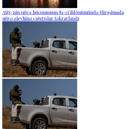
ABŞ-nin nüvə hücumunun 81-ci ildönümündə Hiroşimada
nüvə əleyhinə çağırışlar təkrarlandı