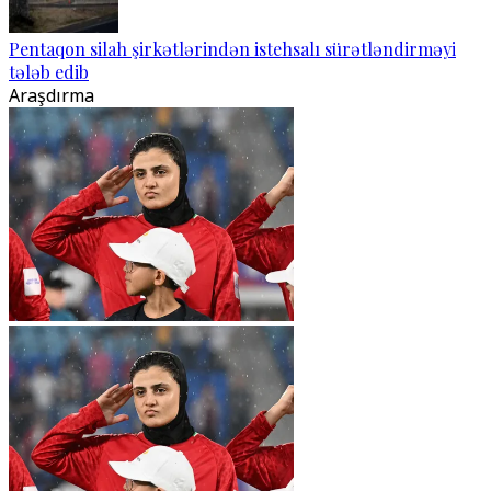
Pentaqon silah şirkətlərindən istehsalı sürətləndirməyi
tələb edib
Araşdırma