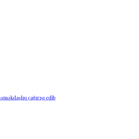
əməkdaşlıq çağırışı edib