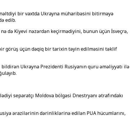
önəltdiyi bir vaxtda Ukrayna müharibəsini bitirməyə
də edib.
, nə də Kiyevi nəzərdən keçirmədiyini, bunun üçün İsveçrə,
r görüş üçün dəqiq bir tarixin təyin edilməsini təklif
 bildirən Ukrayna Prezidenti Rusiyanın quru əməliyyatı ilə
ğulayıb.
ədiyi separatçı Moldova bölgəsi Dnestryanı ətrafındakı
siya ərazilərinin dərinliklərinə edilən PUA hücumlarını,