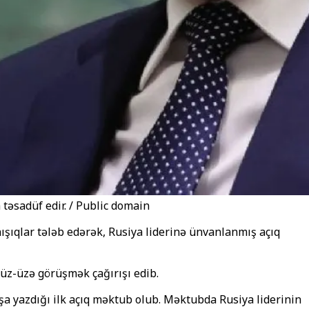
təsadüf edir. / Public domain
ışıqlar tələb edərək, Rusiya liderinə ünvanlanmış açıq
üz-üzə görüşmək çağırışı edib.
 yazdığı ilk açıq məktub olub. Məktubda Rusiya liderinin