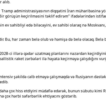
 alıb.
k, Tramp administrasiyasının diqqətini İran müharibəsinə y
ir görüşün keçirilməsini təklif edirəm" ifadələrindən istifa
n ev sahibliyi edə biləcəyini, ev sahibi olaraq nə Moskvanı
r. Bu, hər zaman belə olub və həmişə də belə olacaq. Belə bi
028-ci illərə qədər uzatmaq planlarını nəzərdən keçirdiyini
allistik raket zərbələri ilə həyata keçirməyə çalışdığını vur
ensiv şəkildə cəlb etməyə çalışmaqda və Rusiyanın dəstəkl
edib.
daha çox hiss etdiyini müdafiə edərək, bunun sübutu kimi Ru
aha çox hərbi səfərbərlik ehtiyacını göstərib.