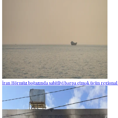
İran Hörmüz boğazında sabitliyi bərpa etmək üçün regional 