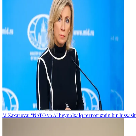
M.Zaxarova: “NATO və Aİ beynəlxalq terrorizmin bir hissəsin