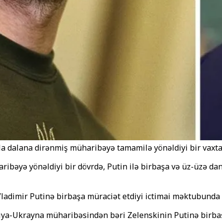
a dalana dirənmiş müharibəyə tamamilə yönəldiyi bir vaxta 
ibəyə yönəldiyi bir dövrdə, Putin ilə birbaşa və üz-üzə dan
ladimir Putinə birbaşa müraciət etdiyi ictimai məktubunda 
ya-Ukrayna müharibəsindən bəri Zelenskinin Putinə birbaşa