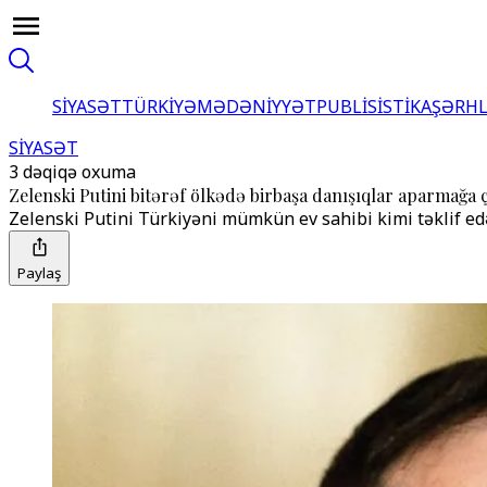
SİYASƏT
TÜRKİYƏ
MƏDƏNİYYƏT
PUBLİSİSTİKA
ŞƏRH
SİYASƏT
3 dəqiqə oxuma
Zelenski Putini bitərəf ölkədə birbaşa danışıqlar aparmağa 
Zelenski Putini Türkiyəni mümkün ev sahibi kimi təklif ed
Paylaş