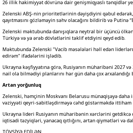
26 illik hakimiyyət dövrünə dair genişmiqyaslı tənqidlər yer
Zelenski ABŞ-nin prioritetlərinin dəyişdiyini qəbul edərə
qayıtmasını gözləməyin səhv olacağını bildirib və Putinə “B
Zelenski məktubunda danışıqlara neytral bir üçüncü ölkəni
Türkiyə və ya ərəb dövlətlərini təklif etdiyini qeyd edib.
Məktubunda Zelenski "Vacib məsələləri həll edən liderlərdi
edirəm" ifadələrini işlədib.
Ukrayna kəşfiyyatına görə, Rusiyanın müharibəni 2027 və 2
nail ola bilmədiyi planlarını hər gün daha çox arxalandığı b
Artan yorğunluq
Zelenski, həmçinin Moskvanı Belarusu münaqişəyə daha int
vəziyyəti qeyri-sabitləşdirməyə cəhd göstərməkdə ittiham 
Ukrayna lideri Rusiyanın müharibənin xərclərini getdikcə 
iqtisadi təzyiqləri, yanacaq qıtlığını, artan qiymətləri və d
TÖVSİYƏ EDİLƏN