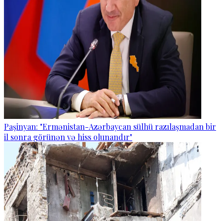
Paşinyan: "Ermənistan-Azərbaycan sülhü razılaşmadan bir
il sonra görünən və hiss olunandır"