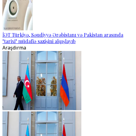
İƏT Türkiyə, Səudiyyə Ərəbistanı və Pakistan arasında
"tarixi" müdafiə sazişini alqışlayıb
Araşdırma