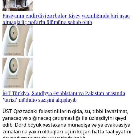
Rusiyanın endirdiyi zərbələr Kiyev yaxınlığında biri uşaq
olmaqla üç nəfərin ölümünə səbəb olub
İƏT Türkiyə, Səudiyyə Ərəbistanı və Pakistan arasında
"tarixi" müdafiə sazişini alqışlayıb
ÜST Qəzzadakı fələstinlilərin qida, su, tibbi ləvazimat,
yanacaq və sığınacaq çatışmazlığı ilə üzləşdiyini qeyd
edib. Dörd böyük xəstəxana münaqişə və ya evakuasiya
zonalarına yaxın olduqları üçün keçən həftə fəaliyyətini