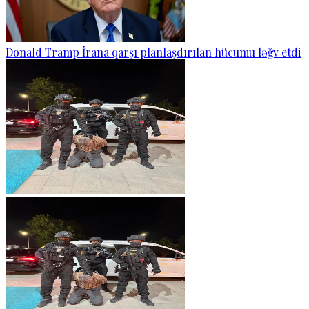
Donald Tramp İrana qarşı planlaşdırılan hücumu ləğv etdi