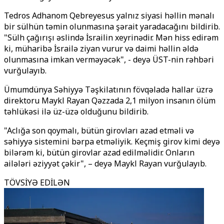
Tedros Adhanom Qebreyesus yalnız siyasi həllin mənalı
bir sülhün təmin olunmasına şərait yaradacağını bildirib.
"Sülh çağırışı əslində İsrailin xeyrinədir. Mən hiss edirəm
ki, müharibə İsrailə ziyan vurur və daimi həllin əldə
olunmasına imkan verməyəcək", - deyə ÜST-nin rəhbəri
vurğulayıb.
Ümumdünya Səhiyyə Təşkilatının fövqəladə hallar üzrə
direktoru Maykl Rayan Qəzzada 2,1 milyon insanın ölüm
təhlükəsi ilə üz-üzə olduğunu bildirib.
"Aclığa son qoymalı, bütün girovları azad etməli və
səhiyyə sistemini bərpa etməliyik. Keçmiş girov kimi deyə
bilərəm ki, bütün girovlar azad edilməlidir. Onların
ailələri əziyyət çəkir", – deyə Maykl Rayan vurğulayıb.
TÖVSİYƏ EDİLƏN