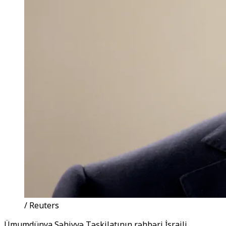
/ Reuters
Ümumdünya Səhiyyə Təşkilatının rəhbəri İsraili