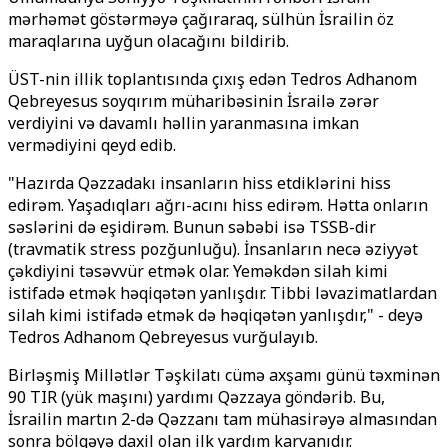
mərhəmət göstərməyə çağıraraq, sülhün İsrailin öz
maraqlarına uyğun olacağını bildirib.
ÜST-nin illik toplantısında çıxış edən Tedros Adhanom
Qebreyesus soyqırım müharibəsinin İsrailə zərər
verdiyini və davamlı həllin yaranmasına imkan
vermədiyini qeyd edib.
"Hazırda Qəzzadakı insanların hiss etdiklərini hiss
edirəm. Yaşadıqları ağrı-acını hiss edirəm. Hətta onların
səslərini də eşidirəm. Bunun səbəbi isə TSSB-dir
(travmatik stress pozğunluğu). İnsanların necə əziyyət
çəkdiyini təsəvvür etmək olar. Yeməkdən silah kimi
istifadə etmək həqiqətən yanlışdır. Tibbi ləvazimatlardan
silah kimi istifadə etmək də həqiqətən yanlışdır," - deyə
Tedros Adhanom Qebreyesus vurğulayıb.
Birləşmiş Millətlər Təşkilatı cümə axşamı günü təxminən
90 TIR (yük maşını) yardımı Qəzzaya göndərib. Bu,
İsrailin martın 2-də Qəzzanı tam mühasirəyə almasından
sonra bölgəyə daxil olan ilk yardım karvanıdır.