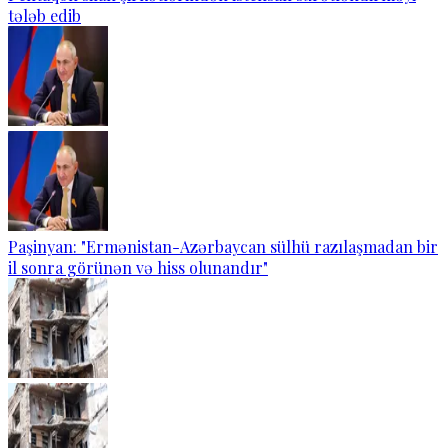
tələb edib
Paşinyan: "Ermənistan-Azərbaycan sülhü razılaşmadan bir
il sonra görünən və hiss olunandır"