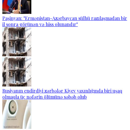
Paşinyan: "Ermənistan-Azərbaycan sülhü razılaşmadan bir
il sonra görünən və hiss olunandır"
Rusiyanın endirdiyi zərbələr Kiyev yaxınlığında biri uşaq
olmaqla üç nəfərin ölümünə səbəb olub