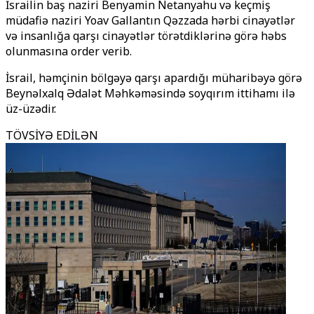
İsrailin baş naziri Benyamin Netanyahu və keçmiş
müdafiə naziri Yoav Gallantın Qəzzada hərbi cinayətlər
və insanlığa qarşı cinayətlər törətdiklərinə görə həbs
olunmasına order verib.
İsrail, həmçinin bölgəyə qarşı apardığı müharibəyə görə
Beynəlxalq Ədalət Məhkəməsində soyqırım ittihamı ilə
üz-üzədir.
TÖVSİYƏ EDİLƏN