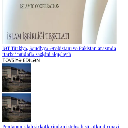
İƏT Türkiyə, Səudiyyə Ərəbistanı və Pakistan arasında
"tarixi" müdafiə sazişini alqışlayıb
TÖVSİYƏ EDİLƏN
Pentaqon silah şirkətlərindən istehsalı sürətləndirməyi