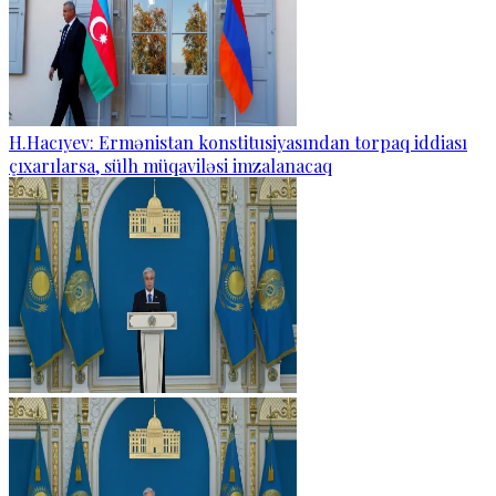
H.Hacıyev: Ermənistan konstitusiyasından torpaq iddiası
çıxarılarsa, sülh müqaviləsi imzalanacaq