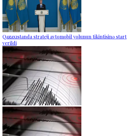
Qazaxıstanda strateji avtomobil yolunun tikintisinə start
verildi