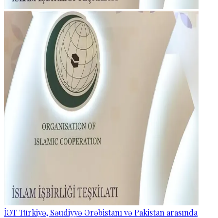
İƏT Türkiyə, Səudiyyə Ərəbistanı və Pakistan arasında