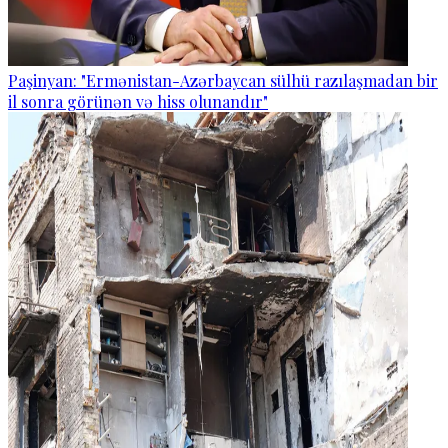
Paşinyan: "Ermənistan-Azərbaycan sülhü razılaşmadan bir
il sonra görünən və hiss olunandır"