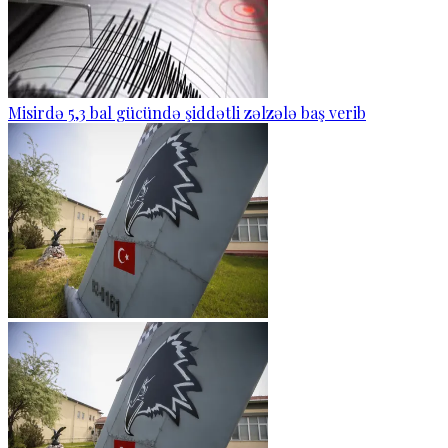
Misirdə 5,3 bal gücündə şiddətli zəlzələ baş verib