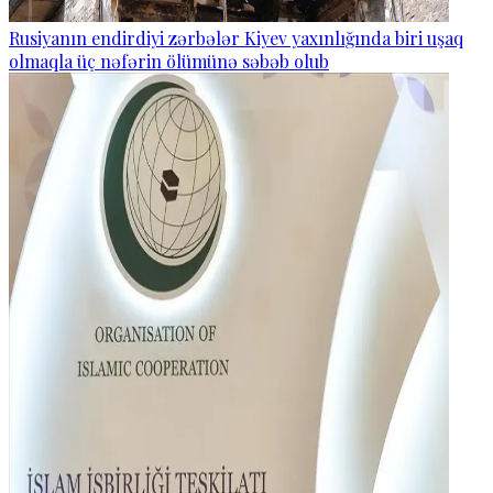
Rusiyanın endirdiyi zərbələr Kiyev yaxınlığında biri uşaq
olmaqla üç nəfərin ölümünə səbəb olub