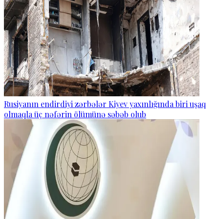
Rusiyanın endirdiyi zərbələr Kiyev yaxınlığında biri uşaq
olmaqla üç nəfərin ölümünə səbəb olub