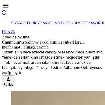
SİYASƏT
TÜRKİYƏ
MƏDƏNİYYƏT
PUBLİSİSTİKA
ŞƏRH
DÜNYA
2 dəqiqə oxuma
Ümumdünya Səhiyyə Təşkilatının rəhbəri İsraili
mərhəmətli olmağa çağırıb
"İnsanların necə əziyyət çəkdiyini təsəvvür edə bilərsiniz.
Yeməkdən silah kimi istifadə etmək həqiqətən yanlışdır.
Tibbi ləvazimatlardan silah kimi istifadə etmək də
həqiqətən yanlışdır," - deyə Tedros Adhanom Qebreyesus
vurğulayıb
Paylaş