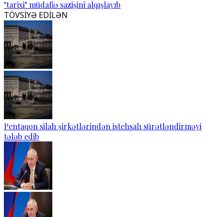
"tarixi" müdafiə sazişini alqışlayıb
TÖVSİYƏ EDİLƏN
Pentaqon silah şirkətlərindən istehsalı sürətləndirməyi
tələb edib