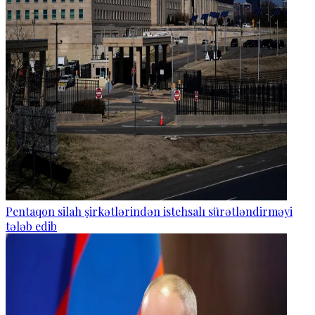
Pentaqon silah şirkətlərindən istehsalı sürətləndirməyi
tələb edib