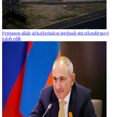
Pentaqon silah şirkətlərindən istehsalı sürətləndirməyi
tələb edib