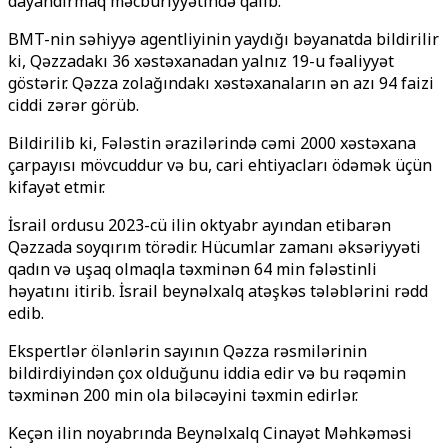
dayandırmaq məcburiyyətində qalıb.
BMT-nin səhiyyə agentliyinin yaydığı bəyanatda bildirilir
ki, Qəzzadakı 36 xəstəxanadan yalnız 19-u fəaliyyət
göstərir. Qəzza zolağındakı xəstəxanaların ən azı 94 faizi
ciddi zərər görüb.
Bildirilib ki, Fələstin ərazilərində cəmi 2000 xəstəxana
çarpayısı mövcuddur və bu, cari ehtiyacları ödəmək üçün
kifayət etmir.
İsrail ordusu 2023-cü ilin oktyabr ayından etibarən
Qəzzada soyqırım törədir. Hücumlar zamanı əksəriyyəti
qadın və uşaq olmaqla təxminən 64 min fələstinli
həyatını itirib. İsrail beynəlxalq atəşkəs tələblərini rədd
edib.
Ekspertlər ölənlərin sayının Qəzza rəsmilərinin
bildirdiyindən çox olduğunu iddia edir və bu rəqəmin
təxminən 200 min ola biləcəyini təxmin edirlər.
Keçən ilin noyabrında Beynəlxalq Cinayət Məhkəməsi