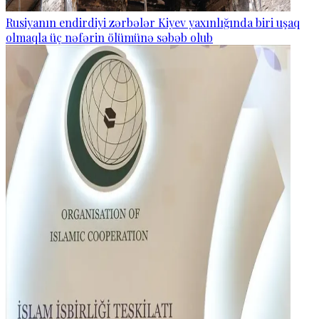
Rusiyanın endirdiyi zərbələr Kiyev yaxınlığında biri uşaq
olmaqla üç nəfərin ölümünə səbəb olub