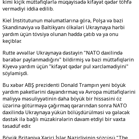
kimi kiçik müttəfiqlərlə müqayisədə kifayət qədər töhfə
vermədiyi iddia edilib.
Kiel İnstitutunun məlumatlarına görə, Polşa və bəzi
Skandinaviya və Baltikyanı ölkələri Ukraynaya hərbi
yardım üçün tövsiyə olunan həddə çatıb və ya onu
keçiblər.
Rutte əvvəllər Ukraynaya dəstəyin "NATO daxilində
bərabər paylanmadığını" bildirmiş və bəzi müttəfiqlərin
Kiyevə yardım üçün "kifayət qədər pul xərcləmədiyini"
söyləmişdi.
Bu xəbər ABŞ prezidenti Donald Trampın yeni böyük
yardım paketlərini dayandırmaq və Avropa müttəfiqlərini
maliyyə məsuliyyətinin daha böyük bir hissəsini öz
üzərinə götürməyə çağırmaq qərarından sonra NATO
daxilində Ukraynaya yükün bölüşdürülməsi və gələcək
dəstək ilə bağlı müzakirələrin davam etdiyi bir vaxta
təsadüf edir.
Böyük Britaniya Xarici İşlər Nazirliyinin sözçüsü "The