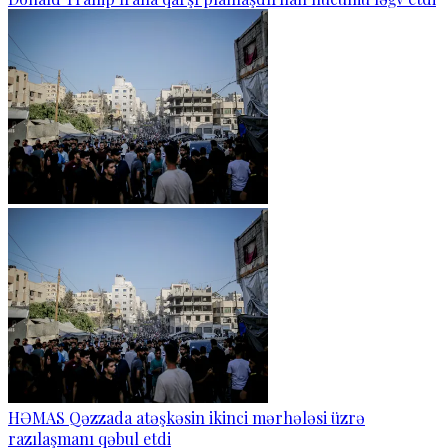
HƏMAS Qəzzada atəşkəsin ikinci mərhələsi üzrə
razılaşmanı qəbul etdi