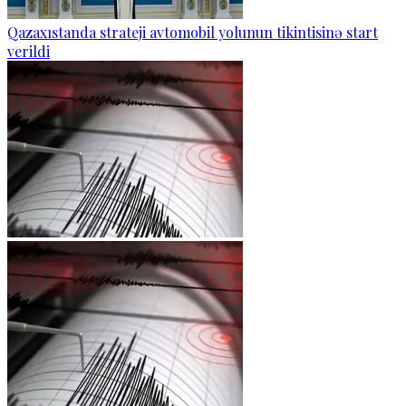
Qazaxıstanda strateji avtomobil yolunun tikintisinə start
verildi