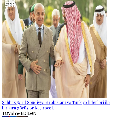
Şahbaz Şərif Səudiyyə Ərəbistanı və Türkiyə liderləri ilə
bir sıra görüşlər keçirəcək
TÖVSİYƏ EDİLƏN