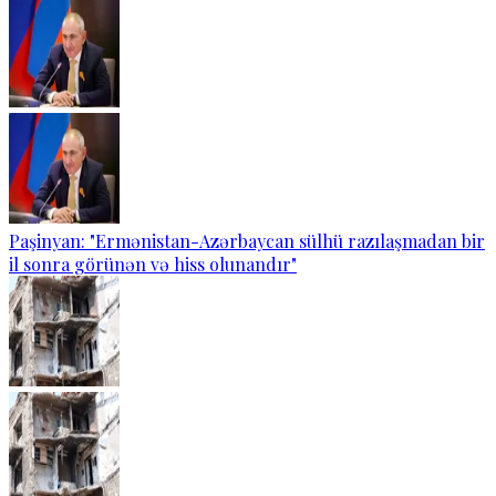
Paşinyan: "Ermənistan-Azərbaycan sülhü razılaşmadan bir
il sonra görünən və hiss olunandır"