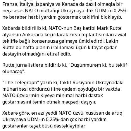
Fransa, İtaliya, İspaniya və Kanada da daxil olmaqla bir
neçə əsas NATO müttəfiqi Ukraynaya illik ÜDM-in 0,25%-
nə bərabər hərbi yardım göstərmək təklifini bloklayıb.
Xəbərdə bildirilib ki, NATO-nun Baş katibi Mark Rutte
alyansın Ankarada keçiriləcək zirvə toplantısından əvvəl
təkliflə bağlı konsensusa gəlməyə ümid edirdi. Lakin
Rutte bu həftə planın irəliləməsi üçün kifayət qədər
dəstəyin olmadığını etiraf edib.
Rutte jurnalistlərə bildirib ki, "Düşünmürəm ki, bu təklif
olunacaq".
"The Telegraph" yazıb ki, təklif Rusiyanın Ukraynadakı
müharibəsi dördüncü ilinə qədəm qoyduğu bir vaxtda
NATO üzvlərinin Kiyevə minimal hərbi dəstək
göstərməsini təmin etmək məqsədi daşıyır.
Xəbərə görə, ən azı yeddi NATO üzvü, xüsusən də artıq
Ukraynaya ÜDM-in 0,25%-dən çox hərbi yardım
göstərənlər təşəbbüsü dəstəkləyiblər.