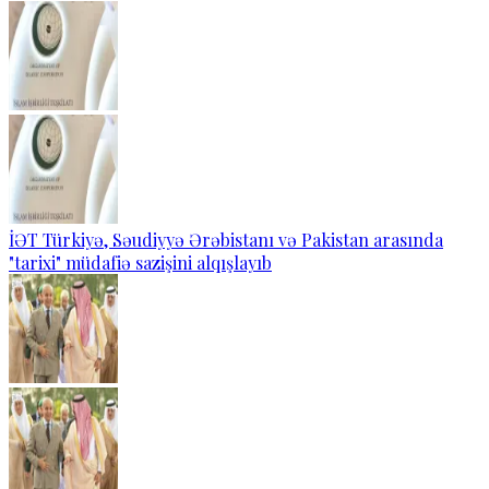
İƏT Türkiyə, Səudiyyə Ərəbistanı və Pakistan arasında
"tarixi" müdafiə sazişini alqışlayıb