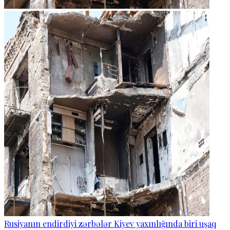
Rusiyanın endirdiyi zərbələr Kiyev yaxınlığında biri uşaq