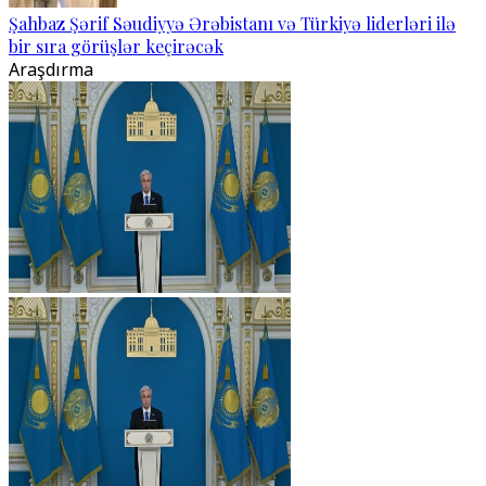
Şahbaz Şərif Səudiyyə Ərəbistanı və Türkiyə liderləri ilə
bir sıra görüşlər keçirəcək
Araşdırma