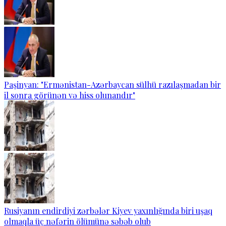
Paşinyan: "Ermənistan-Azərbaycan sülhü razılaşmadan bir
il sonra görünən və hiss olunandır"
Rusiyanın endirdiyi zərbələr Kiyev yaxınlığında biri uşaq
olmaqla üç nəfərin ölümünə səbəb olub