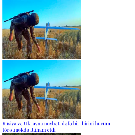
Rusiya və Ukrayna növbəti dəfə bir-birini hücum
törətməkdə ittiham etdi