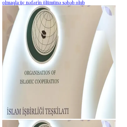
olmaqla üç nəfərin ölümünə səbəb olub