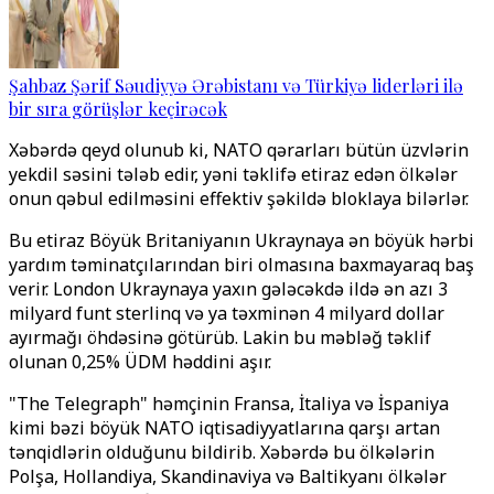
Şahbaz Şərif Səudiyyə Ərəbistanı və Türkiyə liderləri ilə
bir sıra görüşlər keçirəcək
Xəbərdə qeyd olunub ki, NATO qərarları bütün üzvlərin
yekdil səsini tələb edir, yəni təklifə etiraz edən ölkələr
onun qəbul edilməsini effektiv şəkildə bloklaya bilərlər.
Bu etiraz Böyük Britaniyanın Ukraynaya ən böyük hərbi
yardım təminatçılarından biri olmasına baxmayaraq baş
verir. London Ukraynaya yaxın gələcəkdə ildə ən azı 3
milyard funt sterlinq və ya təxminən 4 milyard dollar
ayırmağı öhdəsinə götürüb. Lakin bu məbləğ təklif
olunan 0,25% ÜDM həddini aşır.
"The Telegraph" həmçinin Fransa, İtaliya və İspaniya
kimi bəzi böyük NATO iqtisadiyyatlarına qarşı artan
tənqidlərin olduğunu bildirib. Xəbərdə bu ölkələrin
Polşa, Hollandiya, Skandinaviya və Baltikyanı ölkələr