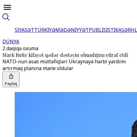
SİYASƏT
TÜRKİYƏ
MƏDƏNİYYƏT
PUBLİSİSTİKA
ŞƏRH
DÜNYA
2 dəqiqə oxuma
Mark Rutte kifayət qədər dəstəyin olmadığını etiraf etdi
NATO-nun əsas müttəfiqləri Ukraynaya hərbi yardımı
artırmaq planına mane oldular
Paylaş