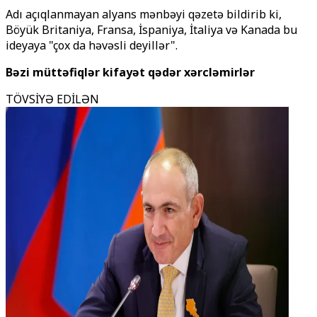
Adı açıqlanmayan alyans mənbəyi qəzetə bildirib ki,
Böyük Britaniya, Fransa, İspaniya, İtaliya və Kanada bu
ideyaya "çox da həvəsli deyillər".
Bəzi müttəfiqlər kifayət qədər xərcləmirlər
TÖVSİYƏ EDİLƏN