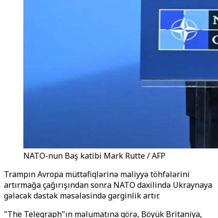
NATO-nun Baş katibi Mark Rutte / AFP
Trampın Avropa müttəfiqlərinə maliyyə töhfələrini
artırmağa çağırışından sonra NATO daxilində Ukraynaya
gələcək dəstək məsələsində gərginlik artır.
"The Telegraph"ın məlumatına görə, Böyük Britaniya,