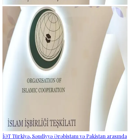
İƏT Türkiyə, Səudiyyə Ərəbistanı və Pakistan arasında