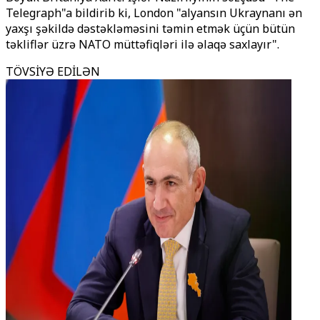
Telegraph"a bildirib ki, London "alyansın Ukraynanı ən
yaxşı şəkildə dəstəkləməsini təmin etmək üçün bütün
təkliflər üzrə NATO müttəfiqləri ilə əlaqə saxlayır".
TÖVSİYƏ EDİLƏN