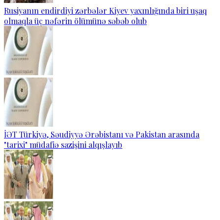
Rusiyanın endirdiyi zərbələr Kiyev yaxınlığında biri uşaq
olmaqla üç nəfərin ölümünə səbəb olub
İƏT Türkiyə, Səudiyyə Ərəbistanı və Pakistan arasında
"tarixi" müdafiə sazişini alqışlayıb