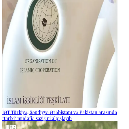
İƏT Türkiyə, Səudiyyə Ərəbistanı və Pakistan arasında
"tarixi" müdafiə sazişini alqışlayıb