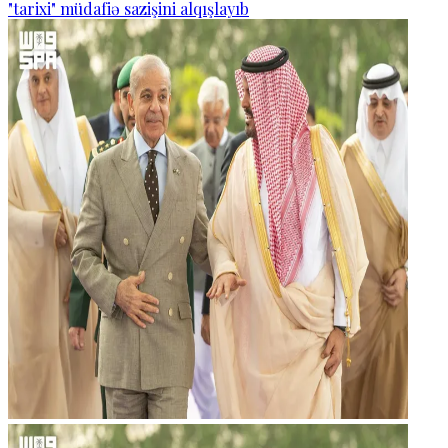
"tarixi" müdafiə sazişini alqışlayıb