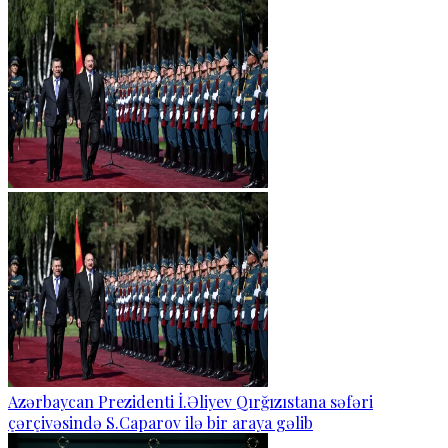
Azərbaycan Prezidenti İ.Əliyev Qırğızıstana səfəri
çərçivəsində S.Caparov ilə bir araya gəlib