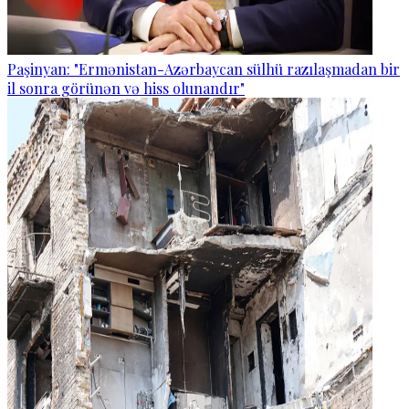
Paşinyan: "Ermənistan-Azərbaycan sülhü razılaşmadan bir
il sonra görünən və hiss olunandır"