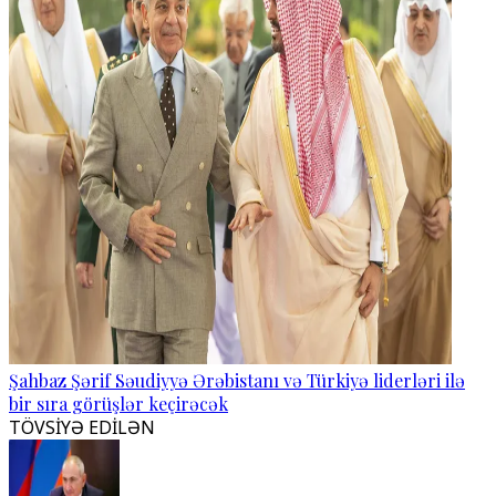
Şahbaz Şərif Səudiyyə Ərəbistanı və Türkiyə liderləri ilə
bir sıra görüşlər keçirəcək
TÖVSİYƏ EDİLƏN