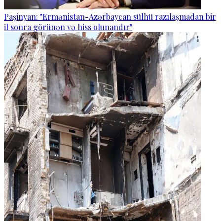
Paşinyan: "Ermənistan-Azərbaycan sülhü razılaşmadan bir
il sonra görünən və hiss olunandır"