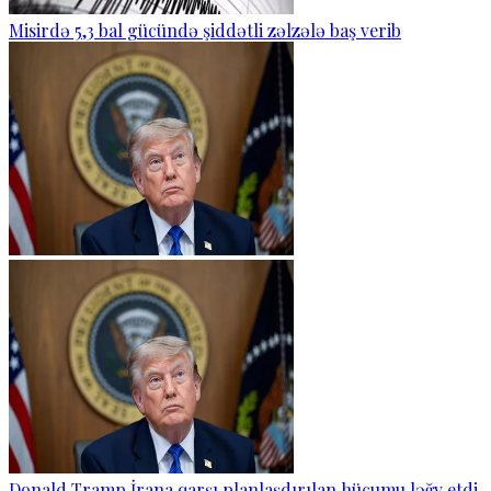
Misirdə 5,3 bal gücündə şiddətli zəlzələ baş verib
Donald Tramp İrana qarşı planlaşdırılan hücumu ləğv etdi