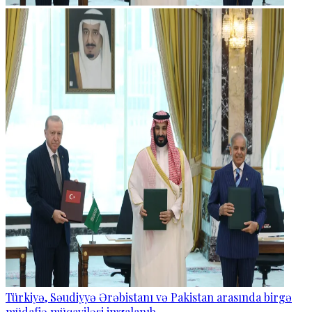
Türkiyə, Səudiyyə Ərəbistanı və Pakistan arasında birgə
müdafiə müqaviləsi imzalanıb