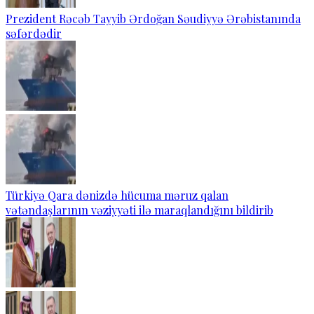
Prezident Rəcəb Tayyib Ərdoğan Səudiyyə Ərəbistanında
səfərdədir
Türkiyə Qara dənizdə hücuma məruz qalan
vətəndaşlarının vəziyyəti ilə maraqlandığını bildirib