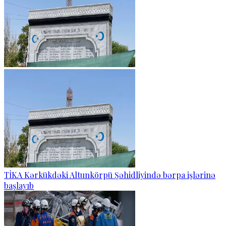
TİKA Kərkükdəki Altunkörpü Şəhidliyində bərpa işlərinə
başlayıb