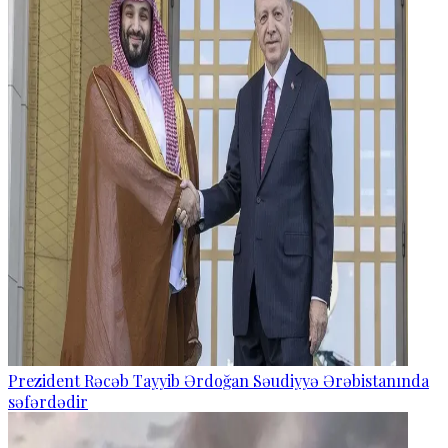
Prezident Rəcəb Tayyib Ərdoğan Səudiyyə Ərəbistanında
səfərdədir