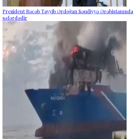
Prezident Rəcəb Tayyib Ərdoğan Səudiyyə Ərəbistanında
səfərdədir