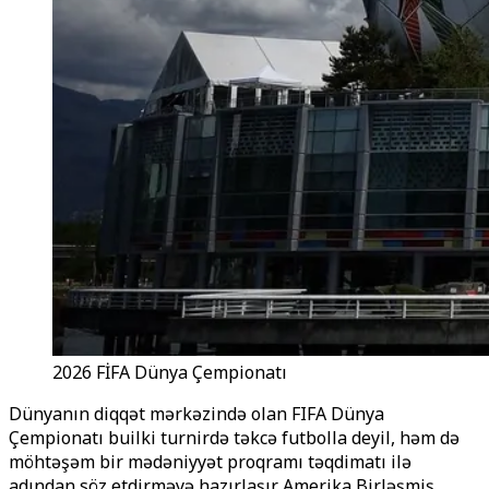
2026 FİFA Dünya Çempionatı
Dünyanın diqqət mərkəzində olan FIFA Dünya
Çempionatı builki turnirdə təkcə futbolla deyil, həm də
möhtəşəm bir mədəniyyət proqramı təqdimatı ilə
adından söz etdirməyə hazırlaşır. Amerika Birləşmiş