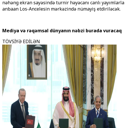
nəhəng ekran sayəsində turnir həyəcanı canlı yayımlarla
anbaan Los-Ancelesin mərkəzində nümayiş etdiriləcək.
Mediya və rəqəmsal dünyanın nəbzi burada vuracaq
TÖVSİYƏ EDİLƏN