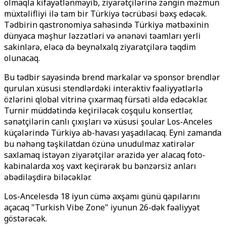
olmaqla kifayətlənməyib, ziyarətçilərinə zəngin məzmun
müxtəlifliyi ilə tam bir Türkiyə təcrübəsi bəxş edəcək.
Tədbirin qastronomiya sahəsində Türkiyə mətbəxinin
dünyaca məşhur ləzzətləri və ənənəvi təamları yerli
sakinlərə, eləcə də beynəlxalq ziyarətçilərə təqdim
olunacaq.
Bu tədbir sayəsində brend markalar və sponsor brendlər
qurulan xüsusi stendlərdəki interaktiv fəaliyyətlərlə
özlərini qlobal vitrinə çıxarmaq fürsəti əldə edəcəklər.
Turnir müddətində keçiriləcək coşqulu konsertlər,
sənətçilərin canlı çıxışları və xüsusi şoular Los-Anceles
küçələrində Türkiyə ab-havası yaşadılacaq. Eyni zamanda
bu nəhəng təşkilatdan özünə unudulmaz xatirələr
saxlamaq istəyən ziyarətçilər ərazidə yer alacaq foto-
kabinalarda xoş vaxt keçirərək bu bənzərsiz anları
əbədiləşdirə biləcəklər.
Los-Ancelesdə 18 iyun cümə axşamı günü qapılarını
açacaq "Turkish Vibe Zone" iyunun 26-dək fəaliyyət
göstərəcək.