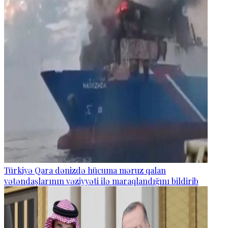
Türkiyə Qara dənizdə hücuma məruz qalan
vətəndaşlarının vəziyyəti ilə maraqlandığını bildirib