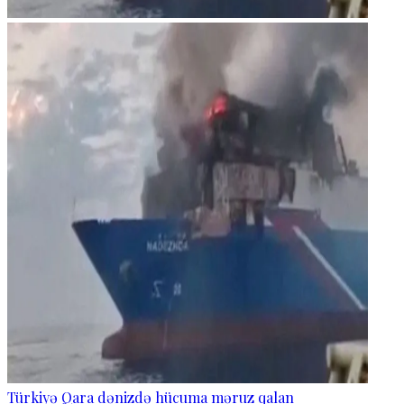
Türkiyə Qara dənizdə hücuma məruz qalan