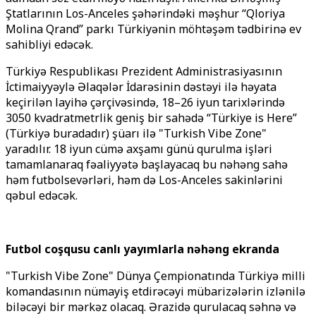
Ştatlarının Los-Anceles şəhərindəki məşhur “Qloriya
Molina Qrand” parkı Türkiyənin möhtəşəm tədbirinə ev
sahibliyi edəcək.
Türkiyə Respublikası Prezident Administrasiyasının
İctimaiyyəylə Əlaqələr İdarəsinin dəstəyi ilə həyata
keçirilən layihə çərçivəsində, 18–26 iyun tarixlərində
3050 kvadratmetrlik geniş bir sahədə “Türkiye is Here”
(Türkiyə buradadır) şüarı ilə "Turkish Vibe Zone"
yaradılır. 18 iyun cümə axşamı günü qurulma işləri
tamamlanaraq fəaliyyətə başlayacaq bu nəhəng sahə
həm futbolsevərləri, həm də Los-Anceles sakinlərini
qəbul edəcək.
Futbol coşqusu canlı yayımlarla nəhəng ekranda
"Turkish Vibe Zone" Dünya Çempionatında Türkiyə milli
komandasının nümayiş etdirəcəyi mübarizələrin izlənilə
biləcəyi bir mərkəz olacaq. Ərazidə qurulacaq səhnə və