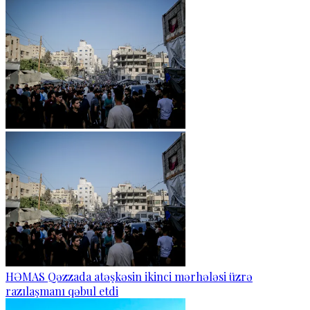
HƏMAS Qəzzada atəşkəsin ikinci mərhələsi üzrə
razılaşmanı qəbul etdi