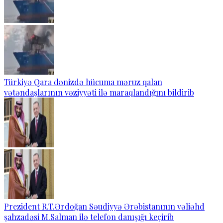
Türkiyə Qara dənizdə hücuma məruz qalan
vətəndaşlarının vəziyyəti ilə maraqlandığını bildirib
Prezident R.T.Ərdoğan Səudiyyə Ərəbistanının vəliəhd
şahzadəsi M.Salman ilə telefon danışığı keçirib