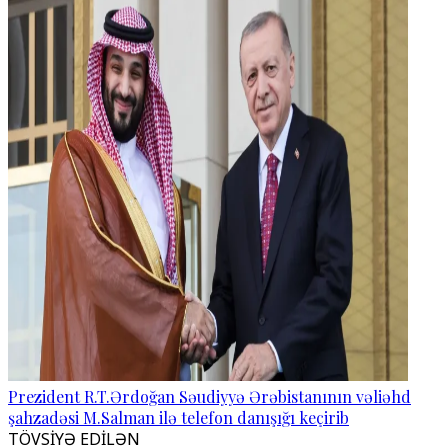
Prezident R.T.Ərdoğan Səudiyyə Ərəbistanının vəliəhd
şahzadəsi M.Salman ilə telefon danışığı keçirib
TÖVSİYƏ EDİLƏN