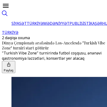
SİYASƏT
TÜRKİYƏ
MƏDƏNİYYƏT
PUBLİSİSTİKA
ŞƏRH
TÜRKİYƏ
2 dəqiqə oxuma
Dünya Çempionatı ərəfəsində Los-Ancelesdə "Turkish Vibe
Zone" turniri start götürür
"Turkish Vibe Zone" turnirində futbol coşqusu, ənənəvi
qastronomiya ləzzətləri, konsertlər yer alacaq
Paylaş