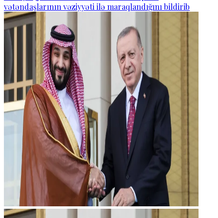
vətəndaşlarının vəziyyəti ilə maraqlandığını bildirib