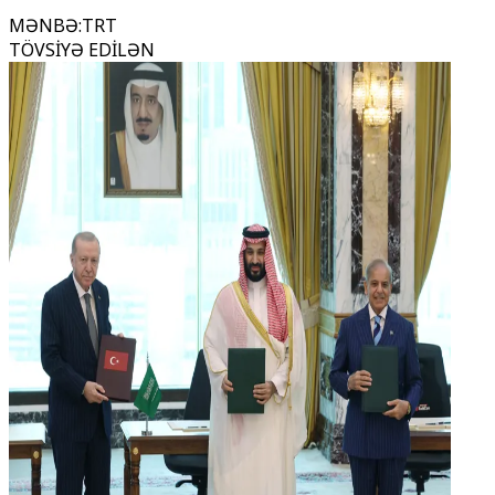
MƏNBƏ
:
TRT
TÖVSİYƏ EDİLƏN