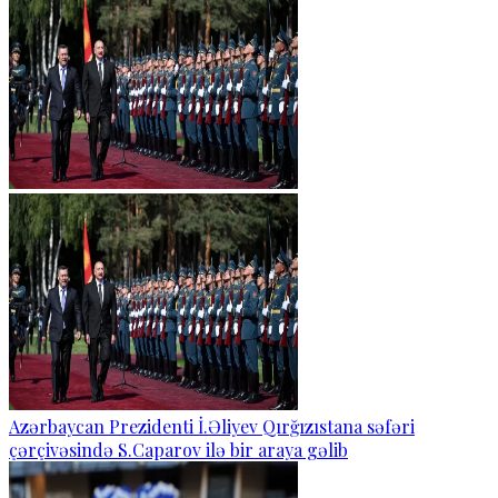
Azərbaycan Prezidenti İ.Əliyev Qırğızıstana səfəri
çərçivəsində S.Caparov ilə bir araya gəlib