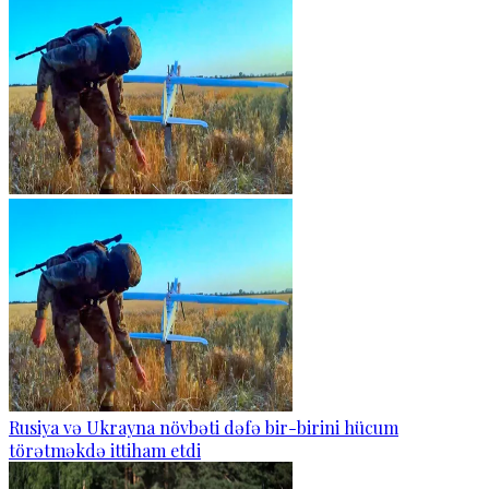
Rusiya və Ukrayna növbəti dəfə bir-birini hücum
törətməkdə ittiham etdi