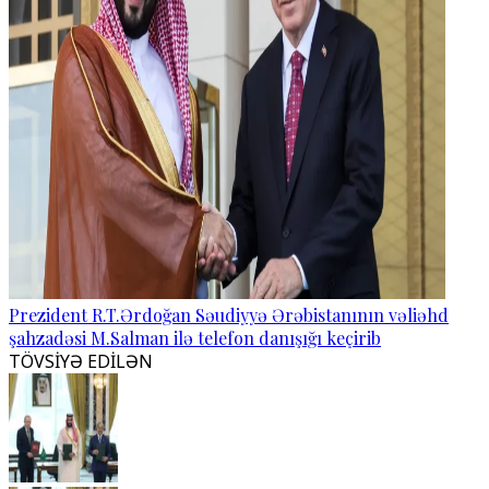
Prezident R.T.Ərdoğan Səudiyyə Ərəbistanının vəliəhd
şahzadəsi M.Salman ilə telefon danışığı keçirib
TÖVSİYƏ EDİLƏN