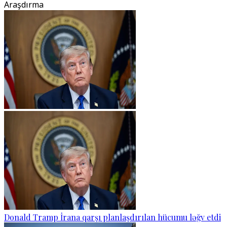
Araşdırma
Donald Tramp İrana qarşı planlaşdırılan hücumu ləğv etdi