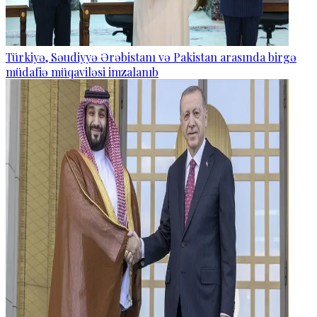
Türkiyə, Səudiyyə Ərəbistanı və Pakistan arasında birgə
müdafiə müqaviləsi imzalanıb