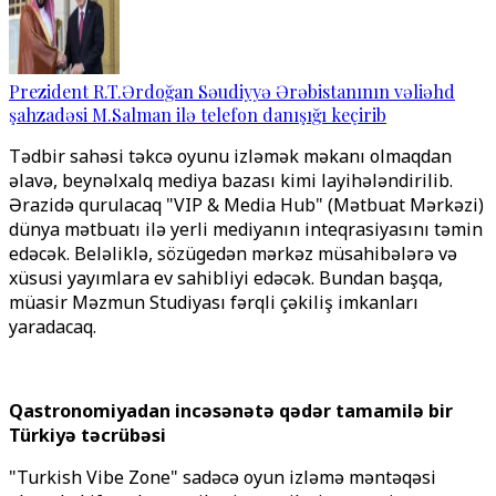
Prezident R.T.Ərdoğan Səudiyyə Ərəbistanının vəliəhd
şahzadəsi M.Salman ilə telefon danışığı keçirib
Tədbir sahəsi təkcə oyunu izləmək məkanı olmaqdan
əlavə, beynəlxalq mediya bazası kimi layihələndirilib.
Ərazidə qurulacaq "VIP & Media Hub" (Mətbuat Mərkəzi)
dünya mətbuatı ilə yerli mediyanın inteqrasiyasını təmin
edəcək. Beləliklə, sözügedən mərkəz müsahibələrə və
xüsusi yayımlara ev sahibliyi edəcək. Bundan başqa,
müasir Məzmun Studiyası fərqli çəkiliş imkanları
yaradacaq.
Qastronomiyadan incəsənətə qədər tamamilə bir
Türkiyə təcrübəsi
"Turkish Vibe Zone" sadəcə oyun izləmə məntəqəsi