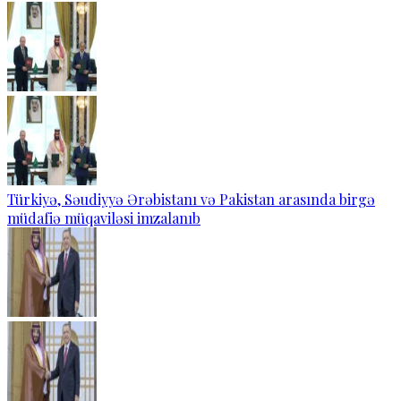
Türkiyə, Səudiyyə Ərəbistanı və Pakistan arasında birgə
müdafiə müqaviləsi imzalanıb