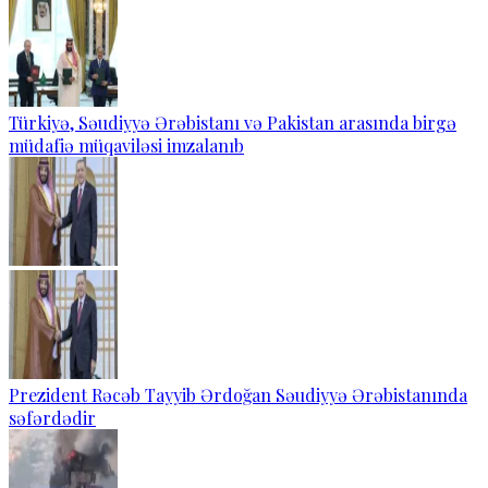
Türkiyə, Səudiyyə Ərəbistanı və Pakistan arasında birgə
müdafiə müqaviləsi imzalanıb
Prezident Rəcəb Tayyib Ərdoğan Səudiyyə Ərəbistanında
səfərdədir