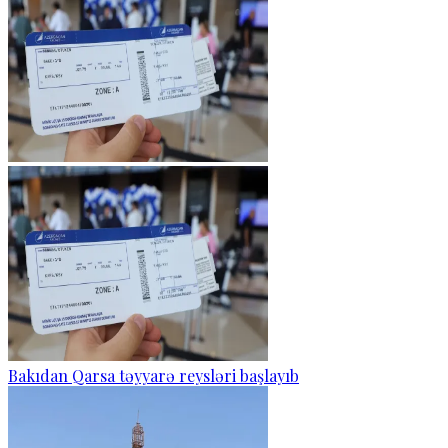
Bakıdan Qarsa təyyarə reysləri başlayıb