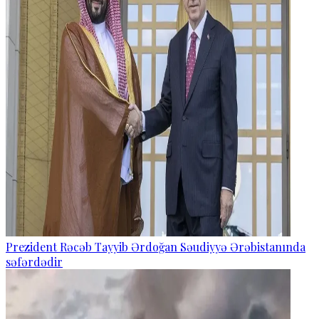
Prezident Rəcəb Tayyib Ərdoğan Səudiyyə Ərəbistanında
səfərdədir