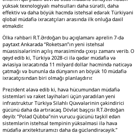
yüksək texnologiyalı məhsulları daha sürətli, daha
effektiv və daha böyük həcmdə istehsal edərək Türkiyəni
qlobal müdafiə ixracatçıları arasında ilk onluğa daxil
etməkdir.
Ölkə rəhbəri R.T.Ərdoğan bu açıqlamanı aprelin 7-də
paytaxt Ankarada “Roketsan”ın yeni istehsal
müəssisələrinin açılış mərasimində çıxışı zamanı verib. O
qeyd edib ki, Türkiyə 2028-ci ilə qədər müdafiə və
aviasiya ixracatında 11 milyard dollar həcmində nəticəyə
çatmağı və bununla da dünyanın ən böyük 10 müdafiə
ixracatçısından biri olmağı planlaşdırır.
Prezident əlavə edib ki, hava hücumundan müdafiə
sistemləri və raket layihələri üçün yaradılan yeni
infrastruktur Türkiyə Silahlı Qüvvələrinin çəkindirici
gücünü daha da artıracaq. Dövlət başçısı R.T.Ərdoğan
deyib: “Polad Qübbə”nin vurucu gücünü təşkil edən
sistemlərin istehsal tempinin yüksəlməsi ilə hava
müdafiə arxitekturamızı daha da gücləndirəcəyik.”