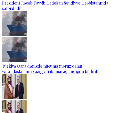
Prezident Rəcəb Tayyib Ərdoğan Səudiyyə Ərəbistanında
səfərdədir
Türkiyə Qara dənizdə hücuma məruz qalan
vətəndaşlarının vəziyyəti ilə maraqlandığını bildirib