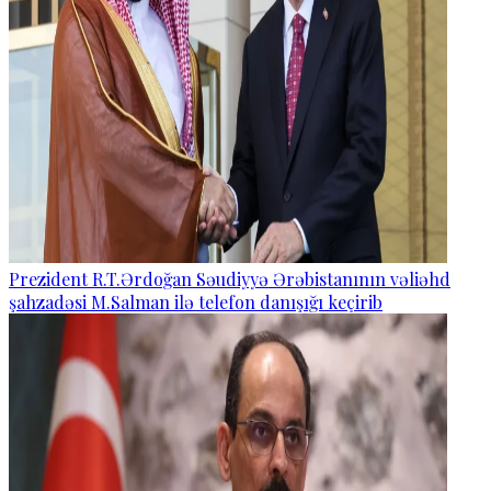
Prezident R.T.Ərdoğan Səudiyyə Ərəbistanının vəliəhd
şahzadəsi M.Salman ilə telefon danışığı keçirib