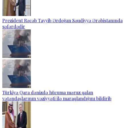
Prezident Rəcəb Tayyib Ərdoğan Səudiyyə Ərəbistanında
səfərdədir
Türkiyə Qara dənizdə hücuma məruz qalan
vətəndaşlarının vəziyyəti ilə maraqlandığını bildirib