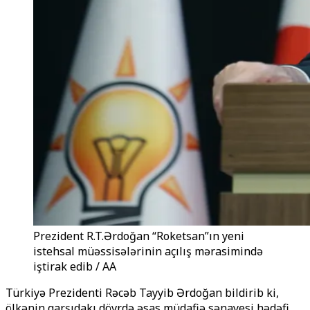
Prezident R.T.Ərdoğan “Roketsan”ın yeni
istehsal müəssisələrinin açılış mərasimində
iştirak edib / AA
Türkiyə Prezidenti Rəcəb Tayyib Ərdoğan bildirib ki,
ölkənin qarşıdakı dövrdə əsas müdafiə sənayesi hədəfi