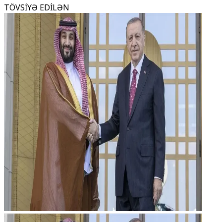
TÖVSİYƏ EDİLƏN