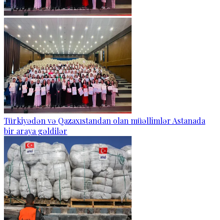
Türkiyədən və Qazaxıstandan olan müəllimlər Astanada
bir araya gəldilər