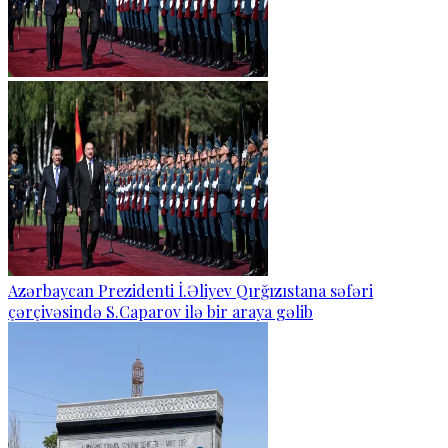
Azərbaycan Prezidenti İ.Əliyev Qırğızıstana səfəri
çərçivəsində S.Caparov ilə bir araya gəlib