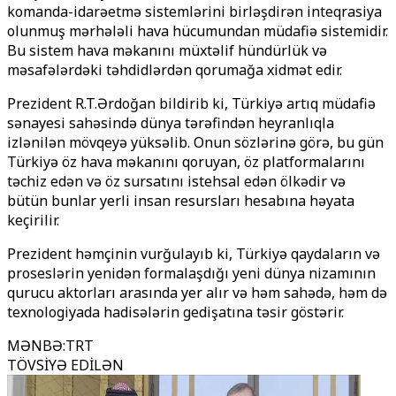
komanda-idarəetmə sistemlərini birləşdirən inteqrasiya
olunmuş mərhələli hava hücumundan müdafiə sistemidir.
Bu sistem hava məkanını müxtəlif hündürlük və
məsafələrdəki təhdidlərdən qorumağa xidmət edir.
Prezident R.T.Ərdoğan bildirib ki, Türkiyə artıq müdafiə
sənayesi sahəsində dünya tərəfindən heyranlıqla
izlənilən mövqeyə yüksəlib. Onun sözlərinə görə, bu gün
Türkiyə öz hava məkanını qoruyan, öz platformalarını
təchiz edən və öz sursatını istehsal edən ölkədir və
bütün bunlar yerli insan resursları hesabına həyata
keçirilir.
Prezident həmçinin vurğulayıb ki, Türkiyə qaydaların və
proseslərin yenidən formalaşdığı yeni dünya nizamının
qurucu aktorları arasında yer alır və həm sahədə, həm də
texnologiyada hadisələrin gedişatına təsir göstərir.
MƏNBƏ
:
TRT
TÖVSİYƏ EDİLƏN