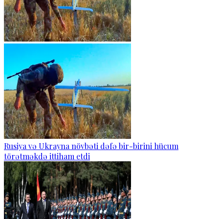
Rusiya və Ukrayna növbəti dəfə bir-birini hücum
törətməkdə ittiham etdi