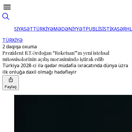
SİYASƏT
TÜRKİYƏ
MƏDƏNİYYƏT
PUBLİSİSTİKA
ŞƏRH
TÜRKİYƏ
2 dəqiqə oxuma
Prezident R.T.Ərdoğan “Roketsan”ın yeni istehsal
müəssisələrinin açılış mərasimində iştirak edib
Türkiyə 2028-ci ilə qədər müdafiə ixracatında dünya üzrə
ilk onluğa daxil olmağı hədəfləyir
Paylaş