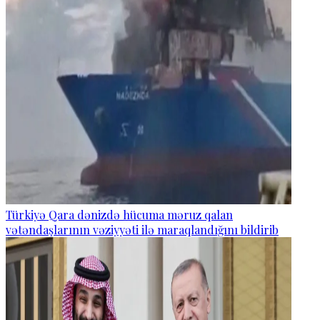
Türkiyə Qara dənizdə hücuma məruz qalan
vətəndaşlarının vəziyyəti ilə maraqlandığını bildirib