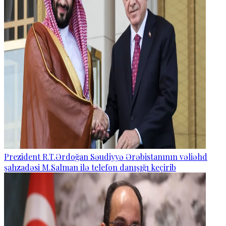
Prezident R.T.Ərdoğan Səudiyyə Ərəbistanının vəliəhd
şahzadəsi M.Salman ilə telefon danışığı keçirib