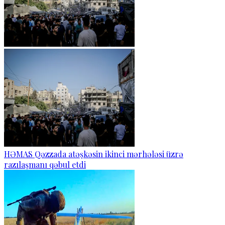
HƏMAS Qəzzada atəşkəsin ikinci mərhələsi üzrə
razılaşmanı qəbul etdi