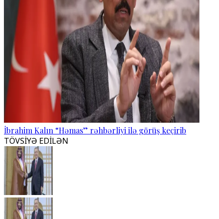
İbrahim Kalın “Həmas” rəhbərliyi ilə görüş keçirib
TÖVSİYƏ EDİLƏN