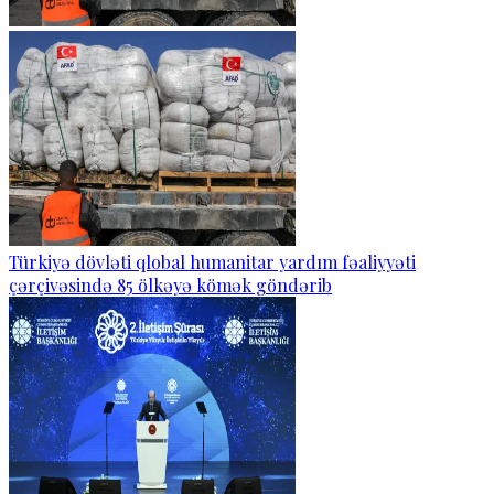
Türkiyə dövləti qlobal humanitar yardım fəaliyyəti
çərçivəsində 85 ölkəyə kömək göndərib