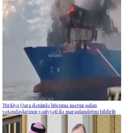
Türkiyə Qara dənizdə hücuma məruz qalan
vətəndaşlarının vəziyyəti ilə maraqlandığını bildirib