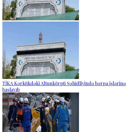
TİKA Kərkükdəki Altunkörpü Şəhidliyində bərpa işlərinə
başlayıb