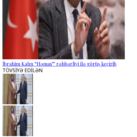
İbrahim Kalın “Həmas” rəhbərliyi ilə görüş keçirib
TÖVSİYƏ EDİLƏN