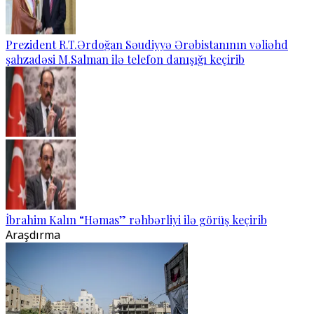
Prezident R.T.Ərdoğan Səudiyyə Ərəbistanının vəliəhd
şahzadəsi M.Salman ilə telefon danışığı keçirib
İbrahim Kalın “Həmas” rəhbərliyi ilə görüş keçirib
Araşdırma