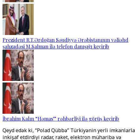
Prezident R.T.Ərdoğan Səudiyyə Ərəbistanının vəliəhd
şahzadəsi M.Salman ilə telefon danışığı keçirib
İbrahim Kalın “Həmas” rəhbərliyi ilə görüş keçirib
Qeyd edək ki, “Polad Qübbə” Türkiyənin yerli imkanlarla
inkişaf etdirdiyi radar, raket, elektron müharibə və