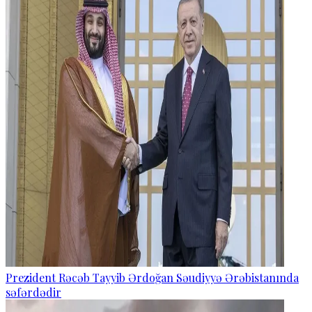
Prezident Rəcəb Tayyib Ərdoğan Səudiyyə Ərəbistanında
səfərdədir