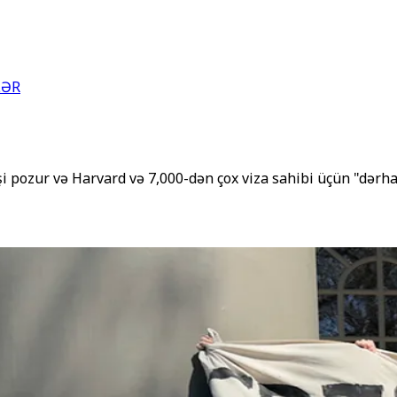
LƏR
 pozur və Harvard və 7,000-dən çox viza sahibi üçün "dərhal 