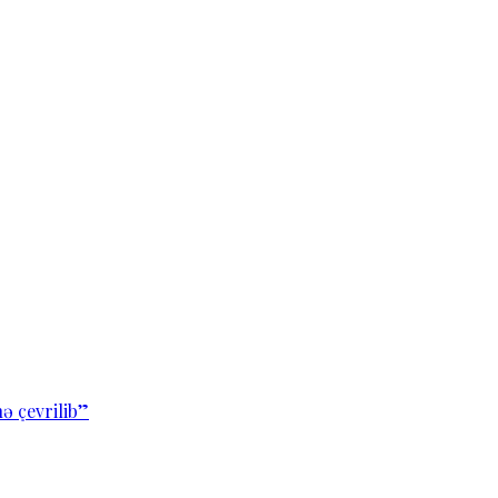
ə çevrilib”