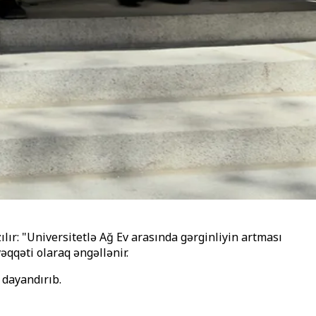
r: "Universitetlə Ağ Ev arasında gərginliyin artması
qqəti olaraq əngəllənir.
 dayandırıb.