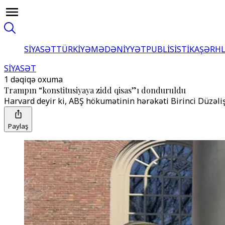
SİYASƏT
TÜRKİYƏ
MƏDƏNİYYƏT
PUBLİSİSTİKA
ŞƏRH
SİYASƏT
1 dəqiqə oxuma
Trampın “konstitusiyaya zidd qisas”ı donduruldu
Harvard deyir ki, ABŞ hökumətinin hərəkəti Birinci Düzəlişi
Paylaş