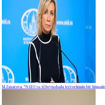
M.Zaxarova: “NATO və Aİ beynəlxalq terrorizmin bir hissəsin