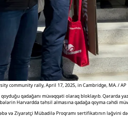
ity community rally, April 17, 2025, in Cambridge, MA. / AP
yduğu qadağanı müvəqqəti olaraq bloklayıb. Qərarda yazılı
bələrin Harvardda təhsil almasına qadağa qoyma cəhdi müvə
ə və Ziyarətçi Mübadilə Proqramı sertifikatının ləğvini də