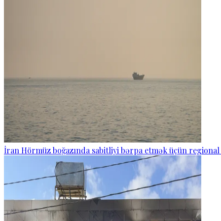
İran Hörmüz boğazında sabitliyi bərpa etmək üçün regional 