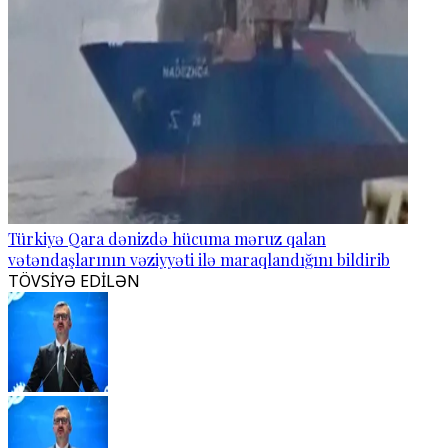
Türkiyə Qara dənizdə hücuma məruz qalan
vətəndaşlarının vəziyyəti ilə maraqlandığını bildirib
TÖVSİYƏ EDİLƏN