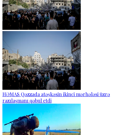
HƏMAS Qəzzada atəşkəsin ikinci mərhələsi üzrə
razılaşmanı qəbul etdi