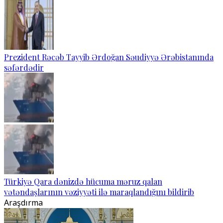
Prezident Rəcəb Tayyib Ərdoğan Səudiyyə Ərəbistanında
səfərdədir
Türkiyə Qara dənizdə hücuma məruz qalan
vətəndaşlarının vəziyyəti ilə maraqlandığını bildirib
Araşdırma