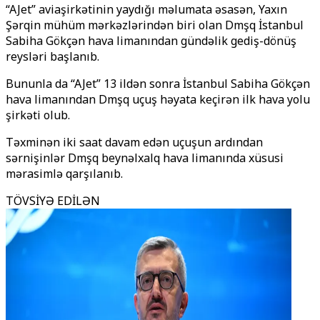
“AJet” aviaşirkətinin yaydığı məlumata əsasən, Yaxın
Şərqin mühüm mərkəzlərindən biri olan Dәmәşqә İstanbul
Sabiha Gökçən hava limanından gündəlik gediş-dönüş
reysləri başlanıb.
Bununla da “AJet” 13 ildən sonra İstanbul Sabiha Gökçən
hava limanından Dәmәşqә uçuş həyata keçirən ilk hava yolu
şirkəti olub.
Təxminən iki saat davam edən uçuşun ardından
sərnişinlər Dәmәşq beynəlxalq hava limanında xüsusi
mərasimlə qarşılanıb.
TÖVSİYƏ EDİLƏN