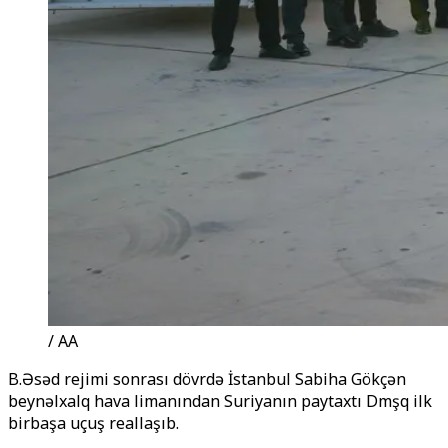
/ AA
B.Əsəd rejimi sonrası dövrdə İstanbul Sabiha Gökçən
beynəlxalq hava limanından Suriyanın paytaxtı Dәmәşqә ilk
birbaşa uçuş reallaşıb.