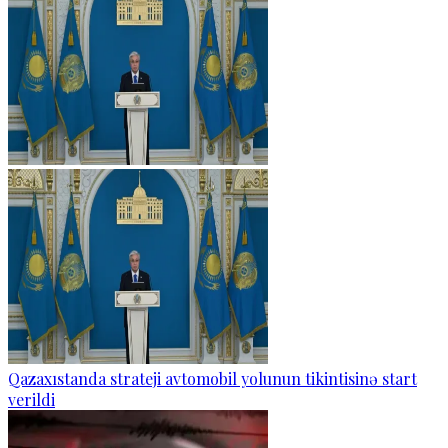
Qazaxıstanda strateji avtomobil yolunun tikintisinə start
verildi