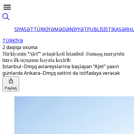
SİYASƏT
TÜRKİYƏ
MƏDƏNİYYƏT
PUBLİSİSTİKA
ŞƏRH
TÜRKİYƏ
2 dəqiqə oxuma
Türkiyənin “AJet” aviaşirkəti İstanbul–Dәmәşq marşrutu
üzrə ilk uçuşunu həyata keçirib
İstanbul–Dәmәşq aviareyslərinə başlayan “AJet” yaxın
günlərdə Ankara–Dәmәşq xəttini də istifadəyə verəcək
Paylaş