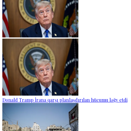
Donald Tramp İrana qarşı planlaşdırılan hücumu ləğv etdi