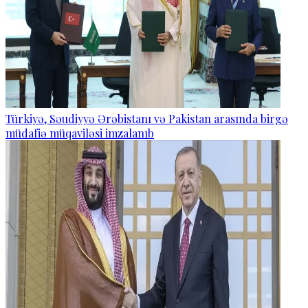
Türkiyə, Səudiyyə Ərəbistanı və Pakistan arasında birgə
müdafiə müqaviləsi imzalanıb