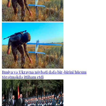
Rusiya və Ukrayna növbəti dəfə bir-birini hücum
törətməkdə ittiham etdi