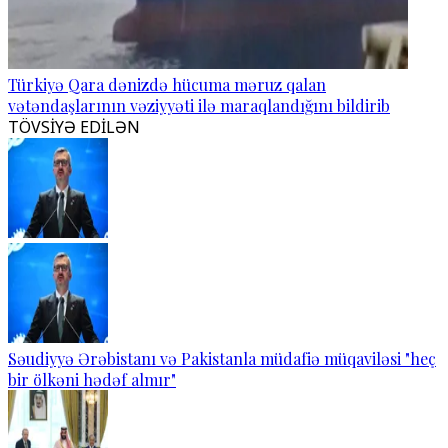
Türkiyə Qara dənizdə hücuma məruz qalan
vətəndaşlarının vəziyyəti ilə maraqlandığını bildirib
TÖVSİYƏ EDİLƏN
Səudiyyə Ərəbistanı və Pakistanla müdafiə müqaviləsi "heç
bir ölkəni hədəf almır"