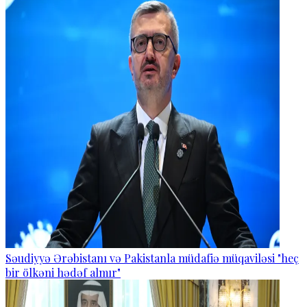
Səudiyyə Ərəbistanı və Pakistanla müdafiə müqaviləsi "heç
bir ölkəni hədəf almır"