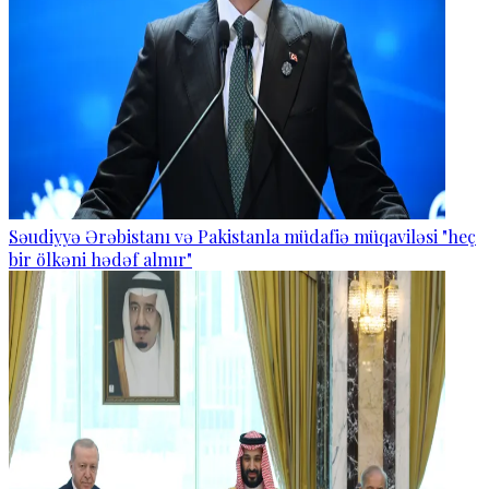
Səudiyyə Ərəbistanı və Pakistanla müdafiə müqaviləsi "heç
bir ölkəni hədəf almır"