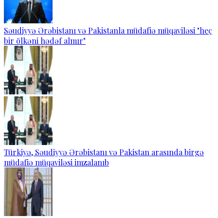
Səudiyyə Ərəbistanı və Pakistanla müdafiə müqaviləsi "heç
bir ölkəni hədəf almır"
Türkiyə, Səudiyyə Ərəbistanı və Pakistan arasında birgə
müdafiə müqaviləsi imzalanıb