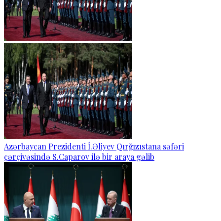
Azərbaycan Prezidenti İ.Əliyev Qırğızıstana səfəri
çərçivəsində S.Caparov ilə bir araya gəlib