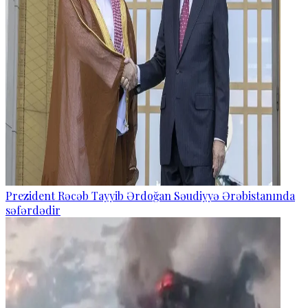
Prezident Rəcəb Tayyib Ərdoğan Səudiyyə Ərəbistanında
səfərdədir