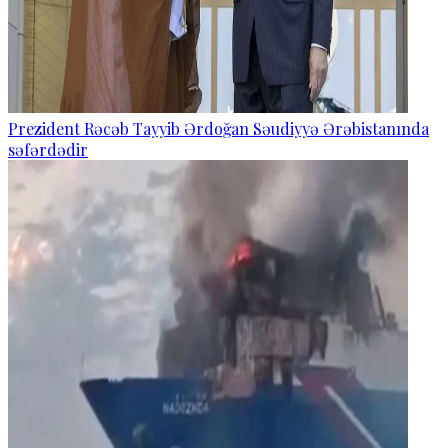
Prezident Rəcəb Tayyib Ərdoğan Səudiyyə Ərəbistanında
səfərdədir