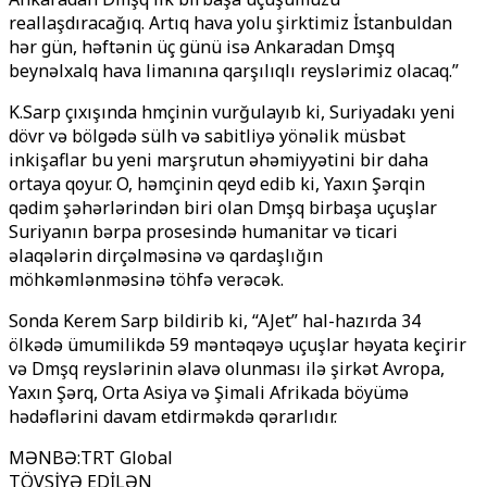
reallaşdıracağıq. Artıq hava yolu şirkәtimiz İstanbuldan
hər gün, həftənin üç günü isə Ankaradan Dәmәşq
beynəlxalq hava limanına qarşılıqlı reyslərimiz olacaq.”
K.Sarp çıxışında hәmçinin vurğulayıb ki, Suriyadakı yeni
dövr və bölgədə sülh və sabitliyə yönəlik müsbət
inkişaflar bu yeni marşrutun əhəmiyyətini bir daha
ortaya qoyur. O, həmçinin qeyd edib ki, Yaxın Şərqin
qədim şəhərlərindən biri olan Dәmәşqә birbaşa uçuşlar
Suriyanın bərpa prosesində humanitar və ticari
əlaqələrin dirçəlməsinə və qardaşlığın
möhkəmlənməsinə töhfə verəcək.
Sonda Kerem Sarp bildirib ki, “AJet” hal-hazırda 34
ölkədə ümumilikdə 59 məntəqəyə uçuşlar həyata keçirir
və Dәmәşq reyslərinin əlavə olunması ilə şirkət Avropa,
Yaxın Şərq, Orta Asiya və Şimali Afrikada böyümə
hədəflərini davam etdirməkdə qərarlıdır.
MƏNBƏ
:
TRT Global
TÖVSİYƏ EDİLƏN