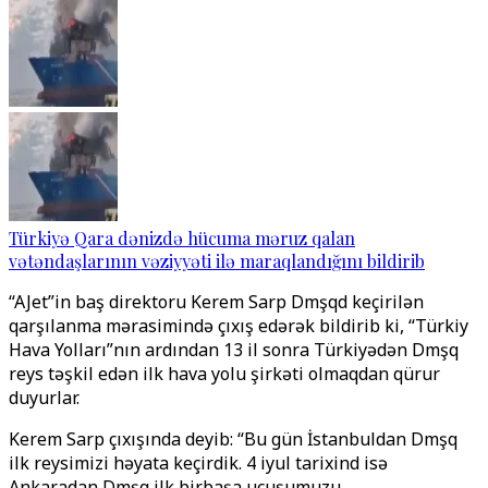
Türkiyə Qara dənizdə hücuma məruz qalan
vətəndaşlarının vəziyyəti ilə maraqlandığını bildirib
“AJet”in baş direktoru Kerem Sarp Dәmәşqdә keçirilən
qarşılanma mərasimində çıxış edərək bildirib ki, “Türkiyә
Hava Yolları”nın ardından 13 il sonra Türkiyədən Dәmәşqә
reys təşkil edən ilk hava yolu şirkəti olmaqdan qürur
duyurlar.
Kerem Sarp çıxışında deyib: “Bu gün İstanbuldan Dәmәşqә
ilk reysimizi həyata keçirdik. 4 iyul tarixindә isə
Ankaradan Dәmәşqә ilk birbaşa uçuşumuzu