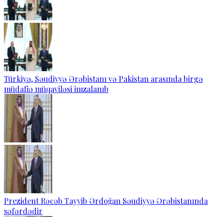
Türkiyə, Səudiyyə Ərəbistanı və Pakistan arasında birgə
müdafiə müqaviləsi imzalanıb
Prezident Rəcəb Tayyib Ərdoğan Səudiyyə Ərəbistanında
səfərdədir