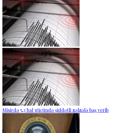
Misirdə 5,3 bal gücündə şiddətli zəlzələ baş verib