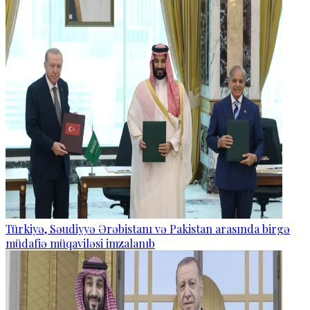
Türkiyə, Səudiyyə Ərəbistanı və Pakistan arasında birgə
müdafiə müqaviləsi imzalanıb