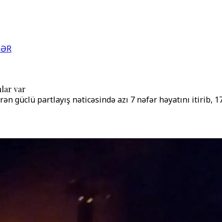
LƏR
lar var
güclü partlayış nəticəsində azı 7 nəfər həyatını itirib, 17