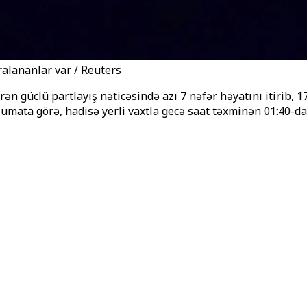
ralananlar var / Reuters
üclü partlayış nəticəsində azı 7 nəfər həyatını itirib, 17 
umata görə, hadisə yerli vaxtla gecə saat təxminən 01:40-da