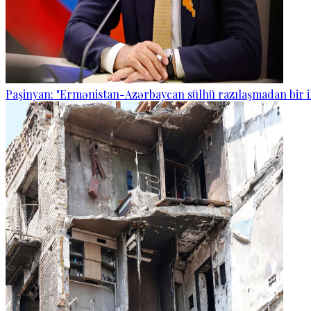
Paşinyan: "Ermənistan-Azərbaycan sülhü razılaşmadan bir i