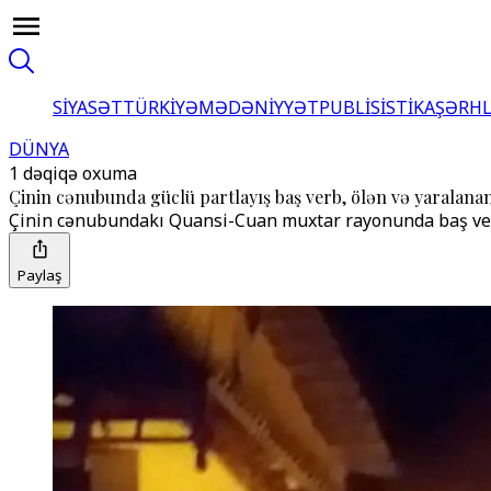
SİYASƏT
TÜRKİYƏ
MƏDƏNİYYƏT
PUBLİSİSTİKA
ŞƏRH
DÜNYA
1 dəqiqə oxuma
Çinin cənubunda güclü partlayış baş verb, ölən və yaralanan
Çinin cənubundakı Quansi-Cuan muxtar rayonunda baş verən 
Paylaş