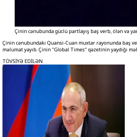
Çinin cənubunda güclü partlayış baş verb, ölən və ya
Çinin cənubundakı Quansi-Cuan muxtar rayonunda baş verən g
məlumat yayıb. Çinin "Global Times" qəzetinin yaydığı məl
TÖVSİYƏ EDİLƏN