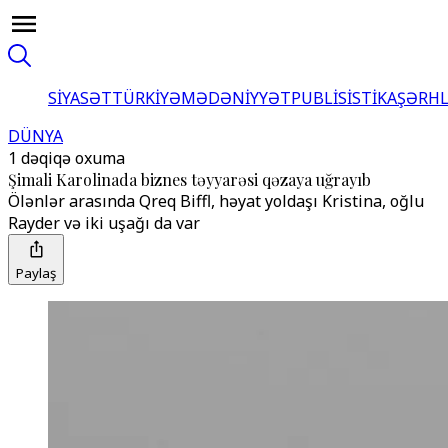
SİYASƏT
TÜRKİYƏ
MƏDƏNİYYƏT
PUBLİSİSTİKA
ŞƏRH
DÜNYA
1 dəqiqə oxuma
Şimali Karolinada biznes təyyarəsi qəzaya uğrayıb
Ölənlər arasında Qreq Biffl, həyat yoldaşı Kristina, oğlu
Rayder və iki uşağı da var
Paylaş