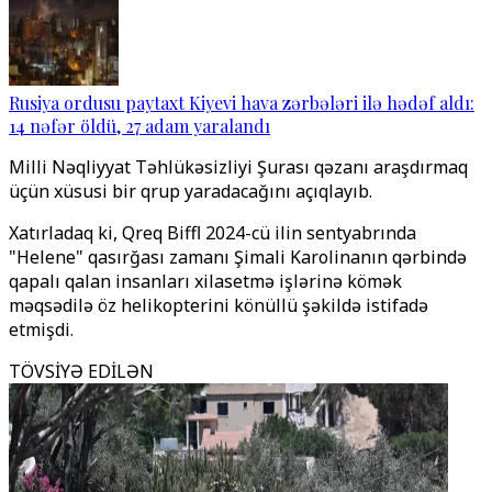
Rusiya ordusu paytaxt Kiyevi hava zərbələri ilə hədəf aldı:
14 nəfər öldü, 27 adam yaralandı
Milli Nəqliyyat Təhlükəsizliyi Şurası qəzanı araşdırmaq
üçün xüsusi bir qrup yaradacağını açıqlayıb.
Xatırladaq ki, Qreq Biffl 2024-cü ilin sentyabrında
"Helene" qasırğası zamanı Şimali Karolinanın qərbində
qapalı qalan insanları xilasetmə işlərinə kömək
məqsədilə öz helikopterini könüllü şəkildə istifadə
etmişdi.
TÖVSİYƏ EDİLƏN