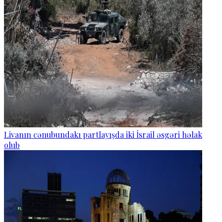
Livanın cənubundakı partlayışda iki İsrail əsgəri həlak
olub