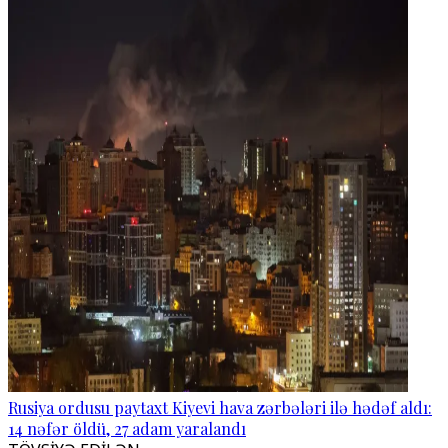
Rusiya ordusu paytaxt Kiyevi hava zərbələri ilə hədəf aldı:
14 nəfər öldü, 27 adam yaralandı