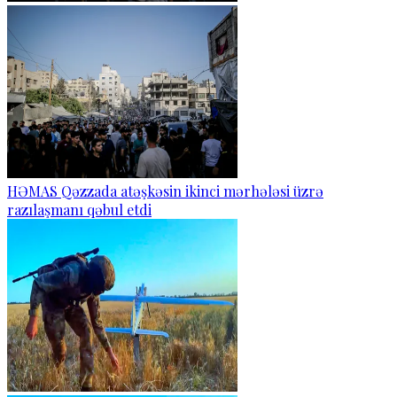
HƏMAS Qəzzada atəşkəsin ikinci mərhələsi üzrə
razılaşmanı qəbul etdi