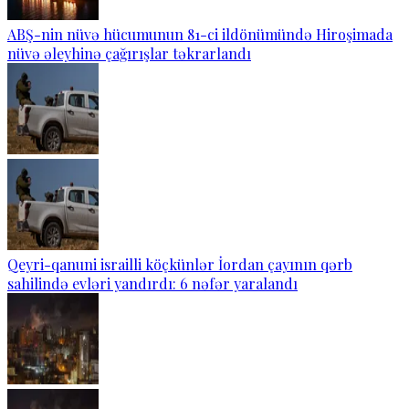
ABŞ-nin nüvə hücumunun 81-ci ildönümündə Hiroşimada
nüvə əleyhinə çağırışlar təkrarlandı
Qeyri-qanuni israilli köçkünlər İordan çayının qərb
sahilində evləri yandırdı: 6 nəfər yaralandı