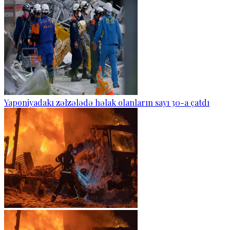
Yaponiyadakı zəlzələdə həlak olanların sayı 30-a çatdı