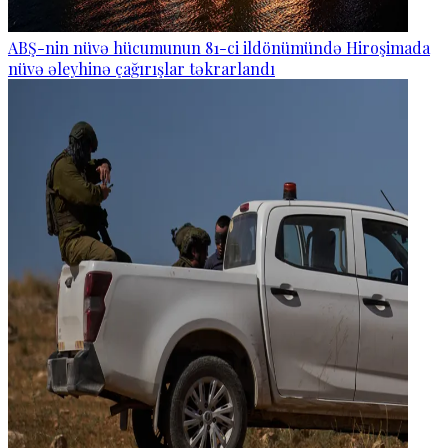
ABŞ-nin nüvə hücumunun 81-ci ildönümündə Hiroşimada
nüvə əleyhinə çağırışlar təkrarlandı