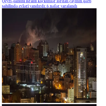
Qeyri-qanuni israilli köçkünlər İordan çayının qərb
sahilində evləri yandırdı: 6 nəfər yaralandı