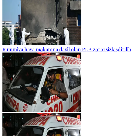
Rumıniya hava məkanına daxil olan PUA zərərsizləşdirilib