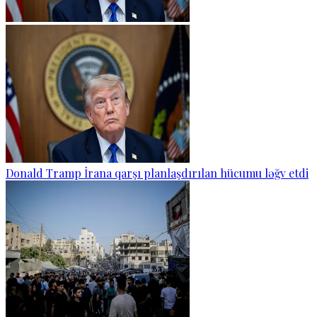
Donald Tramp İrana qarşı planlaşdırılan hücumu ləğv etdi