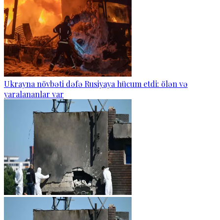
Ukrayna növbəti dəfə Rusiyaya hücum etdi: ölən və
yaralananlar var