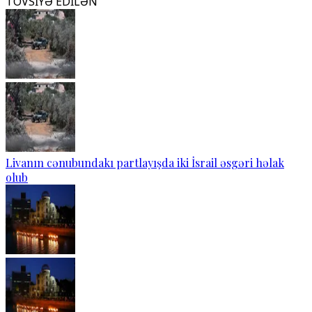
TÖVSİYƏ EDİLƏN
Livanın cənubundakı partlayışda iki İsrail əsgəri həlak
olub