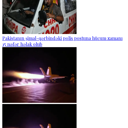
Pakistanın şimal-qərbindəki polis postuna hücum zamanı
15 nəfər həlak olub