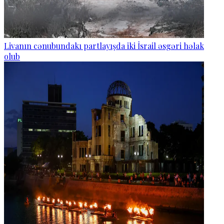
Livanın cənubundakı partlayışda iki İsrail əsgəri həlak
olub