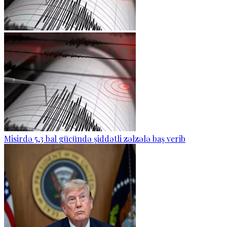
Misirdə 5,3 bal gücündə şiddətli zəlzələ baş verib