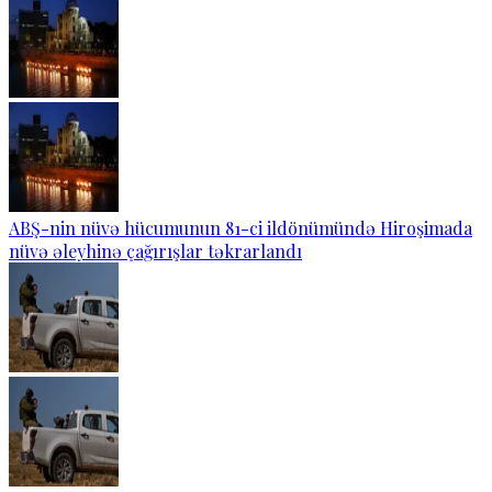
ABŞ-nin nüvə hücumunun 81-ci ildönümündə Hiroşimada
nüvə əleyhinə çağırışlar təkrarlandı