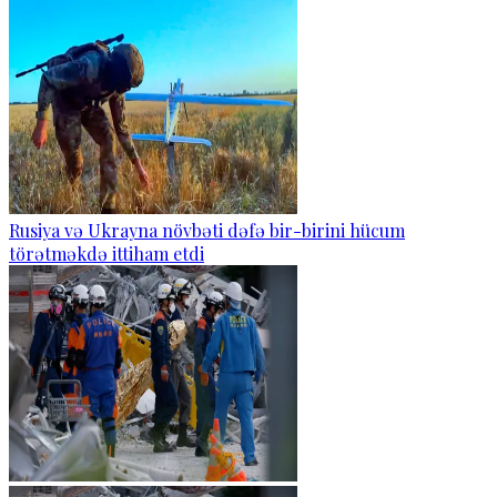
Rusiya və Ukrayna növbəti dəfə bir-birini hücum
törətməkdə ittiham etdi