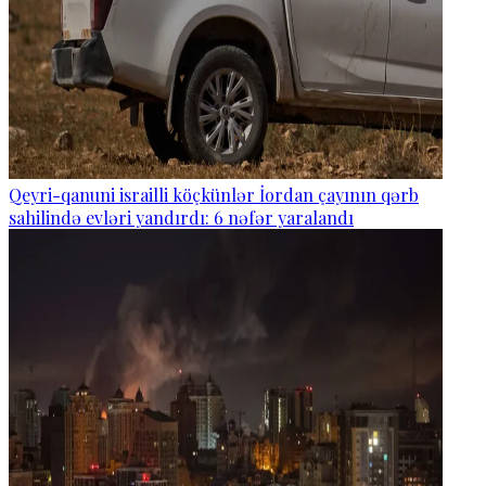
Qeyri-qanuni israilli köçkünlər İordan çayının qərb
sahilində evləri yandırdı: 6 nəfər yaralandı