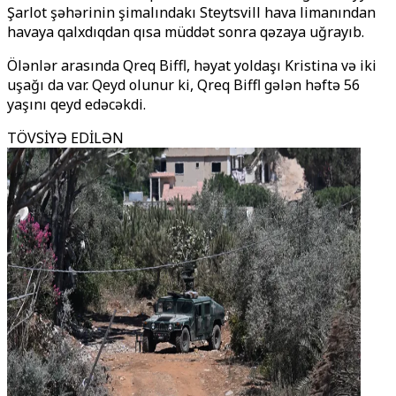
Şarlot şəhərinin şimalındakı Steytsvill hava limanından
havaya qalxdıqdan qısa müddət sonra qəzaya uğrayıb.
Ölənlər arasında Qreq Biffl, həyat yoldaşı Kristina və iki
uşağı da var. Qeyd olunur ki, Qreq Biffl gələn həftə 56
yaşını qeyd edəcəkdi.
TÖVSİYƏ EDİLƏN