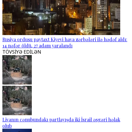
Rusiya ordusu paytaxt Kiyevi hava zərbələri ilə hədəf aldı:
14 nəfər öldü, 27 adam yaralandı
TÖVSİYƏ EDİLƏN
Livanın cənubundakı partlayışda iki İsrail əsgəri həlak
olub