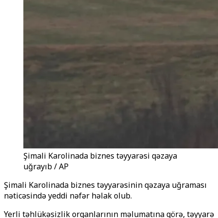
Şimali Karolinada biznes təyyarəsi qəzaya
uğrayıb / AP
Şimali Karolinada biznes təyyarəsinin qəzaya uğraması
nəticəsində yeddi nəfər həlak olub.
Yerli təhlükəsizlik orqanlarının məlumatına görə, təyyarə