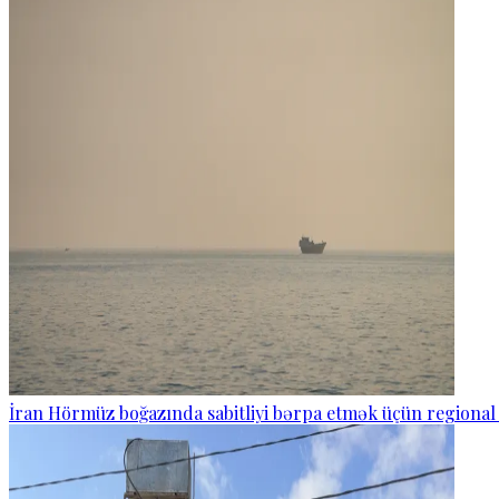
İran Hörmüz boğazında sabitliyi bərpa etmək üçün regional 