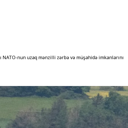
arı NATO-nun uzaq mənzilli zərbə və müşahidə imkanlarını