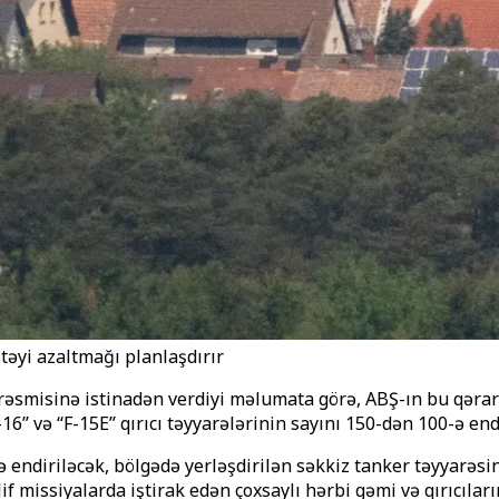
əyi azaltmağı planlaşdırır
 rəsmisinə istinadən verdiyi məlumata görə, ABŞ-ın bu qər
’’ və ‘‘F-15E’’ qırıcı təyyarələrinin sayını 150-dən 100-ə en
 endiriləcək, bölgədə yerləşdirilən səkkiz tanker təyyarəsin
f missiyalarda iştirak edən çoxsaylı hərbi gəmi və qırıcıların