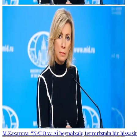
M.Zaxarova: “NATO və Aİ beynəlxalq terrorizmin bir hissəsin