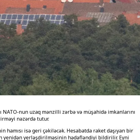
arı NATO-nun uzaq mənzilli zərbə və müşahidə imkanlarını
dirməyi nəzərdə tutur.
in hamısı isə geri çəkiləcək. Hesabatda raket daşıyan bir
 yenidən yerləşdirilməsinin hədəfləndiyi bildirilir. Eyni