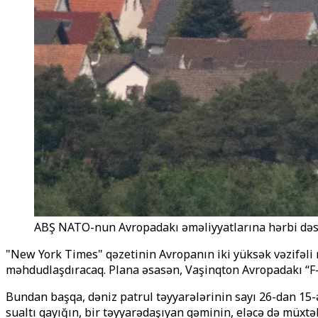
ABŞ NATO-nun Avropadakı əməliyyatlarına hərbi dəst
"New York Times" qəzetinin Avropanın iki yüksək vəzifəli
məhdudlaşdıracaq. Plana əsasən, Vaşinqton Avropadakı ‘‘F-16
Bundan başqa, dəniz patrul təyyarələrinin sayı 26-dan 15-ə
sualtı qayığın, bir təyyarədaşıyan gəminin, eləcə də müxtəli