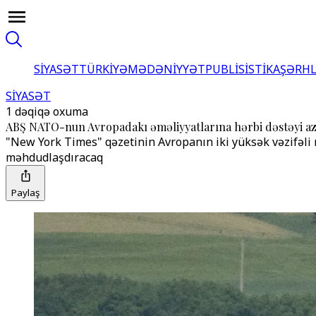
SİYASƏT
TÜRKİYƏ
MƏDƏNİYYƏT
PUBLİSİSTİKA
ŞƏRH
SİYASƏT
1 dəqiqə oxuma
ABŞ NATO-nun Avropadakı əməliyyatlarına hərbi dəstəyi az
"New York Times" qəzetinin Avropanın iki yüksək vəzifəli
məhdudlaşdıracaq
Paylaş