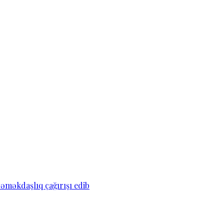
əməkdaşlıq çağırışı edib