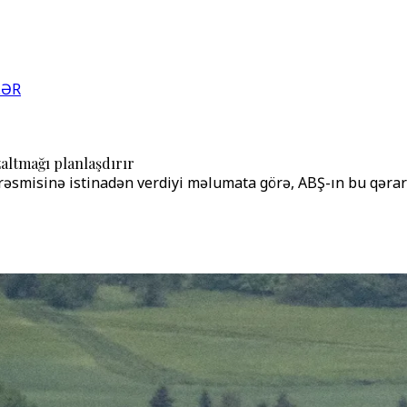
LƏR
altmağı planlaşdırır
 rəsmisinə istinadən verdiyi məlumata görə, ABŞ-ın bu qər