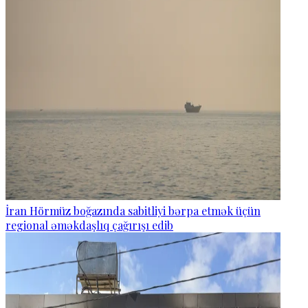
İran Hörmüz boğazında sabitliyi bərpa etmək üçün
regional əməkdaşlıq çağırışı edib