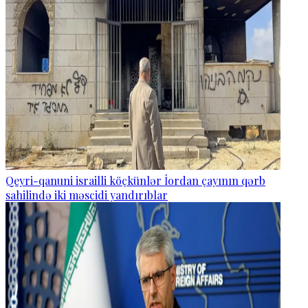
Qeyri-qanuni israilli köçkünlər İordan çayının qərb
sahilində iki məscidi yandırıblar