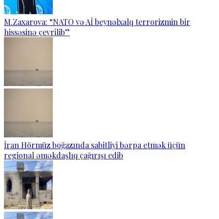
M.Zaxarova: “NATO və Aİ beynəlxalq terrorizmin bir
hissəsinə çevrilib”
İran Hörmüz boğazında sabitliyi bərpa etmək üçün
regional əməkdaşlıq çağırışı edib