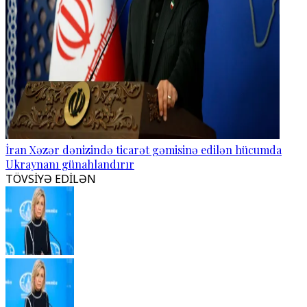
İran Xəzər dənizində ticarət gəmisinə edilən hücumda
Ukraynanı günahlandırır
TÖVSİYƏ EDİLƏN