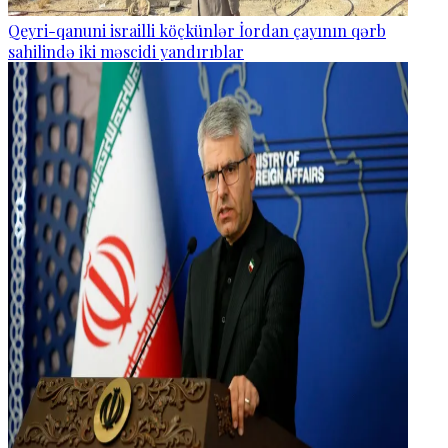
Qeyri-qanuni israilli köçkünlər İordan çayının qərb
sahilində iki məscidi yandırıblar