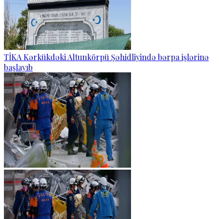
TİKA Kərkükdəki Altunkörpü Şəhidliyində bərpa işlərinə
başlayıb