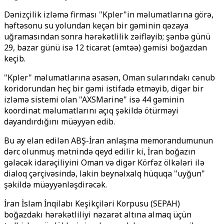
Dənizçilik izləmə firması "Kpler"in məlumatlarına görə,
həftəsonu su yolundan keçən bir gəminin qəzaya
uğramasından sonra hərəkətlilik zəifləyib; şənbə günü
29, bazar günü isə 12 ticarət (əmtəə) gəmisi boğazdan
keçib.
"Kpler" məlumatlarına əsasən, Oman sularındakı cənub
koridorundan heç bir gəmi istifadə etməyib, digər bir
izləmə sistemi olan "AXSMarine" isə 44 gəminin
koordinat məlumatlarını açıq şəkildə ötürməyi
dayandırdığını müəyyən edib.
Bu ay elan edilən ABŞ-İran anlaşma memorandumunun
dərc olunmuş mətnində qeyd edilir ki, İran boğazın
gələcək idarəçiliyini Oman və digər Körfəz ölkələri ilə
dialoq çərçivəsində, lakin beynəlxalq hüquqa "uyğun"
şəkildə müəyyənləşdirəcək.
İran İslam İnqilabı Keşikçiləri Korpusu (SEPAH)
boğazdakı hərəkətliliyi nəzarət altına almaq üçün