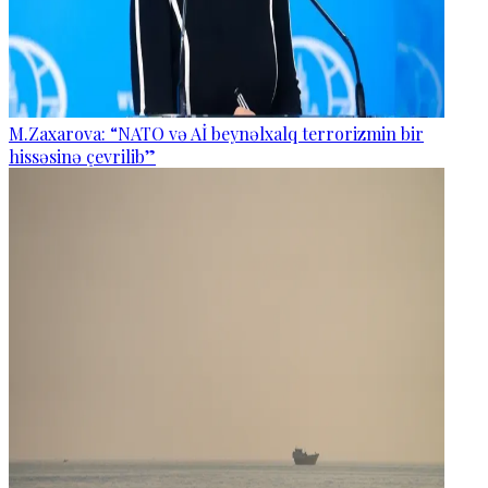
M.Zaxarova: “NATO və Aİ beynəlxalq terrorizmin bir
hissəsinə çevrilib”