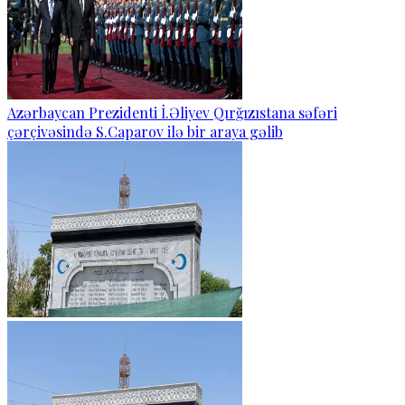
Azərbaycan Prezidenti İ.Əliyev Qırğızıstana səfəri
çərçivəsində S.Caparov ilə bir araya gəlib