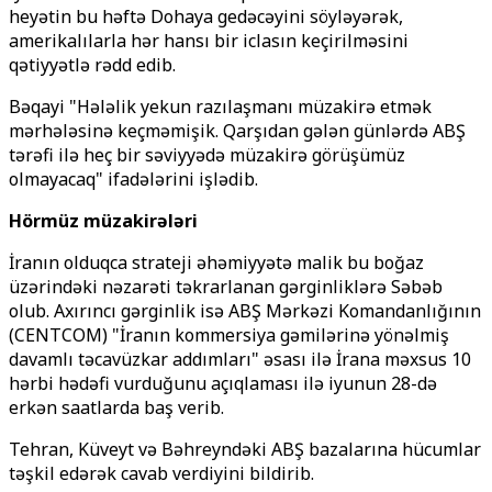
heyətin bu həftə Dohaya gedəcəyini söyləyərək,
amerikalılarla hər hansı bir iclasın keçirilməsini
qətiyyətlə rədd edib.
Bəqayi "Hələlik yekun razılaşmanı müzakirə etmək
mərhələsinə keçməmişik. Qarşıdan gələn günlərdə ABŞ
tərəfi ilə heç bir səviyyədə müzakirə görüşümüz
olmayacaq" ifadələrini işlədib.
Hörmüz müzakirələri
İranın olduqca strateji əhəmiyyətə malik bu boğaz
üzərindəki nəzarəti təkrarlanan gərginliklərə Səbəb
olub. Axırıncı gərginlik isə ABŞ Mərkəzi Komandanlığının
(CENTCOM) "İranın kommersiya gəmilərinə yönəlmiş
davamlı təcavüzkar addımları" əsası ilə İrana məxsus 10
hərbi hədəfi vurduğunu açıqlaması ilə iyunun 28-də
erkən saatlarda baş verib.
Tehran, Küveyt və Bəhreyndəki ABŞ bazalarına hücumlar
təşkil edərək cavab verdiyini bildirib.