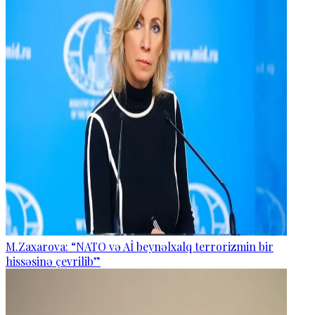
M.Zaxarova: “NATO və Aİ beynəlxalq terrorizmin bir
hissəsinə çevrilib”