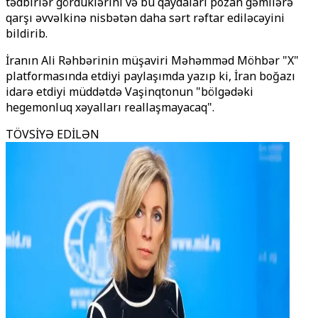
tədbirlər gördüklərini və bu qaydaları pozan gəmilərə
qarşı əvvəlkinə nisbətən daha sərt rəftar ediləcəyini
bildirib.
İranın Ali Rəhbərinin müşaviri Məhəmməd Möhbər "X"
platformasında etdiyi paylaşımda yazıp ki, İran boğazı
idarə etdiyi müddətdə Vaşinqtonun "bölgədəki
hegemonluq xəyalları reallaşmayacaq".
TÖVSİYƏ EDİLƏN