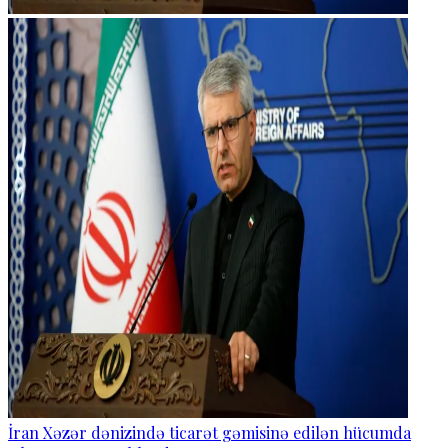
İran Xəzər dənizində ticarət gəmisinə edilən hücumda