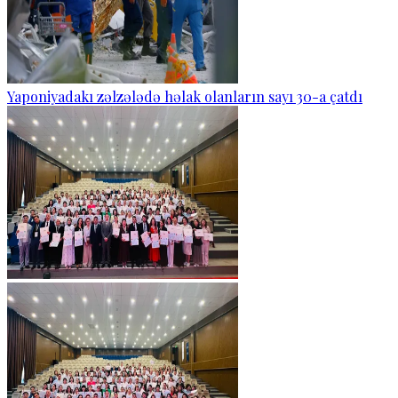
Yaponiyadakı zəlzələdə həlak olanların sayı 30-a çatdı