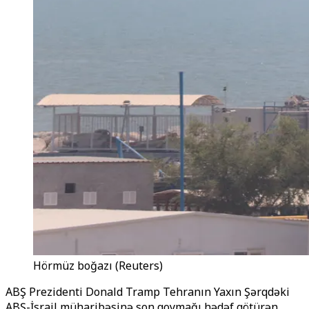
Hörmüz boğazı (Reuters)
ABŞ Prezidenti Donald Tramp Tehranın Yaxın Şərqdəki
ABŞ-İsrail müharibəsinə son qoymağı hədəf götürən