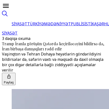
SİYASƏT
TÜRKİYƏ
MƏDƏNİYYƏT
PUBLİSİSTİKA
ŞƏRH
SİYASƏT
3 dəqiqə oxuma
Tramp İranla görüşün Qətərdə keçiriləcəyini bildirsə də,
İran birbaşa danışıqları rədd edir
Vaşinqton və Tehran Dohaya heyətlərin göndərildiyini
bildirsələr də, səfərin vaxtı və məqsədi də daxil olmaqla
bir çox digər detallarla bağlı ziddiyyətli açıqlamalar
verilir
Paylaş