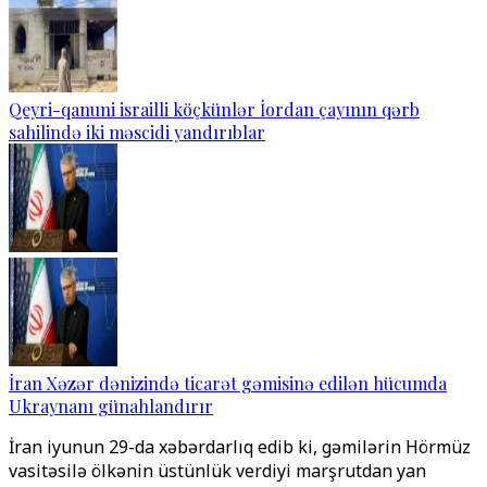
Qeyri-qanuni israilli köçkünlər İordan çayının qərb
sahilində iki məscidi yandırıblar
İran Xəzər dənizində ticarət gəmisinə edilən hücumda
Ukraynanı günahlandırır
İran iyunun 29-da xəbərdarlıq edib ki, gəmilərin Hörmüz
vasitəsilə ölkənin üstünlük verdiyi marşrutdan yan