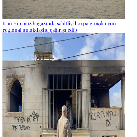
İran Hörmüz boğazında sabitliyi bərpa etmək üçün
regional əməkdaşlıq çağırışı edib