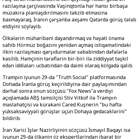
razılaşma çərçivəsində Vaşinqtonla hər hansı birbaşa
müzakirə planlaşdırılmasını təkzib etməsinə
baxmayaraq, İranın çərşənbə axşamı Qətərdə görüş tələb
etdiyini söyləyib.
Ölkələrin müharibəni dayandırmaq və həyati önəmə
sahib Hörmüz boğazını yenidən açmaq istiqamətindəki
ilkin razılaşması qarşıdurmalar səbəbindən dəfələrlə
kəsilib. Həmçinin tərəflərin bir-biri ilə ziddiyyət təşkil
edən iddiaları ucbatından da daimi olaraq kölgədə qalıb.
Trampın iyunun 29-da "Truth Social" platformasında
Dohada İranla görüş keçirildiyinə dair paylaşımından
dərhal sonra onun sözçüsü "Fox News"a verdiyi
açıqlamada ABŞ təmsilçisi Stiv Vitkof ilə Trampın
məsləhətçisi və kürəkəni Cared Kuşnerin "bu həftə
yüksəksəviyyəli görüşlər üçün Dohaya gedəcəklərini"
bildirib.
İran Xarici İşlər Nazirliyinin sözçüsü İsmayıl Bəqayi isə
iyunun 29-da ölkənin öz ekspertlərindən ibarət bir