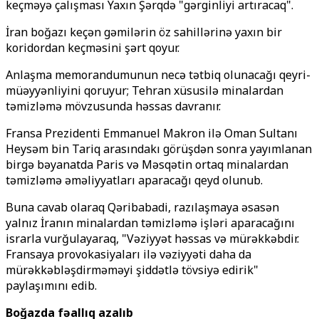
keçməyə çalışması Yaxın Şərqdə "gərginliyi artıracaq".
İran boğazı keçən gəmilərin öz sahillərinə yaxın bir
koridordan keçməsini şərt qoyur.
Anlaşma memorandumunun necə tətbiq olunacağı qeyri-
müəyyənliyini qoruyur; Tehran xüsusilə minalardan
təmizləmə mövzusunda həssas davranır.
Fransa Prezidenti Emmanuel Makron ilə Oman Sultanı
Heysəm bin Tariq arasındakı görüşdən sonra yayımlanan
birgə bəyanatda Paris və Məsqətin ortaq minalardan
təmizləmə əməliyyatları aparacağı qeyd olunub.
Buna cavab olaraq Qəribabadi, razılaşmaya əsasən
yalnız İranın minalardan təmizləmə işləri aparacağını
israrla vurğulayaraq, "Vəziyyət həssas və mürəkkəbdir.
Fransaya provokasiyaları ilə vəziyyəti daha da
mürəkkəbləşdirməməyi şiddətlə tövsiyə edirik"
paylaşımını edib.
Boğazda fəallıq azalıb