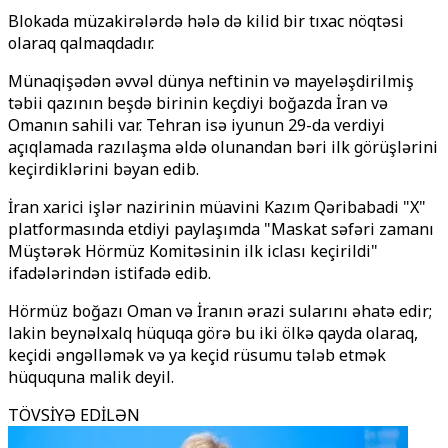
Blokada müzakirələrdə hələ də kilid bir tıxac nöqtəsi
olaraq qalmaqdadır.
Münaqişədən əvvəl dünya neftinin və mayeləşdirilmiş
təbii qazının beşdə birinin keçdiyi boğazda İran və
Omanın sahili var. Tehran isə iyunun 29-da verdiyi
açıqlamada razılaşma əldə olunandan bəri ilk görüşlərini
keçirdiklərini bəyan edib.
İran xarici işlər nazirinin müavini Kazım Qəribabadi "X"
platformasında etdiyi paylaşımda "Maskat səfəri zamanı
Müştərək Hörmüz Komitəsinin ilk iclası keçirildi"
ifadələrindən istifadə edib.
Hörmüz boğazı Oman və İranın ərazi sularını əhatə edir;
lakin beynəlxalq hüquqa görə bu iki ölkə qayda olaraq,
keçidi əngəlləmək və ya keçid rüsumu tələb etmək
hüququna malik deyil.
TÖVSİYƏ EDİLƏN