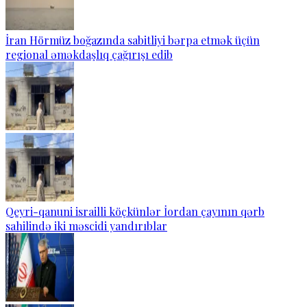
İran Hörmüz boğazında sabitliyi bərpa etmək üçün
regional əməkdaşlıq çağırışı edib
Qeyri-qanuni israilli köçkünlər İordan çayının qərb
sahilində iki məscidi yandırıblar