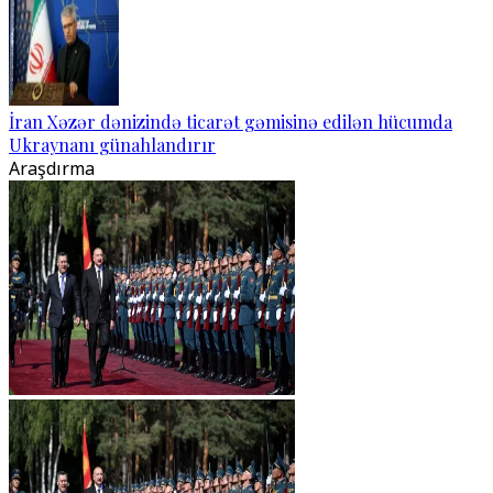
İran Xəzər dənizində ticarət gəmisinə edilən hücumda
Ukraynanı günahlandırır
Araşdırma