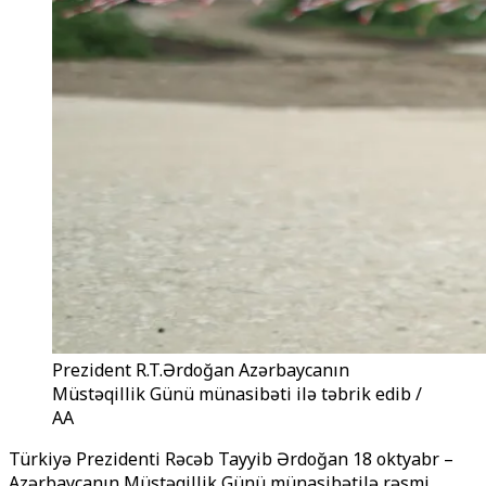
Prezident R.T.Ərdoğan Azərbaycanın
Müstəqillik Günü münasibəti ilə təbrik edib /
AA
Türkiyə Prezidenti Rəcəb Tayyib Ərdoğan 18 oktyabr –
Azərbaycanın Müstəqillik Günü münasibətilə rəsmi