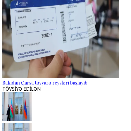
Bakıdan Qarsa təyyarə reysləri başlayıb
TÖVSİYƏ EDİLƏN