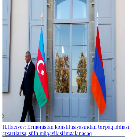
H.Hacıyev: Ermənistan konstitusiyasından torpaq iddiası
çıxarılarsa, sülh müqaviləsi imzalanacaq