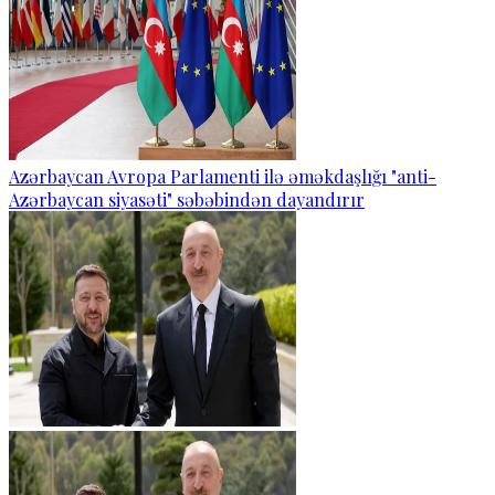
Azərbaycan Avropa Parlamenti ilə əməkdaşlığı "anti-
Azərbaycan siyasəti" səbəbindən dayandırır