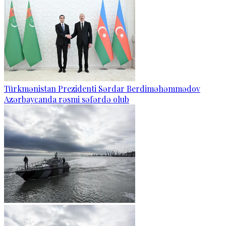
Türkmənistan Prezidenti Sərdar Berdiməhəmmədov
Azərbaycanda rəsmi səfərdə olub