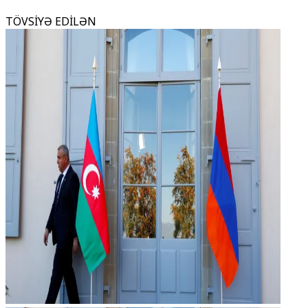
TÖVSİYƏ EDİLƏN