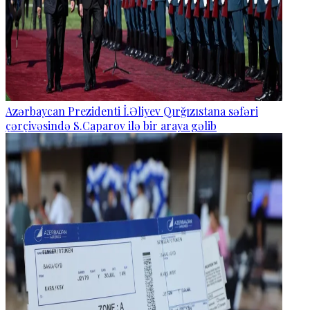
Azərbaycan Prezidenti İ.Əliyev Qırğızıstana səfəri
çərçivəsində S.Caparov ilə bir araya gəlib