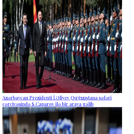
Azərbaycan Prezidenti İ.Əliyev Qırğızıstana səfəri
çərçivəsində S.Caparov ilə bir araya gəlib