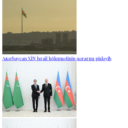
Azərbaycan XİN İsrail hökumətinin qərarını pisləyib