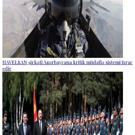
HAVELSAN şirkəti Azərbaycana kritik müdafiə sistemi ixrac
edir