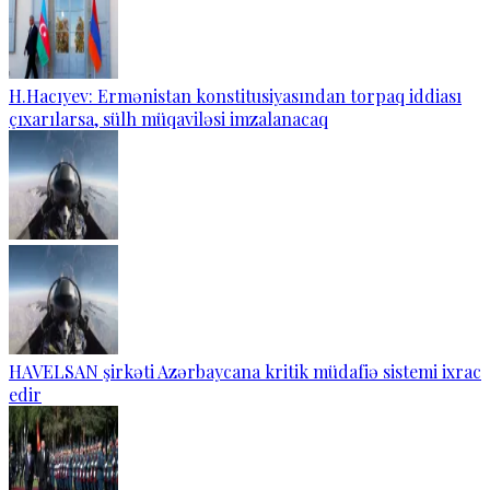
H.Hacıyev: Ermənistan konstitusiyasından torpaq iddiası
çıxarılarsa, sülh müqaviləsi imzalanacaq
HAVELSAN şirkəti Azərbaycana kritik müdafiə sistemi ixrac
edir