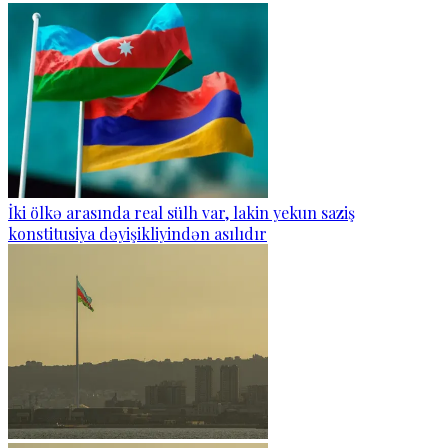
İki ölkə arasında real sülh var, lakin yekun saziş
konstitusiya dəyişikliyindən asılıdır