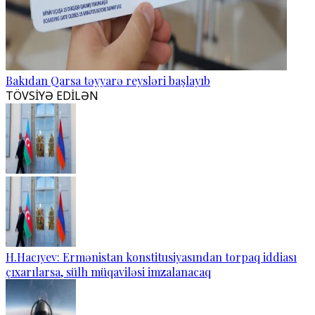
Bakıdan Qarsa təyyarə reysləri başlayıb
TÖVSİYƏ EDİLƏN
H.Hacıyev: Ermənistan konstitusiyasından torpaq iddiası
çıxarılarsa, sülh müqaviləsi imzalanacaq