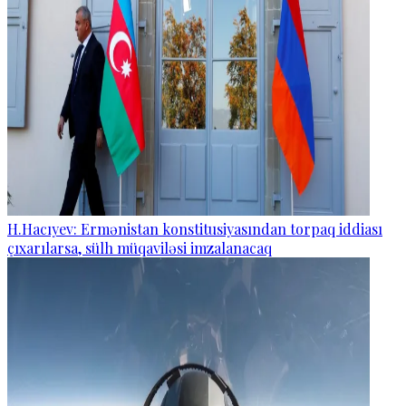
H.Hacıyev: Ermənistan konstitusiyasından torpaq iddiası
çıxarılarsa, sülh müqaviləsi imzalanacaq