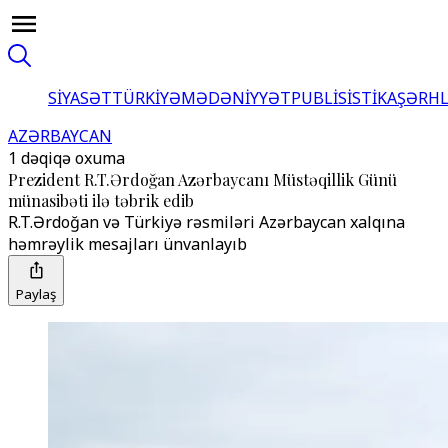
SİYASƏT
TÜRKİYƏ
MƏDƏNİYYƏT
PUBLİSİSTİKA
ŞƏRH
AZƏRBAYCAN
1 dəqiqə oxuma
Prezident R.T.Ərdoğan Azərbaycanı Müstəqillik Günü
münasibəti ilə təbrik edib
R.T.Ərdoğan və Türkiyə rəsmiləri Azərbaycan xalqına
həmrəylik mesajları ünvanlayıb
Paylaş