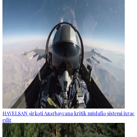
HAVELSAN şirkəti Azərbaycana kritik müdafiə sistemi ixrac
edir