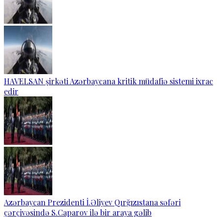
HAVELSAN şirkəti Azərbaycana kritik müdafiə sistemi ixrac
edir
Azərbaycan Prezidenti İ.Əliyev Qırğızıstana səfəri
çərçivəsində S.Caparov ilə bir araya gəlib