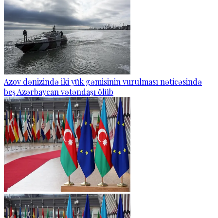
Azov dənizində iki yük gəmisinin vurulması nəticəsində
beş Azərbaycan vətəndaşı ölüb