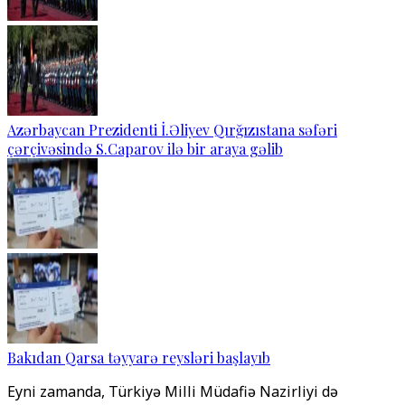
Azərbaycan Prezidenti İ.Əliyev Qırğızıstana səfəri
çərçivəsində S.Caparov ilə bir araya gəlib
Bakıdan Qarsa təyyarə reysləri başlayıb
Eyni zamanda, Türkiyə Milli Müdafiə Nazirliyi də