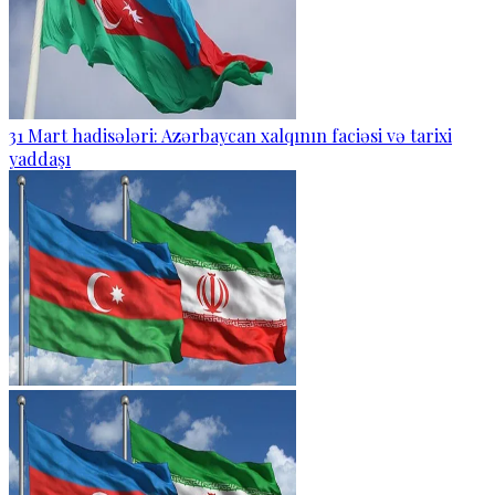
31 Mart hadisələri: Azərbaycan xalqının faciəsi və tarixi
yaddaşı