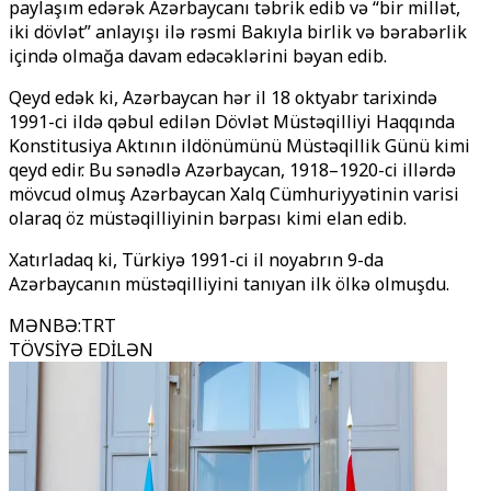
paylaşım edərək Azərbaycanı təbrik edib və “bir millət,
iki dövlət” anlayışı ilə rəsmi Bakıyla birlik və bərabərlik
içində olmağa davam edəcəklərini bəyan edib.
Qeyd edək ki, Azərbaycan hər il 18 oktyabr tarixində
1991-ci ildə qəbul edilən
Dövlət Müstəqilliyi Haqqında
Konstitusiya Aktı
nın ildönümünü Müstəqillik Günü kimi
qeyd edir. Bu sənədlə Azərbaycan, 1918–1920-ci illərdə
mövcud olmuş Azərbaycan Xalq Cümhuriyyətinin varisi
olaraq öz müstəqilliyinin bərpası kimi elan edib.
Xatırladaq ki, Türkiyə 1991-ci il noyabrın 9-da
Azərbaycanın müstəqilliyini tanıyan ilk ölkə olmuşdu.
MƏNBƏ
:
TRT
TÖVSİYƏ EDİLƏN