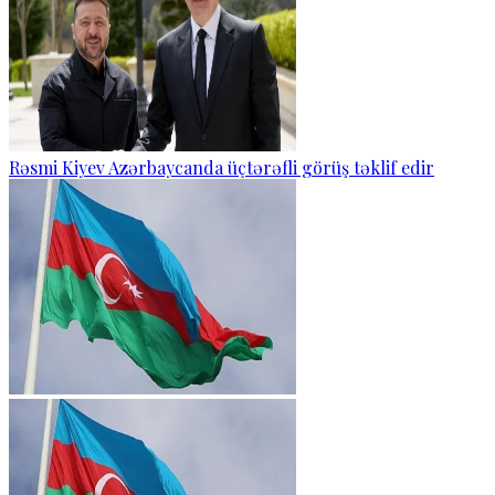
Rəsmi Kiyev Azərbaycanda üçtərəfli görüş təklif edir