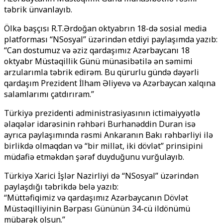
təbrik ünvanlayıb.
Ölkə başçısı R.T.Ərdoğan oktyabrın 18-də sosial media
platforması “
NSosyal”
üzərindən etdiyi paylaşımda yazıb:
“Can dostumuz və əziz qardaşımız Azərbaycanı 18
oktyabr Müstəqillik Günü münasibətilə ən səmimi
arzularımla təbrik edirəm. Bu qürurlu gündə dəyərli
qardaşım Prezident İlham Əliyevə və Azərbaycan xalqına
salamlarımı çatdırıram.”
Türkiyə prezidenti administrasiyasının ictimaiyyətlə
əlaqələr idarəsinin rəhbəri Burhanəddin Duran isə
ayrıca paylaşımında rəsmi Ankaranın Bakı rəhbərliyi ilə
birlikdə olmaqdan və “bir millət, iki dövlət” prinsipini
müdafiə etməkdən şərəf duyduğunu vurğulayıb.
Türkiyə Xarici İşlər Nazirliyi də “
NSosyal”
üzərindən
paylaşdığı təbrikdə belə yazıb:
“Müttəfiqimiz və qardaşımız Azərbaycanın Dövlət
Müstəqilliyinin Bərpası Gününün 34-cü ildönümü
mübarək olsun.”