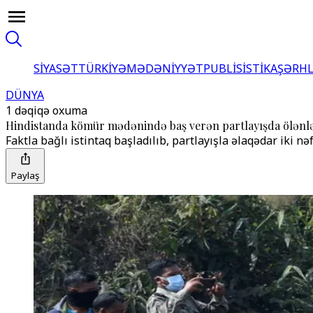
SİYASƏT
TÜRKİYƏ
MƏDƏNİYYƏT
PUBLİSİSTİKA
ŞƏRH
DÜNYA
1 dəqiqə oxuma
Hindistanda kömür mədənində baş verən partlayışda ölənlər
Faktla bağlı istintaq başladılıb, partlayışla əlaqədar iki nə
Paylaş