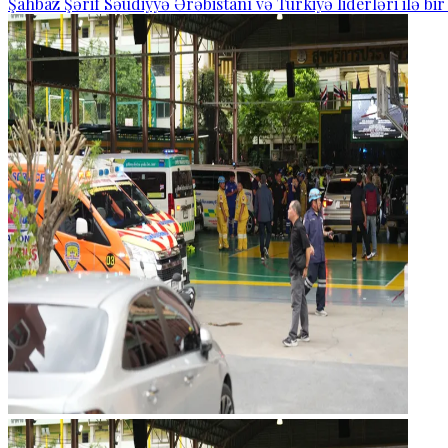
Şahbaz Şərif Səudiyyə Ərəbistanı və Türkiyə liderləri ilə bi