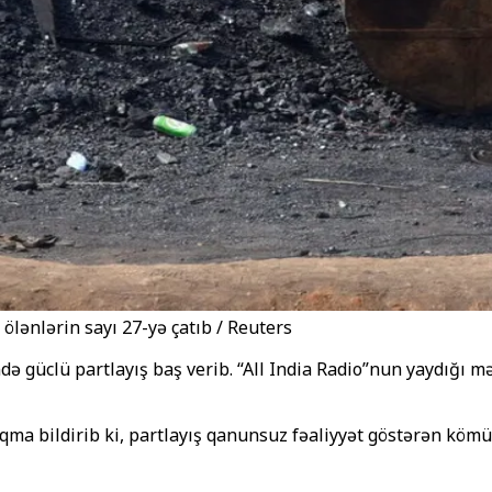
lənlərin sayı 27-yə çatıb / Reuters
güclü partlayış baş verib. “All India Radio”nun yaydığı məl
qma bildirib ki, partlayış qanunsuz fəaliyyət göstərən köm