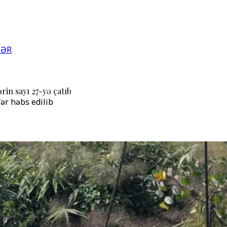
LƏR
in sayı 27-yə çatıb
fər həbs edilib