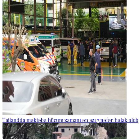
Tailandda məktəbə hücum zamanı ən azı 7 nəfər həlak olub