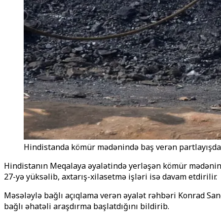
Hindistanda kömür mədənində baş verən partlayışda ö
Hindistanın Meqalaya əyalətində yerləşən kömür mədənində 
27-yə yüksəlib, axtarış-xilasetmə işləri isə davam etdirilir.
Məsələylə bağlı açıqlama verən əyalət rəhbəri Konrad San
bağlı əhatəli araşdırma başlatdığını bildirib.