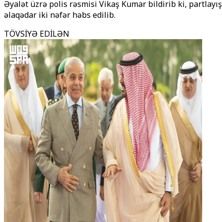
Əyalət üzrə polis rəsmisi Vikaş Kumar bildirib ki, partlayış
əlaqədar iki nəfər həbs edilib.
TÖVSİYƏ EDİLƏN