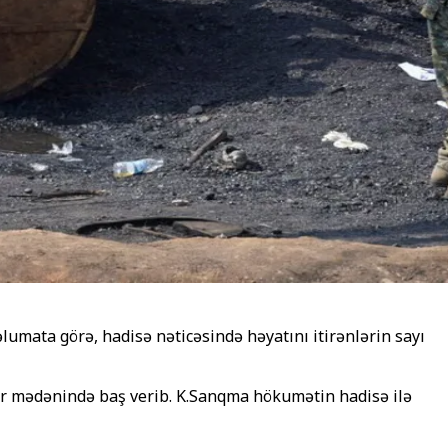
umata görə, hadisə nəticəsində həyatını itirənlərin sayı
ür mədənində baş verib. K.Sanqma hökumətin hadisə ilə