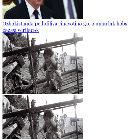
Özbəkistanda pedofiliya cinayətinə görə ömürlük həbs
cəzası veriləcək