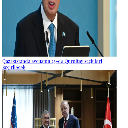
Qazaxıstanda avqustun 23-də Qurultay seçkiləri
keçiriləcək