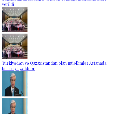
verildi
Türkiyədən və Qazaxıstandan olan müəllimlər Astanada
bir araya gəldilər