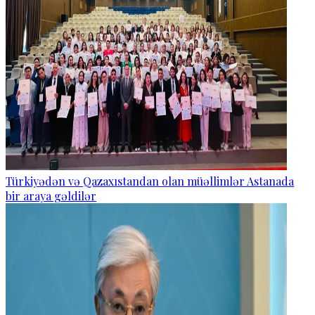
Türkiyədən və Qazaxıstandan olan müəllimlər Astanada
bir araya gəldilər