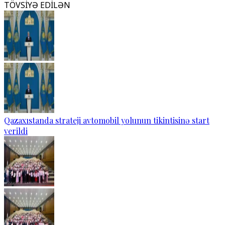
TÖVSİYƏ EDİLƏN
Qazaxıstanda strateji avtomobil yolunun tikintisinə start
verildi