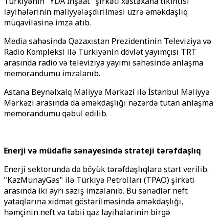
Türkiyənin "YDA İnşaat" şirkəti xəstəxana tikintisi
layihələrinin maliyyələşdirilməsi üzrə əməkdaşlıq
müqaviləsinə imza atıb.
Media sahəsində Qazaxıstan Prezidentinin Televiziya və
Radio Kompleksi ilə Türkiyənin dövlət yayımçısı TRT
arasında radio və televiziya yayımı sahəsində anlaşma
memorandumu imzalanıb.
Astana Beynəlxalq Maliyyə Mərkəzi ilə İstanbul Maliyyə
Mərkəzi arasında da əməkdaşlığı nəzərdə tutan anlaşma
memorandumu qəbul edilib.
Enerji və müdafiə sənayesində strateji tərəfdaşlıq
Enerji sektorunda da böyük tərəfdaşlıqlara start verilib.
"KazMunayGas" ilə Türkiyə Petrolları (TPAO) şirkəti
arasında iki ayrı saziş imzalanıb. Bu sənədlər neft
yataqlarına xidmət göstərilməsində əməkdaşlığı,
həmçinin neft və təbii qaz layihələrinin birgə