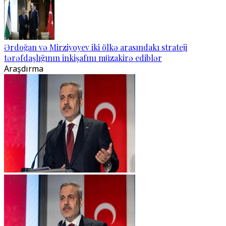
Ərdoğan və Mirziyoyev iki ölkə arasındakı strateji
tərəfdaşlığının inkişafını müzakirə ediblər
Araşdırma