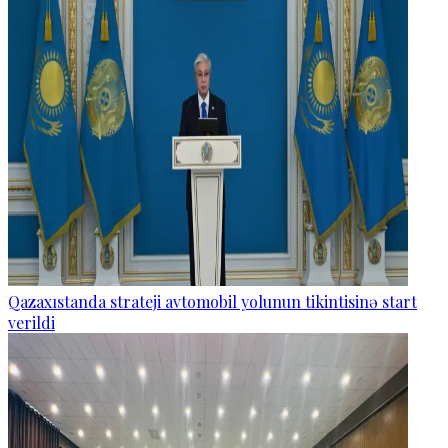
Qazaxıstanda strateji avtomobil yolunun tikintisinə start
verildi