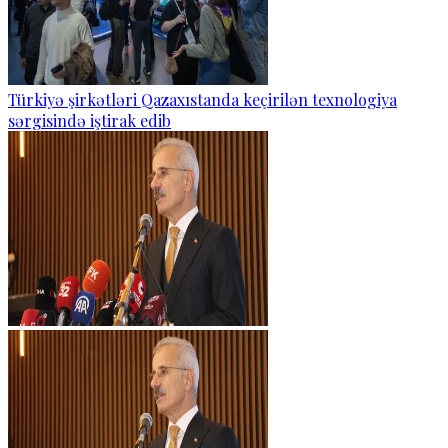
Türkiyə şirkətləri Qazaxıstanda keçirilən texnologiya
sərgisində iştirak edib