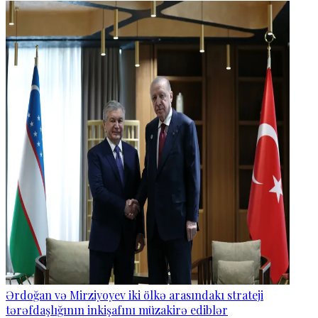
Ərdoğan və Mirziyoyev iki ölkə arasındakı strateji
tərəfdaşlığının inkişafını müzakirə ediblər