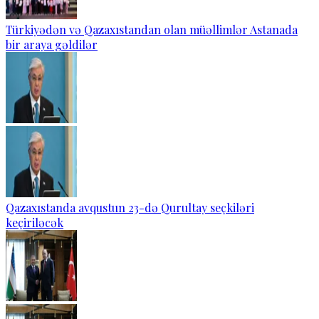
Türkiyədən və Qazaxıstandan olan müəllimlər Astanada
bir araya gəldilər
Qazaxıstanda avqustun 23-də Qurultay seçkiləri
keçiriləcək