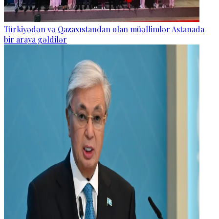
Türkiyədən və Qazaxıstandan olan müəllimlər Astanada
bir araya gəldilər