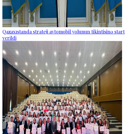
Qazaxıstanda strateji avtomobil yolunun tikintisinə start
verildi