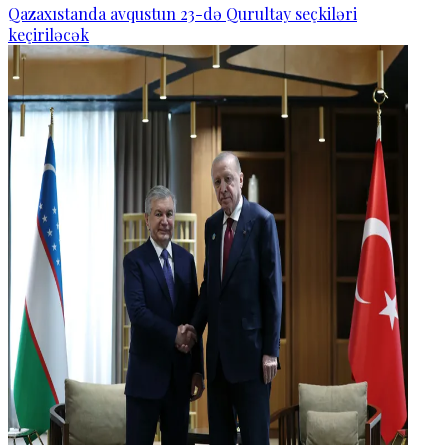
Qazaxıstanda avqustun 23-də Qurultay seçkiləri
keçiriləcək