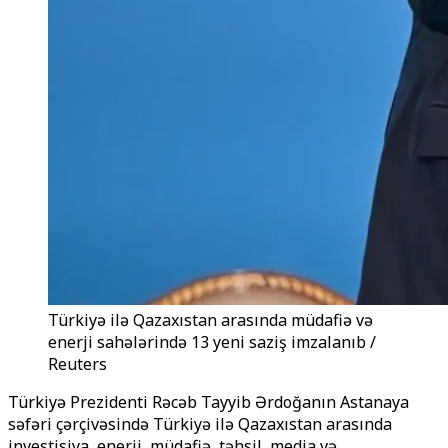
Türkiyə ilə Qazaxıstan arasında müdafiə və
enerji sahələrində 13 yeni saziş imzalanıb /
Reuters
Türkiyə Prezidenti Rəcəb Tayyib Ərdoğanın Astanaya
səfəri çərçivəsində Türkiyə ilə Qazaxıstan arasında
investisiya, enerji, müdafiə, təhsil, media və