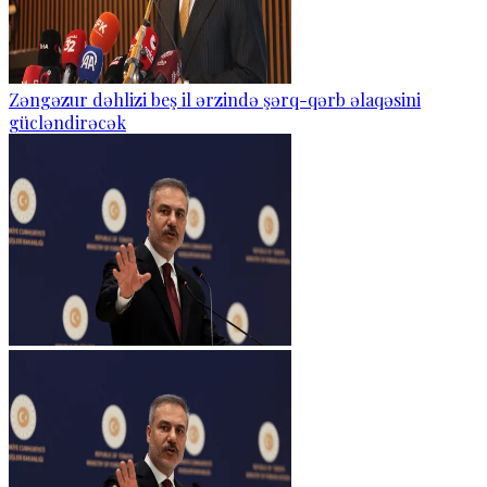
Zəngəzur dəhlizi beş il ərzində şərq-qərb əlaqəsini
gücləndirəcək