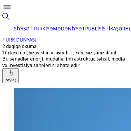
SİYASƏT
TÜRKİYƏ
MƏDƏNİYYƏT
PUBLİSİSTİKA
ŞƏRH
TÜRK DÜNYASI
2 dəqiqə oxuma
Türkiyə ilə Qazaxıstan arasında 13 yeni saziş imzalanıb
Bu sənədlər enerji, müdafiə, infrastruktur, təhsil, media
və investisiya sahələrini əhatə edir
Paylaş