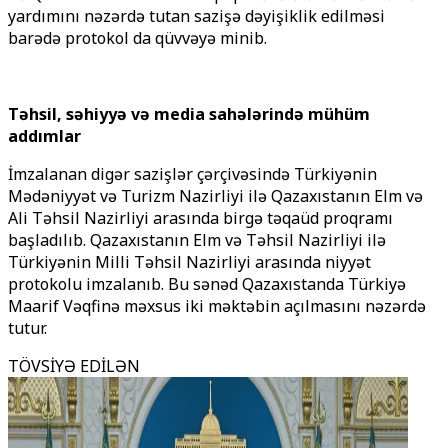
yardımını nəzərdə tutan sazişə dəyişiklik edilməsi
barədə protokol da qüvvəyə minib.
Təhsil, səhiyyə və media sahələrində mühüm
addımlar
İmzalanan digər sazişlər çərçivəsində Türkiyənin
Mədəniyyət və Turizm Nazirliyi ilə Qazaxıstanın Elm və
Ali Təhsil Nazirliyi arasında birgə təqaüd proqramı
başladılıb. Qazaxıstanın Elm və Təhsil Nazirliyi ilə
Türkiyənin Milli Təhsil Nazirliyi arasında niyyət
protokolu imzalanıb. Bu sənəd Qazaxıstanda Türkiyə
Maarif Vəqfinə məxsus iki məktəbin açılmasını nəzərdə
tutur.
TÖVSİYƏ EDİLƏN