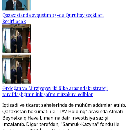
Qazaxıstanda avqustun 23-də Qurultay seçkiləri
keçiriləcək
Ərdoğan və Mirziyoyev iki ölkə arasındakı strateji
tərəfdaşlığının inkişafını müzakirə ediblər
İqtisadi və ticarət sahələrində də mühüm addımlar atılıb.
Qazaxıstan hökuməti ilə "TAV Holding" arasında Almatı
Beynəlxalq Hava Limanına dair investisiya sazişi
imzalanıb. Digər tərəfdən, "Samruk-Kazyna" fondu ilə