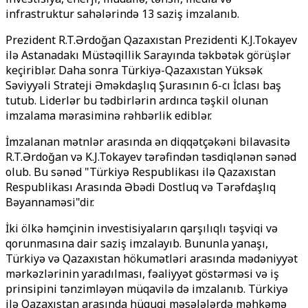
infrastruktur sahələrində 13 saziş imzalanıb.
Prezident R.T.Ərdoğan Qazaxıstan Prezidenti K.J.Tokayev
ilə Astanadakı Müstəqillik Sarayında təkbətək görüşlər
keçiriblər. Daha sonra Türkiyə-Qazaxıstan Yüksək
Səviyyəli Strateji Əməkdaşlıq Şurasının 6-cı İclası baş
tutub. Liderlər bu tədbirlərin ardınca təşkil olunan
imzalama mərasiminə rəhbərlik ediblər.
İmzalanan mətnlər arasında ən diqqətçəkəni bilavasitə
R.T.Ərdoğan və K.J.Tokayev tərəfindən təsdiqlənən sənəd
olub. Bu sənəd "Türkiyə Respublikası ilə Qazaxıstan
Respublikası Arasında Əbədi Dostluq və Tərəfdaşlıq
Bəyannaməsi"dir.
İki ölkə həmçinin investisiyaların qarşılıqlı təşviqi və
qorunmasına dair saziş imzalayıb. Bununla yanaşı,
Türkiyə və Qazaxıstan hökumətləri arasında mədəniyyət
mərkəzlərinin yaradılması, fəaliyyət göstərməsi və iş
prinsipini tənzimləyən müqavilə də imzalanıb. Türkiyə
ilə Qazaxıstan arasında hüquqi məsələlərdə məhkəmə