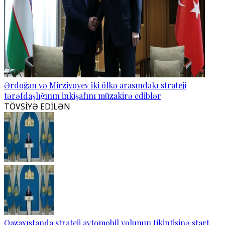
Ərdoğan və Mirziyoyev iki ölkə arasındakı strateji
tərəfdaşlığının inkişafını müzakirə ediblər
TÖVSİYƏ EDİLƏN
Qazaxıstanda strateji avtomobil yolunun tikintisinə start