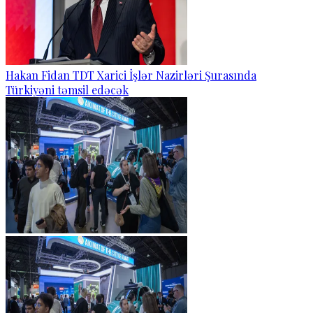
Hakan Fidan TDT Xarici İşlər Nazirləri Şurasında
Türkiyəni təmsil edəcək