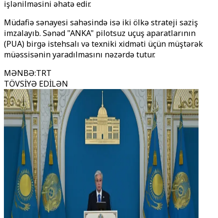
işlənilməsini əhatə edir.
Müdafiə sənayesi sahəsində isə iki ölkə strateji saziş
imzalayıb. Sənəd "ANKA" pilotsuz uçuş aparatlarının
(PUA) birgə istehsalı və texniki xidməti üçün müştərək
müəssisənin yaradılmasını nəzərdə tutur.
MƏNBƏ
:
TRT
TÖVSİYƏ EDİLƏN