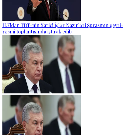
H.Fidan TDT-nin Xarici İşlər Nazirləri Şurasının qeyri-
rəsmi toplantısında iştirak edib