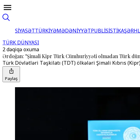
SİYASƏT
TÜRKİYƏ
MƏDƏNİYYƏT
PUBLİSİSTİKA
ŞƏRH
TÜRK DÜNYASI
2 dəqiqə oxuma
Ərdoğan: "Şimali Kipr Türk Cümhuriyyəti olmadan Türk düny
Türk Dövlətləri Təşkilatı (TDT) ölkələri Şimali Kıbrıs (Kip
Paylaş