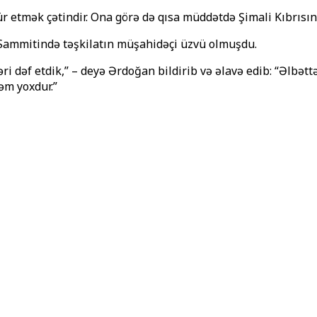
r etmək çətindir. Ona görə də qısa müddətdə Şimali Kıbrısı
 Sammitində təşkilatın müşahidəçi üzvü olmuşdu.
ri dəf etdik,” – deyə Ərdoğan bildirib və əlavə edib: “Əlbətt
əm yoxdur.”