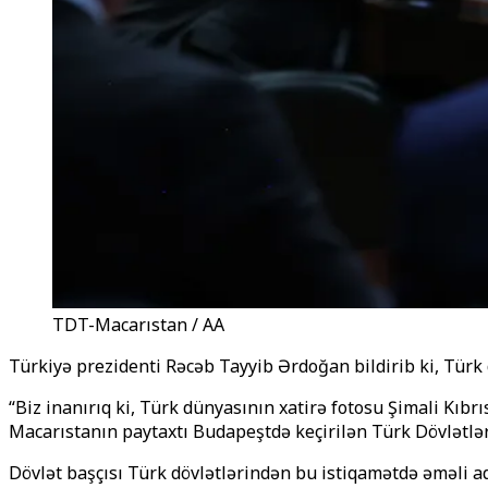
TDT-Macarıstan / AA
Türkiyə prezidenti Rəcəb Tayyib Ərdoğan bildirib ki, Türk 
“Biz inanırıq ki, Türk dünyasının xatirə fotosu Şimali Kı
Macarıstanın paytaxtı Budapeştdə keçirilən Türk Dövlətlər
Dövlət başçısı Türk dövlətlərindən bu istiqamətdə əməli ad