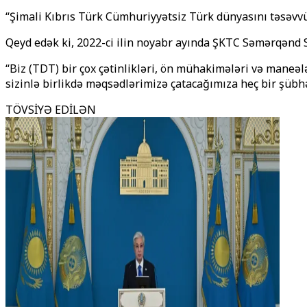
“Şimali Kıbrıs Türk Cümhuriyyətsiz Türk dünyasını təsəvvü
Qeyd edək ki, 2022-ci ilin noyabr ayında ŞKTC Səmərqənd
“Biz (TDT) bir çox çətinlikləri, ön mühakimələri və maneələ
sizinlə birlikdə məqsədlərimizə çatacağımıza heç bir şübh
TÖVSİYƏ EDİLƏN