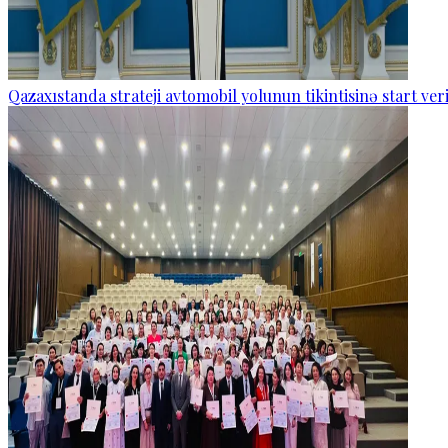
Qazaxıstanda strateji avtomobil yolunun tikintisinə start veri