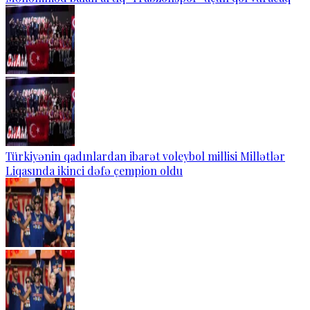
Türkiyənin qadınlardan ibarət voleybol millisi Millətlər
Liqasında ikinci dəfə çempion oldu