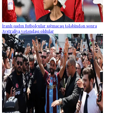
İranlı qadın futbolçular sığınacaq tələbindən sonra
Avstraliya vətəndaşı oldular