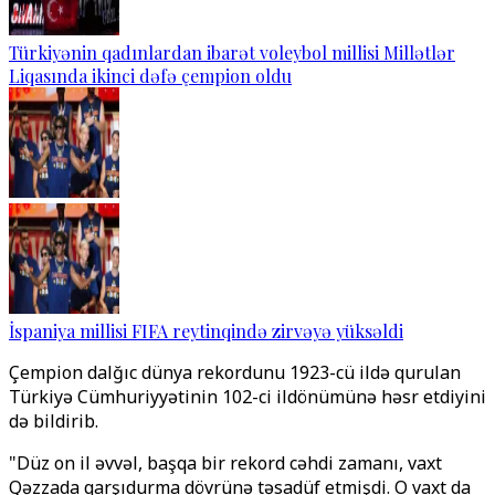
Türkiyənin qadınlardan ibarət voleybol millisi Millətlər
Liqasında ikinci dəfə çempion oldu
İspaniya millisi FIFA reytinqində zirvəyə yüksəldi
Çempion dalğıc dünya rekordunu 1923-cü ildə qurulan
Türkiyə Cümhuriyyətinin 102-ci ildönümünə həsr etdiyini
də bildirib.
"Düz on il əvvəl, başqa bir rekord cəhdi zamanı, vaxt
Qəzzada qarşıdurma dövrünə təsadüf etmişdi. O vaxt da