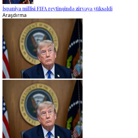
İspaniya millisi FIFA reytinqində zirvəyə yüksəldi
Araşdırma