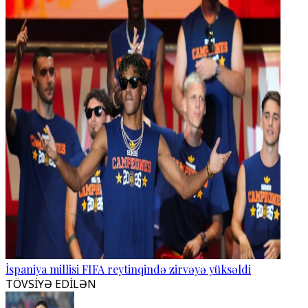
İspaniya millisi FIFA reytinqində zirvəyə yüksəldi
TÖVSİYƏ EDİLƏN