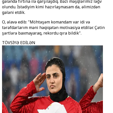
gələndə fırtına ilə qarşılaşdıq. Bəzi məşqlərimiz ləğv
olundu. İstədiyim kimi hazırlaşmasam da, əlimizdən
gələni etdik.
O, əlavə edib: "Möhtəşəm komandam var idi və
tərəfdarlarım məni həqiqətən motivasiya etdilər. Çətin
şərtlərə baxmayaraq, rekordu qıra bildik".
TÖVSİYƏ EDİLƏN