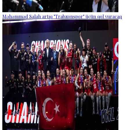
Məhəmməd Salah artıq "Trabzonspor" üçün qol vuracaq