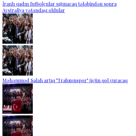
İranlı qadın futbolçular sığınacaq tələbindən sonra
Avstraliya vətəndaşı oldular
Məhəmməd Salah artıq "Trabzonspor" üçün qol vuracaq