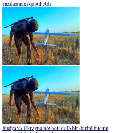
razılaşmanı qəbul etdi
Rusiya və Ukrayna növbəti dəfə bir-birini hücum