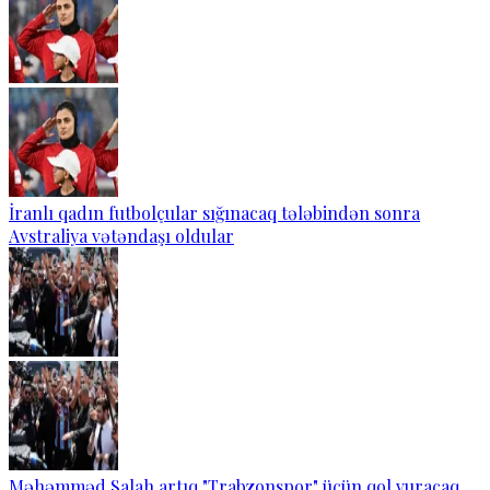
İranlı qadın futbolçular sığınacaq tələbindən sonra
Avstraliya vətəndaşı oldular
Məhəmməd Salah artıq "Trabzonspor" üçün qol vuracaq