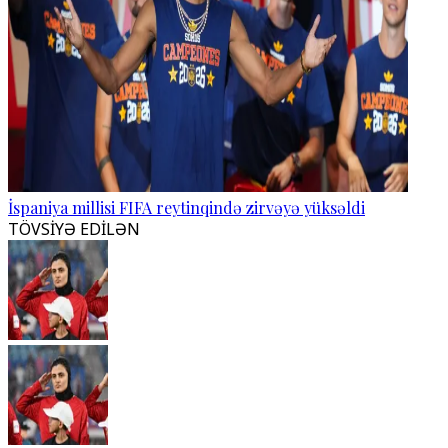
İspaniya millisi FIFA reytinqində zirvəyə yüksəldi
TÖVSİYƏ EDİLƏN