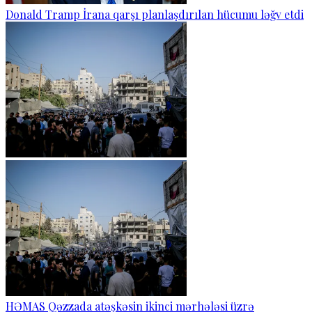
Donald Tramp İrana qarşı planlaşdırılan hücumu ləğv etdi
HƏMAS Qəzzada atəşkəsin ikinci mərhələsi üzrə