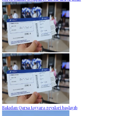
Bakıdan Qarsa təyyarə reysləri başlayıb