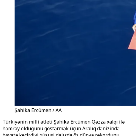
Şahika Ercümen / AA
Türkiyənin milli atleti Şahika Ercümen Qəzza xalqı ilə
həmrəy olduğunu göstərmək üçün Aralıq dənizində
həyata keçirdiyi xüsusi dalışda öz dünya rekordunu