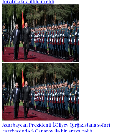
törətməkdə ittiham etdi
Azərbaycan Prezidenti İ.Əliyev Qırğızıstana səfəri
çərçivəsində S.Caparov ilə bir araya gəlib