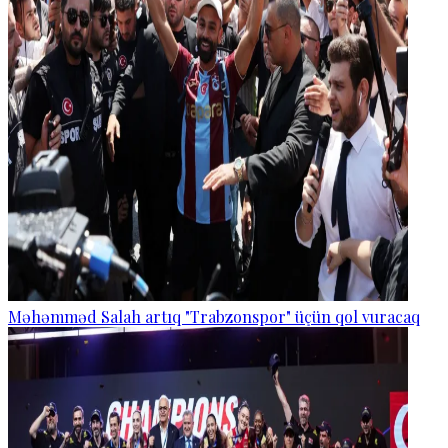
Məhəmməd Salah artıq "Trabzonspor" üçün qol vuracaq