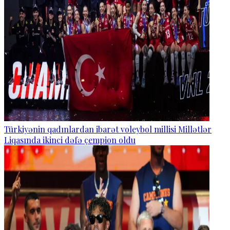
Türkiyənin qadınlardan ibarət voleybol millisi Millətlər
Liqasında ikinci dəfə çempion oldu