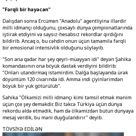
"Fərqli bir həyəcan"
Dalışdan sonra Ercümen "Anadolu" agentliyinə illərdir
milli idmançı olduğunu, çoxsaylı dünya çempionatlarında
iştirak etdiyini və saysız-hesabsız rekordlar qırdığını
bildirib. Ancaq o, bu cəhdin onun üçün tamamilə fərqli
bir emosional intensivlik olduğunu söyləyib.
"Son ana qədər hər şey qeyri-müəyyən idi" deyən Şahika
komandasının ona böyük dəstək verdiyini bildirib:
"Onları utandırmaq istəmirdim. Dalğa başlayanda ürək
döyüntüm 120 civarında idi. Amma indi çiyinlərimdən
böyük bir yük götürülüb".
Sahika "Ölkəmizi milli idmançı kimi təmsil etmək mənim
üçün çox şey deməkdir. Biz təkcə Türkiyə üçün dünya
rekordu əldə etmədik, həm də ölkəmizdən bütün dünyaya
mesaj verdik, bu məni duyğulandırır" deyib.
TÖVSİYƏ EDİLƏN