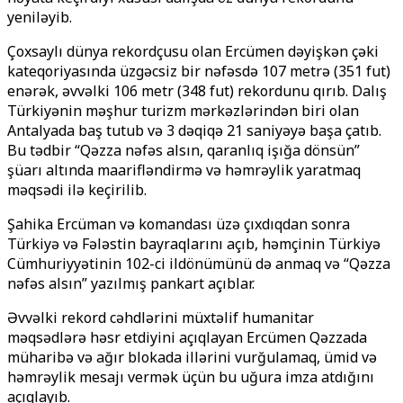
yeniləyib.
Çoxsaylı dünya rekordçusu olan Ercümen dəyişkən çəki
kateqoriyasında üzgəcsiz bir nəfəsdə 107 metrə (351 fut)
enərək, əvvəlki 106 metr (348 fut) rekordunu qırıb. Dalış
Türkiyənin məşhur turizm mərkəzlərindən biri olan
Antalyada baş tutub və 3 dəqiqə 21 saniyəyə başa çatıb.
Bu tədbir “Qəzza nəfəs alsın, qaranlıq işığa dönsün”
şüarı altında maarifləndirmə və həmrəylik yaratmaq
məqsədi ilə keçirilib.
Şahika Ercüman və komandası üzə çıxdıqdan sonra
Türkiyə və Fələstin bayraqlarını açıb, həmçinin Türkiyə
Cümhuriyyətinin 102-ci ildönümünü də anmaq və “Qəzza
nəfəs alsın” yazılmış pankart açıblar.
Əvvəlki rekord cəhdlərini müxtəlif humanitar
məqsədlərə həsr etdiyini açıqlayan Ercümen Qəzzada
müharibə və ağır blokada illərini vurğulamaq, ümid və
həmrəylik mesajı vermək üçün bu uğura imza atdığını
açıqlayıb.