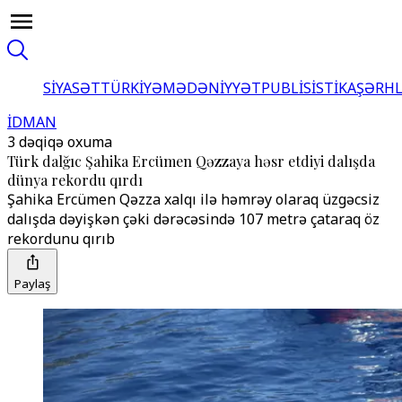
SİYASƏT
TÜRKİYƏ
MƏDƏNİYYƏT
PUBLİSİSTİKA
ŞƏRH
İDMAN
3 dəqiqə oxuma
Türk dalğıc Şahika Ercümen Qəzzaya həsr etdiyi dalışda
dünya rekordu qırdı
Şahika Ercümen Qəzza xalqı ilə həmrəy olaraq üzgəcsiz
dalışda dəyişkən çəki dərəcəsində 107 metrə çataraq öz
rekordunu qırıb
Paylaş