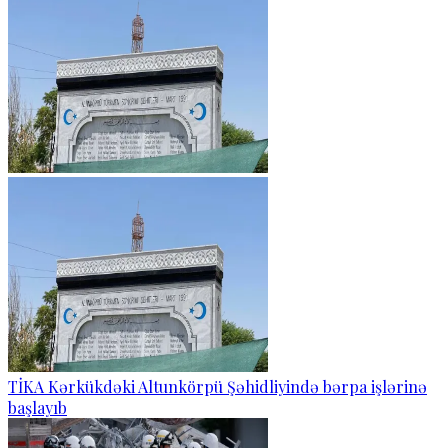
TİKA Kərkükdəki Altunkörpü Şəhidliyində bərpa işlərinə
başlayıb