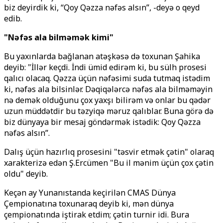
biz deyirdik ki, “Qoy Qəzza nəfəs alsın”, -deyə o qeyd
edib.
"Nəfəs ala bilməmək kimi"
Bu yaxınlarda bağlanan atəşkəsə də toxunan Şahika
deyib: "İllər keçdi. İndi ümid edirəm ki, bu sülh prosesi
qalıcı olacaq. Qəzza üçün nəfəsimi suda tutmaq istədim
ki, nəfəs ala bilsinlər. Dəqiqələrcə nəfəs ala bilməməyin
nə demək olduğunu çox yaxşı bilirəm və onlar bu qədər
uzun müddətdir bu təzyiqə məruz qalıblar. Buna görə də
biz dünyaya bir mesaj göndərmək istədik: Qoy Qəzza
nəfəs alsın”.
Dalış üçün hazırlıq prosesini "təsvir etmək çətin" olaraq
xarakterizə edən Ş.Ercümen "Bu il mənim üçün çox çətin
oldu" deyib.
Keçən ay Yunanıstanda keçirilən CMAS Dünya
Çempionatına toxunaraq deyib ki, mən dünya
çempionatında iştirak etdim; çətin turnir idi. Bura