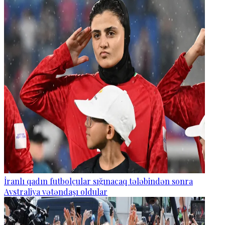
İranlı qadın futbolçular sığınacaq tələbindən sonra
Avstraliya vətəndaşı oldular