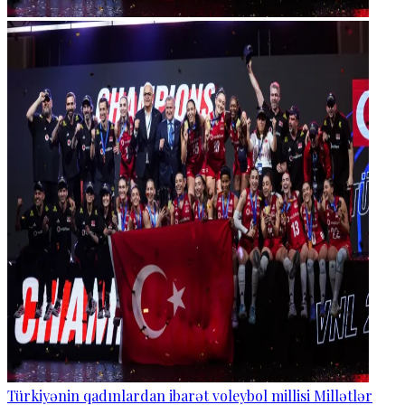
Türkiyənin qadınlardan ibarət voleybol millisi Millətlər