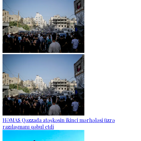
HƏMAS Qəzzada atəşkəsin ikinci mərhələsi üzrə
razılaşmanı qəbul etdi