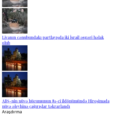
Livanın cənubundakı partlayışda iki İsrail əsgəri həlak
olub
ABŞ-nin nüvə hücumunun 81-ci ildönümündə Hiroşimada
nüvə əleyhinə çağırışlar təkrarlandı
Araşdırma