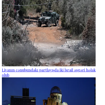
Livanın cənubundakı partlayışda iki İsrail əsgəri həlak
olub