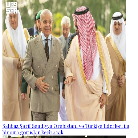
Şahbaz Şərif Səudiyyə Ərəbistanı və Türkiyə liderləri ilə
bir sıra görüşlər keçirəcək