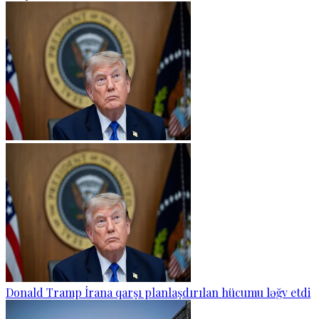
Donald Tramp İrana qarşı planlaşdırılan hücumu ləğv etdi