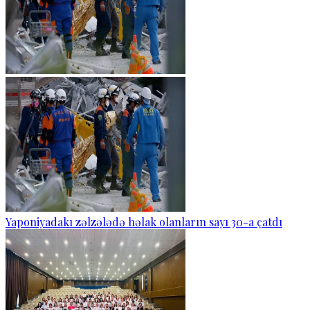
Yaponiyadakı zəlzələdə həlak olanların sayı 30-a çatdı