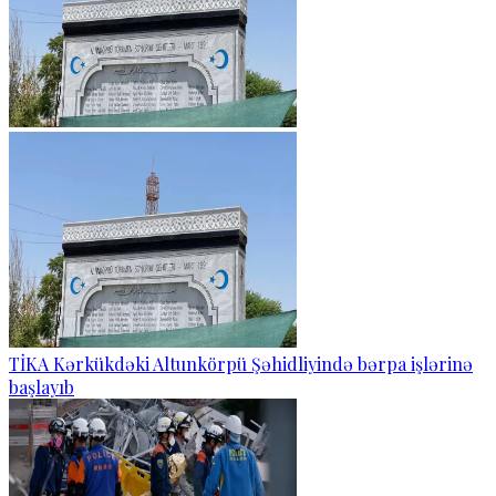
TİKA Kərkükdəki Altunkörpü Şəhidliyində bərpa işlərinə
başlayıb