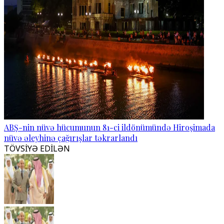
ABŞ-nin nüvə hücumunun 81-ci ildönümündə Hiroşimada
nüvə əleyhinə çağırışlar təkrarlandı
TÖVSİYƏ EDİLƏN