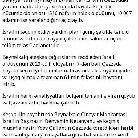
yardım mərkəzləri yaxınlığında həyata keçirdiyi
hücumlarda ən azı 1516 nəfərin həlak olduğunu, 10 067
adamın isə yaralandığını açıqlayıb.
İsrailin təqdim etdiyi yardım planı geniş şəkildə tənqid
olunur və aclıqdan əziyyət çəkən dinc sakinlər üçün
“ölüm tələsi” adlandırılır.
Beynəlxalq atəşkəs çağırışlarını rədd edən İsrail
ordusunun 2023-cü il oktyabrın 7-dən bəri Qəzzada
həyata keçirdiyi hücumlar nəticəsində əksəriyyəti qadın
və uşaq olmaqla təxminən 61 min fələstinli həyatını
itirib.
İsrailin hərbi əməliyyatları bölgəni tamamilə viran qoyub
və Qəzzanı aclıq həddinə çatdırıb.
Keçən ilin noyabrında Beynəlxalq Cinayət Məhkəməsi
İsrailin Baş naziri Benyamin Netanyahu və keçmiş
müdafiə naziri Yoav Qallantın Qəzzada törətdikləri hərbi
və insanlığa qarşı cinayətlərə görə həbsinə order verib.