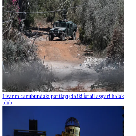
Livanın cənubundakı partlayışda iki İsrail əsgəri həlak
olub