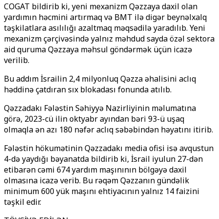
COGAT bildirib ki, yeni mexanizm Qəzzaya daxil olan
yardımın həcmini artırmaq və BMT ilə digər beynəlxalq
təşkilatlara asılılığı azaltmaq məqsədilə yaradılıb. Yeni
mexanizm çərçivəsində yalnız məhdud sayda özəl sektora
aid quruma Qəzzaya məhsul göndərmək üçün icazə
verilib.
Bu addım İsrailin 2,4 milyonluq Qəzza əhalisini aclıq
həddinə çatdıran sıx blokadası fonunda atılıb.
Qəzzadakı Fələstin Səhiyyə Nazirliyinin məlumatına
görə, 2023-cü ilin oktyabr ayından bəri 93-ü uşaq
olmaqla ən azı 180 nəfər aclıq səbəbindən həyatını itirib.
Fələstin hökumətinin Qəzzadakı media ofisi isə avqustun
4-də yaydığı bəyanatda bildirib ki, İsrail iyulun 27-dən
etibarən cəmi 674 yardım maşınının bölgəyə daxil
olmasına icazə verib. Bu rəqəm Qəzzanın gündəlik
minimum 600 yük maşını ehtiyacının yalnız 14 faizini
təşkil edir.