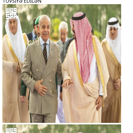
TÖVSİYƏ EDİLƏN