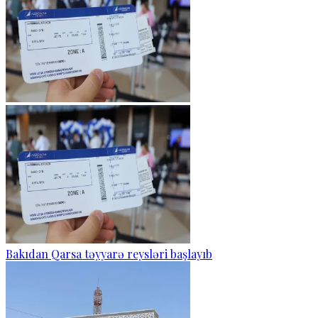
Bakıdan Qarsa təyyarə reysləri başlayıb