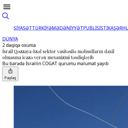
SİYASƏT
TÜRKİYƏ
MƏDƏNİYYƏT
PUBLİSİSTİKA
ŞƏRH
DÜNYA
2 dəqiqə oxuma
İsrail Qəzzaya özəl sektor vasitəsilə məhsulların daxil
olmasına icazə verən mexanizmi təsdiqləyib
Bu barədə İsrailin COGAT qurumu məlumat yayıb
Paylaş