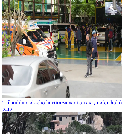
Tailandda məktəbə hücum zamanı ən azı 7 nəfər həlak
olub