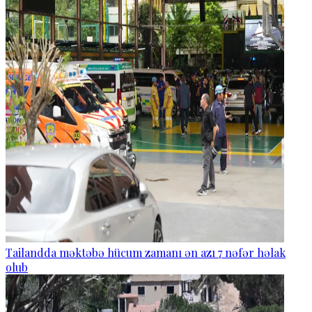
Tailandda məktəbə hücum zamanı ən azı 7 nəfər həlak
olub