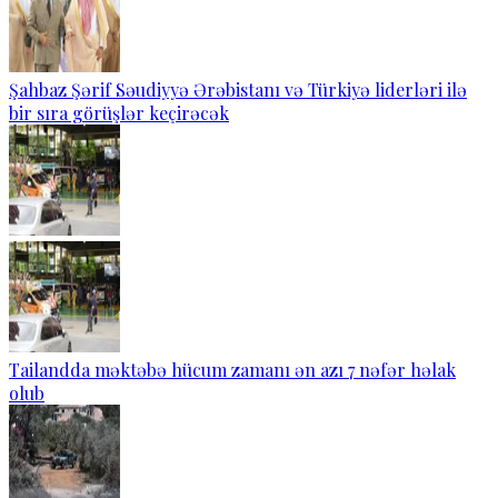
Şahbaz Şərif Səudiyyə Ərəbistanı və Türkiyə liderləri ilə
bir sıra görüşlər keçirəcək
Tailandda məktəbə hücum zamanı ən azı 7 nəfər həlak
olub