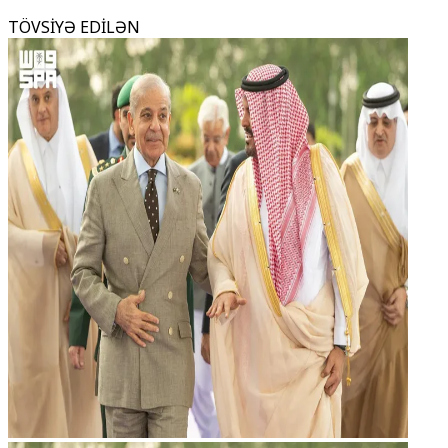
TÖVSİYƏ EDİLƏN