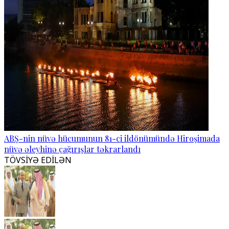
ABŞ-nin nüvə hücumunun 81-ci ildönümündə Hiroşimada
nüvə əleyhinə çağırışlar təkrarlandı
TÖVSİYƏ EDİLƏN