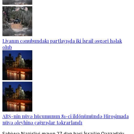
Livanın cənubundakı partlayışda iki İsrail əsgəri həlak
olub
ABŞ-nin nüvə hücumunun 81-ci ildönümündə Hiroşimada
nüvə əleyhinə çağırışlar təkrarlandı
Səhiyyə Nazirliyi mayın 27-dən bəri İsrailin Qəzzadakı