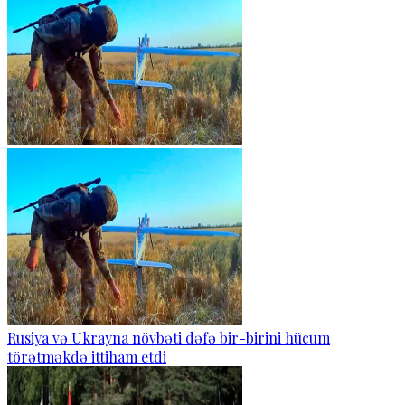
Rusiya və Ukrayna növbəti dəfə bir-birini hücum
törətməkdə ittiham etdi