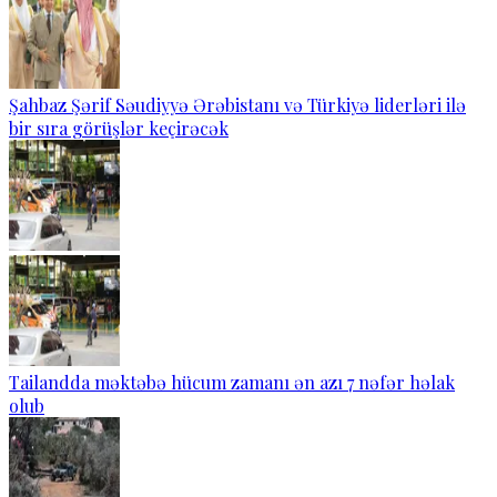
Şahbaz Şərif Səudiyyə Ərəbistanı və Türkiyə liderləri ilə
bir sıra görüşlər keçirəcək
Tailandda məktəbə hücum zamanı ən azı 7 nəfər həlak
olub