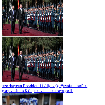
Azərbaycan Prezidenti İ.Əliyev Qırğızıstana səfəri
çərçivəsində S.Caparov ilə bir araya gəlib